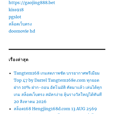
https://gaojing888.bet
kiss918
pgslot
สล็อตเว็บตรง
doomovie hd
เรื่องล่าสุด
Tangtem168 เกมสดภาพชัด บรรยากาศพรีเมียม
Top 47 by Darrel Tangtem168e.com ทุกยอด
ฝาก 10% ฝาก-ถอน อัตโนมัติ คัดมาแล้ว เล่นได้ทุก
เกม สล็อตเว็บตรง สมัครง่าย ลุ้นรางวัลใหญ่ได้ทันที
20 สิงหาคม 2026
สล็อต168 Hengjing168d.com 13 AUG 2569