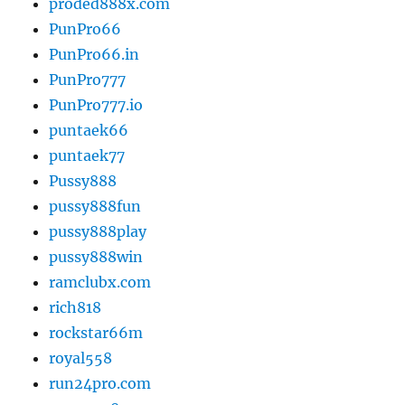
proded888x.com
PunPro66
PunPro66.in
PunPro777
PunPro777.io
puntaek66
puntaek77
Pussy888
pussy888fun
pussy888play
pussy888win
ramclubx.com
rich818
rockstar66m
royal558
run24pro.com