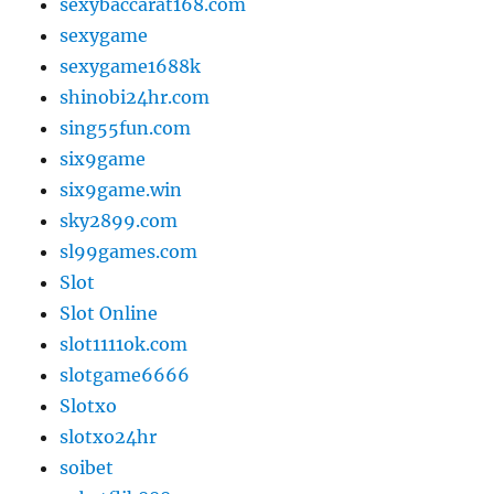
sexybaccarat168.com
sexygame
sexygame1688k
shinobi24hr.com
sing55fun.com
six9game
six9game.win
sky2899.com
sl99games.com
Slot
Slot Online
slot1111ok.com
slotgame6666
Slotxo
slotxo24hr
soibet