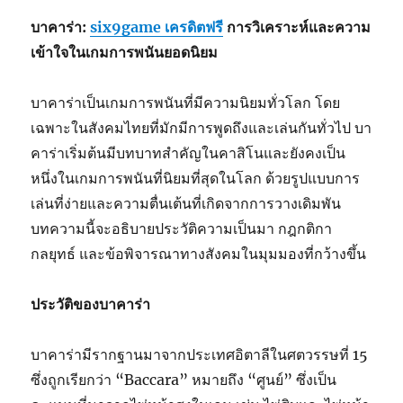
บาคาร่า:
six9game เครดิตฟรี
การวิเคราะห์และความ
เข้าใจในเกมการพนันยอดนิยม
บาคาร่าเป็นเกมการพนันที่มีความนิยมทั่วโลก โดย
เฉพาะในสังคมไทยที่มักมีการพูดถึงและเล่นกันทั่วไป บา
คาร่าเริ่มต้นมีบทบาทสำคัญในคาสิโนและยังคงเป็น
หนึ่งในเกมการพนันที่นิยมที่สุดในโลก ด้วยรูปแบบการ
เล่นที่ง่ายและความตื่นเต้นที่เกิดจากการวางเดิมพัน
บทความนี้จะอธิบายประวัติความเป็นมา กฎกติกา
กลยุทธ์ และข้อพิจารณาทางสังคมในมุมมองที่กว้างขึ้น
ประวัติของบาคาร่า
บาคาร่ามีรากฐานมาจากประเทศอิตาลีในศตวรรษที่ 15
ซึ่งถูกเรียกว่า “Baccara” หมายถึง “ศูนย์” ซึ่งเป็น