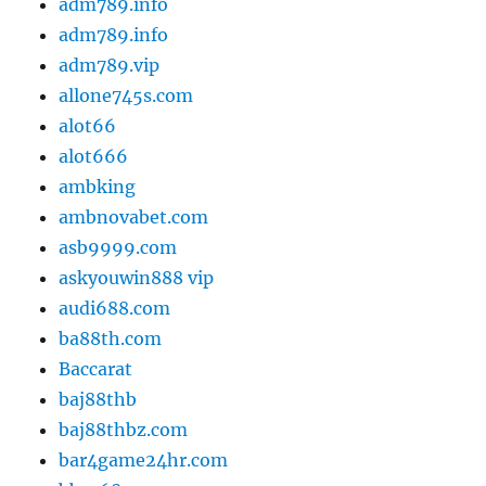
adm789.info
adm789.info
adm789.vip
allone745s.com
alot66
alot666
ambking
ambnovabet.com
asb9999.com
askyouwin888 vip
audi688.com
ba88th.com
Baccarat
baj88thb
baj88thbz.com
bar4game24hr.com