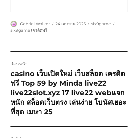
ผู้
เขียน
หมวด
ป้าย
Gabriel Walker
24 เมษายน 2025
six9game
เขียน
เมื่อ
หมู่
กำกับ
six9game เครดิตฟรี
แนะแนว
ก่อนหน้า
เรื่อง
casino เว็บเปิดใหม่ เว็บสล็อต เครดิต
เรื่อง
ก่อน
ฟรี Top 59 by Minda live22
หน้า:
live22slot.xyz 17 live22 webแจก
หนัก สล็อตเว็บตรง เล่นง่าย โบนัสเยอะ
ที่สุด เมษา 25