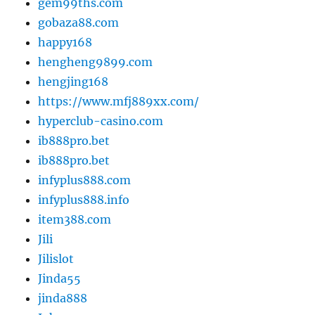
gem99ths.com
gobaza88.com
happy168
hengheng9899.com
hengjing168
https://www.mfj889xx.com/
hyperclub-casino.com
ib888pro.bet
ib888pro.bet
infyplus888.com
infyplus888.info
item388.com
Jili
Jilislot
Jinda55
jinda888