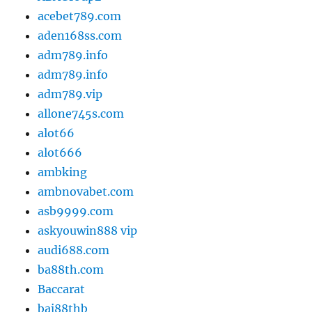
acebet789.com
aden168ss.com
adm789.info
adm789.info
adm789.vip
allone745s.com
alot66
alot666
ambking
ambnovabet.com
asb9999.com
askyouwin888 vip
audi688.com
ba88th.com
Baccarat
baj88thb