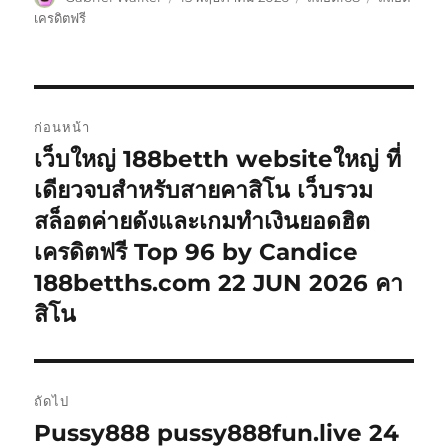
เขียน
เมื่อ
หมู่
กำกับ
เครดิตฟรี
แนะแนว
ก่อนหน้า
เรื่อง
เว็บใหญ่ 188betth websiteใหญ่ ที่
เรื่อง
ก่อน
เดียวจบสำหรับสายคาสิโน เว็บรวม
หน้า:
สล็อตค่ายดังและเกมทำเงินยอดฮิต
เครดิตฟรี Top 96 by Candice
188betths.com 22 JUN 2026 คา
สิโน
ถัดไป
Pussy888 pussy888fun.live 24
เรื่อง