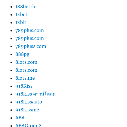
188betth
1xbet
1xbit
789plus.com
789plus.com
789pluss.com
888pg
8lots.com
8lots.com
8lots.me
918Kiss
918kiss ดาวน์โหลด
918kissauto
918kissme
ABA
ABAGroup2