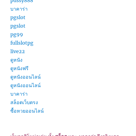
pussy888
บาคาร่า
pgslot
pgslot
pg99
fullslotpg
live22
ดูหนัง
ดูหนังฟรี
ดูหนังออนไลน์
ดูหนังออนไลน์
บาคาร่า
สล็อตเว็บตรง
ซื้อหวยออนไลน์