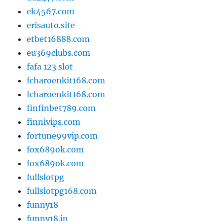
ek4567.com
erisauto.site
etbet16888.com
eu369clubs.com
fafa 123 slot
fcharoenkit168.com
fcharoenkit168.com
finfinbet789.com
finnivips.com
fortune99vip.com
fox689ok.com
fox689ok.com
fullslotpg
fullslotpg168.com
funny18
funny18.in