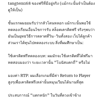
tangtem168 ของฟรีที่มีอยู่จริง (แม้กระนั้นจำเป็นต้อง
ดูให้เป็น)
ขั้นแรกผมยอมรับว่ากลัวโดนหลอก แม้กระนั้นพอใช้
ทดลองเรียนเงื่อนไขการรับ สล็อตเครดิตฟรี จริงๆพบว่า
มันเป็นยุทธวิธีการตลาดที่วิน-วินทั้งสอง เว็บได้ลูกค้า
ส่วนเราได้ทุนไปทดลองระบบ สิ่งที่ผมศึกษาเป็น:
ใช้เครดิตฟรีทดลองเบท: ผมมักจะใช้เครดิตที่ได้ฟรีมา
ทดสอบมองว่า ระยะเวลานั้น “โบนัสแตกถี่” หรือไม่
มองค่า RTP: ผมเลือกเกมที่มีค่า Return to Player
สูงๆเพื่อเครดิตฟรีเหล่านั้นหมุนเวียนได้นานที่สุด
ประสบการณ์ “แตกหนัก” ในวันที่ดวงเข้าข้าง