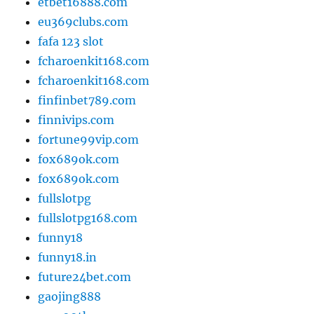
etbet16888.com
eu369clubs.com
fafa 123 slot
fcharoenkit168.com
fcharoenkit168.com
finfinbet789.com
finnivips.com
fortune99vip.com
fox689ok.com
fox689ok.com
fullslotpg
fullslotpg168.com
funny18
funny18.in
future24bet.com
gaojing888