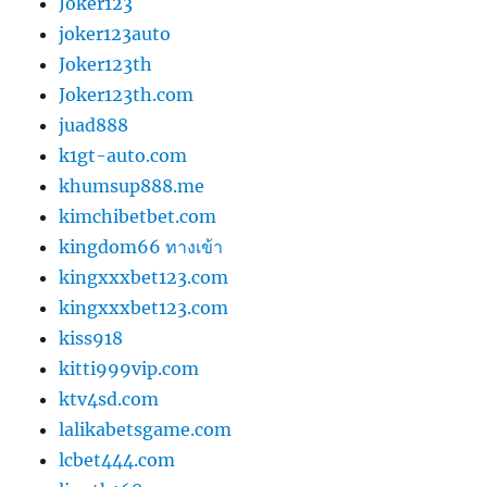
Joker123
joker123auto
Joker123th
Joker123th.com
juad888
k1gt-auto.com
khumsup888.me
kimchibetbet.com
kingdom66 ทางเข้า
kingxxxbet123.com
kingxxxbet123.com
kiss918
kitti999vip.com
ktv4sd.com
lalikabetsgame.com
lcbet444.com