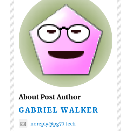
About Post Author
GABRIEL WALKER
noreply@pg77.tech