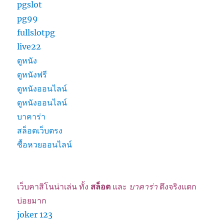
pgslot
pg99
fullslotpg
live22
ดูหนัง
ดูหนังฟรี
ดูหนังออนไลน์
ดูหนังออนไลน์
บาคาร่า
สล็อตเว็บตรง
ซื้อหวยออนไลน์
เว็บคาสิโนน่าเล่น ทั้ง
สล็อต
และ
บาคาร่า
ตึงจริงแตก
บ่อยมาก
joker 123