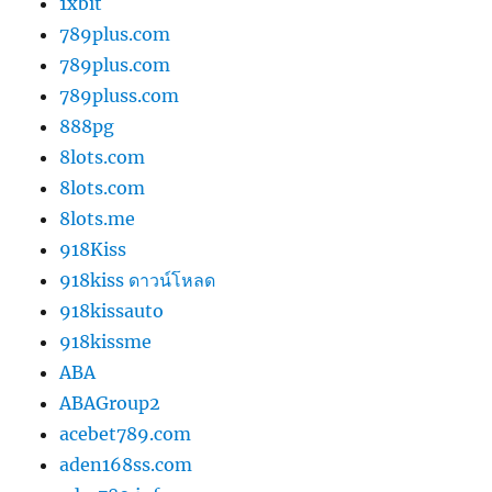
1xbit
789plus.com
789plus.com
789pluss.com
888pg
8lots.com
8lots.com
8lots.me
918Kiss
918kiss ดาวน์โหลด
918kissauto
918kissme
ABA
ABAGroup2
acebet789.com
aden168ss.com