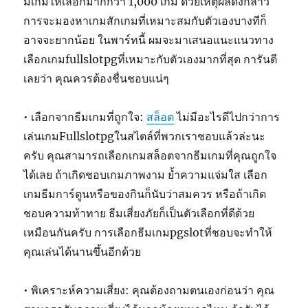
มีเกมให้เลือกมากกว่า 1,000 เกม ด้วยเหตุผลดังกล่าว
การจะมองหาเกมสักเกมที่เหมาะสมกับตัวเองบางทีก็
อาจจะยากน้อย ในพาร์ทนี้ ผมจะมาเสนอแนะแนวทาง
เลือกเกมfullslotpgที่เหมาะกับตัวเองมากที่สุด การันตี
เลยว่า คุณควรต้องชื่นชอบแน่ๆ
• เลือกจากธีมเกมที่ถูกใจ:
สล็อต
ไม่มีอะไรดีไปกว่าการ
เล่นเกมFullslotpgในสไตล์ที่พวกเราชอบแล้วล่ะนะ
ครับ คุณสามารถเลือกเกมสล็อตจากธีมเกมที่คุณถูกใจ
ได้เลย ถ้าเกิดชอบเกมภาพงาม ย้ำความแจ่มใส เลือก
เกมธีมการ์ตูนหรือของกินก็นับว่าสมควร หรือถ้าเกิด
ชอบความท้าทาย ธีมเสี่ยงภัยก็เป็นตัวเลือกที่ดีด้วย
เหมือนกันครับ การเลือกธีมเกมpgslotที่ชอบจะทำให้
คุณเล่นได้นานขึ้นอีกด้วย
• พิเคราะห์ความเสี่ยง: คุณต้องถามตนเองก่อนว่า คุณ