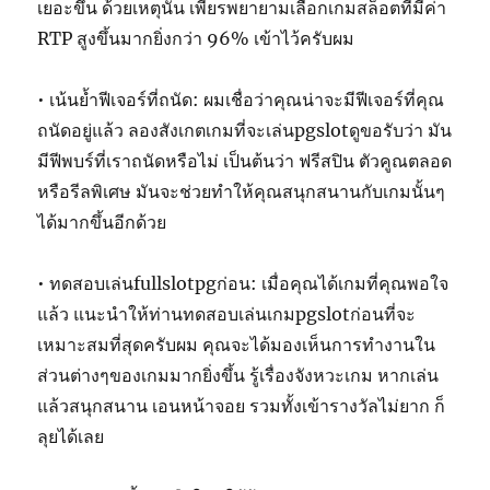
เยอะขึ้น ด้วยเหตุนั้น เพียรพยายามเลือกเกมสล็อตที่มีค่า
RTP สูงขึ้นมากยิ่งกว่า 96% เข้าไว้ครับผม
• เน้นย้ำฟีเจอร์ที่ถนัด: ผมเชื่อว่าคุณน่าจะมีฟีเจอร์ที่คุณ
ถนัดอยู่แล้ว ลองสังเกตเกมที่จะเล่นpgslotดูขอรับว่า มัน
มีฟีพบร์ที่เราถนัดหรือไม่ เป็นต้นว่า ฟรีสปิน ตัวคูณตลอด
หรือรีลพิเศษ มันจะช่วยทำให้คุณสนุกสนานกับเกมนั้นๆ
ได้มากขึ้นอีกด้วย
• ทดสอบเล่นfullslotpgก่อน: เมื่อคุณได้เกมที่คุณพอใจ
แล้ว แนะนำให้ท่านทดสอบเล่นเกมpgslotก่อนที่จะ
เหมาะสมที่สุดครับผม คุณจะได้มองเห็นการทำงานใน
ส่วนต่างๆของเกมมากยิ่งขึ้น รู้เรื่องจังหวะเกม หากเล่น
แล้วสนุกสนาน เอนหน้าจอย รวมทั้งเข้ารางวัลไม่ยาก ก็
ลุยได้เลย