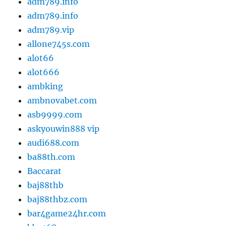
adm789.info
adm789.info
adm789.vip
allone745s.com
alot66
alot666
ambking
ambnovabet.com
asb9999.com
askyouwin888 vip
audi688.com
ba88th.com
Baccarat
baj88thb
baj88thbz.com
bar4game24hr.com