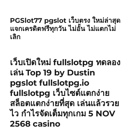
PGSlot77 pgslot เว็บตรง ใหม่ล่าสุด
แจกเครดิตฟรีทุกวัน ไม่อั้น ไม่แตกไม่
เลิก
เว็บเปิดใหม่ fullslotpg ทดลอง
เล่น Top 19 by Dustin
pgslot fullslotpg.io
fullslotpg เว็บไซต์แตกง่าย
สล็อตแตกง่ายที่สุด เล่นแล้วรวย
ไว กำไรจัดเต็มทุกเกม 5 NOV
2568 casino