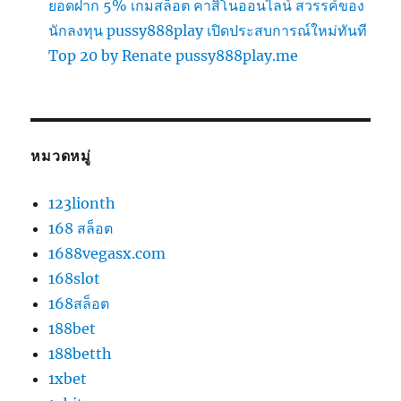
ยอดฝาก 5% เกมสล็อต คาสิโนออนไลน์ สวรรค์ของ
นักลงทุน pussy888play เปิดประสบการณ์ใหม่ทันที
Top 20 by Renate pussy888play.me
หมวดหมู่
123lionth
168 สล็อต
1688vegasx.com
168slot
168สล็อต
188bet
188betth
1xbet