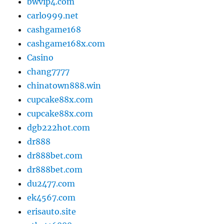
bwvip4.com
carlo999.net
cashgame168
cashgame168x.com
Casino
chang7777
chinatown888.win
cupcake88x.com
cupcake88x.com
dgb222hot.com
dr888
dr888bet.com
dr888bet.com
du2477.com
ek4567.com
erisauto.site