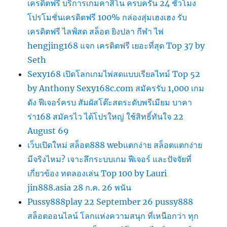
เครดิตฟรี บริการเกมคาสิโน ครบครัน 24 ชั่วโมง
โปรโมชั่นเครดิตฟรี 100% กล่องสุ่มเฮงเฮง รับ
เครดิตฟรี ไลฟ์สด สล็อต ยิงปลา กีฬา ไพ่
hengjing168 แจก เครดิตฟรี เยอะที่สุด Top 37 by
Seth
Sexy168 เปิดโลกเกมไพ่สดแบบเรียลไทม์ Top 52
by Anthony Sexy168c.com สมัครรับ 1,000 เกม
ดัง ฟีเจอร์ครบ สัมผัสโต๊ะสดระดับพรีเมียม บาคา
ร่า168 สมัครไว ได้โปรใหญ่ ใช้สิทธิ์ทันใจ 22
August 69
เว็บเปิดใหม่ สล็อต888 webแตกง่าย สล็อตแตกง่าย
มีจริงไหม? เจาะลึกระบบเกม ฟีเจอร์ และปัจจัยที่
เกี่ยวข้อง ทดลองเล่น Top 100 by Lauri
jin888.asia 28 ก.ค. 26 พนัน
Pussy888play 22 September 26 pussy888
สล็อตออนไลน์ โลกแห่งความสนุก ที่เหนือกว่า ทุก