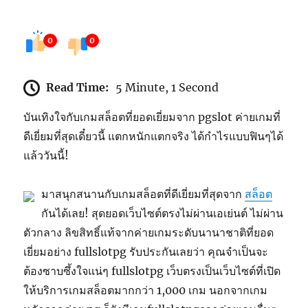
0
0
Read Time:
5 Minute, 1 Second
บันเทิงใจกับเกมสล็อตที่ยอดเยี่ยมจาก pgslot ค่ายเกมที่
ดีเยี่ยมที่สุดเดี๋ยวนี้ แตกหนักแตกจริง ได้กำไรแบบฟินๆได้
แล้ววันนี้!
มาสนุกสนานกับเกมสล็อตที่ดีเยี่ยมที่สุดจาก
สล็อต
กันได้เลย! สุดยอดเว็บไซต์ตรงไม่ผ่านเอเย่นต์ ไม่ผ่าน
ตัวกลาง ลิขสิทธิ์แท้จากค่ายเกมระดับนานาชาติที่ยอด
เยี่ยมอย่าง fullslotpg รับประกันเลยว่า คุณจำเป็นจะ
ต้องซาบซึ้งใจแน่ๆ fullslotpg เว็บตรงเป็นเว็บไซต์ที่เปิด
ให้บริการเกมสล็อตมากกว่า 1,000 เกม นอกจากเกม