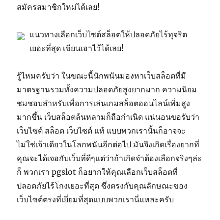
สมัครสมาชิกใหม่ได้เลย!
แนวทางเลือกเว็บไซต์สล็อตให้ปลอดภัยไร้ทุจริต
เยอะที่สุด เขียนเอาไว้ได้เลย!
รู้ไหมครับว่า ในขณะนี้นักพนันมองหาเว็บสล็อตที่มี
มาตรฐานรวมทั้งความปลอดภัยสูงยากมาก ความนิยม
ชมชอบสำหรับเพื่อการเล่นเกมสล็อตออนไลน์เพิ่มสูง
มากขึ้น เว็บสล็อตล้นหลามก็ถือกำเนิด แน่นอนขอรับว่า
เว็บไซต์ สล็อต เว็บไซต์ แท้ แบบพวกเรานั้นก็อาจจะ
ไม่ใช่เจ้าเดียวในโลกพนันอีกต่อไป มันจึงเกิดเรื่องยากที่
คุณจะได้เจอกับเว็บที่ดีๆแต่ว่าถ้าเกิดจำต้องเลือกจริงๆล่ะ
ก็ พวกเรา pgslot ก็อยากให้คุณเลือกเว็บสล็อตที่
ปลอดภัยไร้โกงเยอะที่สุด ซึ่งตรงกับคุณลักษณะของ
เว็บไซต์ตรงที่เยี่ยมที่สุดแบบพวกเรานี่แหละครับ