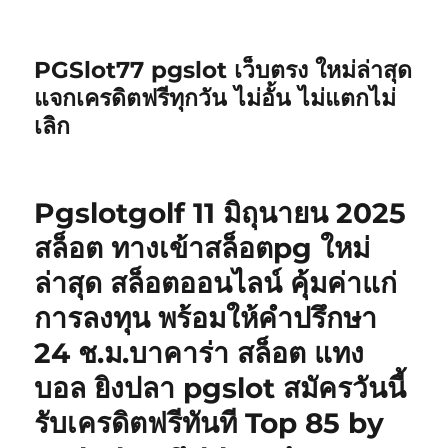
PGSlot77 pgslot เว็บตรง ใหม่ล่าสุด
แจกเครดิตฟรีทุกวัน ไม่อั้น ไม่แตกไม่
เลิก
Pgslotgolf 11 มิถุนายน 2025
สล็อต ทางเข้าสล็อตpg ใหม่
ล่าสุด สล็อตออนไลน์ คุ้มค่าแก่
การลงทุน พร้อมให้คำปรึกษา
24 ช.ม.บาคาร่า สล็อต แทง
บอล ยิงปลา pgslot สมัครวันนี้
รับเครดิตฟรีทันที Top 85 by