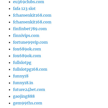
eu369clubs.com
fafa 123 slot
fcharoenkit168.com
fcharoenkit168.com
finfinbet789.com
finnivips.com
fortune99vip.com
fox689ok.com
fox689ok.com
fullslotpg
fullslotpg168.com
funny18
funny18.in
future24bet.com
gaojing888
gem99ths.com