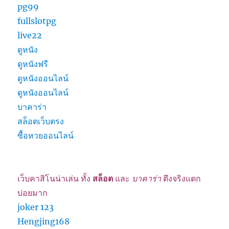
pg99
fullslotpg
live22
ดูหนัง
ดูหนังฟรี
ดูหนังออนไลน์
ดูหนังออนไลน์
บาคาร่า
สล็อตเว็บตรง
ซื้อหวยออนไลน์
เว็บคาสิโนน่าเล่น ทั้ง
สล็อต
และ
บาคาร่า
ตึงจริงแตก
บ่อยมาก
joker 123
Hengjing168