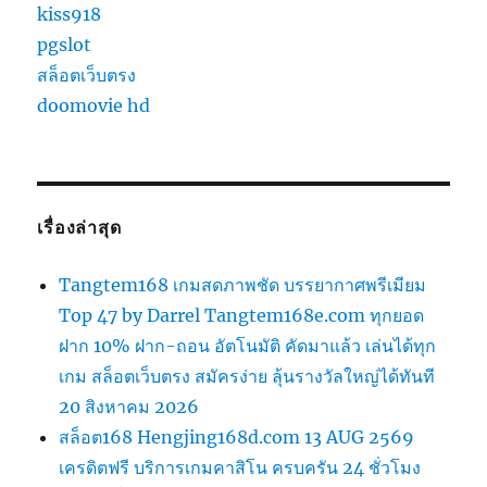
kiss918
pgslot
สล็อตเว็บตรง
doomovie hd
เรื่องล่าสุด
Tangtem168 เกมสดภาพชัด บรรยากาศพรีเมียม
Top 47 by Darrel Tangtem168e.com ทุกยอด
ฝาก 10% ฝาก-ถอน อัตโนมัติ คัดมาแล้ว เล่นได้ทุก
เกม สล็อตเว็บตรง สมัครง่าย ลุ้นรางวัลใหญ่ได้ทันที
20 สิงหาคม 2026
สล็อต168 Hengjing168d.com 13 AUG 2569
เครดิตฟรี บริการเกมคาสิโน ครบครัน 24 ชั่วโมง