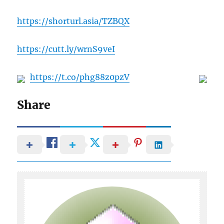
https://shorturl.asia/TZBQX
https://cutt.ly/wrnS9veI
https://t.co/phg88z0pzV
Share