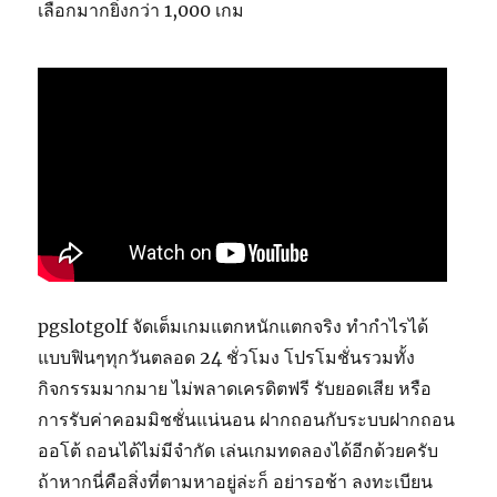
เลือกมากยิ่งกว่า 1,000 เกม
pgslotgolf จัดเต็มเกมแตกหนักแตกจริง ทำกำไรได้
แบบฟินๆทุกวันตลอด 24 ชั่วโมง โปรโมชั่นรวมทั้ง
กิจกรรมมากมาย ไม่พลาดเครดิตฟรี รับยอดเสีย หรือ
การรับค่าคอมมิชชั่นแน่นอน ฝากถอนกับระบบฝากถอน
ออโต้ ถอนได้ไม่มีจำกัด เล่นเกมทดลองได้อีกด้วยครับ
ถ้าหากนี่คือสิ่งที่ตามหาอยู่ล่ะก็ อย่ารอช้า ลงทะเบียน