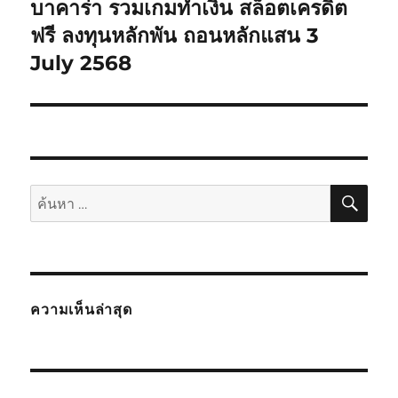
บาคาร่า รวมเกมทำเงิน สล็อตเครดิต
ฟรี ลงทุนหลักพัน ถอนหลักแสน 3
July 2568
ค้นห
ค้นหา:
ความเห็นล่าสุด