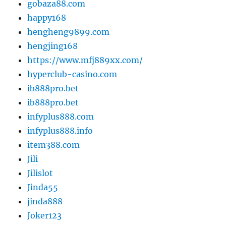
gobaza88.com
happy168
hengheng9899.com
hengjing168
https://www.mfj889xx.com/
hyperclub-casino.com
ib888pro.bet
ib888pro.bet
infyplus888.com
infyplus888.info
item388.com
Jili
Jilislot
Jinda55
jinda888
Joker123