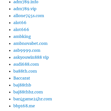
adm789.info
adm789.vip
allone745s.com
alot66
alot666
ambking
ambnovabet.com
asb9999.com
askyouwin888 vip
audi688.com
ba88th.com
Baccarat
baj88thb
baj88thbz.com
bar4game24hr.com
bbp168.me