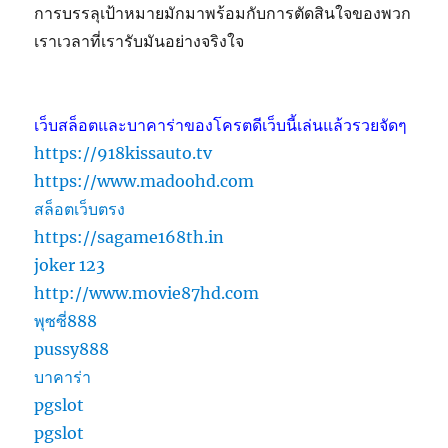
การบรรลุเป้าหมายมักมาพร้อมกับการตัดสินใจของพวก
เราเวลาที่เรารับมันอย่างจริงใจ
เว็บสล็อตและบาคาร่าของโครตดีเว็บนี้เล่นแล้วรวยจัดๆ
https://918kissauto.tv
https://www.madoohd.com
สล็อตเว็บตรง
https://sagame168th.in
joker 123
http://www.movie87hd.com
พุซซี่888
pussy888
บาคาร่า
pgslot
pgslot