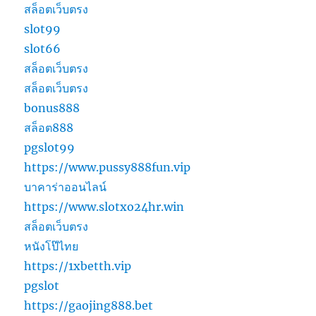
สล็อตเว็บตรง
slot99
slot66
สล็อตเว็บตรง
สล็อตเว็บตรง
bonus888
สล็อต888
pgslot99
https://www.pussy888fun.vip
บาคาร่าออนไลน์
https://www.slotxo24hr.win
สล็อตเว็บตรง
หนังโป๊ไทย
https://1xbetth.vip
pgslot
https://gaojing888.bet