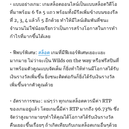
• แบบอย่างเกม: เกมสล็อตออนไลน์เป็นแบบสล็อตวิดีโอ
ที่มาพร้อม 6 รีล 5 แถว พร้อมทั้งมีรีลเพิ่มข้างบนของรีล
ที่ 2, 3, 4 แล้วก็ 5 อีกด้วย ทำให้มีไลน์เดิมพันที่ชนะ
จำนวนไม่ใช่น้อยเรียกว่าเป็นการสร้างโอกาสในการทำ
กำไรที่มากขึ้นได้เลย
• ฟีพบร์พิเศษ:
สล็อต
เกมที่มีฟีเจอร์พิเศษเยอะแยะ
มากมาย ไม่ว่าจะเป็น Wilds on the way หรือฟรีสปินที่
มาพร้อมตัวคูณแบบจัดเต็ม ก็ยิ่งทำให้ท่านมีโอกาสได้รับ
เงินรางวัลเพิ่มขึ้น ยิ่งชนะติดต่อกันก็ยิ่งได้รับเงินรางวัล
เพิ่มขึ้นจากตัวคูณด้วย
• อัตราการชนะ: แน่ๆว่า ทุกเกมสล็อตควรมีค่า RTP
ของเกมอยู่แล้ว โดยเกมนี้มีค่า RTP มากถึง 96.73% ซึ่ง
จัดว่าสูงมากมายๆทำให้คุณได้โอกาสได้รับเงินรางวัล
คืนเยอะขึ้นเรื่อยๆ ถ้าเกิดเทียบกับเกมสล็อตเกมอื่นๆด้วย