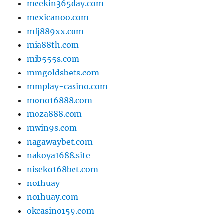
meekin365day.com
mexicanoo.com
mfj889xx.com
mia88th.com
mib555s.com
mmgoldsbets.com
mmplay-casino.com
mono16888.com
moza888.com
mwin9s.com
nagawaybet.com
nakoya1688.site
niseko168bet.com
no1huay
no1huay.com
okcasino159.com