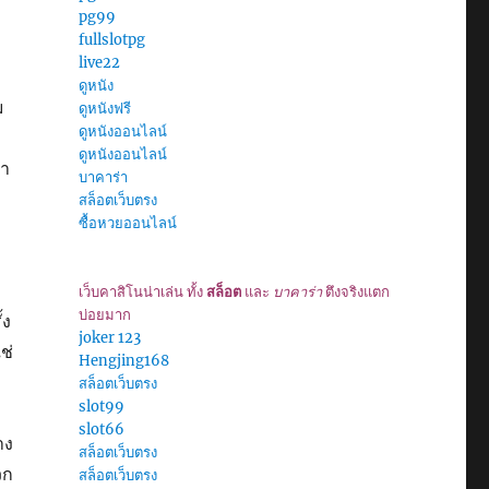
pg99
fullslotpg
live22
ดูหนัง
ม
ดูหนังฟรี
ดูหนังออนไลน์
ดูหนังออนไลน์
ลา
บาคาร่า
สล็อตเว็บตรง
ซื้อหวยออนไลน์
เว็บคาสิโนน่าเล่น ทั้ง
สล็อต
และ
บาคาร่า
ตึงจริงแตก
บ่อยมาก
้ง
joker 123
ช่
Hengjing168
สล็อตเว็บตรง
slot99
slot66
าง
สล็อตเว็บตรง
วก
สล็อตเว็บตรง