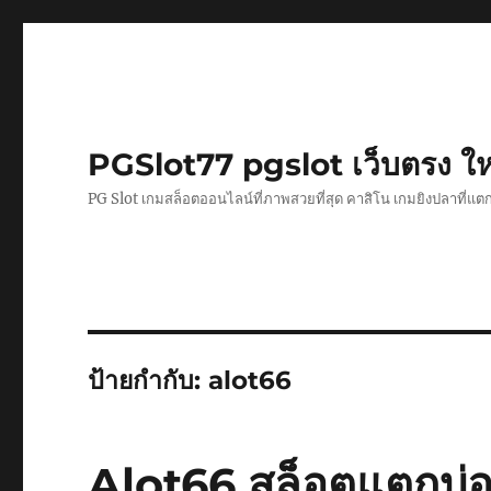
PGSlot77 pgslot เว็บตรง ใหม่ล
PG Slot เกมสล็อตออนไลน์ที่ภาพสวยที่สุด คาสิโน เกมยิงปลาที่แตก
ป้ายกำกับ:
alot66
Alot66 สล็อตแตกบ่อ