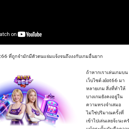
t66 ที่ถูกจำมักมีตัวตนแจ่มแจ้งจนถึงงงกับเกมอื่นยาก
ถ้าหากเราเล่นเกมบน
เว็บไซต์ alot66 มา
หลายเกม สิ่งที่ทำให้
บางเกมยังคงอยู่ใน
ความทรงจำเสมอ
ไม่ใช่ปริมาณครั้งที่
เข้าไปเล่นเลยจ้ะนะคร
แม้กระนั้นมันคือควา