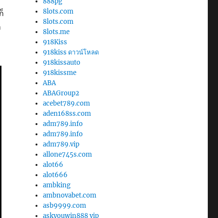
888pg
8lots.com
ก็
8lots.com
า
8lots.me
918Kiss
918kiss ดาวน์โหลด
918kissauto
918kissme
ABA
ABAGroup2
acebet789.com
aden168ss.com
adm789.info
adm789.info
adm789.vip
allone745s.com
alot66
alot666
ambking
ambnovabet.com
asb9999.com
askyouwin888 vip