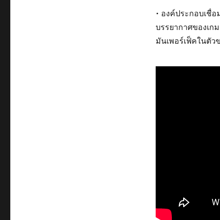
• องค์ประกอบเชื่อ
บรรยากาศของเกม สล
มันเพอร์เฟ็คในตัวข