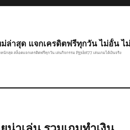
่าสุด แจกเครดิตฟรีทุกวัน ไม่อั้น ไม
หนักสุด สล็อตแจกเครดิตฟรีทุกวัน เล่นกิจกรรม Pgslot77 เล่นเกมได้เงินจริง
ยน่าเล่น รวมเกมทำเงิน