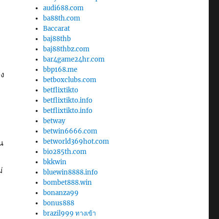
audi688.com
ba88th.com
Baccarat
baj88thb
baj88thbz.com
bar4game24hr.com
bbp168.me
าง
betboxclubs.com
betflixtikto
betflixtikto.info
betflixtikto.info
betway
betwin6666.com
betworld369hot.com
น
bio285th.com
bkkwin
่
bluewin8888.info
bombet888.win
ะ
bonanza99
bonus888
brazil999 ทางเข้า