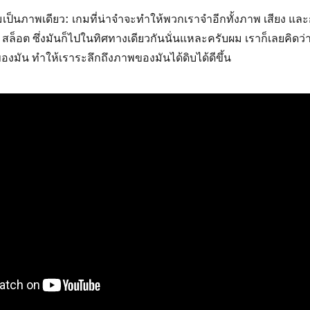
มเป็นภาพเดียว: เกมที่น่าจำจะทำให้พวกเราจำอีกทั้งภาพ เสียง และ
็อต ซึ่งมันก็ไปในทิศทางเดียวกันนั่นแหละครับผม เราก็เลยคิดว่
องมัน ทำให้เราระลึกถึงภาพของมันได้ดิบได้ดีขึ้น