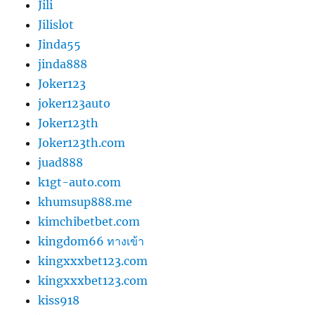
Jili
Jilislot
Jinda55
jinda888
Joker123
joker123auto
Joker123th
Joker123th.com
juad888
k1gt-auto.com
khumsup888.me
kimchibetbet.com
kingdom66 ทางเข้า
kingxxxbet123.com
kingxxxbet123.com
kiss918