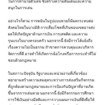
ในการทำนายตัวเลข ซึ่งสร้างความตื่นเต้นและความ
สนุกในการเล่น
อย่างไรก็ตาม การพนันในรูปแบบหวยก็มีผลกระทบต่อ
สังคมไทยในบางมิติ การเสี่ยงโชคที่เกินขอบเขตอาจส่ง
ผลให้เกิดปัญหาด้านการเงิน การเสพติด และความ
รุนแรงในบางครอบครัว นอกจากนี้ ยังมีการโต้แย้งถึง
เรื่องความไม่เป็นธรรม ถัาขาดการควบคุมและบริหาร
จัดการที่ดี อาจทำให้เกิดการฉ้อโกงหรือการกระทำที่ไม่
ชอบด้วยกฎหมาย
ในสภาวะปัจจุบัน รัฐบาลและหน่วยงานที่เกี่ยวข้อง
พยายามสร้างความสมดุลระหว่างการส่งเสริมกิจกรรม
ที่ถูกต้องตามกฎหมายและการป้องกันปัญหาที่อาจเกิด
ขึ้นจากการเล่นหวย นอกจากนี้ ยังมีกิจกรรมการศึกษา
การใช้เงินอย่างมีสติและการวางแผนการเงินที่ดีเพื่อให้