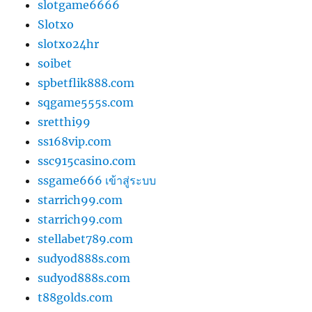
slotgame6666
Slotxo
slotxo24hr
soibet
spbetflik888.com
sqgame555s.com
sretthi99
ss168vip.com
ssc915casino.com
ssgame666 เข้าสู่ระบบ
starrich99.com
starrich99.com
stellabet789.com
sudyod888s.com
sudyod888s.com
t88golds.com