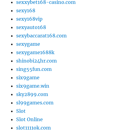
sexxybet168-casino.com
sexy168
sexy168vip
sexyauto168
sexybaccarat168.com
sexygame
sexygame1688k
shinobi24hr.com
sing55fun.com
six9game
six9game.win
sky2899.com
sl99games.com
Slot
Slot Online
slot1111ok.com