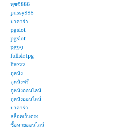
พุซซี่888
pussy888
บาคาร่า
pgslot
pgslot
pg99
fullslotpg
live22
ดูหนัง
ดูหนังฟรี
ดูหนังออนไลน์
ดูหนังออนไลน์
บาคาร่า
สล็อตเว็บตรง
ซื้อหวยออนไลน์