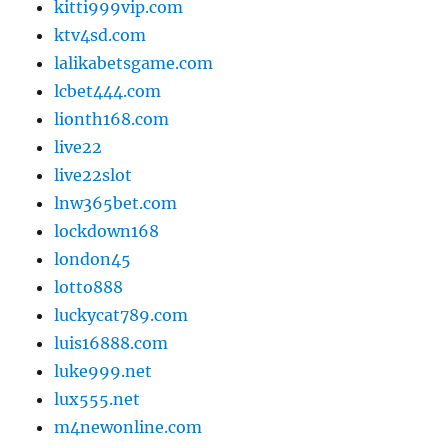
kitti999vip.com
ktv4sd.com
lalikabetsgame.com
lcbet444.com
lionth168.com
live22
live22slot
lnw365bet.com
lockdown168
london45
lotto888
luckycat789.com
luis16888.com
luke999.net
lux555.net
m4newonline.com