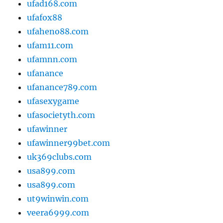
ufad168.com
ufafox88
ufaheno88.com
ufam11.com
ufamnn.com
ufanance
ufanance789.com
ufasexygame
ufasocietyth.com
ufawinner
ufawinner99bet.com
uk369clubs.com
usa899.com
usa899.com
ut9winwin.com
veera6999.com