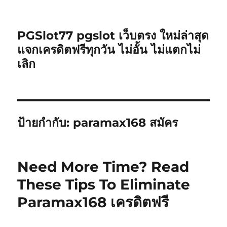
PGSlot77 pgslot เว็บตรง ใหม่ล่าสุด
แจกเครดิตฟรีทุกวัน ไม่อั้น ไม่แตกไม่
เลิก
ป้ายกำกับ:
paramax168 สมัคร
Need More Time? Read
These Tips To Eliminate
Paramax168 เครดิตฟรี