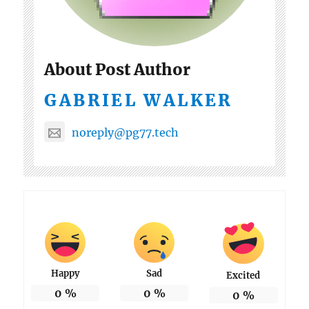
About Post Author
GABRIEL WALKER
noreply@pg77.tech
Happy
Sad
Excited
0
%
0
%
0
%