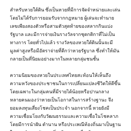
สำหรับหวยใต้ดิน ซึ่งเป็นหวยที่มีการจัดจำหน่ายและเล่น
โดยไม่ได้รับการยอมรับจากกฎหมาย ผู้เล่นจะทำนาย
เลขเพียงสองตัวหรือสามตัวสุดท้ายของสลากกินแบ่ง
รัฐบาล และมีการจ่ายเงินรางวัลจากชุดกติกาที่ไม่เป็น
ทางการ โดยทั่วไปแล้ว รางวัลของหวยใต้ดินนั้นจะมี
มูลค่าสูงหรือมีอัตราจ่ายที่ดีกว่าหวยรัฐบาล ซึ่งทำให้มัน
กลายเป็นที่นิยมอย่างมากในหลายกลุ่มชนชั้น
ความนิยมของหวยในประเทศไทยสะท้อนให้เห็นถึง
ความหวังของประชาชนในการเปลี่ยนแปลงชีวิตให้ดีขึ้น
โดยเฉพาะในกลุ่มคนที่มีรายได้น้อยหรือปานกลาง
หลายคนมองว่าหวยเป็นโอกาสในการสร้างฐานะ จึง
ยอมลงทุนเสี่ยงโชคเป็นประจำ นอกจากนี้ หวยยังมี
ความเชื่อมโยงกับวัฒนธรรมและความเชื่อในโชคลาภ
โดยมีการนำฝัน ตำนาน หรือประเพณีท้องถิ่นมาเป็นฐาน