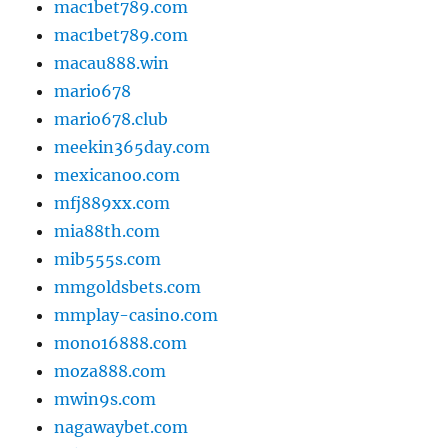
mac1bet789.com
mac1bet789.com
macau888.win
mario678
mario678.club
meekin365day.com
mexicanoo.com
mfj889xx.com
mia88th.com
mib555s.com
mmgoldsbets.com
mmplay-casino.com
mono16888.com
moza888.com
mwin9s.com
nagawaybet.com