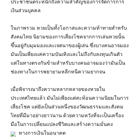
ประชาชนตระหนักถึงความสำคัญของการจัดการการ
เงินส่วนบุคคล
ในภาพรวม หวยเป็นทั้งโอกาสและความท้าทายสำหรับ
สังคมไทย นิยามของการเสี่ยงโชคจากการเล่นหวยนั้น
ขึ้นอยู่กับมุมมองและเจตนาของผู้เล่น ซึ่งบางคนอาจมอง
มันเป็นเพียงแค่ความบันเทิงและไม่ถึงกับลงทุนเกินตัว
แต่ในทางตรงกันข้ามสำหรับบางคนอาจมองว่ามันเป็น
ช่องทางในการพยายามหลีกหนีความยากจน
เมื่อพิจารณาถึงความหลากหลายของหวยใน
ประเทศไทยแล้ว มันไม่เพียงแต่สะท้อนความนิยมในการ
เสี่ยงโชค แต่ยังเป็นส่วนหนึ่งของวัฒนธรรมและสังคม
ไทยที่มีมาอย่างยาวนาน ด้วยความหวังที่จะเป็นเครื่อง
มือในการเปลี่ยนแปลงชีวิตและสร้างความมั่นคง
ทางการเงินในอนาคต