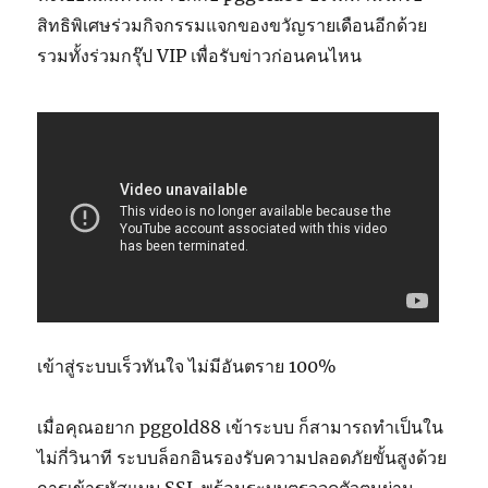
สิทธิพิเศษร่วมกิจกรรมแจกของขวัญรายเดือนอีกด้วย
รวมทั้งร่วมกรุ๊ป VIP เพื่อรับข่าวก่อนคนไหน
เข้าสู่ระบบเร็วทันใจ ไม่มีอันตราย 100%
เมื่อคุณอยาก pggold88 เข้าระบบ ก็สามารถทำเป็นใน
ไม่กี่วินาที ระบบล็อกอินรองรับความปลอดภัยขั้นสูงด้วย
การเข้ารหัสแบบ SSL พร้อมระบบตรวจดูตัวตนผ่าน