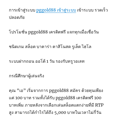
การเข้าสู่ระบบ
pggold88 เข้าสู่ระบบ
เข้าระบบ รวดเร็ว
ปลอดภัย
โปรโมชั่น pggold88 เครดิตฟรี แจกทุกเมื่อเชื่อวัน
ชนิดเกม สล็อต บาคาร่า คาสิโนสด รูเล็ต ไฮโล
ระบบฝากถอน ออโต้ 1 วัน รองรับทรูวอเลท
กรณีศึกษาผู้เล่นจริง
คุณ “เอ” เริ่มจากการ pggold88 สมัคร ด้วยทุนเพียง
แค่ 100 บาท รวมทั้งได้รับ pggold88 เครดิตฟรี 100
บาทเพิ่ม ภายหลังจากเลือกเล่นสล็อตแตกง่ายที่มี RTP
สูง สามารถได้กำไรได้ถึง 5,000 บาทในเวลาไม่กี่วัน