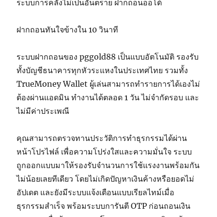
ระบบการคลังไม่เป็นอันตราย ฝากถอนออโต้
ฝากถอนทันใจข้างใน 10 วินาที
ระบบฝากถอนของ pggold88 เป็นแบบอัตโนมัติ รองรับ
ทั้งบัญชีธนาคารทุกหัวระแหงในประเทศไทย รวมทั้ง
TrueMoney Wallet ผู้เล่นสามารถทำรายการได้เองไม่
ต้องผ่านแอดมิน ทำงานได้ตลอด 1 วัน ไม่จำกัดรอบ และ
ไม่มีค่าประเพณี
คุณสามารถตรวจทานประวัติการทำธุรกรรมได้ผ่าน
หน้าโปรไฟล์ เพื่อความโปร่งใสและความมั่นใจ ระบบ
ถูกออกแบบมาให้รองรับจำนวนการใช้แรงงานพร้อมกัน
ไม่น้อยเลยทีเดียว โดยไม่เกิดปัญหาเงินค้างหรือยอดไม่
อัปเดต และยังมีระบบแจ้งเตือนแบบเรียลไทม์เมื่อ
ธุรกรรมสำเร็จ พร้อมระบบการันตี OTP ก่อนถอนเงิน