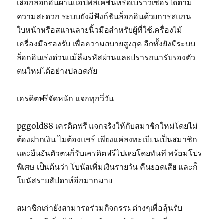
เลือกล็อกอินผ่านแอปพลิเคชันหรือเบราว์เซอร์ได้ตาม
ความสะดวก ระบบยังมีฟังก์ชันล็อกอินด้วยการสแกน
ใบหน้าหรือสแกนลายนิ้วมือสำหรับผู้ที่ใช้เครื่องไม้
เครื่องมือรองรับ เพื่อความสบายสูงสุด อีกทั้งยังมีระบบ
ล็อกอินเร่งด่วนแม้ลืมรหัสผ่านและปรารถนารับรองตัว
ตนใหม่ได้อย่างปลอดภัย
เครดิตฟรีจัดหนัก แจกทุกวี่วัน
pggold88 เครดิตฟรี แจกจริงให้กับสมาชิกใหม่โดยไม่
ต้องฝากเงิน ไม่ต้องแชร์ เพียงแค่ลงทะเบียนเป็นสมาชิก
และยืนยันตัวตนก็รับเครดิตฟรีไปเลยโดยทันที พร้อมโปร
พิเศษ เป็นต้นว่า โบนัสเพิ่มเงินรายวัน คืนยอดเสีย และก็
โบนัสรายสัปดาห์อีกมากมาย
สมาชิกเก่ายังสามารถร่วมกิจกรรมต่างๆเพื่อลุ้นรับ