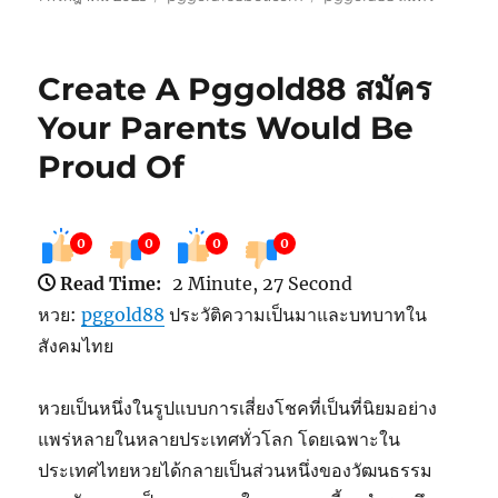
เมื่อ
หมู่
กำกับ
Create A Pggold88 สมัคร
Your Parents Would Be
Proud Of
0
0
0
0
Read Time:
2 Minute, 27 Second
หวย:
pggold88
ประวัติความเป็นมาและบทบาทใน
สังคมไทย
หวยเป็นหนึ่งในรูปแบบการเสี่ยงโชคที่เป็นที่นิยมอย่าง
แพร่หลายในหลายประเทศทั่วโลก โดยเฉพาะใน
ประเทศไทยหวยได้กลายเป็นส่วนหนึ่งของวัฒนธรรม