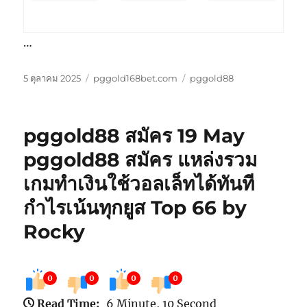
…
เขียน
หมวด
ป้าย
5 ตุลาคม 2025
pggold168bet.com
pggold88
เมื่อ
หมู่
กำกับ
pggold88 สมัคร 19 May
pggold88 สมัคร แหล่งรวม
เกมทำเงินใช้วอลเล็ทได้ทันที
กำไรเน้นทุกยูส Top 66 by
Rocky
0
0
0
0
Read Time:
6 Minute, 10 Second