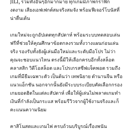
JILI, รวมทั้งอื่นๆอีกมากมาย ทุกเกมมีภาพกราฟิก
งดงาม เสียงเอฟเฟกต์สมจริงสมจัง พร้อมฟีเจอร์โบนัสที่
น่าตื่นเต้น
เกมใหม่จะถูกอัปเดตทุกสัปดาห์ พร้อมระบบทดสอบเล่น
ฟรีที่ช่วยให้คุณศึกษาข้อตกลงรวมทั้งวางแผนก่อนเล่น
จริง รองรับทั้งยังผู้เล่นมือใหม่และระดับมือโปร ไม่ว่า
คุณจะชอบแนวไหน ตรงนี้มีให้เลือกครบอีกทั้งสล็อต
คลาสสิก วิดีโอสล็อต และโปรเกรสซีฟแจ็คพอต รวมถึง
เกมที่มีธีมเฉพาะตัว เป็นต้นว่า เทพนิยาย ตำนานจีน หรือ
แนวแอ็กชัน นอกจากนั้นยังมีระบบระเบียบคัดเลือกกรอง
เกมยอดฮิตในแต่ละสัปดาห์ เพื่อให้ผู้เล่นไม่พลาดเกมทำ
เงินที่กำลังเป็นกระแส พร้อมรีวิวจากผู้ใช้งานจริงและก็
คะแนนความนิยม
คาสิโนสดและเกมไพ่ ครบถ้วนบริบูรณ์เรื่องพนัน