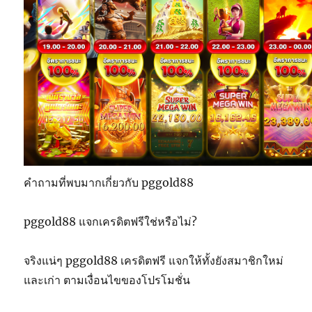
คำถามที่พบมากเกี่ยวกับ pggold88
pggold88 แจกเครดิตฟรีใช่หรือไม่?
จริงแน่ๆ pggold88 เครดิตฟรี แจกให้ทั้งยังสมาชิกใหม่
และเก่า ตามเงื่อนไขของโปรโมชั่น