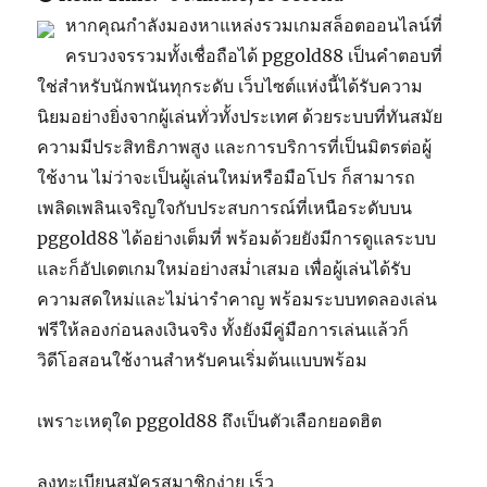
หากคุณกำลังมองหาแหล่งรวมเกมสล็อตออนไลน์ที่
ครบวงจรรวมทั้งเชื่อถือได้ pggold88 เป็นคำตอบที่
ใช่สำหรับนักพนันทุกระดับ เว็บไซต์แห่งนี้ได้รับความ
นิยมอย่างยิ่งจากผู้เล่นทั่วทั้งประเทศ ด้วยระบบที่ทันสมัย
ความมีประสิทธิภาพสูง และการบริการที่เป็นมิตรต่อผู้
ใช้งาน ไม่ว่าจะเป็นผู้เล่นใหม่หรือมือโปร ก็สามารถ
เพลิดเพลินเจริญใจกับประสบการณ์ที่เหนือระดับบน
pggold88 ได้อย่างเต็มที่ พร้อมด้วยยังมีการดูแลระบบ
และก็อัปเดตเกมใหม่อย่างสม่ำเสมอ เพื่อผู้เล่นได้รับ
ความสดใหม่และไม่น่ารำคาญ พร้อมระบบทดลองเล่น
ฟรีให้ลองก่อนลงเงินจริง ทั้งยังมีคู่มือการเล่นแล้วก็
วิดีโอสอนใช้งานสำหรับคนเริ่มต้นแบบพร้อม
เพราะเหตุใด pggold88 ถึงเป็นตัวเลือกยอดฮิต
ลงทะเบียนสมัครสมาชิกง่าย เร็ว