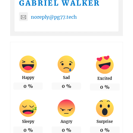
GABRIEL WALKER
noreply@pg77.tech
Happy
Sad
Excited
0
%
0
%
0
%
Sleepy
Angry
Surprise
0
%
0
%
0
%