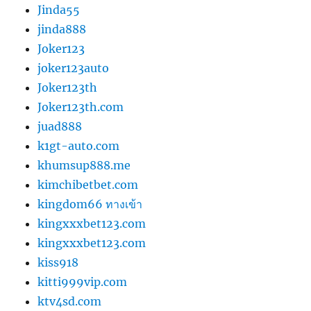
Jinda55
jinda888
Joker123
joker123auto
Joker123th
Joker123th.com
juad888
k1gt-auto.com
khumsup888.me
kimchibetbet.com
kingdom66 ทางเข้า
kingxxxbet123.com
kingxxxbet123.com
kiss918
kitti999vip.com
ktv4sd.com