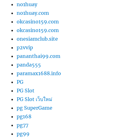
no1huay
no1huay.com
okcasino159.com
okcasino159.com
onesiamclub.site
p2vvip
pananthai99.com
panda555
paramax1688.info
PG
PG Slot
PG Slot เว็บใหม่
pg SuperGame
pg168
pg77
pg99