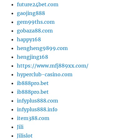
future24bet.com
gaojing888
gem99ths.com
gobaza88.com
happy168
hengheng9899.com
hengjing168
https://www.mfj889xx.com/
hyperclub-casino.com
ib888pro.bet
ib888pro.bet
infyplus888.com
infyplus888.info
item388.com
Jili
Jilislot