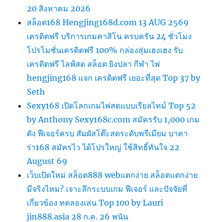
20 สิงหาคม 2026
สล็อต168 Hengjing168d.com 13 AUG 2569
เครดิตฟรี บริการเกมคาสิโน ครบครัน 24 ชั่วโมง
โปรโมชั่นเครดิตฟรี 100% กล่องสุ่มเฮงเฮง รับ
เครดิตฟรี ไลฟ์สด สล็อต ยิงปลา กีฬา ไพ่
hengjing168 แจก เครดิตฟรี เยอะที่สุด Top 37 by
Seth
Sexy168 เปิดโลกเกมไพ่สดแบบเรียลไทม์ Top 52
by Anthony Sexy168c.com สมัครรับ 1,000 เกม
ดัง ฟีเจอร์ครบ สัมผัสโต๊ะสดระดับพรีเมียม บาคา
ร่า168 สมัครไว ได้โปรใหญ่ ใช้สิทธิ์ทันใจ 22
August 69
เว็บเปิดใหม่ สล็อต888 webแตกง่าย สล็อตแตกง่าย
มีจริงไหม? เจาะลึกระบบเกม ฟีเจอร์ และปัจจัยที่
เกี่ยวข้อง ทดลองเล่น Top 100 by Lauri
jin888.asia 28 ก.ค. 26 พนัน