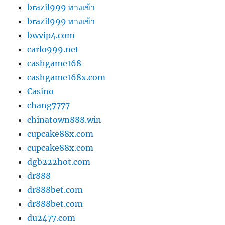
brazil999 ทางเข้า
brazil999 ทางเข้า
bwvip4.com
carlo999.net
cashgame168
cashgame168x.com
Casino
chang7777
chinatown888.win
cupcake88x.com
cupcake88x.com
dgb222hot.com
dr888
dr888bet.com
dr888bet.com
du2477.com