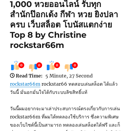
1,000 หวยออนไลน์ รับทุก
สำนักป๊อกเด้ง กีฬา หวย ยิงปลา
ครบ เว็บสล็อต โบนัสแตกง่าย
Top 8 by Christine
rockstar66m
0
0
0
0
Read Time:
5 Minute, 27 Second
rockstar66m
rockstar66 ทดสอบเล่นสล็อต ได้แล้ว
วันนี้ มั่นอกมั่นใจได้กับระบบลิขสิทธิ์แท้
วันนี้ผมอยากจะมาเล่าประสบการณ์ตรงเกี่ยวกับการเล่น
rockstar66m ที่ผมได้ทดลองใช้บริการ ซึ่งความพิเศษ
ของเว็บไซต์นี้เป็นสามารถ ทดลองเล่นสล็อตได้ฟรี และก็