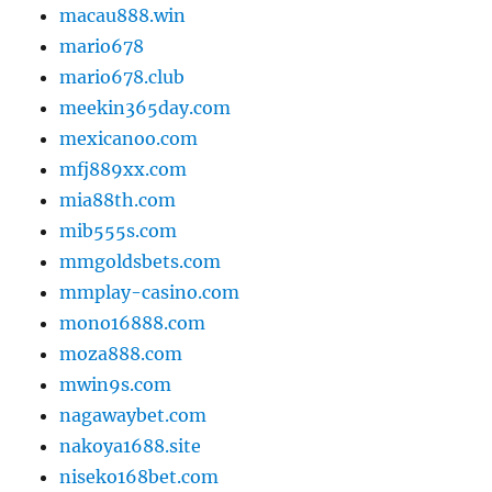
macau888.win
mario678
mario678.club
meekin365day.com
mexicanoo.com
mfj889xx.com
mia88th.com
mib555s.com
mmgoldsbets.com
mmplay-casino.com
mono16888.com
moza888.com
mwin9s.com
nagawaybet.com
nakoya1688.site
niseko168bet.com