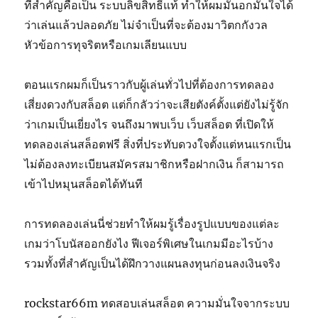
ที่สำคัญคือเป็น ระบบลิขสิทธิ์แท้ ทำให้ผมมั่นอกมั่นใจได้
ว่าเล่นแล้วปลอดภัย ไม่จำเป็นที่จะต้องมาวิตกกังวล
หัวข้อการทุจริตหรือเกมเลียนแบบ
ตอนแรกผมก็เป็นราวกับผู้เล่นทั่วไปที่ต้องการทดลอง
เสี่ยงดวงกับสล็อต แต่ก็กลัวว่าจะเสียตังค์ตั้งแต่ยังไม่รู้จัก
ว่าเกมเป็นเยี่ยงไร จนถึงมาพบเว็บ เว็บสล็อต ที่เปิดให้
ทดลองเล่นสล็อตฟรี สิ่งที่ประทับดวงใจตั้งแต่หนแรกเป็น
ไม่ต้องลงทะเบียนสมัครสมาชิกหรือฝากเงิน ก็สามารถ
เข้าไปหมุนสล็อตได้ทันที
การทดลองเล่นนี่ช่วยทำให้ผมรู้เรื่องรูปแบบของแต่ละ
เกมว่าโบนัสออกยังไง ฟีเจอร์พิเศษในเกมมีอะไรบ้าง
รวมทั้งที่สำคัญเป็นได้ฝึกวางแผนลงทุนก่อนลงเงินจริง
rockstar66m ทดสอบเล่นสล็อต ความมั่นใจจากระบบ