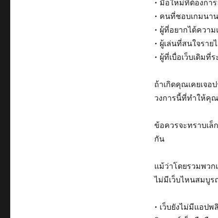
• มือใหม่ที่ต้องก
• คนที่ชอบเกมนาน
• ผู้ที่อยากได้คว
• ผู้เล่นที่สนใจรา
• ผู้ที่เบื่อเว็บเด
ถ้าเกิดคุณเคยเจอป
วงการนี้ที่ทำให้ค
ข้อควรจะทราบเล็กน้
กัน
แม้ว่าโดยรวมพวกเ
ไม่มีเว็บไหนสมบูรณ์
• เว็บยังไม่มีแอปพ