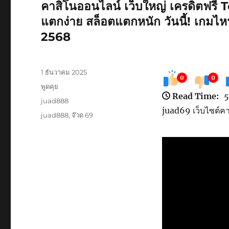
คาสิโนออนไลน์ เว็บใหญ่ เครดิตฟรี
แตกง่าย สล็อตแตกหนัก วันนี้! เกม
2568
เขียน
1 ธันวาคม 2025
0
0
เมื่อ
รูป
พูดคุย
Read Time:
5
แบบ
หมวด
juad888
เรื่อง
juad69 เว็บไซต์คา
หมู่
ป้าย
juad888
,
จ๊วด 69
กำกับ