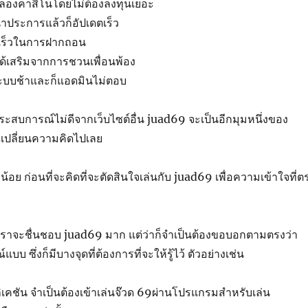
ารลองคาสิโนโดยไม่ต้องลงทุนเยอะ
าประการแล้วก็อัปเดตเร็ว
ามเร็วในการฝากถอน
ยได้เสริมจากการชวนเพื่อนพ้อง
ิมที่ระบบช้าและก็แอดมินไม่ตอบ
ระสบการณ์ไม่ดีจากเว็บไซต์อื่น juad69 จะเป็นอีกมุมหนึ่งของ
ุณเปลี่ยนความคิดไปเลย
อย ก่อนที่จะคิดที่จะตัดสินใจเล่นกับ juad69 เพื่อความเข้าใจที่ต
ราจะชื่นชอบ juad69 มาก แต่ว่าก็จำเป็นต้องขอบอกตามตรงว่า
แบบ ซึ่งก็มีบางจุดที่ต้องการที่จะให้รู้ไว้ ตัวอย่างเช่น
ลิเคชัน จำเป็นต้องเข้าเล่นจ๊วด 69ผ่านโปรแกรมสำหรับเล่น