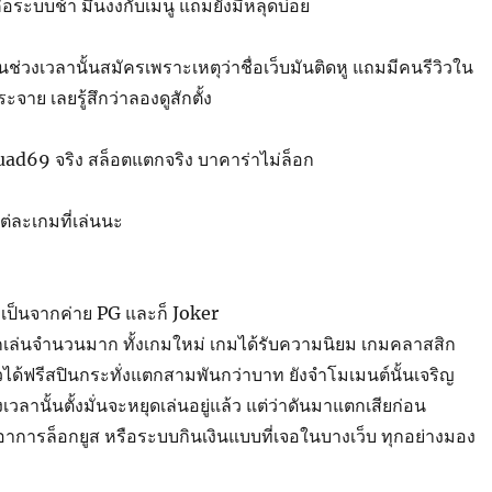
คือระบบช้า มึนงงกับเมนู แถมยังมีหลุดบ่อย
ช่วงเวลานั้นสมัครเพราะเหตุว่าชื่อเว็บมันติดหู แถมมีคนรีวิวใน
ระจาย เลยรู้สึกว่าลองดูสักตั้ง
uad69 จริง สล็อตแตกจริง บาคาร่าไม่ล็อก
่ละเกมที่เล่นนะ
เป็นจากค่าย PG และก็ Joker
ือกเล่นจำนวนมาก ทั้งเกมใหม่ เกมได้รับความนิยม เกมคลาสสิก
้วได้ฟรีสปินกระทั่งแตกสามพันกว่าบาท ยังจำโมเมนต์นั้นเจริญ
เวลานั้นตั้งมั่นจะหยุดเล่นอยู่แล้ว แต่ว่าดันมาแตกเสียก่อน
มีอาการล็อกยูส หรือระบบกินเงินแบบที่เจอในบางเว็บ ทุกอย่างมอง