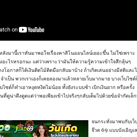
ลังมานี้เราหันมาพอใจเรื่องคาสิโนออนไลน์เยอะขึ้น ไม่ใช่เพราะ
คั่งอะไรหรอกนะ แต่ว่าเพราะว่ามันให้ความรู้ความเข้าใจสึกลุ้นๆ
โอกาสก็ได้เงินติดไม้ติดมือกลับมาบ้าง ถ้าเกิดเล่นอย่างมีสติและไ
จำเป็น พวกเราเองก็เคยลองมาแล้วหลายเว็บมากมาย บางเว็บไซต์ก
บไซต์ก็ทำเอาหงุดหงิดไม่น้อย ทั้งยังระบบช้า เบิกเงินยาก หรือครั้ง
ี่ดูน่าดึงดูดแต่ว่าพอเพียงเข้าไปจริงๆกลับเต็มไปด้วยข้อจำกัดเล็ก
จนกระทั่งมาพบกับเว็
จ๊วด 69 แบบบังเอิญเ