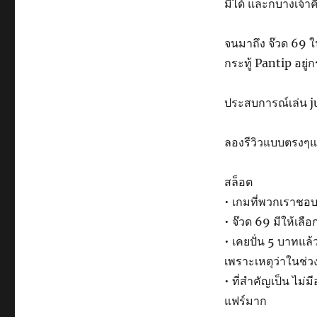
มิได้ และก็บางเจ้า
จนมาถึง จ๊วด 69 ใน
กระทู้ Pantip อยู่ก
ประสบการณ์เล่น j
ลองรีวิวแบบตรงๆแต
สล็อต
• เกมที่พวกเราชอบ
• จ๊วด 69 มีให้เล
• เคยปั่น 5 บาทแล
เพราะเหตุว่าในช่วง
• ที่สำคัญเป็น ไม่
แฟร์มาก