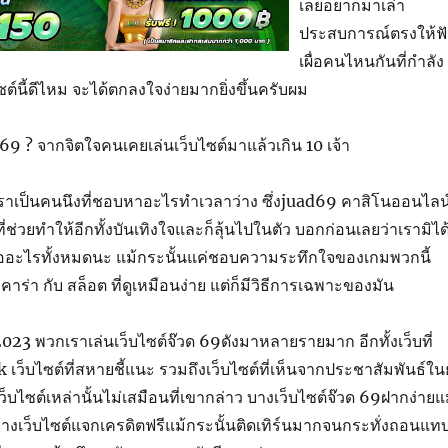
เลยอยากมาเล่า
ประสบการณ์ตรงให้ฟั
เผื่อคนไหนกันที่กำลัง
ไซต์นี้ดีไหม จะได้ตกลงใจง่ายมากยิ่งขึ้นครับผม
69 ? จากจิตใจคนเคยเล่นเว็บไซต์มาแล้วเกิน 10 เจ้า
เราเป็นคนนึงที่ชอบหาอะไรทำเวลาว่าง ซึ่งjuad69 คาสิโนออนไลน
ี่ช่วยทำให้อีกทั้งบันเทิงใจและก็ลุ้นไปในตัว บอกก่อนเลยว่าเรามิได
ืออะไรทั้งหมดนะ แม้กระนั้นแค่ชอบความระทึกใจของเกมพวกนี้
าคาร่า กับ สล็อต ที่ดูเหมือนง่าย แต่ก็มีวิธีการเฉพาะของมัน
023 พวกเราเล่นเว็บไซต์จ๊วด 69ดังมาหลายรายมาก อีกทั้งเว็บที่
ว็บไซต์ที่สหายชี้แนะ รวมถึงเว็บไซต์ที่เห็นจากประชาสัมพันธ์ในย
เว็บไซต์เหล่านั้นไม่เสมือนที่เขากล่าว บางเว็บไซต์จ๊วด 69ฝากง่ายแ
บางเว็บไซต์แจกเครดิตฟรีแม้กระนั้นติดเทิร์นมากจนกระทั่งถอนแท