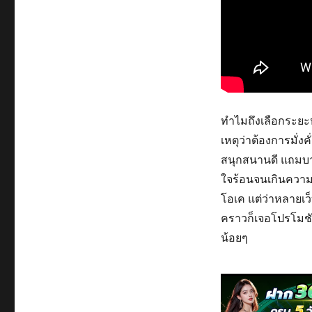
ทำไมถึงเลือกระยะห
เหตุว่าต้องการมั่ง
สนุกสนานดี แถมบาง
ใจร้อนจนเกินความ
โอเค แต่ว่าหลายเว็
คราวก็เจอโปรโมชันท
น้อยๆ