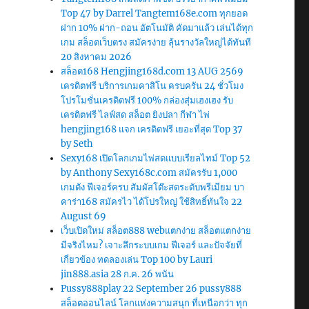
Top 47 by Darrel Tangtem168e.com ทุกยอด
ฝาก 10% ฝาก-ถอน อัตโนมัติ คัดมาแล้ว เล่นได้ทุก
เกม สล็อตเว็บตรง สมัครง่าย ลุ้นรางวัลใหญ่ได้ทันที
20 สิงหาคม 2026
สล็อต168 Hengjing168d.com 13 AUG 2569
เครดิตฟรี บริการเกมคาสิโน ครบครัน 24 ชั่วโมง
โปรโมชั่นเครดิตฟรี 100% กล่องสุ่มเฮงเฮง รับ
เครดิตฟรี ไลฟ์สด สล็อต ยิงปลา กีฬา ไพ่
hengjing168 แจก เครดิตฟรี เยอะที่สุด Top 37
by Seth
Sexy168 เปิดโลกเกมไพ่สดแบบเรียลไทม์ Top 52
by Anthony Sexy168c.com สมัครรับ 1,000
เกมดัง ฟีเจอร์ครบ สัมผัสโต๊ะสดระดับพรีเมียม บา
คาร่า168 สมัครไว ได้โปรใหญ่ ใช้สิทธิ์ทันใจ 22
August 69
เว็บเปิดใหม่ สล็อต888 webแตกง่าย สล็อตแตกง่าย
มีจริงไหม? เจาะลึกระบบเกม ฟีเจอร์ และปัจจัยที่
เกี่ยวข้อง ทดลองเล่น Top 100 by Lauri
jin888.asia 28 ก.ค. 26 พนัน
Pussy888play 22 September 26 pussy888
สล็อตออนไลน์ โลกแห่งความสนุก ที่เหนือกว่า ทุก