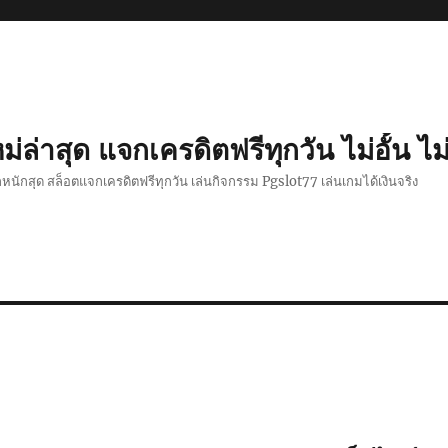
่าสุด แจกเครดิตฟรีทุกวัน ไม่อั้น ไม
หนักสุด สล็อตแจกเครดิตฟรีทุกวัน เล่นกิจกรรม Pgslot77 เล่นเกมได้เงินจริง