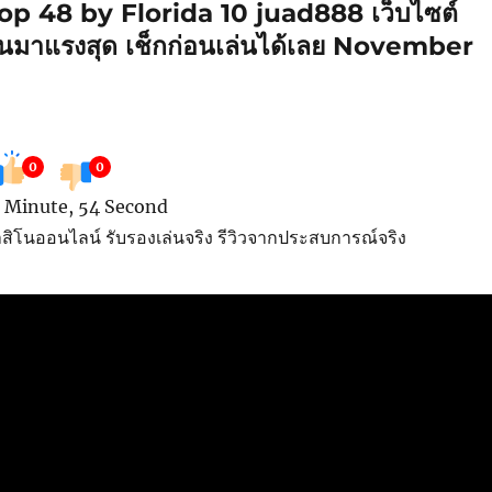
 Top 48 by Florida 10 juad888 เว็บไซต์
ไหนมาแรงสุด เช็กก่อนเล่นได้เลย November
0
0
 Minute, 54 Second
สิโนออนไลน์ รับรองเล่นจริง รีวิวจากประสบการณ์จริง