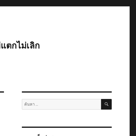
่แตกไม่เลิก
ค้นหา
ค้นหา: