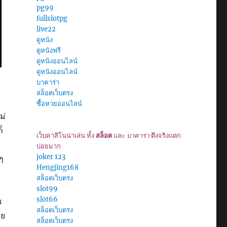
pg99
fullslotpg
live22
ดูหนัง
ดูหนังฟรี
ดูหนังออนไลน์
ดูหนังออนไลน์
บาคาร่า
สล็อตเว็บตรง
ซื้อหวยออนไลน์
ม่
็
เว็บคาสิโนน่าเล่น ทั้ง
สล็อต
และ
บาคาร่า
ตึงจริงแตก
บ่อยมาก
joker 123
ๆ
Hengjing168
สล็อตเว็บตรง
slot99
slot66
บ
สล็อตเว็บตรง
ลย
สล็อตเว็บตรง