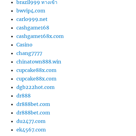
brazil999 ทางเข้า
bwvip4.com
carlo999.net
cashgame168
cashgame168x.com
Casino
chang7777
chinatown888.win
cupcake88x.com
cupcake88x.com
dgb222hot.com
dr888
dr888bet.com
dr888bet.com
du2477.com
ek4567.com