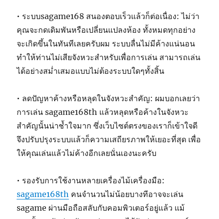
• ระบบsagame168 สนองตอบเร็วแล้วก็ต่อเนื่อง: ไม่ว่า
คุณจะกดเดิมพันหรือเปลี่ยนแปลงห้อง ทั้งหมดทุกอย่าง
จะเกิดขึ้นในทันทีเลยครับผม ระบบลื่นไม่มีค้างแน่นอน
ทำให้ท่านไม่เสียจังหวะสำหรับเพื่อการเล่น สามารถเล่น
ได้อย่างสม่ำเสมอแบบไม่ต้องระบบใดๆทั้งสิ้น
• ลดปัญหาค้างหรือหลุดในจังหวะสำคัญ: ผมบอกเลยว่า
การเล่น sagame168th แล้วหลุดหรือค้างในจังหวะ
สำคัญนั้นน่าช้ำใจมาก ซึ่งเว็บไซต์ตรงของเราก็เข้าใจดี
จึงปรับปรุงระบบแล้วก็ความเสถียรภาพให้เยอะที่สุด เพื่อ
ให้คุณเล่นแล้วไม่ค้างอีกเลยนั่นเองนะครับ
• รองรับการใช้งานหลายเครื่องไม้เครื่องมือ:
sagame168th
คนจำนวนไม่น้อยบางทีอาจจะเล่น
sagame ผ่านมือถือสลับกับคอมพิวเตอร์อยู่แล้ว แม้