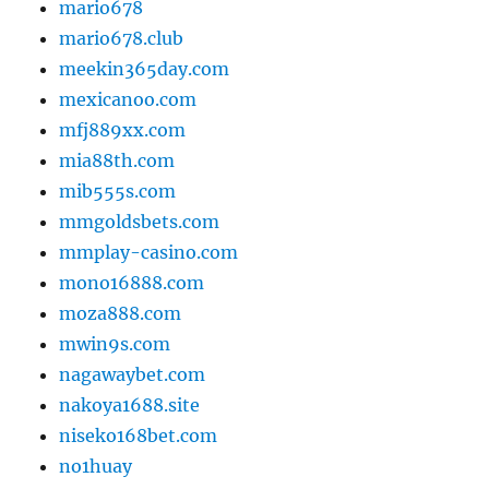
mario678
mario678.club
meekin365day.com
mexicanoo.com
mfj889xx.com
mia88th.com
mib555s.com
mmgoldsbets.com
mmplay-casino.com
mono16888.com
moza888.com
mwin9s.com
nagawaybet.com
nakoya1688.site
niseko168bet.com
no1huay