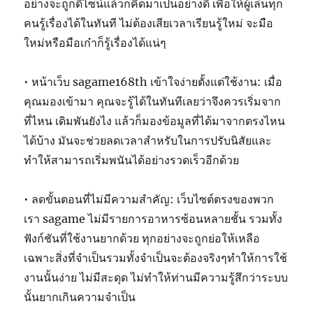
อย่างจะถูกดีไซน์แล้วก็คิดมาเป็นอย่างดี เพื่อให้ผู้เล่นทุก
คนรู้เรื่องได้ในทันที ไม่ต้องเสียเวลาเรียนรู้ใหม่ จะมือ
ใหม่หรือมือเก๋าก็รู้เรื่องได้แน่ๆ
• หน้าเว็บ sagame168th เข้าใจง่ายตั้งแต่ใช้งาน: เมื่อ
คุณมองเข้ามา คุณจะรู้ได้ในทันทีเลยว่าจึงควรเริ่มจาก
ที่ไหน เดิมพันยังไง แล้วก็มองข้อมูลที่ได้มาจากตรงไหน
ได้บ้าง มันจะช่วยลดเวลาสำหรับในการปรับนิสัยและ
ทำให้สามารถเริ่มพนันได้อย่างรวดเร็วอีกด้วย
• ลดขั้นตอนที่ไม่มีความสำคัญ: เว็บไซต์ตรงของพวก
เรา sagame ไม่มีรายการอาหารซ้อนหลายชั้น รวมทั้ง
ฟังก์ชันที่ใช้งานยากด้วย ทุกอย่างจะถูกย่อให้เหลือ
เฉพาะสิ่งที่จำเป็นรวมทั้งจำเป็นจะต้องจริงๆทำให้การใช้
งานนั้นง่าย ไม่มีสะดุด ไม่ทำให้ท่านมีความรู้สึกว่าระบบ
นั้นยากเกินความจำเป็น