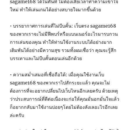
sagame168 ได้ในทันที ไม่ต้องเสียเวลาทำความเข้าใจ
ใหม่ ทำให้เล่นเกมได้อย่างสบายใจมากขึ้นด้วย
• บรรยากาศการเล่นที่ไม่บีบคั้น: เว็บตรง sagame168
ของพวกเราจะไม่มีฟีพบร์หรือแบนเนอร์อะไรมารบกวน
การเล่นของคุณ ทำให้ท่านใช้งานระบบได้อย่างมาก
เดิมพันได้อย่างมีความสุข รวมทั้งผมเชื่อว่า คุณจะรู้สึก
บรรเทาและไม่บีบคั้นตอนเล่นอีกด้วย
• ความสม่ำเสมอที่เชื่อถือได้: เมื่อคุณใช้งานเว็บ
sagame168 ของพวกเราไปสักระยะแล้ว คุณจะไม่
ต้องการที่จะอยากเปลี่ยนไปเว็บไหนอีกเลยครับ ด้วยเหตุ
ว่าประสบการณ์ที่ดีต่อเนื่องจะก่อให้คุณมั่นอกมั่นใจแล้ว
ก็อยากกลับมาใช้งานบ่อยๆโดยไม่ต้องลังเลอะไรอีกเลย
ล่ะครับ