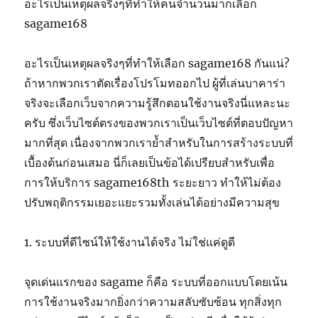
อะไรเป็นเหตุผลจริงๆที่ทำให้คนจำนวนมากเลือก
sagame168
อะไรเป็นเหตุผลจริงๆที่ทำให้เลือก sagame168 กันแน่?
ถ้าหากพวกเราตัดเรื่องโปรโมทออกไป ผู้ที่เล่นบาคาร่า
จริงจะเลือกเว็บจากความรู้สึกตอนใช้งานจริงนี่แหละนะ
ครับ ซึ่งเว็บไซต์ตรงของพวกเราเป็นเว็บไซต์ที่ตอบปัญหา
มากที่สุด เนื่องจากพวกเราย้ำสำหรับในการสร้างระบบที่
เบื้องต้นก่อนเสมอ นี่ก็เลยเป็นข้อได้เปรียบสำหรับเพื่อ
การให้บริการ sagame168th ระยะยาว ทำให้ไม่ต้อง
ปรับพฤติกรรมเยอะแยะรวมทั้งเล่นได้อย่างมีความสุข
1. ระบบที่ดีไซน์ให้ใช้งานได้จริง ไม่ใช่แค่ดูดี
จุดเด่นแรกของ sagame ก็คือ ระบบที่ออกแบบโดยเน้น
การใช้งานจริงมากยิ่งกว่าความสลับซับซ้อน ทุกสิ่งทุก