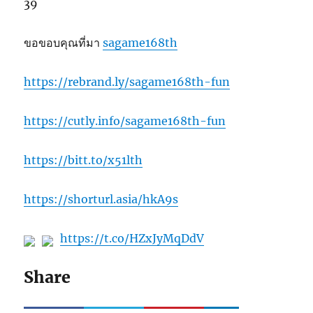
39
ขอขอบคุณที่มา
sagame168th
https://rebrand.ly/sagame168th-fun
https://cutly.info/sagame168th-fun
https://bitt.to/x51lth
https://shorturl.asia/hkA9s
https://t.co/HZxJyMqDdV
Share