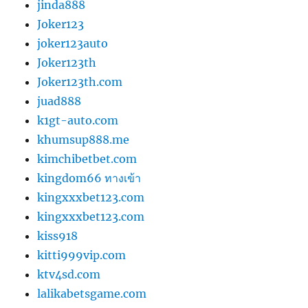
jinda888
Joker123
joker123auto
Joker123th
Joker123th.com
juad888
k1gt-auto.com
khumsup888.me
kimchibetbet.com
kingdom66 ทางเข้า
kingxxxbet123.com
kingxxxbet123.com
kiss918
kitti999vip.com
ktv4sd.com
lalikabetsgame.com