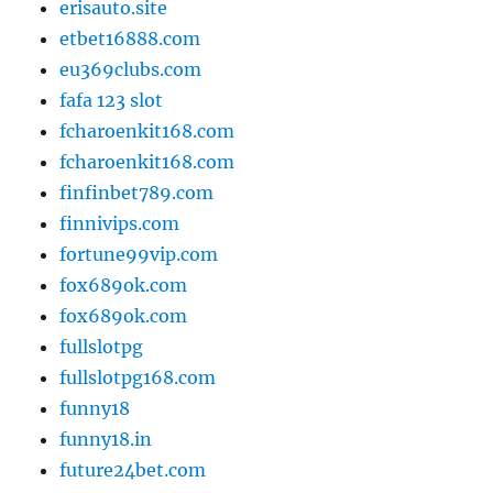
erisauto.site
etbet16888.com
eu369clubs.com
fafa 123 slot
fcharoenkit168.com
fcharoenkit168.com
finfinbet789.com
finnivips.com
fortune99vip.com
fox689ok.com
fox689ok.com
fullslotpg
fullslotpg168.com
funny18
funny18.in
future24bet.com