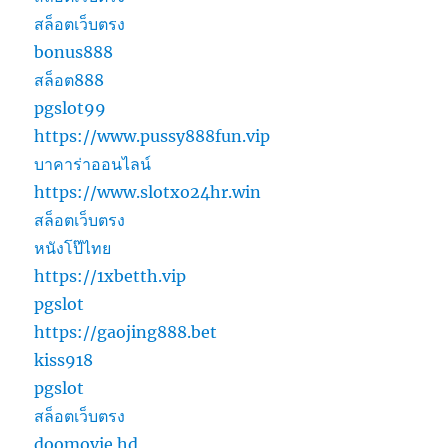
สล็อตเว็บตรง
bonus888
สล็อต888
pgslot99
https://www.pussy888fun.vip
บาคาร่าออนไลน์
https://www.slotxo24hr.win
สล็อตเว็บตรง
หนังโป๊ไทย
https://1xbetth.vip
pgslot
https://gaojing888.bet
kiss918
pgslot
สล็อตเว็บตรง
doomovie hd