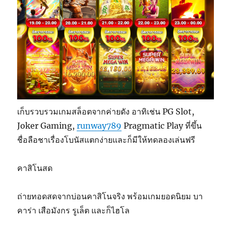
เก็บรวบรวมเกมสล็อตจากค่ายดัง อาทิเช่น PG Slot,
Joker Gaming,
runway789
Pragmatic Play ที่ขึ้น
ชื่อลือชาเรื่องโบนัสแตกง่ายและก็มีให้ทดลองเล่นฟรี
คาสิโนสด
ถ่ายทอดสดจากบ่อนคาสิโนจริง พร้อมเกมยอดนิยม บา
คาร่า เสือมังกร รูเล็ต และก็ไฮโล