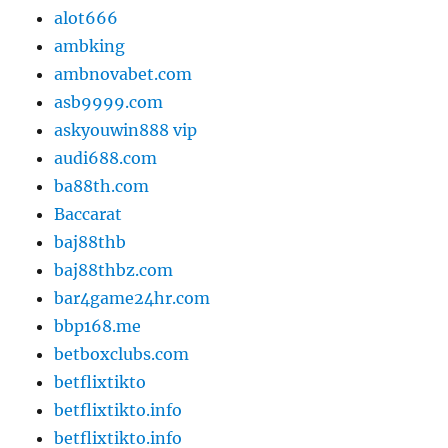
alot666
ambking
ambnovabet.com
asb9999.com
askyouwin888 vip
audi688.com
ba88th.com
Baccarat
baj88thb
baj88thbz.com
bar4game24hr.com
bbp168.me
betboxclubs.com
betflixtikto
betflixtikto.info
betflixtikto.info