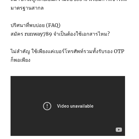
มาตรฐานสากล
ปริศนาที่พบบ่อย (FAQ)
สมัคร runway789 จำเป็นต้องใช้เอกสารไหม?
ไม่สำคัญ ใช้เพียงแค่เบอร์โทรศัพท์รวมทั้งรับรอง OTP
ก็พอเพียง