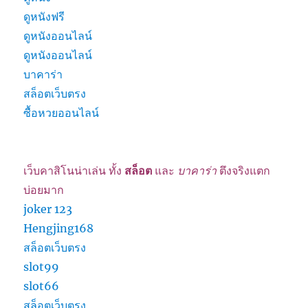
ดูหนังฟรี
ดูหนังออนไลน์
ดูหนังออนไลน์
บาคาร่า
สล็อตเว็บตรง
ซื้อหวยออนไลน์
เว็บคาสิโนน่าเล่น ทั้ง
สล็อต
และ
บาคาร่า
ตึงจริงแตก
บ่อยมาก
joker 123
Hengjing168
สล็อตเว็บตรง
slot99
slot66
สล็อตเว็บตรง