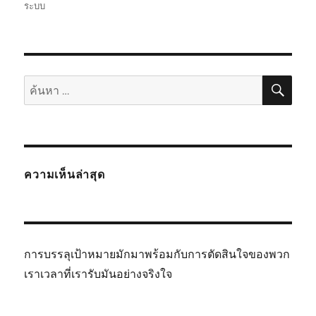
เมื่อ
หมู่
กำกับ
ระบบ
ค้นห
ค้นหา:
ความเห็นล่าสุด
การบรรลุเป้าหมายมักมาพร้อมกับการตัดสินใจของพวก
เราเวลาที่เรารับมันอย่างจริงใจ