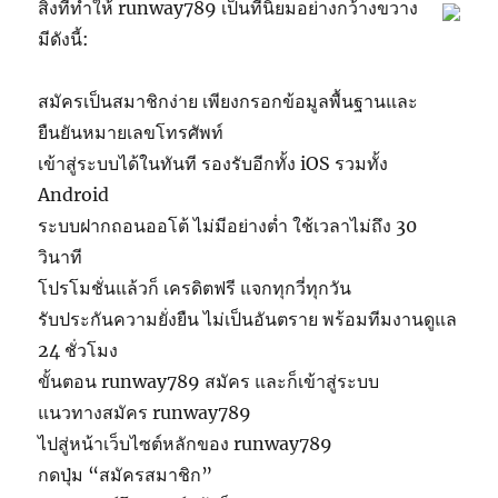
สิ่งที่ทำให้ runway789 เป็นที่นิยมอย่างกว้างขวาง
มีดังนี้:
สมัครเป็นสมาชิกง่าย เพียงกรอกข้อมูลพื้นฐานและ
ยืนยันหมายเลขโทรศัพท์
เข้าสู่ระบบได้ในทันที รองรับอีกทั้ง iOS รวมทั้ง
Android
ระบบฝากถอนออโต้ ไม่มีอย่างต่ำ ใช้เวลาไม่ถึง 30
วินาที
โปรโมชั่นแล้วก็ เครดิตฟรี แจกทุกวี่ทุกวัน
รับประกันความยั่งยืน ไม่เป็นอันตราย พร้อมทีมงานดูแล
24 ชั่วโมง
ขั้นตอน runway789 สมัคร และก็เข้าสู่ระบบ
แนวทางสมัคร runway789
ไปสู่หน้าเว็บไซต์หลักของ runway789
กดปุ่ม “สมัครสมาชิก”