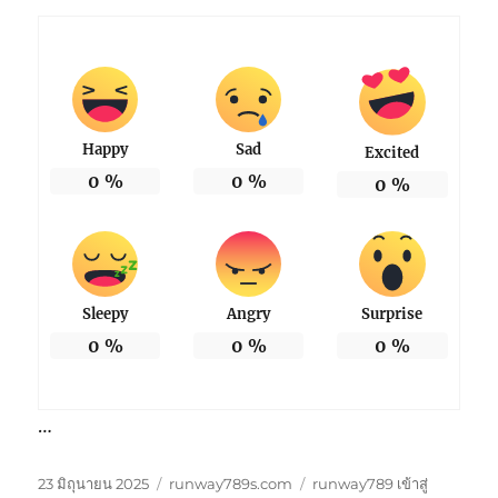
Happy
Sad
Excited
0
%
0
%
0
%
Sleepy
Angry
Surprise
0
%
0
%
0
%
…
เขียน
หมวด
ป้าย
23 มิถุนายน 2025
runway789s.com
runway789 เข้าสู่