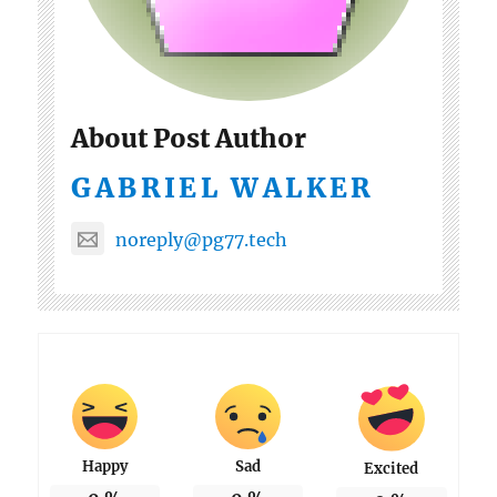
About Post Author
GABRIEL WALKER
noreply@pg77.tech
Happy
Sad
Excited