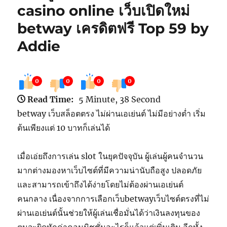
casino online เว็บเปิดใหม่
betway เครดิตฟรี Top 59 by
Addie
0
0
0
0
Read Time:
5 Minute, 38 Second
betway เว็บสล็อตตรง ไม่ผ่านเอเย่นต์ ไม่มีอย่างต่ำ เริ่ม
ต้นเพียงแต่ 10 บาทก็เล่นได้
เมื่อเอ่ยถึงการเล่น slot ในยุคปัจจุบัน ผู้เล่นผู้คนจำนวน
มากต่างมองหาเว็บไซต์ที่มีความน่านับถือสูง ปลอดภัย
และสามารถเข้าถึงได้ง่ายโดยไม่ต้องผ่านเอเย่นต์
คนกลาง เนื่องจากการเลือกเว็บbetwayเว็บไซต์ตรงที่ไม่
ผ่านเอเย่นต์นั้นช่วยให้ผู้เล่นเชื่อมั่นได้ว่าเงินลงทุนของ