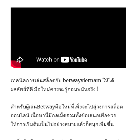
เทคนิคการเล่นสล็อตกับ betwayvietnam ให้ได้
ผลลัพธ์ที่ดี มือใหม่ควรจะรู้ก่อนพนันจริง !
สำหรับผู้เล่นBetwayมือใหม่ที่เพิ่งจะไปสู่วงการสล็อต
ออนไลน์ เนื้อหานี้มีกลเม็ดรวมทั้งข้อเสนอเพื่อช่วย
ให้การเริ่มต้นเป็นไปอย่างสบายแล้วก็สนุกเพิ่มขึ้น