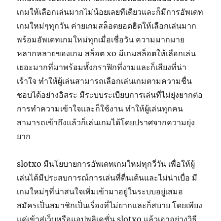
เกมให้เลือกเล่นมากไม่น้อยเลยทีเดียวและก็มีการอัพเดท
เกมใหม่ๆทุกวัน ค่ายเกมสล็อตยอดฮิตให้เลือกเล่นมาก
พร้อมอัพเดทเกมใหม่ทุกเมื่อเชื่อวัน ความมากมาย
หลากหลายของเกม สล็อต xo มีเกมสล็อตให้เลือกเล่น
เยอะมากที่มาพร้อมทั้งกราฟิกที่งามและก็เสียงที่น่า
เร้าใจ ทำให้ผู้เล่นสามารถเลือกเล่นเกมตามความชื่น
ชอบได้อย่างอิสระ มีระบบระเบียบการเล่นที่ไม่ยุ่งยากต่อ
การทำความเข้าใจและก็ใช้งาน ทำให้ผู้เล่นทุกคน
สามารถเข้าถึงแล้วก็เล่นเกมได้โดยปราศจากความยุ่ง
ยาก
slotxo มีนโยบายการอัพเดทเกมใหม่ทุกวี่วัน เพื่อให้ผู้
เล่นได้มีประสบการณ์การเล่นที่ตื่นเต้นและไม่น่าเบื่อ มี
เกมใหม่ๆที่น่าสนใจเพิ่มเข้ามาอยู่ในระบบอยู่เสมอ
สมัครเป็นสมาชิกเป็นเรื่องที่ไม่ยากและก็สบาย โดยเพียง
แค่เข้าสู่เว็บหรือแอปพลิเคชั่น slotxo แล้วเอาอย่างวิธี