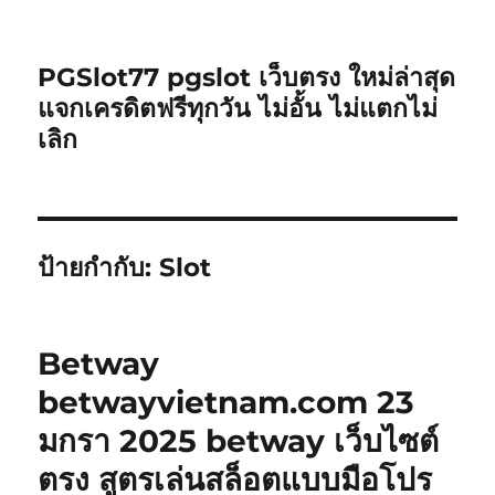
PGSlot77 pgslot เว็บตรง ใหม่ล่าสุด
แจกเครดิตฟรีทุกวัน ไม่อั้น ไม่แตกไม่
เลิก
ป้ายกำกับ:
Slot
Betway
betwayvietnam.com 23
มกรา 2025 betway เว็บไซต์
ตรง สูตรเล่นสล็อตแบบมือโปร