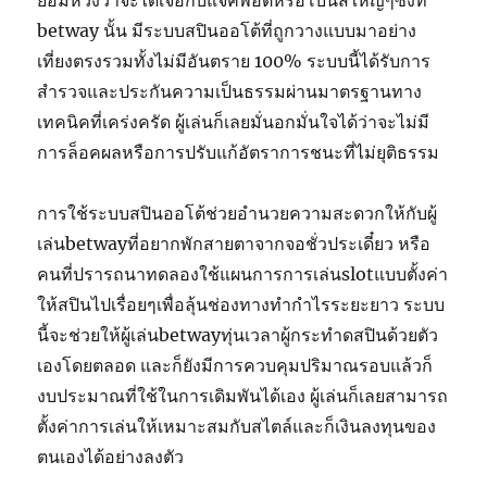
ย่อมหวังว่าจะได้เจอกับแจ็คพอตหรือโบนัสใหญ่ๆซึ่งที่
betway นั้น มีระบบสปินออโต้ที่ถูกวางแบบมาอย่าง
เที่ยงตรงรวมทั้งไม่มีอันตราย 100% ระบบนี้ได้รับการ
สำรวจและประกันความเป็นธรรมผ่านมาตรฐานทาง
เทคนิคที่เคร่งครัด ผู้เล่นก็เลยมั่นอกมั่นใจได้ว่าจะไม่มี
การล็อคผลหรือการปรับแก้อัตราการชนะที่ไม่ยุติธรรม
การใช้ระบบสปินออโต้ช่วยอำนวยความสะดวกให้กับผู้
เล่นbetwayที่อยากพักสายตาจากจอชั่วประเดี๋ยว หรือ
คนที่ปรารถนาทดลองใช้แผนการการเล่นslotแบบตั้งค่า
ให้สปินไปเรื่อยๆเพื่อลุ้นช่องทางทำกำไรระยะยาว ระบบ
นี้จะช่วยให้ผู้เล่นbetwayทุ่นเวลาผู้กระทำดสปินด้วยตัว
เองโดยตลอด และก็ยังมีการควบคุมปริมาณรอบแล้วก็
งบประมาณที่ใช้ในการเดิมพันได้เอง ผู้เล่นก็เลยสามารถ
ตั้งค่าการเล่นให้เหมาะสมกับสไตล์และก็เงินลงทุนของ
ตนเองได้อย่างลงตัว