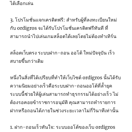
ได้เลือกเล่น
3. โปรโมชั่นแจกเครดิตฟรี: สำหรับผู้ที่ลงทะเบียนใหม่
กับ ordigros จะได้รับโปรโมชั่นเครดิตฟรีทันที ที่
สามารถนำไปเล่นเกมสล็อตได้เลยโดยไม่ต้องทำเทิร์น
สล็อตเว็บตรง ระบบฝาก-ถอน ออโต้ ใหม่ปัจจุบัน เร็ว
สบายขึ้นกว่าเดิม
หนึ่งในสิ่งที่ได้เปรียบที่ทำให้เว็บไซต์ ordigros นั้นได้รับ
ความนิยมอย่างเร็วคือระบบฝาก-ถอนออโต้ที่ล้ำยุค
ระบบนี้ช่วยให้ผู้เล่นสามารถทำธุรกรรมได้อย่างเร็ว ไม่
ต้องรอคอยข้าราชการอนุมัติ คุณสามารถทำรายการ
ฝากหรือถอนได้ภายในช่วงระยะเวลาไม่กี่วินาทีเท่านั้น
1. ฝาก-ถอนเร็วทันใจ: ระบบออโต้ของเว็บ ordigros