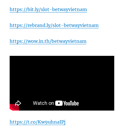
https://bit.ly/slot-betwayvietnam
https://rebrand.ly/slot-betwayvietnam
https://wow.in.th/betwayvietnam
https://t.co/Kw9uhnaIPj