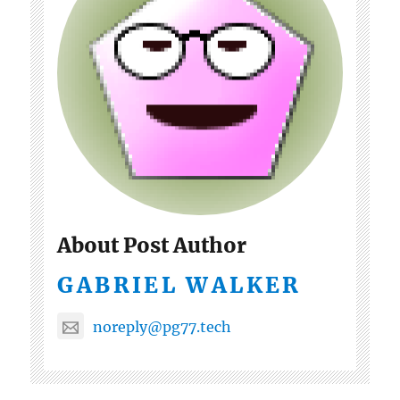
About Post Author
GABRIEL WALKER
noreply@pg77.tech