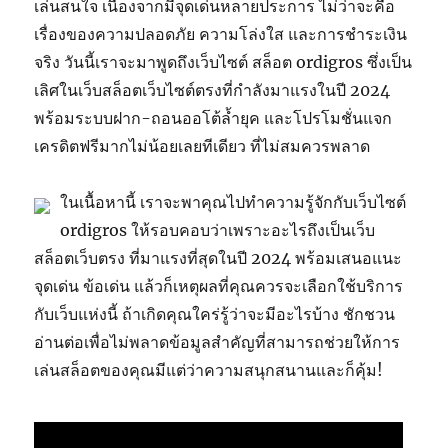
เล่นสนใจ เนื่องจากมีจุดเด่นหลายประการ ไม่ว่าจะคือ
เรื่องของความปลอดภัย ความโล่งใส และการชำระเงิน
จริง วันนี้เราจะมาพูดถึงเว็บไซต์ สล็อต ordigros ซึ่งเป็น
เลิศในเว็บสล็อตเว็บไซต์ตรงที่กำลังมาแรงในปี 2024
พร้อมระบบฝาก-ถอนออโต้ล้ำยุค และโปรโมชั่นแจก
เครดิตฟรีมากไม่น้อยเลยทีเดียว ที่ไม่สมควรพลาด
ในเนื้อหานี้ เราจะพาคุณไปทำความรู้จักกับเว็บไซต์
ordigros ให้รอบคอบว่าเพราะอะไรถึงเป็นเว็บ
สล็อตเว็บตรง ที่มาแรงที่สุดในปี 2024 พร้อมเสนอแนะ
จุดเด่น ข้อเด่น แล้วก็เหตุผลที่คุณควรจะเลือกใช้บริการ
กับเว็บแห่งนี้ ถ้าเกิดคุณใคร่รู้ว่าจะมีอะไรบ้าง ชักชวน
อ่านต่อเพื่อไม่พลาดข้อมูลสำคัญที่สามารถช่วยให้การ
เล่นสล็อตของคุณมีแต่ว่าความสนุกสนานและก็คุ้ม!