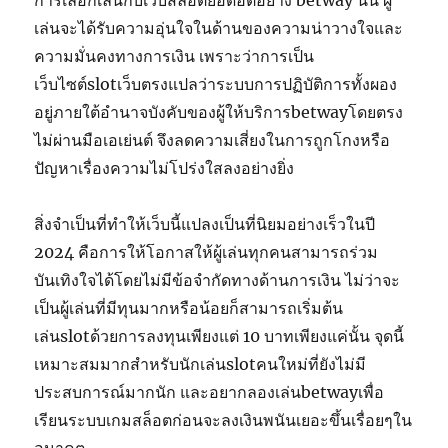
การเลือกเล่นกับเว็บสล็อตยอดฮิตอย่าง betway นั้น ผู้
เล่นจะได้รับความอุ่นใจในด้านของความน่าวางใจและ
ความมั่นคงทางการเงิน เพราะว่าการเป็น
เว็บไซต์slotเว็บตรงแปลว่าระบบการปฏิบัติการทั้งผอง
อยู่ภายใต้อำนาจบังคับของผู้ให้บริการbetwayโดยตรง
ไม่ผ่านมือเอเย่นต์ จึงลดความเสี่ยงในการถูกโกงหรือ
ปัญหาเรื่องความไม่โปร่งใสลงอย่างยิ่ง
สิ่งจำเป็นที่ทำให้เว็บนี้แปลงเป็นที่นิยมอย่างเร็วในปี
2024 คือการให้โอกาสให้ผู้เล่นทุกคนสามารถร่วม
บันเทิงใจได้โดยไม่มีข้อจำกัดทางด้านการเงิน ไม่ว่าจะ
เป็นผู้เล่นที่มีทุนมากหรือน้อยก็สามารถเริ่มต้น
เล่นslotด้วยการลงทุนเพียงแต่ 10 บาทเพียงแค่นั้น จุดนี้
เหมาะสมมากสำหรับนักเล่นslotคนใหม่ที่ยังไม่มี
ประสบการณ์มากนัก และอยากลองเล่นbetwayเพื่อ
เรียนระบบเกมสล็อตก่อนจะลงเงินพนันเยอะขึ้นเรื่อยๆใน