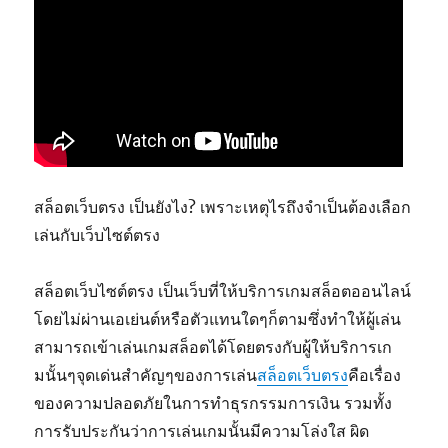
สล็อตเว็บตรง เป็นยังไง? เพราะเหตุไรถึงจำเป็นต้องเลือก
เล่นกับเว็บไซต์ตรง
สล็อตเว็บไซต์ตรง เป็นเว็บที่ให้บริการเกมสล็อตออนไลน์
โดยไม่ผ่านเอเย่นต์หรือตัวแทนใดๆก็ตามซึ่งทำให้ผู้เล่น
สามารถเข้าเล่นเกมสล็อตได้โดยตรงกับผู้ให้บริการเก
มนั้นๆจุดเด่นสำคัญๆของการเล่น
สล็อตเว็บตรง
คือเรื่อง
ของความปลอดภัยในการทำธุรกรรมการเงิน รวมทั้ง
การรับประกันว่าการเล่นเกมนั้นมีความโล่งใส ผิด