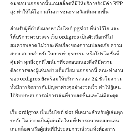
ชมชอบ นอกจากนั้นเกมสล็อตที่มีให้บริการยังมีค่า RTP
สูง ทำให้ได้โอกาสในการชนะรางวัลเพิ่มมากขึ้น
สำหรับผู้ที่กำลังมองหาเว็บไซต์ pgslot ที่น่าไว้ใจ และ
ให้บริการครบวงจร เว็บ ordigros เป็นตัวเลือกที่ไม่
สมควรพลาด ไม่ว่าจะคือเรื่องของความปลอดภัย ความ
สบายสบายสำหรับในการทำธุรกรรม หรือโปรโมชั่นที่
คุ้มค่า ทุกสิ่งถูกดีไซน์มาที่จะตอบสนองสิ่งที่มีความ
ต้องการของผู้เล่นอย่างเต็มเปี่ยม นอกจากนี้ คณะทำงาน
ของ ordigros ยังพร้อมให้บริการตลอด 24 ชั่วโมง รวม
ทั้งมีการจัดการกับปัญหาต่างๆอย่างรวดเร็ว ทำให้ผู้เล่น
ได้รับประสบการณ์การเล่นที่ราบสดชื่นและไม่มีสะดุด
เว็บ ordigros เป็นเว็บไซต์ slot ที่เหมาะสำหรับผู้เล่นทุก
ระดับ ไม่ว่าจะเป็นผู้เล่นมือใหม่ที่ปรารถนาทดสอบเล่น
เกมสล็อต หรือผู้เล่นที่มีประสบการณ์รวมทั้งต้องการ