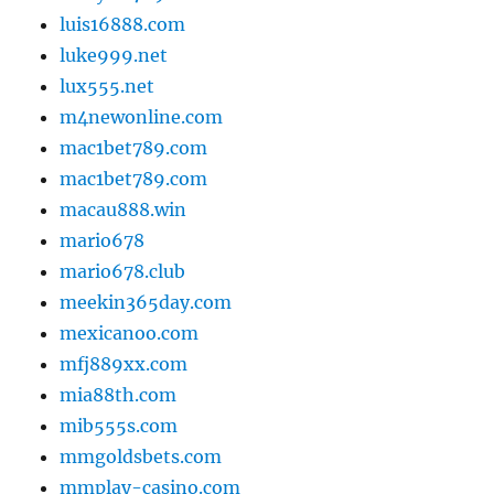
luis16888.com
luke999.net
lux555.net
m4newonline.com
mac1bet789.com
mac1bet789.com
macau888.win
mario678
mario678.club
meekin365day.com
mexicanoo.com
mfj889xx.com
mia88th.com
mib555s.com
mmgoldsbets.com
mmplay-casino.com