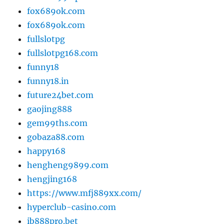
fox689ok.com
fox689ok.com
fullslotpg
fullslotpg168.com
funny18
funny18.in
future24bet.com
gaojing888
gem99ths.com
gobaza88.com
happy168
hengheng9899.com
hengjing168
https://www.mfj889xx.com/
hyperclub-casino.com
ib888pro.bet