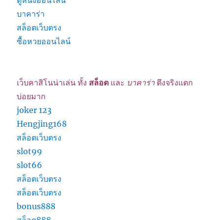
ดูหนังออนไลน์
บาคาร่า
สล็อตเว็บตรง
ซื้อหวยออนไลน์
เว็บคาสิโนน่าเล่น ทั้ง
สล็อต
และ
บาคาร่า
ตึงจริงแตก
บ่อยมาก
joker 123
Hengjing168
สล็อตเว็บตรง
slot99
slot66
สล็อตเว็บตรง
สล็อตเว็บตรง
bonus888