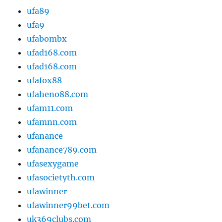
ufa89
ufa9
ufabombx
ufad168.com
ufad168.com
ufafox88
ufaheno88.com
ufam11.com
ufamnn.com
ufanance
ufanance789.com
ufasexygame
ufasocietyth.com
ufawinner
ufawinner99bet.com
uk369clubs.com