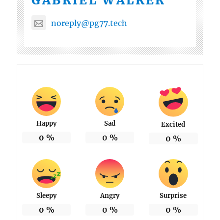
GABRIEL WALKER
noreply@pg77.tech
Happy
Sad
Excited
0
%
0
%
0
%
Sleepy
Angry
Surprise
0
%
0
%
0
%