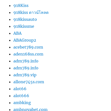
918Kiss
918kiss ดาวน์โหลด
918kissauto
918kissme
ABA
ABAGroup2
acebet789.com
aden168ss.com
adm789.info
adm789.info
adm789.vip
allone745s.com
alot66
alot666
ambking
ambnovabet.com