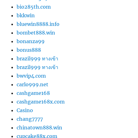
bio285th.com
bkkwin
bluewin8888.info
bombet888.win
bonanza99
bonus888
brazil999 ทางเข้า
brazil999 ทางเข้า
bwvip4.com
carlo999.net
cashgame168
cashgame168x.com
Casino
chang7777
chinatown888.win
cupcake88x.com