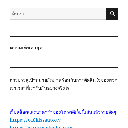
ค้นห
ค้นหา:
ความเห็นล่าสุด
การบรรลุเป้าหมายมักมาพร้อมกับการตัดสินใจของพวก
เราเวลาที่เรารับมันอย่างจริงใจ
เว็บสล็อตและบาคาร่าของโครตดีเว็บนี้เล่นแล้วรวยจัดๆ
https://918kissauto.tv