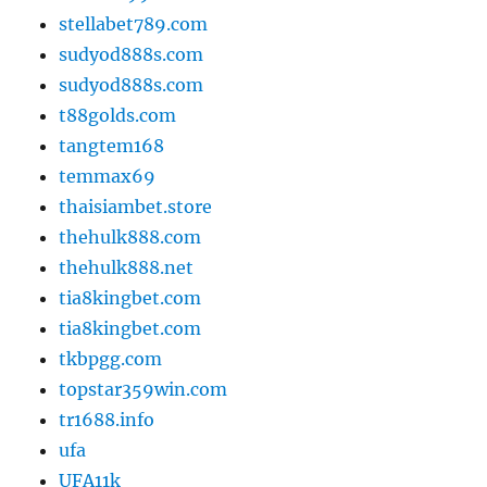
stellabet789.com
sudyod888s.com
sudyod888s.com
t88golds.com
tangtem168
temmax69
thaisiambet.store
thehulk888.com
thehulk888.net
tia8kingbet.com
tia8kingbet.com
tkbpgg.com
topstar359win.com
tr1688.info
ufa
UFA11k