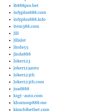
ib888pro.bet
infyplus888.com
infyplus888.info
item388.com
Jili
Jilislot
Jinda55
jinda888
Joker123
joker123auto
Joker123th
Joker123th.com
juad888
k1gt-auto.com
khumsup888.me
kimchibetbet.com