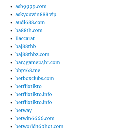
asb9999.com
askyouwin888 vip
audi688.com
ba88th.com
Baccarat
baj88thb
baj88thbz.com
bar4game24hr.com
bbp168.me
betboxclubs.com
betflixtikto
betflixtikto.info
betflixtikto.info
betway
betwin6666.com
betworld369hot.com