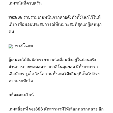
เกมพนันที่ครบครัน
ver888 รวบรวมเกมพนันจากค่ายดังทั่วทั้งโลกไว้ในที่
เดียว เพื่อมอบประสบการณ์ที่เหมาะสมที่สุดแก่ผู้เล่นทุก
คน
คาสิโนสด
ผู้เล่นจะได้สัมผัสบรรยากาศเสมือนนั่งอยู่ในบ่อนจริง
ผ่านการถ่ายทอดสดจากคาสิโนสุดยอด มีทั้งบาคาร่า
เสือมังกร รูเล็ต ไฮโล รวมทั้งเกมโต๊ะอื่นๆที่เต็มไปด้วย
ความระทึกใจ
สล็อตออนไลน์
เกมสล็อตที่ ver888 คัดสรรมามีให้เลือกหลากหลาย อีก