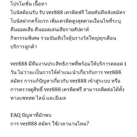
โปรโมชั่น เนื้อหา
โบนัสต้อนรับ รับ ver888 เครดิตฟรี โดยทันทีหลังสมัคร
โบนัสฝากครั้งแรก เพิ่มเครดิตสูงสุดตามเงื่อนไขที่ระบุ
คืนยอดเสีย คืนยอดเล่นเสียรายสัปดาห์
กิจกรรมพิเศษ ร่วมบันเทิงใจลุ้นรางวัลใหญ่ทุกเดือน
บริการลูกค้า
ver888 มีทีมงานประสิทธิภาพที่พร้อมให้บริการตลอด 1
วัน ไม่ว่าจะเป็นการให้คำแนะนำเกี่ยวกับการ ver888
สมัคร การแก้ปัญหาเกี่ยวกับ ver888 เข้าสู่ระบบ หรือ
การตรวจดูสิทธิ์ ver888 เครดิตฟรี สามารถติดต่อได้ทั้ง
ทางแชทสด ไลน์ และอีเมล
FAQ ปัญหาที่มักพบ
การ ver888 สมัคร ใช้เวลานานไหม?