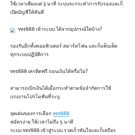
ใช้เวลาเพียงแต่ 3 นาที ระบบจะกระทำการรับรองและก็
เปิดบัญชีให้ทันที
ver888 เข้าระบบ ได้จากอุปกรณ์ใดบ้าง?
รองรับอีกทั้งคอมพิวเตอร์ สมาร์ทโฟน และก็แท็บเล็ต
ทุกระบบปฏิบัติการ
ver888 เครดิตฟรี ถอนเงินได้หรือไม่?
สามารถเบิกเงินได้เมื่อกระทำตามข้อจำกัดการใช้
แรงงานโปรโมชั่นที่ระบุ
จุดเด่นของการเลือก
ver888
สมัครง่าย ใช้เวลาไม่ถึง 5 นาที
ระบบ ver888 เข้าสู่ระบบ รวดเร็วทันใจและก็เสถียร