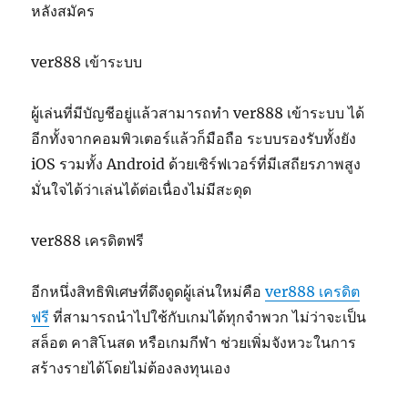
หลังสมัคร
ver888 เข้าระบบ
ผู้เล่นที่มีบัญชีอยู่แล้วสามารถทำ ver888 เข้าระบบ ได้
อีกทั้งจากคอมพิวเตอร์แล้วก็มือถือ ระบบรองรับทั้งยัง
iOS รวมทั้ง Android ด้วยเซิร์ฟเวอร์ที่มีเสถียรภาพสูง
มั่นใจได้ว่าเล่นได้ต่อเนื่องไม่มีสะดุด
ver888 เครดิตฟรี
อีกหนึ่งสิทธิพิเศษที่ดึงดูดผู้เล่นใหม่คือ
ver888 เครดิต
ฟรี
ที่สามารถนำไปใช้กับเกมได้ทุกจำพวก ไม่ว่าจะเป็น
สล็อต คาสิโนสด หรือเกมกีฬา ช่วยเพิ่มจังหวะในการ
สร้างรายได้โดยไม่ต้องลงทุนเอง