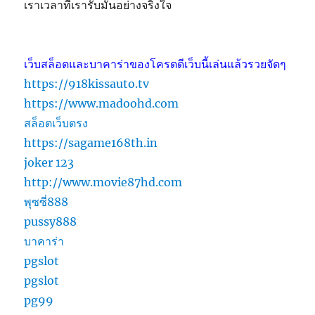
เราเวลาที่เรารับมันอย่างจริงใจ
เว็บสล็อตและบาคาร่าของโครตดีเว็บนี้เล่นแล้วรวยจัดๆ
https://918kissauto.tv
https://www.madoohd.com
สล็อตเว็บตรง
https://sagame168th.in
joker 123
http://www.movie87hd.com
พุซซี่888
pussy888
บาคาร่า
pgslot
pgslot
pg99