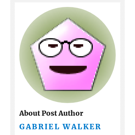
About Post Author
GABRIEL WALKER