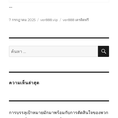
…
เขียน
หมวด
ป้าย
7 กรกฎาคม 2025
ver888.vip
ver888 เครดิตฟรี
เมื่อ
หมู่
กำกับ
ค้นห
ค้นหา:
ความเห็นล่าสุด
การบรรลุเป้าหมายมักมาพร้อมกับการตัดสินใจของพวก