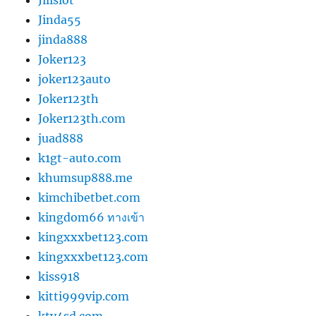
Jinda55
jinda888
Joker123
joker123auto
Joker123th
Joker123th.com
juad888
k1gt-auto.com
khumsup888.me
kimchibetbet.com
kingdom66 ทางเข้า
kingxxxbet123.com
kingxxxbet123.com
kiss918
kitti999vip.com
ktv4sd.com