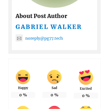
About Post Author
GABRIEL WALKER
noreply@pg77.tech
Happy
Sad
Excited
0
%
0
%
0
%