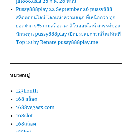
jin888.asia 28 ก.ค. 26 พนัน
Pussy888play 22 September 26 pussy888
สล็อตออนไลน์ โลกแห่งความสนุก ที่เหนือกว่า ทุก
ยอดฝาก 5% เกมสล็อต คาสิโนออนไลน์ สวรรค์ของ
นักลงทุน pussy888play เปิดประสบการณ์ใหม่ทันที
Top 20 by Renate pussy888play.me
หมวดหมู่
123lionth
168 สล็อต
1688vegasx.com
168slot
168สล็อต
188bet