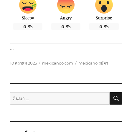
Sleepy
Angry
Surprise
0
%
0
%
0
%
…
เขียน
หมวด
ป้าย
10 ตุลาคม 2025
mexicanoo.com
mexicano สมัคร
เมื่อ
หมู่
กำกับ
ค้นห
ค้นหา: