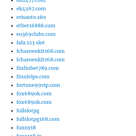
ek4567.com
erisauto.site
etbet16888.com
eu369clubs.com
fafa 123 slot
fcharoenkit168.com
fcharoenkit168.com
finfinbet789.com
finnivips.com
fortune99vip.com
fox689ok.com
fox689ok.com
fullslotpg
fullslotpg168.com
funny18
funny18.in