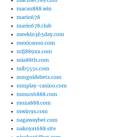
macau888.win
mario678
mario678.club
meekin365day.com
mexicanoo.com
mfj889xx.com
mia88th.com
mib555s.com
mmgoldsbets.com
mmplay-casino.com
mono16888.com
moza888.com
mwin9s.com
nagawaybet.com
nakoya1688.site
niseko168bet.com