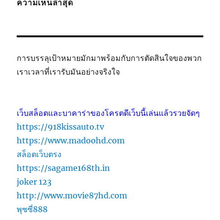
ความเห็นล่าสุด
การบรรลุเป้าหมายมักมาพร้อมกับการตัดสินใจของพวก
เราเวลาที่เรารับมันอย่างจริงใจ
เว็บสล็อตและบาคาร่าของโครตดีเว็บนี้เล่นแล้วรวยจัดๆ
https://918kissauto.tv
https://www.madoohd.com
สล็อตเว็บตรง
https://sagame168th.in
joker 123
http://www.movie87hd.com
พุซซี่888