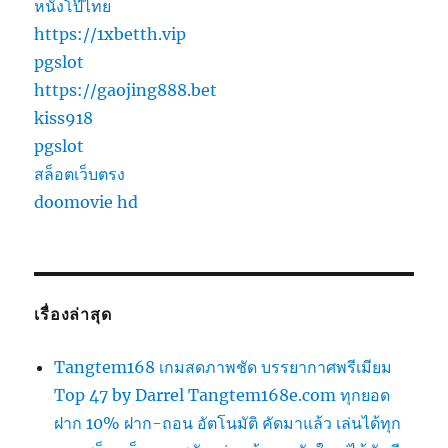
หนังโป๊ไทย
https://1xbetth.vip
pgslot
https://gaojing888.bet
kiss918
pgslot
สล็อตเว็บตรง
doomovie hd
เรื่องล่าสุด
Tangtem168 เกมสดภาพชัด บรรยากาศพรีเมียม
Top 47 by Darrel Tangtem168e.com ทุกยอด
ฝาก 10% ฝาก-ถอน อัตโนมัติ คัดมาแล้ว เล่นได้ทุก