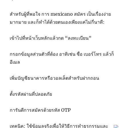
สำหรับผู้ที่พอใจ การ mexicano สมัคร เป็นเรื่องง่าย
มากมาย และก็ทำได้ด้วยตนเองเพียงแค่ไม่กี่นาที:
เข้าไปที่หน้าเว็บหลักแล้วกด “ลงทะเบียน”
กรอกข้อมูลส่วนตัวที่ต้อง อาทิเช่น ชื่อ เบอร์โทร แล้วก็
อีเมล
เพิ่มบัญชีธนาคารหรือวอลเล็ตสำหรับฝากถอน
ตั้งรหัสผ่านที่ปลอดภัย
การันตีการสมัครด้วยรหัส OTP
เทคนิค: ใช้ข้อมูลจริงเพื่อให้วิธีการทำธุรกรรมและ