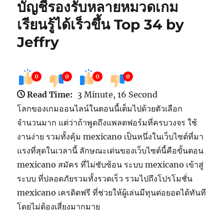
บัญชีรองรับหลายหมวดเกม
เรียนรู้ได้เร็วขึ้น Top 34 by
Jeffry
0
0
0
0
Read Time:
3 Minute, 16 Second
โลกของเกมออนไลน์ในตอนนี้เต็มไปด้วยตัวเลือก
จำนวนมาก แต่ว่าถ้าพูดถึงแพลตฟอร์มที่ครบวงจร ใช้
งานง่าย รวมทั้งคุ้ม mexicano เป็นหนึ่งในเว็บไซต์ที่มา
แรงที่สุดในเวลานี้ ลักษณะเด่นของเว็บไซต์นี้คือขั้นตอน
mexicano สมัคร ที่ไม่ซับซ้อน ระบบ mexicano เข้าสู่
ระบบ ที่ปลอดภัยรวมทั้งรวดเร็ว รวมไปถึงโปรโมชั่น
mexicano เครดิตฟรี ที่ช่วยให้ผู้เล่นมีทุนต่อยอดได้ทันที
โดยไม่ต้องเสี่ยงมากมาย