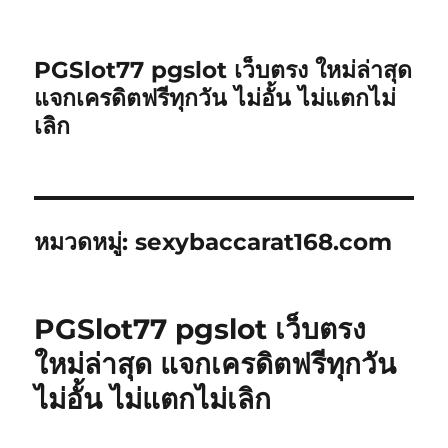
PGSlot77 pgslot เว็บตรง ใหม่ล่าสุด
แจกเครดิตฟรีทุกวัน ไม่อั้น ไม่แตกไม่
เลิก
หมวดหมู่:
sexybaccarat168.com
PGSlot77 pgslot เว็บตรง
ใหม่ล่าสุด แจกเครดิตฟรีทุกวัน
ไม่อั้น ไม่แตกไม่เลิก