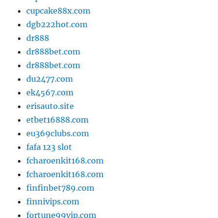
cupcake88x.com
dgb222hot.com
dr888
dr888bet.com
dr888bet.com
du2477.com
ek4567.com
erisauto.site
etbet16888.com
eu369clubs.com
fafa 123 slot
fcharoenkit168.com
fcharoenkit168.com
finfinbet789.com
finnivips.com
fortune99vip.com