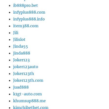
ib888pro.bet
infyplus888.com
infyplus888.info
item388.com
Jili
Jilislot
Jinda55
jinda888
Joker123
joker123auto
Joker123th
Joker123th.com
juad888
k1gt-auto.com
khumsup888.me
kimchibetbet.com