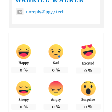
GABRIEL WALKER
noreply@pg77.tech
Happy
Sad
Excited
0
%
0
%
0
%
Sleepy
Angry
Surprise
0
%
0
%
0
%