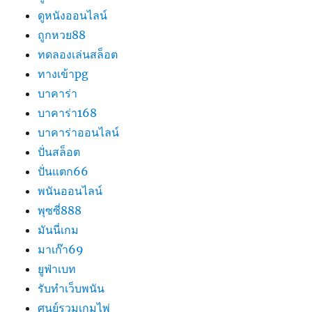
ดูหนังออนไลน์
ถูกหวย88
ทดลองเล่นสล็อต
ทางเข้าpg
บาคาร่า
บาคาร่า168
บาคาร่าออนไลน์
ปั่นสล็อต
ปั่นแตก66
พนันออนไลน์
พุซซี่888
มันนี่เกม
มาเก๊า69
ยูฟ่าเบท
รับทำเว็บพนัน
ศูนย์รวมเกมไพ่