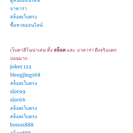
ดูหนังออนไลน์
บาคาร่า
สล็อตเว็บตรง
ซื้อหวยออนไลน์
เว็บคาสิโนน่าเล่น ทั้ง
สล็อต
และ
บาคาร่า
ตึงจริงแตก
บ่อยมาก
joker 123
Hengjing168
สล็อตเว็บตรง
slot99
slot66
สล็อตเว็บตรง
สล็อตเว็บตรง
bonus888