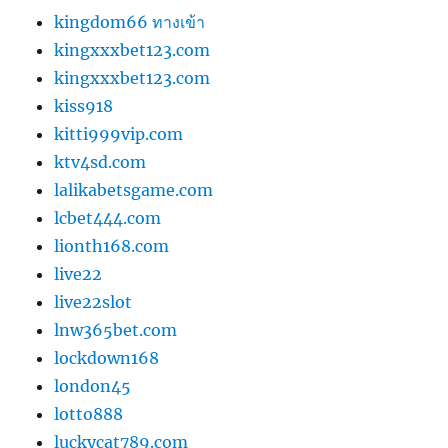
kingdom66 ทางเข้า
kingxxxbet123.com
kingxxxbet123.com
kiss918
kitti999vip.com
ktv4sd.com
lalikabetsgame.com
lcbet444.com
lionth168.com
live22
live22slot
lnw365bet.com
lockdown168
london45
lotto888
luckycat789.com