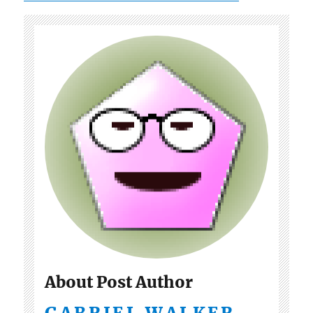
About Post Author