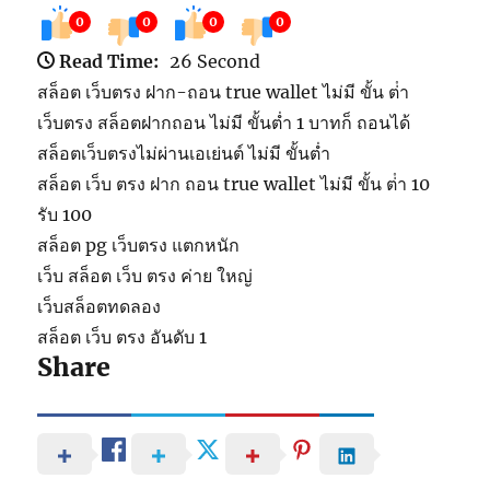
0
0
0
0
Read Time:
26 Second
สล็อต เว็บตรง ฝาก-ถอน true wallet ไม่มี ขั้น ต่ํา
เว็บตรง สล็อตฝากถอน ไม่มี ขั้นต่ำ 1 บาทก็ ถอนได้
สล็อตเว็บตรงไม่ผ่านเอเย่นต์ ไม่มี ขั้นต่ำ
สล็อต เว็บ ตรง ฝาก ถอน true wallet ไม่มี ขั้น ต่ํา 10
รับ 100
สล็อต pg เว็บตรง แตกหนัก
เว็บ สล็อต เว็บ ตรง ค่าย ใหญ่
เว็บสล็อตทดลอง
สล็อต เว็บ ตรง อันดับ 1
Share