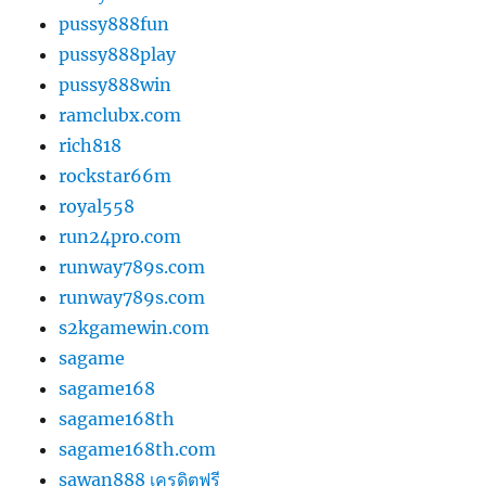
pussy888fun
pussy888play
pussy888win
ramclubx.com
rich818
rockstar66m
royal558
run24pro.com
runway789s.com
runway789s.com
s2kgamewin.com
sagame
sagame168
sagame168th
sagame168th.com
sawan888 เครดิตฟรี