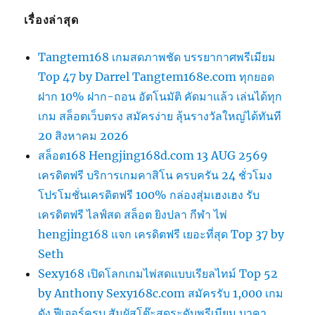
เรื่องล่าสุด
Tangtem168 เกมสดภาพชัด บรรยากาศพรีเมียม
Top 47 by Darrel Tangtem168e.com ทุกยอด
ฝาก 10% ฝาก-ถอน อัตโนมัติ คัดมาแล้ว เล่นได้ทุก
เกม สล็อตเว็บตรง สมัครง่าย ลุ้นรางวัลใหญ่ได้ทันที
20 สิงหาคม 2026
สล็อต168 Hengjing168d.com 13 AUG 2569
เครดิตฟรี บริการเกมคาสิโน ครบครัน 24 ชั่วโมง
โปรโมชั่นเครดิตฟรี 100% กล่องสุ่มเฮงเฮง รับ
เครดิตฟรี ไลฟ์สด สล็อต ยิงปลา กีฬา ไพ่
hengjing168 แจก เครดิตฟรี เยอะที่สุด Top 37 by
Seth
Sexy168 เปิดโลกเกมไพ่สดแบบเรียลไทม์ Top 52
by Anthony Sexy168c.com สมัครรับ 1,000 เกม
ดัง ฟีเจอร์ครบ สัมผัสโต๊ะสดระดับพรีเมียม บาคา