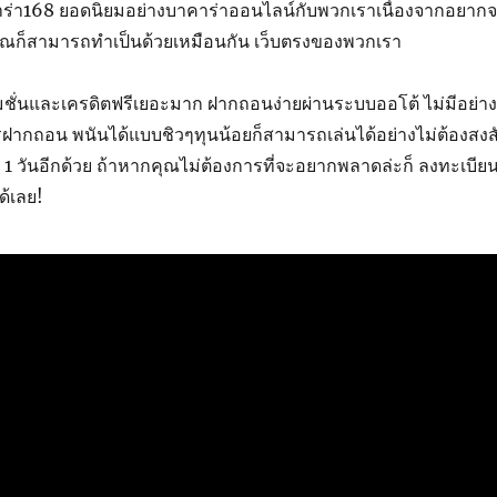
าร่า168 ยอดนิยมอย่างบาคาร่าออนไลน์กับพวกเราเนื่องจากอยาก
งคุณก็สามารถทำเป็นด้วยเหมือนกัน เว็บตรงของพวกเรา
ั่นและเครดิตฟรีเยอะมาก ฝากถอนง่ายผ่านระบบออโต้ ไม่มีอย่าง
ฝากถอน พนันได้แบบชิวๆทุนน้อยก็สามารถเล่นได้อย่างไม่ต้องสงส
 1 วันอีกด้วย ถ้าหากคุณไม่ต้องการที่จะอยากพลาดล่ะก็ ลงทะเบีย
ด้เลย!