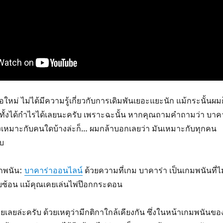
ือใหม่ ไม่ได้มีความรู้เกี่ยวกับการเดิมพันเยอะแยะนัก แม้กระนั้นผมก
ทั้งได้กำไรได้เลยนะครับ เพราะฉะนั้น หากคุณถามคำถามว่า บาค
รงเหมาะกับคนใดบ้างล่ะก็… ผมกล้าบอกเลยว่า มันเหมาะกับทุกคน
บ
ากพนัน:
บาคาร่าออนไลน์
ด้วยความที่เกม บาคาร่า เป็นเกมพนันที่ไม
ับซ้อน แม้คุณเคยเล่นไพ่ป๊อกกระดอน
ายเลยล่ะครับ ด้วยเหตุว่ามีกติกาใกล้เคียงกัน ซึ่งในหน้าเกมพนันขอ