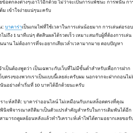
ยข้อตกลงต่างๆเอาไว้อีกด้วย ไม่ว่าจะเป็นการแพ้ชนะ การพนัน กา
แต้ม เข้าใจง่ายแน่ๆนะครับ
าน:
บาคาร่า
เป็นเกมไพ่ที่ใช้เวลาในการเล่นน้อยมาก การเล่นต่อรอบ
ไม่ถึง 1 นาทีแน่ๆ ตัดสินผลได้รวดเร็ว เหมาะสมกับผู้ที่ต้องการเล่น
ล่นนาน ไม่ต้องการที่จะอยากเสียเวล่ำเวลามากมาย ตอบปัญหา
ำเป็นต้องพูดว่า เป็นเฉพาะกับเว็บที่ไม่มีขั้นต่ำสำหรับเพื่อการฝาก
่งเว็บตรงของพวกเราเป็นแบบนี้เลยล่ะครับผม นอกจากจะฝากถอนไม่ม
นันอย่างต่ำเริ่มที่ 10 บาทได้อีกด้วยนะครับ
เคราะห์สถิติ: บาคาร่าออนไลน์ ไม่เหมือนกับเกมสล็อตตรงที่คุณ
ินิจพิจารณาสถิติมาเป็นตัวแปรสำคัญสำหรับในการเดิมพันได้อีก
ุณสามารถดูผลย้อนหลังแล้วทำวิเคราะห์เค้าไพ่ได้ตามอยากเลยขอรั