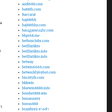
audi688.com
ba88th.com
Baccarat
baj88thb
ใน
baj88thbz.com
bar4game24hr.com
bbp168.me
betboxclubs.com
betflixtikto
ม
betflixtikto.info
betflixtikto.info
betway
betwin6666.com
betworld369hot.com
bio285th.com
bkkwin
bluewin8888.info
bombet888.win
bonanza99
bonus888
่า
brazil999 ทางเข้า