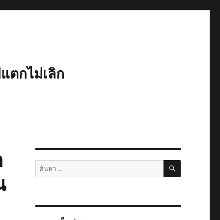
่แตกไม่เลิก
ก
ค้นหา
ค้นหา:
น