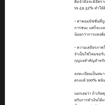
ฝั่งเจ้ามือจะมีอัต
vs 49.32% ทำให้ฝั่
• ค่าคอมมิชชั่นที่
การชนะ แต่ก็จะแลก
น้อยกว่าการแทงฝั่งผ
• ความเสถียรภาพใ
จำเป็นใช่ไหมขอรับ
กุญแจสำคัญสำหรั
ลงทะเบียนเป็นสมาชิ
ตรงแท้ 100% พนันง
บอกเลยว่า ถ้าเกิด
ยกับการทำเงินได้แ