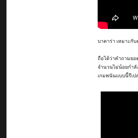
บาคาร่า เหมาะกับ
ถือได้ว่าคำถามยอด
จำนวนไม่น้อยกำลั
เกมพนันแบบนี้รึเปล