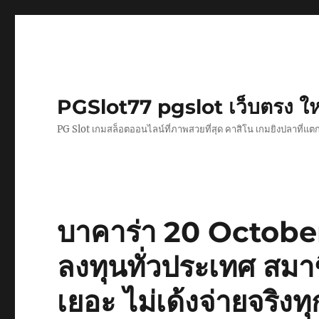
PGSlot77 pgslot เว็บตรง ใหม่ล
PG Slot เกมสล็อตออนไลน์ที่ภาพสวยที่สุด คาสิโน เกมยิงปลาที่แตก
บาคาร่า 20 Octobe
ลงทุนทั่วประเทศ สมา
เยอะ ไม่เด้งจ่ายจริง