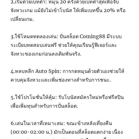
2.เริ่มด้วยเบทต่ำ: หมุน 20 ครั้งด้วยเบทต่ำสุดเพื่อจับ
จังหวะเกม แม้ยังไม่เข้าโบนัส ให้เพิ่มเบทขึ้น 20% หรือ
เปลี่ยนเกม.
3.ใช้โหมดทดลองเล่น: ปั่นสล็อต Coming88 มีระบบ
ระเบียบทดสอบเล่นฟรี ช่วยให้คุณเรียนรู้ฟีเจอร์และ
จังหวะของเกมก่อนลงเดิมพันจริง.
4.หลบหลีก Auto Spin: การกดหมุนด้วยตัวเองช่วยให้
ควบคุมจังหวะและเพิ่มช่องทางสำหรับการชนะ.
5.ใช้โปรโมชั่นให้คุ้ม: รับโบนัสสมัครใหม่หรือฟรีสปิน
เพื่อเพิ่มทุนสำหรับการปั่นสล็อต.
6.เล่นในเวลาที่เหมาะสม: ขณะข้างหลังเที่ยงคืน
(00:00-02:00 น.) มักเป็นตอนที่สล็อตแตกง่าย เนื่อง