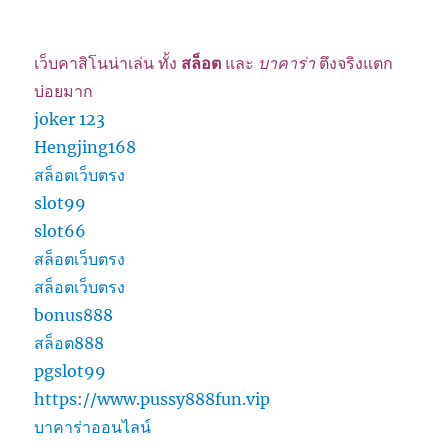
เว็บคาสิโนน่าเล่น ทั้ง
สล็อต
และ
บาคาร่า
ตึงจริงแตก
บ่อยมาก
joker 123
Hengjing168
สล็อตเว็บตรง
slot99
slot66
สล็อตเว็บตรง
สล็อตเว็บตรง
bonus888
สล็อต888
pgslot99
https://www.pussy888fun.vip
บาคาร่าออนไลน์