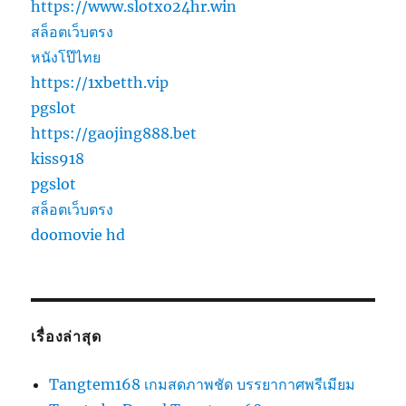
https://www.slotxo24hr.win
สล็อตเว็บตรง
หนังโป๊ไทย
https://1xbetth.vip
pgslot
https://gaojing888.bet
kiss918
pgslot
สล็อตเว็บตรง
doomovie hd
เรื่องล่าสุด
Tangtem168 เกมสดภาพชัด บรรยากาศพรีเมียม