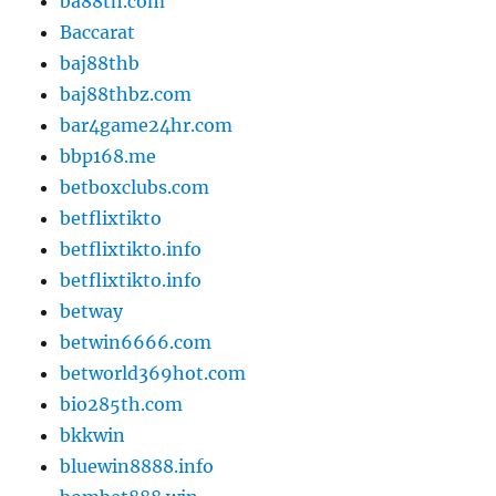
ba88th.com
Baccarat
baj88thb
baj88thbz.com
bar4game24hr.com
bbp168.me
betboxclubs.com
betflixtikto
betflixtikto.info
betflixtikto.info
betway
betwin6666.com
betworld369hot.com
bio285th.com
bkkwin
bluewin8888.info