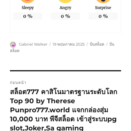
Sleepy
Angry
Surprise
0
%
0
%
0
%
ผู้
เขียน
หมวด
ป้าย
Gabriel Walker
19 พฤษภาคม 2025
ปั่นสล็อต
ปั่น
เขียน
เมื่อ
หมู่
กำกับ
สล็อต
แนะแนว
ก่อนหน้า
เรื่อง
สล็อต777 คาสิโนมาตรฐานระดับโลก
เรื่อง
ก่อน
Top 90 by Therese
หน้า:
Punpro777.world แจกกล่องสุ่ม
10,000 บาท พีจีสล็อต เข้าสู่ระบบpg
slot,Joker,Sa gaming