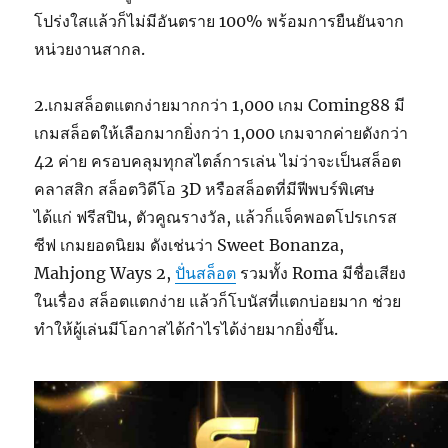
โปร่งใสแล้วก็ไม่มีอันตราย 100% พร้อมการยืนยันจาก
หน่วยงานสากล.
2.เกมสล็อตแตกง่ายมากกว่า 1,000 เกม Coming88 มี
เกมสล็อตให้เลือกมากยิ่งกว่า 1,000 เกมจากค่ายดังกว่า
42 ค่าย ครอบคลุมทุกสไตล์การเล่น ไม่ว่าจะเป็นสล็อต
คลาสสิก สล็อตวิดีโอ 3D หรือสล็อตที่มีฟีพบร์พิเศษ
ได้แก่ ฟรีสปิน, ตัวคูณรางวัล, แล้วก็แจ็คพอตโปรเกรส
ซีฟ เกมยอดนิยม ดังเช่นว่า Sweet Bonanza,
Mahjong Ways 2,
ปั่นสล็อต
รวมทั้ง Roma มีชื่อเสียง
ในเรื่อง สล็อตแตกง่าย แล้วก็โบนัสที่แตกบ่อยมาก ช่วย
ทำให้ผู้เล่นมีโอกาสได้กำไรได้ง่ายมากยิ่งขึ้น.