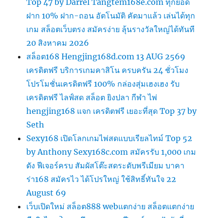
Top 47 by Darrel Tangtem168e.com ทุกยอด
ฝาก 10% ฝาก-ถอน อัตโนมัติ คัดมาแล้ว เล่นได้ทุก
เกม สล็อตเว็บตรง สมัครง่าย ลุ้นรางวัลใหญ่ได้ทันที
20 สิงหาคม 2026
สล็อต168 Hengjing168d.com 13 AUG 2569
เครดิตฟรี บริการเกมคาสิโน ครบครัน 24 ชั่วโมง
โปรโมชั่นเครดิตฟรี 100% กล่องสุ่มเฮงเฮง รับ
เครดิตฟรี ไลฟ์สด สล็อต ยิงปลา กีฬา ไพ่
hengjing168 แจก เครดิตฟรี เยอะที่สุด Top 37 by
Seth
Sexy168 เปิดโลกเกมไพ่สดแบบเรียลไทม์ Top 52
by Anthony Sexy168c.com สมัครรับ 1,000 เกม
ดัง ฟีเจอร์ครบ สัมผัสโต๊ะสดระดับพรีเมียม บาคา
ร่า168 สมัครไว ได้โปรใหญ่ ใช้สิทธิ์ทันใจ 22
August 69
เว็บเปิดใหม่ สล็อต888 webแตกง่าย สล็อตแตกง่าย