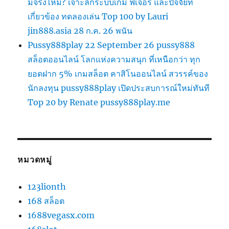
มีจริงไหม? เจาะลึกระบบเกม ฟีเจอร์ และปัจจัยที่
เกี่ยวข้อง ทดลองเล่น Top 100 by Lauri
jin888.asia 28 ก.ค. 26 พนัน
Pussy888play 22 September 26 pussy888
สล็อตออนไลน์ โลกแห่งความสนุก ที่เหนือกว่า ทุก
ยอดฝาก 5% เกมสล็อต คาสิโนออนไลน์ สวรรค์ของ
นักลงทุน pussy888play เปิดประสบการณ์ใหม่ทันที
Top 20 by Renate pussy888play.me
หมวดหมู่
123lionth
168 สล็อต
1688vegasx.com