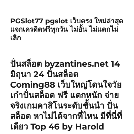
PGSlot77 pgslot เว็บตรง ใหม่ล่าสุด
แจกเครดิตฟรีทุกวัน ไม่อั้น ไม่แตกไม่
เลิก
ปั่นสล็อต byzantines.net 14
มิถุนา 24 ปั่นสล็อต
Coming88 เว็บใหญ่โดนใจวัย
เก๋าปั่นสล็อต ฟรี แตกหนัก จ่าย
จริงเกมคาสิโนระดับชั้นนำ ปั่น
สล็อต หาไม่ได้จากที่ไหน มีที่นี่ที่
เดียว Top 46 by Harold