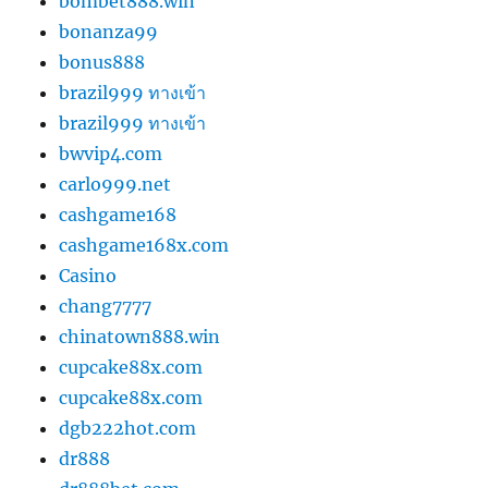
bombet888.win
bonanza99
bonus888
brazil999 ทางเข้า
brazil999 ทางเข้า
bwvip4.com
carlo999.net
cashgame168
cashgame168x.com
Casino
chang7777
chinatown888.win
cupcake88x.com
cupcake88x.com
dgb222hot.com
dr888