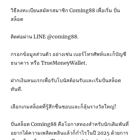
วิธีลงทะเบียนสมัครสมาชิก Coming88 เพื่อเริ่ม ปั่น
สล็อต
ติดต่อผ่าน LINE @coming88.
กรอกข้อมูลส่วนตัว อย่างเช่น เบอร์โทรศัพท์และก็บัญชี
ธนาคาร หรือ TrueMoneyWallet.
ฝากเงินหนแรกเพื่อรับโบนัสต้อนรับและเริ่มปั่นสล็อต
ทันที.
เลือกเกมสล็อตที่รู้สึกชื่นชอบและก็ลุ้นรางวัลใหญ่!
ปั่นสล็อต Coming88 คือโอกาสทองสำหรับนักเดิมพันที่
อยากได้ความเพลิดเพลินแล้วก็กำไรในปี 2025 ด้วยการ