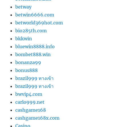
betway
betwin6666.com
betworld369hot.com
bio285th.com
bkkwin
bluewin8888.info
bombet888.win
bonanza99
bonus888
brazil999 ทางเข้า
brazil999 ทางเข้า
bwvip4.com
carlo999.net
cashgame168
cashgame168x.com
Casino