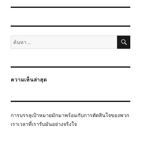
ค้นห
ค้นหา:
ความเห็นล่าสุด
การบรรลุเป้าหมายมักมาพร้อมกับการตัดสินใจของพวก
เราเวลาที่เรารับมันอย่างจริงใจ