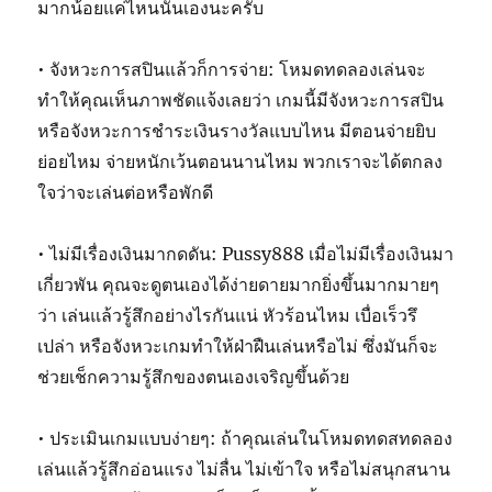
มากน้อยแค่ไหนนั่นเองนะครับ
• จังหวะการสปินแล้วก็การจ่าย: โหมดทดลองเล่นจะ
ทำให้คุณเห็นภาพชัดแจ้งเลยว่า เกมนี้มีจังหวะการสปิน
หรือจังหวะการชำระเงินรางวัลแบบไหน มีตอนจ่ายยิบ
ย่อยไหม จ่ายหนักเว้นตอนนานไหม พวกเราจะได้ตกลง
ใจว่าจะเล่นต่อหรือพักดี
• ไม่มีเรื่องเงินมากดดัน: Pussy888 เมื่อไม่มีเรื่องเงินมา
เกี่ยวพัน คุณจะดูตนเองได้ง่ายดายมากยิ่งขึ้นมากมายๆ
ว่า เล่นแล้วรู้สึกอย่างไรกันแน่ หัวร้อนไหม เบื่อเร็วรึ
เปล่า หรือจังหวะเกมทำให้ฝ่าฝืนเล่นหรือไม่ ซึ่งมันก็จะ
ช่วยเช็กความรู้สึกของตนเองเจริญขึ้นด้วย
• ประเมินเกมแบบง่ายๆ: ถ้าคุณเล่นในโหมดทดสทดลอง
เล่นแล้วรู้สึกอ่อนแรง ไม่ลื่น ไม่เข้าใจ หรือไม่สนุกสนาน