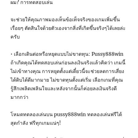
ผม? การทดสอบเล่น
จะช่วยให้คุณภาพมองเห็นข้อเท็จจริงของเกมเพิ่มขึ้น
เรื่อยๆ ตัดสินใจด้วยตัวเองจากสิ่งที่เกิดขึ้นจริงๆได้เลยล่ะ
ครับ
• เลือกเดินต่อหรือหยุดแบบไม่ขาดทุน: Pussy888win
ถ้าเกิดคุณได้ทดสอบเล่นก่อนลงเงินจริงแล้วคิดว่า เกมนี้
ไม่เข้าทางคุณ การหยุดตั้งแต่เดี๋ยวนี้จะช่วยลดการเสี่ยง
ได้ดิบได้ดีมากมาย ไม่ขาดทุนตั้งแต่เริ่ม เลือกเกมที่คุณ
รู้สึกเพลิดเพลินใจและหลังจากนั้นก็ค่อยลงเงินจริงดี
มากกว่า
โหมดทดลองเล่นบน pussy888win ทดลองเล่นฟรีได้
สุดกำลัง ฟรีทุกเกมแน่ๆ!