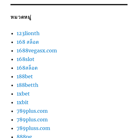
หมวดหมู่
123lionth
168 สล็อต
1688vegasx.com
168slot
168สล็อต
188bet
188betth
1xbet
1xbit
789plus.com
789plus.com
789pluss.com
888pg