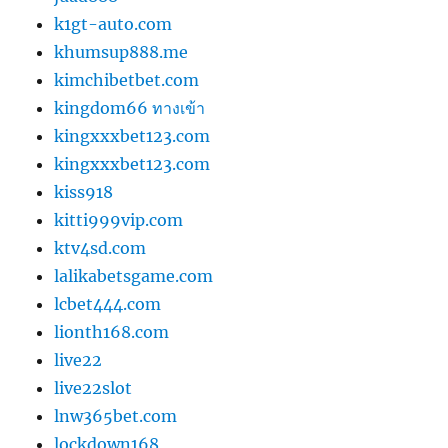
k1gt-auto.com
khumsup888.me
kimchibetbet.com
kingdom66 ทางเข้า
kingxxxbet123.com
kingxxxbet123.com
kiss918
kitti999vip.com
ktv4sd.com
lalikabetsgame.com
lcbet444.com
lionth168.com
live22
live22slot
lnw365bet.com
lockdown168