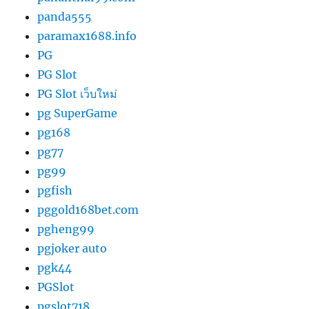
panda555
paramax1688.info
PG
PG Slot
PG Slot เว็บใหม่
pg SuperGame
pg168
pg77
pg99
pgfish
pggold168bet.com
pgheng99
pgjoker auto
pgk44
PGSlot
pgslot718