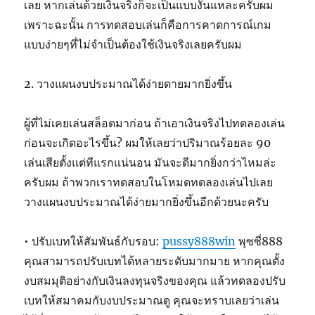
เลย หากเล่นด้วยเงินจริงก็จะเป็นแบบงั้นแหละครับผม
เพราะฉะนั้น การทดสอบเล่นก็คือการคาดการณ์เกม
แบบง่ายๆที่ไม่จำเป็นต้องใช้เงินจริงเลยครับผม
2. วางแผนงบประมาณได้ง่ายดายมากยิ่งขึ้น
ผู้ที่ไม่เคยเล่นสล็อตมาก่อน ถ้าเอาเงินจริงไปทดลองเล่น
ก่อนจะเกิดอะไรขึ้น? ผมให้เลยว่าปริมาณร้อยละ 90
เล่นเสียตั้งแต่ทีแรกแน่นอน มันจะดีมากยิ่งกว่าไหมล่ะ
ครับผม ถ้าพวกเราทดสอบในโหมดทดลองเล่นไปเลย
วางแผนงบประมาณได้ง่ายมากยิ่งขึ้นอีกด้วยนะครับ
• ปรับเบทให้สัมพันธ์กับรอบ:
pussy888win
พุซซี่888
คุณสามารถปรับเบทได้หลายระดับมากมาย หากคุณตั้ง
งบสมมุติอย่างกับเงินลงทุนจริงของคุณ แล้วทดลองปรับ
เบทให้สมาคมกับงบประมาณดู คุณจะทราบเลยว่าเล่น