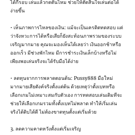
ได้กี่รอบ เล่นแล้วกดดันไหม ช่วยให้ตัดสินใจเล่นต่อได้
ง่ายขึ้น
• เห็นภาพการไหลของเงิน: แม้จะเป็นเครดิตทดสอบ แต่
ว่าจังหวะการได้หรือเสียก็ยังสะท้อนภาพรวมของระบบ
เจริญมากมาย คุณจะมองเห็นได้เลยว่า เงินออกช้าหรือ
ออกเร็ว มีช่วงพักไหม มีการชำระเงินเล็กบ้างหรือไม่
เพียงพอเล่นจริงจะได้รับมือได้ง่าย
• ลดทุนจากการพลาดตอนต้น: Pussy888 มือใหม่
มากมายเสียตังค์จริงตั้งแต่ต้น ด้วยเหตุว่าตั้งเบทหรือ
เลือกเกมไม่เหมาะสมกับตัวเอง การทดสอบเล่นเดิมทีจะ
ช่วยให้เลือกเกมรวมทั้งตั้งเบทไม่พลาด ทำให้เริ่มเล่น
จริงได้ดิบได้ดี ไม่ต้องขาดทุนตั้งแต่เริ่มด้วย
3. ลดความคาดหวังตั้งแต่เริ่มเจริญ