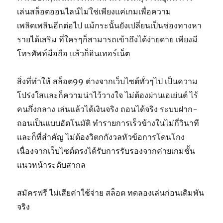
เล่นสล็อตออนไลน์ไม่ใช่เพียงแค่เกมเพื่อความ
เพลิดเพลินอีกต่อไป แม้กระนั้นยังเปลี่ยนเป็นช่องทางหา
รายได้เสริม ที่ใครๆก็สามารถเข้าถึงได้ง่ายดาย เพียงมี
โทรศัพท์มือถือ แล้วก็อินเทอร์เน็ต
สิ่งที่ทำให้ สล็อต99 ต่างจากเว็บไซต์ทั่วๆไป เป็นความ
โปร่งใสและก็ความน่าไว้วางใจ ไม่ต้องผ่านเอเย่นต์ ไร้
คนกึ่งกลาง เล่นแล้วได้เงินจริง ถอนได้จริง ระบบฝาก-
ถอนเป็นแบบอัตโนมัติ ทำรายการเร็วข้างในไม่กี่วินาที
และก็ที่สำคัญ ไม่ต้องวิตกกังวลหัวข้อการโดนโกง
เนื่องจากเว็บไซต์ตรงได้รับการรับรองจากค่ายเกมชั้น
แนวหน้าระดับสากล
สมัครฟรี ไม่เสียค่าใช้จ่าย สล็อต ทดลองเล่นก่อนเดิมพัน
จริง