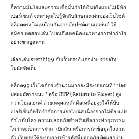
ก็ความมั่นใจและความเชื่อมั่นว่าได้เงินจริงแบบไม่มีหัก
เปอร์เซ็นต์ จะพาคุณไปรู้จักกับลักษณะเด่นของเว็บไซต์
สล็อตตรง ไม่เหมือนกันจากเว็บไซต์ผ่านเอเย่นต์ วิธี
สมัคร ทดสอบเล่น ไปจนถึงเทคนิคแนวทางการทำกำไร
อย่างชาญฉลาด
เลือกเล่น sretthi99 กับเว็บตรง? แตกง่าย จ่ายจริง
โบนัสจัดเต็ม
สล็อต99 เว็บไซต์ตรงจำนวนมากจะมีระบบเกมที่ “ปลด
ปล่อยอัตราชนะ” หรือ RTP (Return to Player) สูง
กว่าเว็บเอเย่นต์ ด้วยเหตุผลหลักคือเหนื่อยจูงใจให้บีบ
เปอร์เซ็นต์หรือจำกัดการแจกโบนัส เนื่องจากไม่ต้องแบ่ง
กำไรกับใคร ความปลอดภัยสำหรับเพื่อการทำธุรกรรม
ไม่ว่าจะเป็นการฝาก-เบิกเงิน หรือการนำข้อมูลใส่ส่วน
ตัว เว็บตรงใช้ระบบการเข้ารหัสที่ปลอดภัย ผิดแฮกง่าย