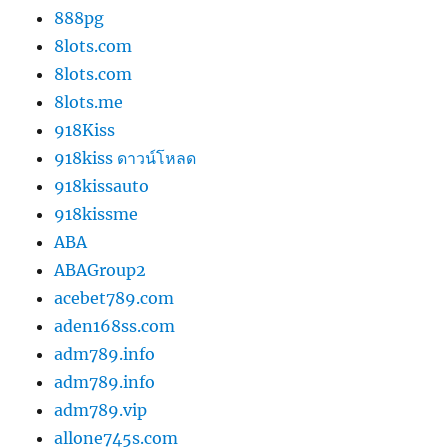
888pg
8lots.com
8lots.com
8lots.me
918Kiss
918kiss ดาวน์โหลด
918kissauto
918kissme
ABA
ABAGroup2
acebet789.com
aden168ss.com
adm789.info
adm789.info
adm789.vip
allone745s.com