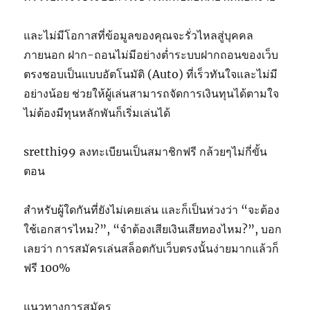
และไม่มีโอกาสที่ข้อมูลของคุณจะรั่วไหลสู่บุคคล
ภายนอก ฝาก-ถอนไม่มีอย่างต่ำระบบฝากถอนของเว็บ
ตรงชอบเป็นแบบอัตโนมัติ (Auto) ที่เร็วทันใจและไม่มี
อย่างน้อย ช่วยให้ผู้เล่นสามารถจัดการเงินทุนได้ตามใจ
ไม่ต้องมีทุนหลักพันก็เริ่มเล่นได้
sretthi99 ลงทะเบียนเป็นสมาชิกฟรี กล้วยๆไม่กี่ขั้น
ตอน
สำหรับผู้ใดกันที่ยังไม่เคยเล่น และก็เป็นห่วงว่า “จะต้อง
ใช้เอกสารไหม?”, “จำต้องเสียเงินเสียทองไหม?”, บอก
เลยว่า การสมัครเล่นสล็อตกับเว็บตรงนั้นง่ายมากแล้วก็
ฟรี 100%
แนวทางการสมัคร