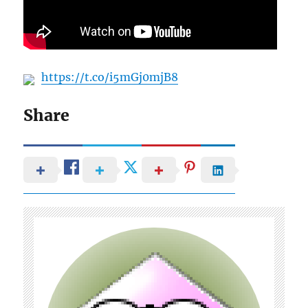
https://t.co/i5mGj0mjB8
Share