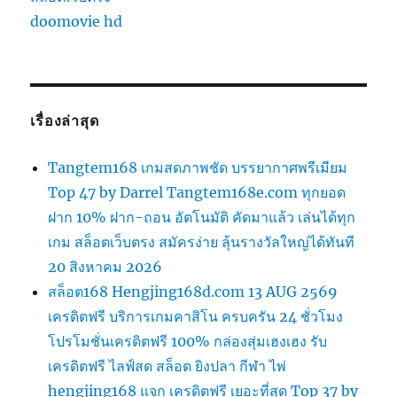
doomovie hd
เรื่องล่าสุด
Tangtem168 เกมสดภาพชัด บรรยากาศพรีเมียม
Top 47 by Darrel Tangtem168e.com ทุกยอด
ฝาก 10% ฝาก-ถอน อัตโนมัติ คัดมาแล้ว เล่นได้ทุก
เกม สล็อตเว็บตรง สมัครง่าย ลุ้นรางวัลใหญ่ได้ทันที
20 สิงหาคม 2026
สล็อต168 Hengjing168d.com 13 AUG 2569
เครดิตฟรี บริการเกมคาสิโน ครบครัน 24 ชั่วโมง
โปรโมชั่นเครดิตฟรี 100% กล่องสุ่มเฮงเฮง รับ
เครดิตฟรี ไลฟ์สด สล็อต ยิงปลา กีฬา ไพ่
hengjing168 แจก เครดิตฟรี เยอะที่สุด Top 37 by