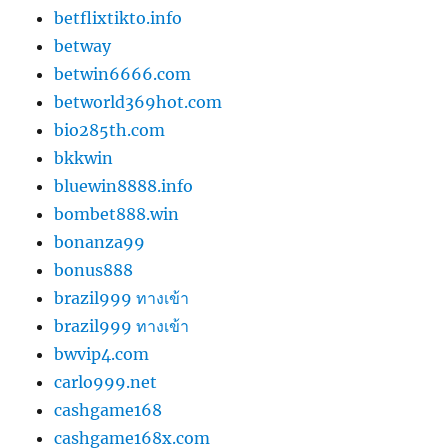
betflixtikto.info
betway
betwin6666.com
betworld369hot.com
bio285th.com
bkkwin
bluewin8888.info
bombet888.win
bonanza99
bonus888
brazil999 ทางเข้า
brazil999 ทางเข้า
bwvip4.com
carlo999.net
cashgame168
cashgame168x.com