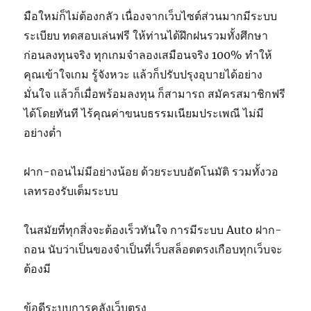
มือใหม่ก็ไม่ต้องกลัว เนื่องจากเว็บไซต์ส่วนมากมีระบบ
ระเบียบ ทดสอบเล่นฟรี ให้ท่านได้ฝึกฝนรวมทั้งศึกษา
ก่อนลงทุนจริง ทุกเกมจำลองเสมือนจริง 100% ทำให้
คุณเข้าใจเกม รู้จังหวะ แล้วก็ปรับปรุงอุบายได้อย่าง
มั่นใจ แล้วก็เมื่อพร้อมลงทุน ก็สามารถ สมัครสมาชิกฟรี
ได้โดยทันที ไร้คุณค่าขนบธรรมเนียมประเพณี ไม่มี
อย่างต่ำ
ฝาก-ถอนไม่มีอย่างน้อย ด้วยระบบอัตโนมัติ รวมทั้งวอ
เลทรองรับเต็มระบบ
ในสมัยที่ทุกสิ่งจะต้องเร็วทันใจ การมีระบบ Auto ฝาก-
ถอน นับว่าเป็นของจำเป็นที่เว็บสล็อตตรงเกือบทุกเว็บจะ
ต้องมี
ข้อดีระบบการคลังเว็บตรง