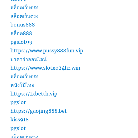
สล็อตเว็บตรง
สล็อตเว็บตรง
bonus888
สล็อต888
pgslot99
https://www.pussy888fun.vip
บาคาร่าออนไลน์
https://www.slotxo24hr.win
สล็อตเว็บตรง
หนังโป๊ไทย
https://1xbetth.vip
pgslot
https://gaojing888.bet
kiss918
pgslot
สล็อตเว็บตรง