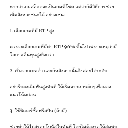
หากว่าเกมสล็อตจะเป็นเกมที่โชค แต่ว่าก็มีวิธีการช่วย
เพิ่มจังหวะชนะได้ อย่างเช่น:
1. เลือกเกมที่มี RTP สูง
ควรจะเลือกเกมที่มีค่า RTP 96% ขึ้นไป เพราะเหตุว่ามี
โอกาสคืนทุนสูงยิ่งกว่า
2. เริ่มจากเบทต่ำ และก็หลังจากนั้นจึงค่อยไต่ระดับ
อย่ารีบลงเดิมพันสูงทันที ให้เริ่มจากเบทเล็กๆเพื่อมอง
แนวโน้มก่อน
3. ใช้ฟีเจอร์ซื้อฟรีสปิน (ถ้ามี)
ช่วยทำให้ไปสู่รอบโบนัสในทันที โดยไม่ต้องรอให้สุ่มพบ