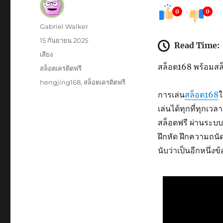
0
0
ผู้
Gabriel Walker
เขียน
เขียน
15 กันยายน 2025
Read Time:
เมื่อ
รูป
เสียง
แบบ
สล็อต168 พร้อมสล
หมวด
สล็อตเครดิตฟรี
เรื่อง
หมู่
ป้าย
hengjing168
,
สล็อตเครดิตฟรี
กำกับ
การเล่น
สล็อต168
ใ
เล่นได้ทุกที่ทุกเว
สล็อตฟรี ผ่านระบบทด
ฝึกหัด ฝึกความถนัด
นับว่าเป็นอีกหนึ่ง