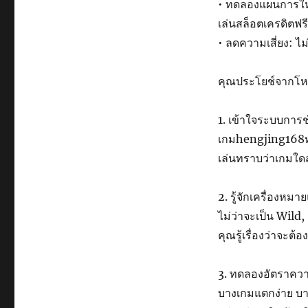
• ทดลองแผนการใหม
เล่นสล็อตเครดิตฟรี
• ลดความเสี่ยง: ไม
คุณประโยช์จากโห
1. เข้าใจระบบการช
เกมhengjing168ทุก
เล่นทราบว่าเกมใด
2. รู้จักเครื่องหมา
ไม่ว่าจะเป็น Wild
คุณรู้เรื่องว่าจะต้อ
3. ทดลองอัตราคว
บางเกมแตกง่าย บา