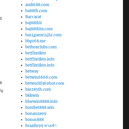
audi688.com
ba88th.com
Baccarat
ย
baj88thb
baj88thbz.com
bar4game24hr.com
bbp168.me
betboxclubs.com
betflixtikto
betflixtikto.info
betflixtikto.info
betway
betwin6666.com
ด
betworld369hot.com
bio285th.com
ับ
bkkwin
bluewin8888.info
bombet888.win
bonanza99
bonus888
brazil999 ทางเข้า