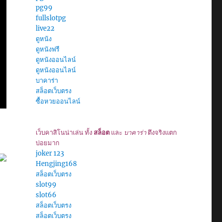
pg99
fullslotpg
live22
ดูหนัง
ดูหนังฟรี
ดูหนังออนไลน์
ดูหนังออนไลน์
บาคาร่า
สล็อตเว็บตรง
ซื้อหวยออนไลน์
เว็บคาสิโนน่าเล่น ทั้ง
สล็อต
และ
บาคาร่า
ตึงจริงแตก
บ่อยมาก
joker 123
Hengjing168
สล็อตเว็บตรง
slot99
slot66
สล็อตเว็บตรง
สล็อตเว็บตรง