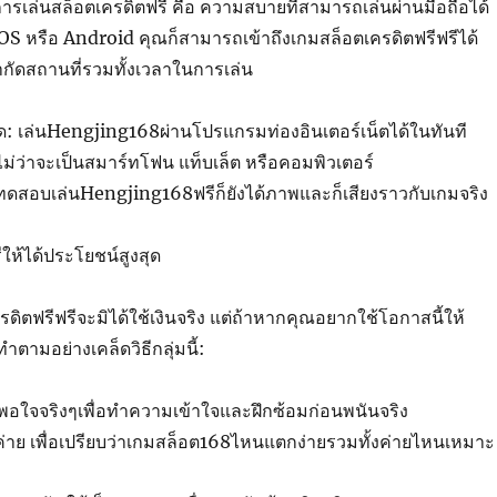
การเล่นสล็อตเครดิตฟรี คือ ความสบายที่สามารถเล่นผ่านมือถือได้
iOS หรือ Android คุณก็สามารถเข้าถึงเกมสล็อตเครดิตฟรีฟรีได้
ำกัดสถานที่รวมทั้งเวลาในการเล่น
ด: เล่นHengjing168ผ่านโปรแกรมท่องอินเตอร์เน็ตได้ในทันที
ไม่ว่าจะเป็นสมาร์ทโฟน แท็บเล็ต หรือคอมพิวเตอร์
ทดสอบเล่นHengjing168ฟรีก็ยังได้ภาพและก็เสียงราวกับเกมจริง
ีให้ได้ประโยชน์สูงสุด
ดิตฟรีฟรีจะมิได้ใช้เงินจริง แต่ถ้าหากคุณอยากใช้โอกาสนี้ให้
ตามอย่างเคล็ดวิธีกลุ่มนี้:
ึงพอใจจริงๆเพื่อทำความเข้าใจและฝึกซ้อมก่อนพนันจริง
าย เพื่อเปรียบว่าเกมสล็อต168ไหนแตกง่ายรวมทั้งค่ายไหนเหมาะ