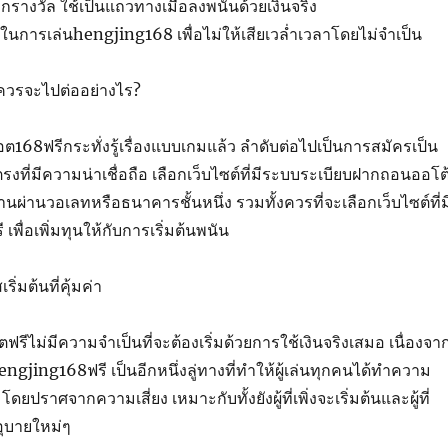
กรางวัล ใช้เป็นแถวทางเมื่อลงพนันด้วยเงินจริง
ในการเล่นhengjing168 เพื่อไม่ให้เสียเวล่ำเวลาโดยไม่จำเป็น
ควรจะไปต่ออย่างไร?
อต168ฟรีกระทั่งรู้เรื่องแบบเกมแล้ว ลำดับต่อไปเป็นการสมัครเป็น
รงที่มีความน่าเชื่อถือ เลือกเว็บไซต์ที่มีระบบระเบียบฝากถอนออโต
นผ่านวอเลทหรือธนาคารชั้นหนึ่ง รวมทั้งควรที่จะเลือกเว็บไซต์ที่ม
เพื่อเพิ่มทุนให้กับการเริ่มต้นพนัน
ิ่มต้นที่คุ้มค่า
ฟรีไม่มีความจำเป็นที่จะต้องเริ่มด้วยการใช้เงินจริงเสมอ เนื่องจา
jing168ฟรี เป็นอีกหนึ่งลู่ทางที่ทำให้ผู้เล่นทุกคนได้ทำความ
โดยปราศจากความเสี่ยง เหมาะกับทั้งยังผู้ที่เพิ่งจะเริ่มต้นและผู้ที่
ุบายใหม่ๆ