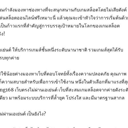
ุณกำลังมองหาช่องทางที่จะสนุกสนานกับเกมสล็อตโดยไม่เสียตังค์
นสล็อตออนไลน์ฟรีเหมาะนี่ แล้วคุณจะเข้าหัวใจว่าการเริ่มต้นด้ว
 เป็นก้าวแรกที่สำคัญสู่การบรรลุเป้าหมายในโลกของเกมสล็อต
ิง!
เย่นต์ ให้บริการเกมส์ชั้นหนึ่งระดับนานาชาติ รวมเกมส์สุดได้รับ
บทุกค่าย
ม่ใช้น้อยต่างมองหาเว็บที่ตอบโจทย์ทั้งเรื่องความปลอดภัย คุณภาพ
ความสบายสำหรับเพื่อการเข้าใช้งาน หนึ่งในตัวเลือกที่มาแรงที่สุ
gjing168 เว็บตรงไม่ผ่านเอเย่นต์ เว็บที่สะสมเกมสล็อตจากค่ายดังระด
เดียว มาพร้อมระบบบริการที่ล้ำยุค โปร่งใส และมีมาตรฐานสากล
่ผ่านเอเย่นต์ เป็นยังไง?