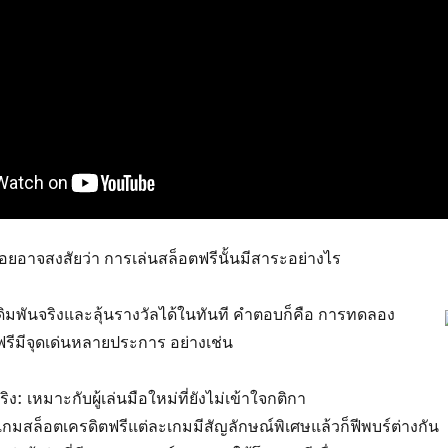
้อยอาจสงสัยว่า การเล่นสล็อตฟรีนั้นมีสาระอย่างไร
ิมพันจริงและลุ้นรางวัลได้ในทันที คำตอบก็คือ การทดลอง
รีมีจุดเด่นหลายประการ อย่างเช่น
ิง: เหมาะกับผู้เล่นมือใหม่ที่ยังไม่เข้าใจกติกา
 เกมสล็อตเครดิตฟรีแต่ละเกมมีสัญลักษณ์พิเศษแล้วก็ฟีพบร์ต่างกัน