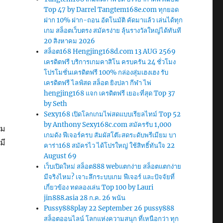
Top 47 by Darrel Tangtem168e.com ทุกยอด
ฝาก 10% ฝาก-ถอน อัตโนมัติ คัดมาแล้ว เล่นได้ทุก
เกม สล็อตเว็บตรง สมัครง่าย ลุ้นรางวัลใหญ่ได้ทันที
20 สิงหาคม 2026
สล็อต168 Hengjing168d.com 13 AUG 2569
เครดิตฟรี บริการเกมคาสิโน ครบครัน 24 ชั่วโมง
โปรโมชั่นเครดิตฟรี 100% กล่องสุ่มเฮงเฮง รับ
เครดิตฟรี ไลฟ์สด สล็อต ยิงปลา กีฬา ไพ่
hengjing168 แจก เครดิตฟรี เยอะที่สุด Top 37
by Seth
Sexy168 เปิดโลกเกมไพ่สดแบบเรียลไทม์ Top 52
by Anthony Sexy168c.com สมัครรับ 1,000
าม
เกมดัง ฟีเจอร์ครบ สัมผัสโต๊ะสดระดับพรีเมียม บา
มี
คาร่า168 สมัครไว ได้โปรใหญ่ ใช้สิทธิ์ทันใจ 22
August 69
เว็บเปิดใหม่ สล็อต888 webแตกง่าย สล็อตแตกง่าย
มีจริงไหม? เจาะลึกระบบเกม ฟีเจอร์ และปัจจัยที่
เกี่ยวข้อง ทดลองเล่น Top 100 by Lauri
jin888.asia 28 ก.ค. 26 พนัน
Pussy888play 22 September 26 pussy888
สล็อตออนไลน์ โลกแห่งความสนุก ที่เหนือกว่า ทุก