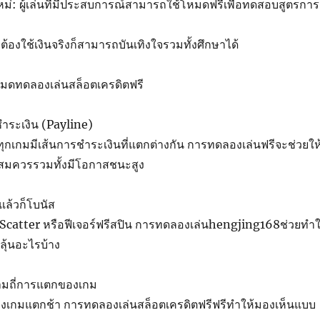
่: ผู้เล่นที่มีประสบการณ์สามารถใช้โหมดฟรีเพื่อทดสอบสูตรการ
่ต้องใช้เงินจริงก็สามารถบันเทิงใจรวมทั้งศึกษาได้
มดทดลองเล่นสล็อตเครดิตฟรี
ำระเงิน (Payline)
เกมมีเส้นการชำระเงินที่แตกต่างกัน การทดลองเล่นฟรีจะช่วยให้ผ
สมควรรวมทั้งมีโอกาสชนะสูง
ยแล้วก็โบนัส
, Scatter หรือฟีเจอร์ฟรีสปิน การทดลองเล่นhengjing168ช่วยทำใ
งลุ้นอะไรบ้าง
ามถี่การแตกของเกม
งเกมแตกช้า การทดลองเล่นสล็อตเครดิตฟรีฟรีทำให้มองเห็นแบบ