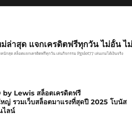
่าสุด แจกเครดิตฟรีทุกวัน ไม่อั้น ไม
หนักสุด สล็อตแจกเครดิตฟรีทุกวัน เล่นกิจกรรม Pgslot77 เล่นเกมได้เงินจริง
9 by Lewis สล็อตเครดิตฟรี
ญ่ รวมเว็บสล็อตมาแรงที่สุดปี 2025 โบนัส
นไลน์