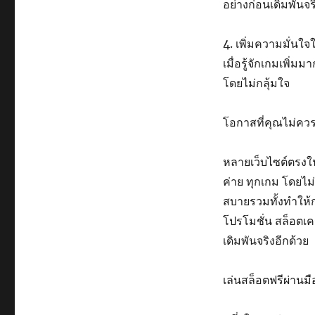
อย่างก่อนเดิมพันจร
4. เพิ่มความมั่นใ
เมื่อรู้จักเกมเพิ่
โดยไม่กลุ้มใจ
โอกาสที่คุณไม่คว
หลายเว็บไซต์ตรงใน
ค่าย ทุกเกม โดยไม่
สบายรวมทั้งทำให้กา
โปรโมชั่น สล็อตเค
เดิมพันจริงอีกด้วย
เล่นสล็อตฟรีผ่านมื