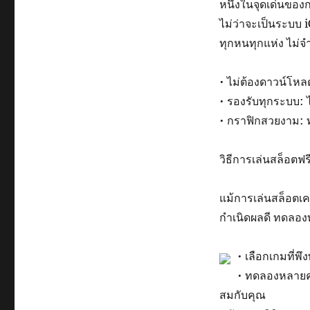
หนึ่งในจุดเด่นของ
ไม่ว่าจะเป็นระบบ 
ทุกหนทุกแห่ง ไม่จ
• ไม่ต้องดาวน์โหล
• รองรับทุกระบบ: 
• กราฟิกสวยงาม: 
วิธีการเล่นสล็อตฟร
แม้การเล่นสล็อตเคร
กำเนิดผลดี ทดลองทำ
• เลือกเกมที่พ
• ทดลองหลายค่
สมกับคุณ