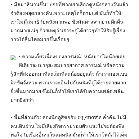
• มีสมาธินานขึ้น: บ่อยที่พวกเราเลือกดูหนังกลางวันแล้ว
จำต้องหยุดกลางคันเพราะเหตุใดก็ตามแต่ มันก็ทำให้
เราไม่มีสมาธิกับหนังมากพอ ซึ่งมันต่างจากยามดึกดื่น
มากมายแน่ๆ ด้วยเหตุว่าเราจะดูได้ยาวๆทำให้รับรู้เรื่อง
ราวได้ลื่นไหลมากขึ้นเรื่อยๆ
• ความเกี่ยวเนื่องของอารมณ์: หนังมากไม่น้อยเลย
ทีเดียวจะเบาๆสะสมบรรยากาศ อารมณ์ หรือความ
รู้สึกที่ส่งออกมาทีละเล็กทีละน้อยอยู่แล้ว ถ้าเรามองแบบ
ผิดขัดจังหวะ พวกเราจะอินไปกับหนังที่ดูได้ง่ายดายมาก
ยิ่งขึ้นมากมาย ซึ่งมันก็ทำให้เราได้รับความเพลิดเพลิน
มากยิ่งกว่า
• พื้นที่ส่วนตัว: ลองนึกดูสิขอรับ 037movie ค่ำคืน ไม่มี
คนเดินผ่าน ไม่มีเสียงกิจกรรมรอบตัว และไม่จะต้องพึง
พอใจกับเรื่องอื่นๆเว้นแต่หนัง มันก็ทำให้เราโฟกัสได้เต็ม