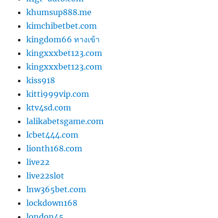
khumsup888.me
kimchibetbet.com
kingdom66 ทางเข้า
kingxxxbet123.com
kingxxxbet123.com
kiss918
kitti999vip.com
ktv4sd.com
lalikabetsgame.com
lcbet444.com
lionth168.com
live22
live22slot
lnw365bet.com
lockdown168
london45