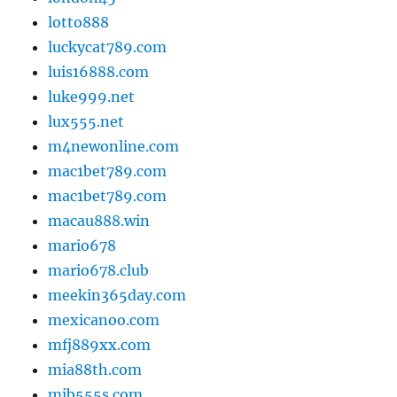
lotto888
luckycat789.com
luis16888.com
luke999.net
lux555.net
m4newonline.com
mac1bet789.com
mac1bet789.com
macau888.win
mario678
mario678.club
meekin365day.com
mexicanoo.com
mfj889xx.com
mia88th.com
mib555s.com