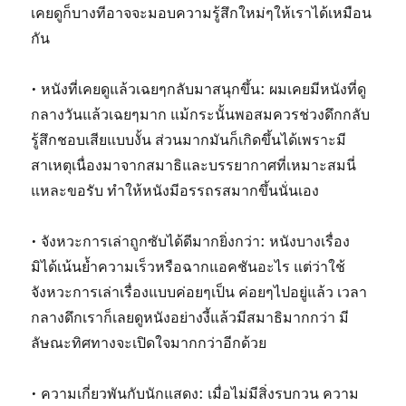
เคยดูก็บางทีอาจจะมอบความรู้สึกใหม่ๆให้เราได้เหมือน
กัน
• หนังที่เคยดูแล้วเฉยๆกลับมาสนุกขึ้น: ผมเคยมีหนังที่ดู
กลางวันแล้วเฉยๆมาก แม้กระนั้นพอสมควรช่วงดึกกลับ
รู้สึกชอบเสียแบบงั้น ส่วนมากมันก็เกิดขึ้นได้เพราะมี
สาเหตุเนื่องมาจากสมาธิและบรรยากาศที่เหมาะสมนี่
แหละขอรับ ทำให้หนังมีอรรถรสมากขึ้นนั่นเอง
• จังหวะการเล่าถูกซับได้ดีมากยิ่งกว่า: หนังบางเรื่อง
มิได้เน้นย้ำความเร็วหรือฉากแอคชันอะไร แต่ว่าใช้
จังหวะการเล่าเรื่องแบบค่อยๆเป็น ค่อยๆไปอยู่แล้ว เวลา
กลางดึกเราก็เลยดูหนังอย่างงี้แล้วมีสมาธิมากกว่า มี
ลัษณะทิศทางจะเปิดใจมากกว่าอีกด้วย
• ความเกี่ยวพันกับนักแสดง: เมื่อไม่มีสิ่งรบกวน ความ