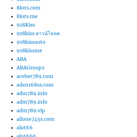
8lots.com
8lots.me
918Kiss
918kiss ดาวน์โหลด
918kissauto
918kissme
ABA
ABAGroup2
acebet789.com
aden168ss.com
adm789.info
adm789.info
adm789.vip
allone745s.com
alot66
alot666