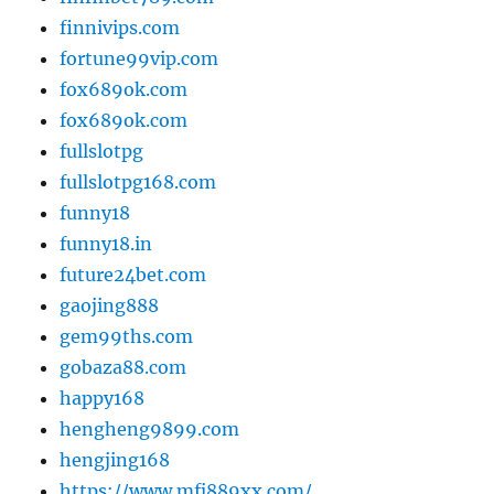
finnivips.com
fortune99vip.com
fox689ok.com
fox689ok.com
fullslotpg
fullslotpg168.com
funny18
funny18.in
future24bet.com
gaojing888
gem99ths.com
gobaza88.com
happy168
hengheng9899.com
hengjing168
https://www.mfj889xx.com/