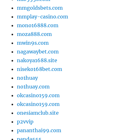
mmgoldsbets.com
mmplay-casino.com
mono16888.com
moza888.com
mwin9s.com
nagawaybet.com
nakoya1688.site
niseko168bet.com
no1huay
no1huay.com
okcasino159.com
okcasino159.com
onesiamclub.site
p2vvip
pananthai99.com
panda555