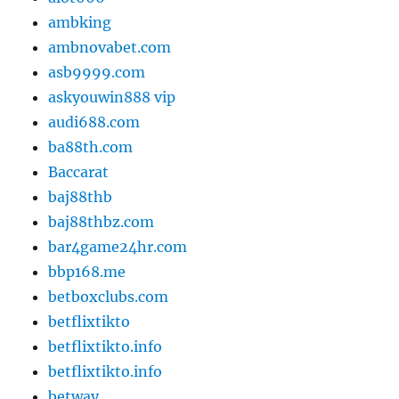
ambking
ambnovabet.com
asb9999.com
askyouwin888 vip
audi688.com
ba88th.com
Baccarat
baj88thb
baj88thbz.com
bar4game24hr.com
bbp168.me
betboxclubs.com
betflixtikto
betflixtikto.info
betflixtikto.info
betway