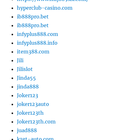
hyperclub-casino.com
ib888pro.bet
ib888pro.bet
infyplus888.com
infyplus888.info
item388.com
Jili
Jilislot
Jinda55
jinda888
Joker123
joker123auto
Joker123th
Joker123th.com
juad888
k1gt-auto.com