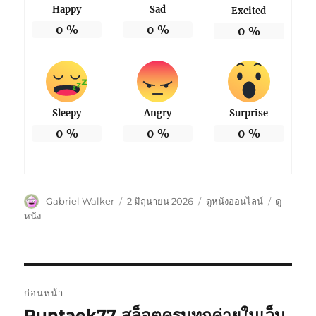
Happy
Sad
Excited
0
%
0
%
0
%
Sleepy
Angry
Surprise
0
%
0
%
0
%
ผู้
เขียน
หมวด
ป้าย
Gabriel Walker
2 มิถุนายน 2026
ดูหนังออนไลน์
ดู
เขียน
เมื่อ
หมู่
กำกับ
หนัง
แนะแนว
ก่อนหน้า
เรื่อง
Puntaek77 สล็อตครบทุกค่ายในเว็บ
เรื่อง