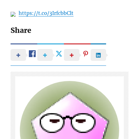
https://t.co/3IrfcbbClt
Share