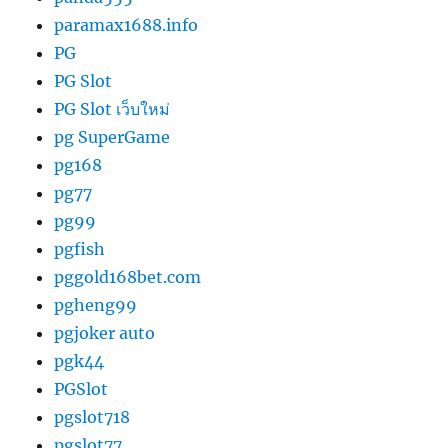
paramax1688.info
PG
PG Slot
PG Slot เว็บใหม่
pg SuperGame
pg168
pg77
pg99
pgfish
pggold168bet.com
pgheng99
pgjoker auto
pgk44
PGSlot
pgslot718
pgslot77