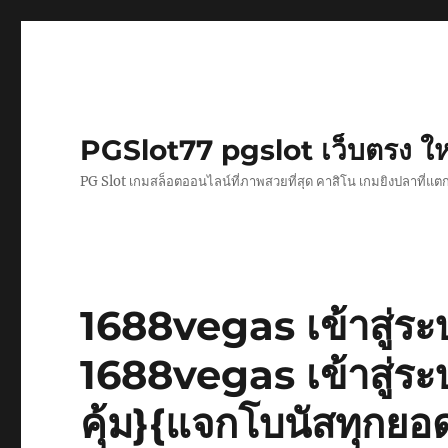
PGSlot77 pgslot เว็บตรง ใหม่ล
PG Slot เกมสล็อตออนไลน์ที่ภาพสวยที่สุด คาสิโน เกมยิงปลาที่แตก
1688vegas เข้าสู่ร
1688vegas เข้าสู่ระ
คุ้ม}{แจกโบนัสทุกยอด