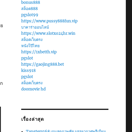
bonus888
สล็อต888
pgslot99
https://www.pussy888fun.vip
ดย
บาคาร่าออนไลน์
https://www.slotxo24hr.win
สล็อตเว็บตรง
หนังโป๊ไทย
https://1xbetth.vip
pgslot
https://gaojing888.bet
kiss918
pgslot
าก
สล็อตเว็บตรง
doomovie hd
เรื่องล่าสุด
Tangtem168 เกมสดภาพชัด บรรยากาศพรีเมียม