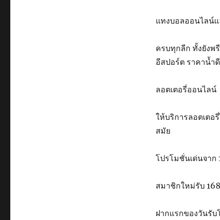
แทงบอลออนไลน์แล้
ครบทุกลีก ทั้งยังพ
อีสปอร์ต ราคาน้ำดี
ลอตเตอรี่ออนไลน์
ให้บริการลอตเตอรี
สมัย
โปรโมชั่นเด่นจาก
สมาชิกใหม่รับ 168
ฝากแรกของวันรับโ