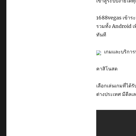
เข้าสู่ระบบง่ายได้
1688vegas เข้าระบ
รวมทั้ง Android เ
ทันที
เกมและบริการ
คาสิโนสด
เลือกเล่นเกมที่ได
ต่างประเทศ มีดีล