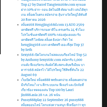
Top 47 by Darrel Tangtem168e.com ทุกยอด
ฝาก 10% ฝาก-ถอน อัตโนมัติ คัดมาแล้ว เล่นได้ทุก
เกม สล็อตเว็บตรง สมัครง่าย ลุ้นรางวัลใหญ่ได้ทันที
20 สิงหาคม 2026
สล็อต168 Hengjing168d.com 13 AUG 2569
เครดิตฟรี บริการเกมคาสิโน ครบครัน 24 ชั่วโมง
โปรโมชั่นเครดิตฟรี 100% กล่องสุ่มเฮงเฮง รับ
เครดิตฟรี ไลฟ์สด สล็อต ยิงปลา กีฬา ไพ่
hengjing168 แจก เครดิตฟรี เยอะที่สุด Top 37
by Seth
Sexy168 เปิดโลกเกมไพ่สดแบบเรียลไทม์ Top 52
by Anthony Sexy168c.com สมัครรับ 1,000
เกมดัง ฟีเจอร์ครบ สัมผัสโต๊ะสดระดับพรีเมียม บา
คาร่า168 สมัครไว ได้โปรใหญ่ ใช้สิทธิ์ทันใจ 22
August 69
เว็บเปิดใหม่ สล็อต888 webแตกง่าย สล็อตแตกง่าย
มีจริงไหม? เจาะลึกระบบเกม ฟีเจอร์ และปัจจัยที่
เกี่ยวข้อง ทดลองเล่น Top 100 by Lauri
jin888.asia 28 ก.ค. 26 พนัน
Pussy888play 22 September 26 pussy888
สล็อตออนไลน์ โลกแห่งความสนุก ที่เหนือกว่า ทุก