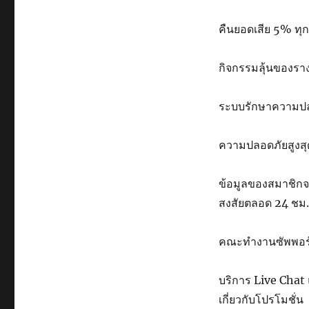
คืนยอดเสีย 5% ทุก
กิจกรรมลุ้นของราง
ระบบรักษาความป
ความปลอดภัยสูงสุ
ข้อมูลของสมาชิกจ
สงสัยตลอด 24 ชม.
คณะทำงานซัพพอร์
บริการ Live Chat 
เกี่ยวกับโปรโมชั่น