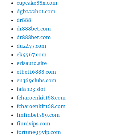
cupcake88x.com
dgb222hot.com
dr888
dr888bet.com
dr888bet.com
du2477.com
ek4567.com
erisauto.site
etbet16888.com
eu369clubs.com
fafa 123 slot
fcharoenkit168.com
fcharoenkit168.com
finfinbet789.com
finnivips.com
fortune99vip.com