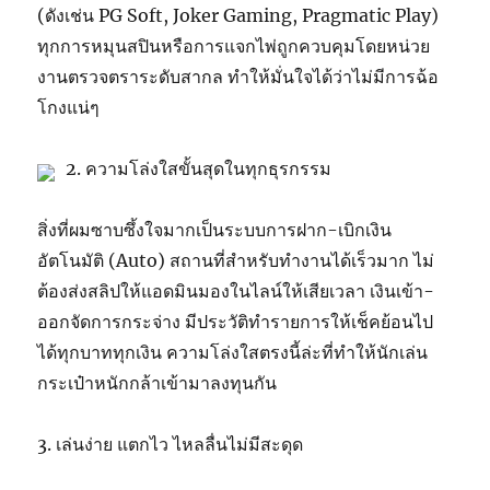
(ดังเช่น PG Soft, Joker Gaming, Pragmatic Play)
ทุกการหมุนสปินหรือการแจกไพ่ถูกควบคุมโดยหน่วย
งานตรวจตราระดับสากล ทำให้มั่นใจได้ว่าไม่มีการฉ้อ
โกงแน่ๆ
2. ความโล่งใสขั้นสุดในทุกธุรกรรม
สิ่งที่ผมซาบซึ้งใจมากเป็นระบบการฝาก-เบิกเงิน
อัตโนมัติ (Auto) สถานที่สำหรับทำงานได้เร็วมาก ไม่
ต้องส่งสลิปให้แอดมินมองในไลน์ให้เสียเวลา เงินเข้า-
ออกจัดการกระจ่าง มีประวัติทำรายการให้เช็คย้อนไป
ได้ทุกบาททุกเงิน ความโล่งใสตรงนี้ล่ะที่ทำให้นักเล่น
กระเป๋าหนักกล้าเข้ามาลงทุนกัน
3. เล่นง่าย แตกไว ไหลลื่นไม่มีสะดุด