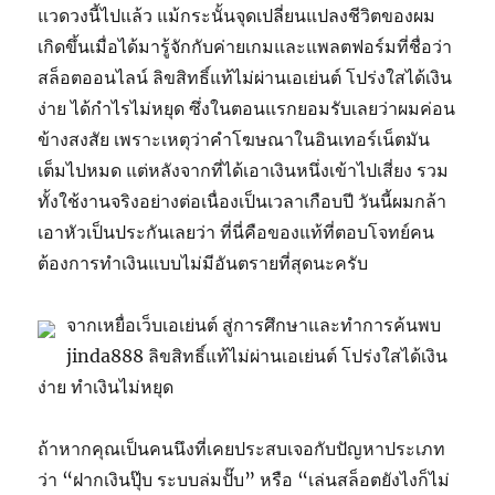
แวดวงนี้ไปแล้ว แม้กระนั้นจุดเปลี่ยนแปลงชีวิตของผม
เกิดขึ้นเมื่อได้มารู้จักกับค่ายเกมและแพลตฟอร์มที่ชื่อว่า
สล็อตออนไลน์ ลิขสิทธิ์แท้ไม่ผ่านเอเย่นต์ โปร่งใสได้เงิน
ง่าย ได้กำไรไม่หยุด ซึ่งในตอนแรกยอมรับเลยว่าผมค่อน
ข้างสงสัย เพราะเหตุว่าคำโฆษณาในอินเทอร์เน็ตมัน
เต็มไปหมด แต่หลังจากที่ได้เอาเงินหนึ่งเข้าไปเสี่ยง รวม
ทั้งใช้งานจริงอย่างต่อเนื่องเป็นเวลาเกือบปี วันนี้ผมกล้า
เอาหัวเป็นประกันเลยว่า ที่นี่คือของแท้ที่ตอบโจทย์คน
ต้องการทำเงินแบบไม่มีอันตรายที่สุดนะครับ
จากเหยื่อเว็บเอเย่นต์ สู่การศึกษาและทำการค้นพบ
jinda888 ลิขสิทธิ์แท้ไม่ผ่านเอเย่นต์ โปร่งใสได้เงิน
ง่าย ทำเงินไม่หยุด
ถ้าหากคุณเป็นคนนึงที่เคยประสบเจอกับปัญหาประเภท
ว่า “ฝากเงินปุ๊บ ระบบล่มปั๊บ” หรือ “เล่นสล็อตยังไงก็ไม่