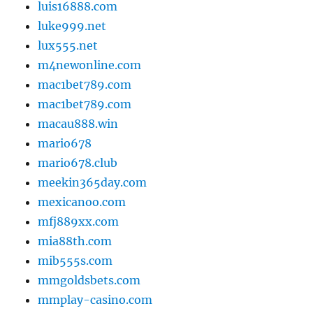
luis16888.com
luke999.net
lux555.net
m4newonline.com
mac1bet789.com
mac1bet789.com
macau888.win
mario678
mario678.club
meekin365day.com
mexicanoo.com
mfj889xx.com
mia88th.com
mib555s.com
mmgoldsbets.com
mmplay-casino.com