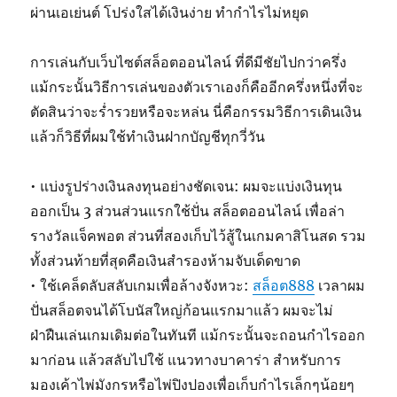
ผ่านเอเย่นต์ โปร่งใสได้เงินง่าย ทำกำไรไม่หยุด
การเล่นกับเว็บไซต์สล็อตออนไลน์ ที่ดีมีชัยไปกว่าครึ่ง
แม้กระนั้นวิธีการเล่นของตัวเราเองก็คืออีกครึ่งหนึ่งที่จะ
ตัดสินว่าจะร่ำรวยหรือจะหล่น นี่คือกรรมวิธีการเดินเงิน
แล้วก็วิธีที่ผมใช้ทำเงินฝากบัญชีทุกวี่วัน
• แบ่งรูปร่างเงินลงทุนอย่างชัดเจน: ผมจะแบ่งเงินทุน
ออกเป็น 3 ส่วนส่วนแรกใช้ปั่น สล็อตออนไลน์ เพื่อล่า
รางวัลแจ็คพอต ส่วนที่สองเก็บไว้สู้ในเกมคาสิโนสด รวม
ทั้งส่วนท้ายที่สุดคือเงินสำรองห้ามจับเด็ดขาด
• ใช้เคล็ดลับสลับเกมเพื่อล้างจังหวะ:
สล็อต888
เวลาผม
ปั่นสล็อตจนได้โบนัสใหญ่ก้อนแรกมาแล้ว ผมจะไม่
ฝ่าฝืนเล่นเกมเดิมต่อในทันที แม้กระนั้นจะถอนกำไรออก
มาก่อน แล้วสลับไปใช้ แนวทางบาคาร่า สำหรับการ
มองเค้าไพ่มังกรหรือไพ่ปิงปองเพื่อเก็บกำไรเล็กๆน้อยๆ