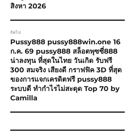
สิงหา 2026
ถัดไป
Pussy888 pussy888win.one 16
เรื่อง
ต่อ
ก.ค. 69 pussy888 สล็อตพุซซี่888
ไป:
น่าลงทุน ที่สุดในไทย วันเกิด รับฟรี
300 สมจริง เสียงดี กราฟฟิค 3D ที่สุด
ของการแจกเครดิตฟรี pussy888
ระบบดี ทำกำไรไม่สะดุด Top 70 by
Camilla