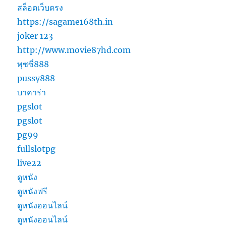
สล็อตเว็บตรง
https://sagame168th.in
joker 123
http://www.movie87hd.com
พุซซี่888
pussy888
บาคาร่า
pgslot
pgslot
pg99
fullslotpg
live22
ดูหนัง
ดูหนังฟรี
ดูหนังออนไลน์
ดูหนังออนไลน์