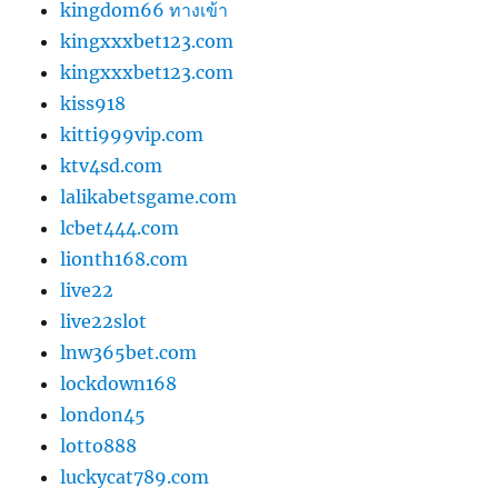
kingdom66 ทางเข้า
kingxxxbet123.com
kingxxxbet123.com
kiss918
kitti999vip.com
ktv4sd.com
lalikabetsgame.com
lcbet444.com
lionth168.com
live22
live22slot
lnw365bet.com
lockdown168
london45
lotto888
luckycat789.com