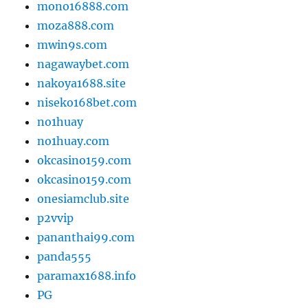
mono16888.com
moza888.com
mwin9s.com
nagawaybet.com
nakoya1688.site
niseko168bet.com
no1huay
no1huay.com
okcasino159.com
okcasino159.com
onesiamclub.site
p2vvip
pananthai99.com
panda555
paramax1688.info
PG