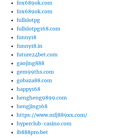
fox689ok.com
fox689ok.com
fullslotpg
fullslotpg168.com
funny18
funny18.in
future24bet.com
gaojing888
gem99ths.com
gobaza88.com
happy168
hengheng9899.com
hengjing168
https://www.mfj889xx.com/
hyperclub-casino.com
ib888pro.bet