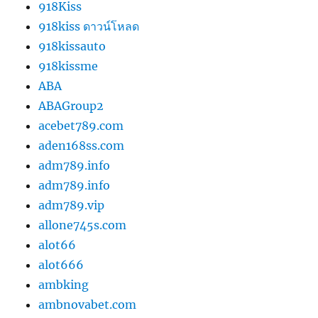
918Kiss
918kiss ดาวน์โหลด
918kissauto
918kissme
ABA
ABAGroup2
acebet789.com
aden168ss.com
adm789.info
adm789.info
adm789.vip
allone745s.com
alot66
alot666
ambking
ambnovabet.com