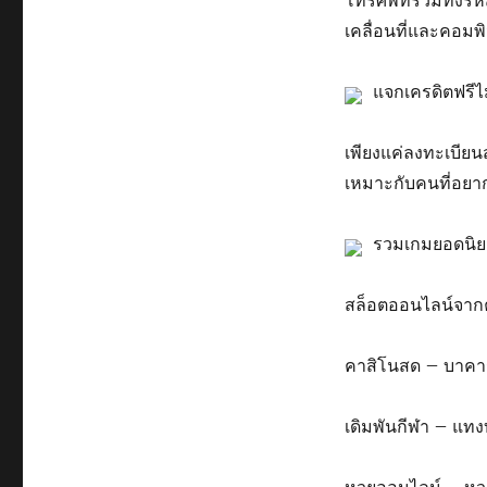
โทรศัพท์รวมทั้งรห
เคลื่อนที่และคอมพิ
แจกเครดิตฟรีไม่
เพียงแค่ลงทะเบียน
เหมาะกับคนที่อยา
รวมเกมยอดนิ
สล็อตออนไลน์จากค
คาสิโนสด – บาคาร่
เดิมพันกีฬา – แท