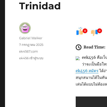
Trinidad
0
0
ผู้
Gabriel Walker
เขียน
เขียน
7 กรกฎาคม 2025
Read Time:
เมื่อ
หมวด
ek4567.com
หมู่
eek456 คือเว็บ
ป้าย
ek456 เข้าสู่ระบบ
กำกับ
ว่าจะเป็นมือใหม
ek456 สมัคร
ได้ง่
สนุกสนานได้ในทันที
เล่นได้แบบไม่ต้อง