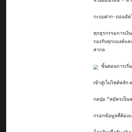
หวยออนไลน์ – หวย
ระบบฝาก-ถอนอัตโนม
ทุกธุรกรรมการเงิน
รองรับทุกแบงค์แล
สากล
ขั้นตอนการเริ
เข้าสู่เว็บไซต์หลั
กดปุ่ม “สมัครเป็น
กรอกข้อมูลที่ต้อง