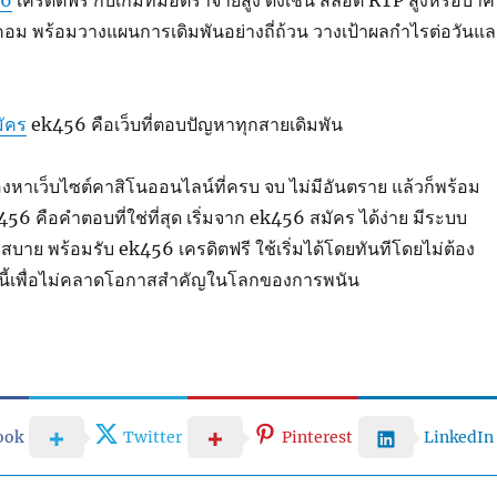
56
เครดิตฟรี กับเกมที่มีอัตราจ่ายสูง ดังเช่น สล็อต RTP สูงหรือบาค
คอม พร้อมวางแผนการเดิมพันอย่างถี่ถ้วน วางเป้าผลกำไรต่อวันแ
ัคร
ek456 คือเว็บที่ตอบปัญหาทุกสายเดิมพัน
หาเว็บไซต์คาสิโนออนไลน์ที่ครบ จบ ไม่มีอันตราย แล้วก็พร้อม
456 คือคำตอบที่ใช่ที่สุด เริ่มจาก ek456 สมัคร ได้ง่าย มีระบบ
สบาย พร้อมรับ ek456 เครดิตฟรี ใช้เริ่มได้โดยทันทีโดยไม่ต้อง
นนี้เพื่อไม่คลาดโอกาสสำคัญในโลกของการพนัน
ook
Twitter
Pinterest
LinkedIn