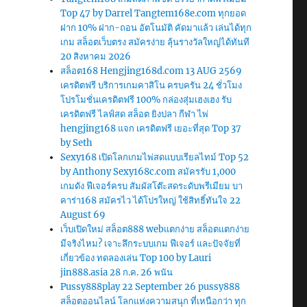
Top 47 by Darrel Tangtem168e.com ทุกยอด
ฝาก 10% ฝาก-ถอน อัตโนมัติ คัดมาแล้ว เล่นได้ทุก
เกม สล็อตเว็บตรง สมัครง่าย ลุ้นรางวัลใหญ่ได้ทันที
20 สิงหาคม 2026
สล็อต168 Hengjing168d.com 13 AUG 2569
เครดิตฟรี บริการเกมคาสิโน ครบครัน 24 ชั่วโมง
โปรโมชั่นเครดิตฟรี 100% กล่องสุ่มเฮงเฮง รับ
เครดิตฟรี ไลฟ์สด สล็อต ยิงปลา กีฬา ไพ่
hengjing168 แจก เครดิตฟรี เยอะที่สุด Top 37
by Seth
Sexy168 เปิดโลกเกมไพ่สดแบบเรียลไทม์ Top 52
by Anthony Sexy168c.com สมัครรับ 1,000
เกมดัง ฟีเจอร์ครบ สัมผัสโต๊ะสดระดับพรีเมียม บา
คาร่า168 สมัครไว ได้โปรใหญ่ ใช้สิทธิ์ทันใจ 22
August 69
เว็บเปิดใหม่ สล็อต888 webแตกง่าย สล็อตแตกง่าย
มีจริงไหม? เจาะลึกระบบเกม ฟีเจอร์ และปัจจัยที่
เกี่ยวข้อง ทดลองเล่น Top 100 by Lauri
jin888.asia 28 ก.ค. 26 พนัน
Pussy888play 22 September 26 pussy888
สล็อตออนไลน์ โลกแห่งความสนุก ที่เหนือกว่า ทุก