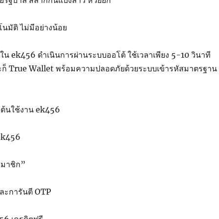
รัฐบาล สลากกินแบ่งลาว หวยยี่กี
ัติ ไม่มีอย่างน้อย
ใน ek456 ดำเนินการผ่านระบบออโต้ ใช้เวลาเพียง 5-10 วินาที
ะก็ True Wallet พร้อมความปลอดภัยด้วยระบบเข้ารหัสมาตรฐาน
่มต้นใช้งาน ek456
ก ek456
สมาชิก”
และการันตี OTP