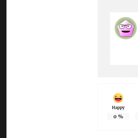
Happy
0
%