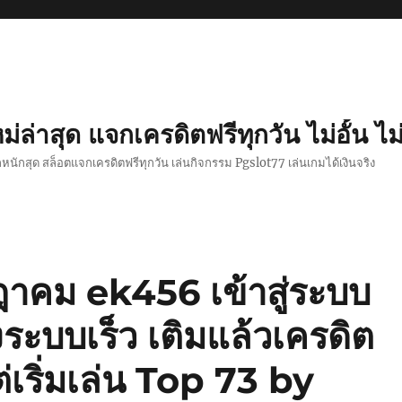
่าสุด แจกเครดิตฟรีทุกวัน ไม่อั้น ไม
หนักสุด สล็อตแจกเครดิตฟรีทุกวัน เล่นกิจกรรม Pgslot77 เล่นเกมได้เงินจริง
าคม ek456 เข้าสู่ระบบ
ระบบเร็ว เติมแล้วเครดิต
ต่เริ่มเล่น Top 73 by