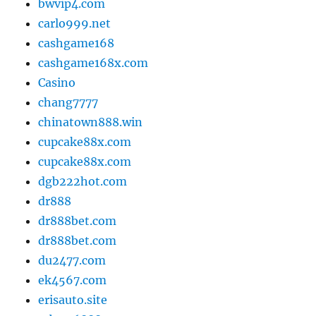
bwvip4.com
carlo999.net
cashgame168
cashgame168x.com
Casino
chang7777
chinatown888.win
cupcake88x.com
cupcake88x.com
dgb222hot.com
dr888
dr888bet.com
dr888bet.com
du2477.com
ek4567.com
erisauto.site