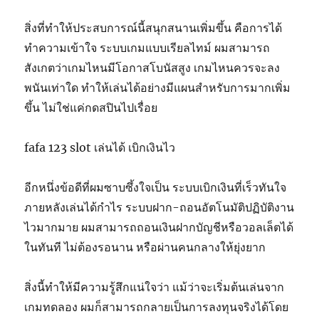
สิ่งที่ทำให้ประสบการณ์นี้สนุกสนานเพิ่มขึ้น คือการได้
ทำความเข้าใจ ระบบเกมแบบเรียลไทม์ ผมสามารถ
สังเกตว่าเกมไหนมีโอกาสโบนัสสูง เกมไหนควรจะลง
พนันเท่าใด ทำให้เล่นได้อย่างมีแผนสำหรับการมากเพิ่ม
ขึ้น ไม่ใช่แค่กดสปินไปเรื่อย
fafa 123 slot เล่นได้ เบิกเงินไว
อีกหนึ่งข้อดีที่ผมซาบซึ้งใจเป็น ระบบเบิกเงินที่เร็วทันใจ
ภายหลังเล่นได้กำไร ระบบฝาก-ถอนอัตโนมัติปฏิบัติงาน
ไวมากมาย ผมสามารถถอนเงินฝากบัญชีหรือวอลเล็ตได้
ในทันที ไม่ต้องรอนาน หรือผ่านคนกลางให้ยุ่งยาก
สิ่งนี้ทำให้มีความรู้สึกแน่ใจว่า แม้ว่าจะเริ่มต้นเล่นจาก
เกมทดลอง ผมก็สามารถกลายเป็นการลงทุนจริงได้โดย