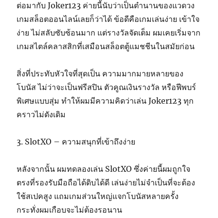
ต่อมากับ Joker123 ค่ายนี้นับว่าเป็นตำนานของแวดวง
เกมสล็อตออนไลน์เลยก็ว่าได้ ข้อดีคือเกมเล่นง่าย เข้าใจ
ง่าย ไม่สลับซับซ้อนมาก แต่รางวัลจัดเต็ม ผมเคยเริ่มจาก
เกมสไตล์คลาสสิกที่เสมือนสล็อตตู้แมชชีนในสมัยก่อน
สิ่งที่ประทับหัวใจที่สุดเป็น ความมากมายหลายของ
โบนัส ไม่ว่าจะเป็นฟรีสปิน ตัวคูณเงินรางวัล หรือฟีพบร์
พิเศษแบบสุ่ม ทำให้ผมมีความคิดว่าเล่น Joker123 ทุก
คราวไม่ดังเดิม
3. SlotXO – ความสนุกที่เข้าถึงง่าย
หลังจากนั้น ผมทดลองเล่น SlotXO ซึ่งค่ายนี้ผมถูกใจ
ตรงที่รองรับมือถือได้ดิบได้ดี เล่นง่ายไม่จำเป็นที่จะต้อง
ใช้สเปคสูง แถมเกมส่วนใหญ่แจกโบนัสหลายครั้ง
กระทั่งผมเกือบจะไม่ต้องรอนาน