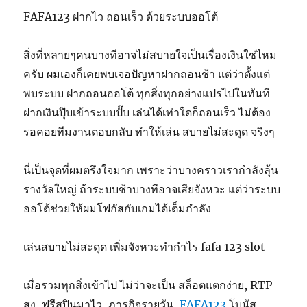
FAFA123 ฝากไว ถอนเร็ว ด้วยระบบออโต้
สิ่งที่หลายๆคนบางทีอาจไม่สบายใจเป็นเรื่องเงินใช่ไหม
ครับ ผมเองก็เคยพบเจอปัญหาฝากถอนช้า แต่ว่าตั้งแต่
พบระบบ ฝากถอนออโต้ ทุกสิ่งทุกอย่างแปรไปในทันที
ฝากเงินปุ๊บเข้าระบบปั๊บ เล่นได้เท่าใดก็ถอนเร็ว ไม่ต้อง
รอคอยทีมงานตอบกลับ ทำให้เล่น สบายไม่สะดุด จริงๆ
นี่เป็นจุดที่ผมตรึงใจมาก เพราะว่าบางคราวเรากำลังลุ้น
รางวัลใหญ่ ถ้าระบบช้าบางทีอาจเสียจังหวะ แต่ว่าระบบ
ออโต้ช่วยให้ผมโฟกัสกับเกมได้เต็มกำลัง
เล่นสบายไม่สะดุด เพิ่มจังหวะทำกำไร fafa 123 slot
เมื่อรวมทุกสิ่งเข้าไป ไม่ว่าจะเป็น สล็อตแตกง่าย, RTP
สูง, ฟรีสปินมาไว, ภารกิจรายวัน,
FAFA123
โบนัส