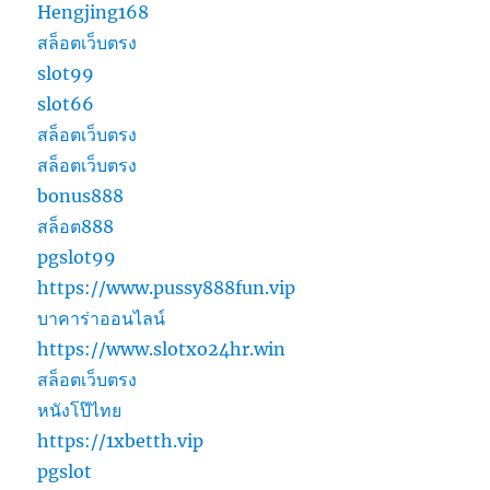
Hengjing168
สล็อตเว็บตรง
slot99
slot66
สล็อตเว็บตรง
สล็อตเว็บตรง
bonus888
สล็อต888
pgslot99
https://www.pussy888fun.vip
บาคาร่าออนไลน์
https://www.slotxo24hr.win
สล็อตเว็บตรง
หนังโป๊ไทย
https://1xbetth.vip
pgslot