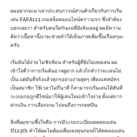
ผมอยากจะมาเล่าประสบการณ์ส่วนตัวเกี่ยวกับการเริ่ม
เล่น FAFA123 เกมสล็อตออนไลน์คราวแรก ซึ่งจำต้อง
บอกเลยว่า สำหรับคนใดกันแน่ที่ยังลังเลอยู่ ผมมีความ
คิดว่าเนื้อหานี้น่าจะช่วยทำให้เห็นภาพเพิ่มขึ้นเรื่อยๆนะ
ครับ
เริ่มต้นได้ง่าย ไม่ซับซ้อน สำหรับผู้ที่ยังไม่เคยเล่น ผม
เข้าใจดีว่าการเริ่มต้นอาจดูยาก แล้วก็กลัวว่าจะเล่นไม่
เป็น แต่อันที่จริงแล้วทุกๆอย่างง่ายสุดๆ เพียงแค่สมัคร
เป็นสมาชิก ใช้เวลาไม่กี่นาที ก็สามารถเริ่มเล่นได้ทันที
ระบบเกมถูกดีไซน์มาให้ผู้เล่นใหม่เข้าใจง่าย ตั้งแต่การ
ฝากเงิน การเลือกเกม ไปจนถึงการกดสปิน
สิ่งที่ผมซาบซึ้งใจคือ การมีระบบระเบียบทดสอบเล่น
ff123th ทำให้ผมไม่ต้องเสี่ยงลงทุนก่อนก็ได้ทดลองเล่น