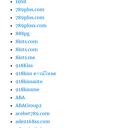
1xbit
789plus.com
789plus.com
789pluss.com
888pg
8lots.com
8lots.com
8lots.me
918Kiss
918kiss ดาวน์โหลด
918kissauto
918kissme
ABA
ABAGroup2
acebet789.com
aden168ss.com