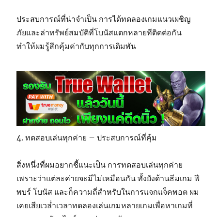
ประสบการณ์ที่น่าจำเป็น การได้ทดลองเกมแนวเผชิญ
ภัยและล่าทรัพย์สมบัติที่โบนัสแตกหลายทีติดต่อกัน
ทำให้ผมรู้สึกคุ้มค่ากับทุกการเดิมพัน
4. ทดสอบเล่นทุกค่าย – ประสบการณ์ที่คุ้ม
สิ่งหนึ่งที่ผมอยากชี้แนะเป็น การทดสอบเล่นทุกค่าย
เพราะว่าแต่ละค่ายจะมีไม่เหมือนกัน ทั้งยังด้านธีมเกม ฟี
พบร์ โบนัส และก็ความถี่สำหรับในการแจกแจ็คพอต ผม
เคยเสียเวล่ำเวลาทดลองเล่นเกมหลายเกมเพื่อหาเกมที่