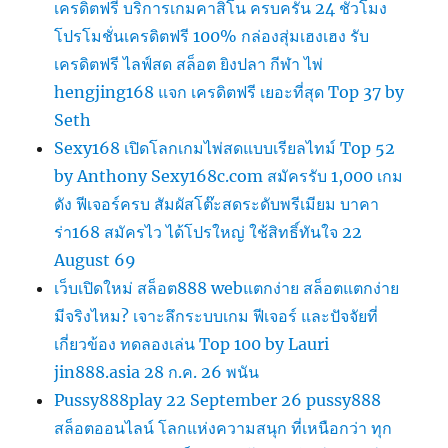
เครดิตฟรี บริการเกมคาสิโน ครบครัน 24 ชั่วโมง
โปรโมชั่นเครดิตฟรี 100% กล่องสุ่มเฮงเฮง รับ
เครดิตฟรี ไลฟ์สด สล็อต ยิงปลา กีฬา ไพ่
hengjing168 แจก เครดิตฟรี เยอะที่สุด Top 37 by
Seth
Sexy168 เปิดโลกเกมไพ่สดแบบเรียลไทม์ Top 52
by Anthony Sexy168c.com สมัครรับ 1,000 เกม
ดัง ฟีเจอร์ครบ สัมผัสโต๊ะสดระดับพรีเมียม บาคา
ร่า168 สมัครไว ได้โปรใหญ่ ใช้สิทธิ์ทันใจ 22
August 69
เว็บเปิดใหม่ สล็อต888 webแตกง่าย สล็อตแตกง่าย
มีจริงไหม? เจาะลึกระบบเกม ฟีเจอร์ และปัจจัยที่
เกี่ยวข้อง ทดลองเล่น Top 100 by Lauri
jin888.asia 28 ก.ค. 26 พนัน
Pussy888play 22 September 26 pussy888
สล็อตออนไลน์ โลกแห่งความสนุก ที่เหนือกว่า ทุก