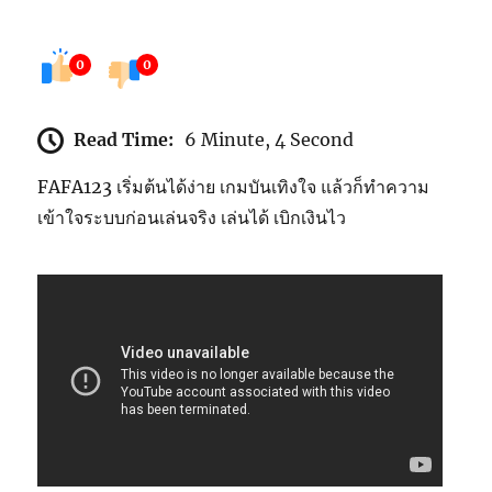
0
0
Read Time:
6 Minute, 4 Second
FAFA123 เริ่มต้นได้ง่าย เกมบันเทิงใจ แล้วก็ทำความ
เข้าใจระบบก่อนเล่นจริง เล่นได้ เบิกเงินไว