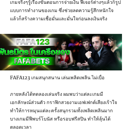
เกมจริงๆรู้เรื่องขั้นตอนการจ่ายเงิน ฟีเจอร์ต่างๆแล้วก็รูป
แบบการทำงานของเกม ซึ่งช่วยลดความรู้สึกหนักใจ
แล้วก็สร้างความเชื่อมั่นและมั่นใจก่อนลงเงินจริง
FAFA123 เกมสนุกสนาน เล่นเพลิดเพลิน ไม่เบื่อ
ภายหลังได้ทดลองเล่นจริง ผมพบว่าแต่ละเกมมี
เอกลักษณ์ส่วนตัว กราฟิกสวยงามเอฟเฟกต์เสียงเร้าใจ
ทำให้การหมุนแต่ละครั้งสนุกรวมทั้งเพลิดเพลินมาก
บางเกมมีฟีพบร์โบนัส หรือรอบฟรีสปิน ทำให้ลุ้นได้
ตลอดเวลา