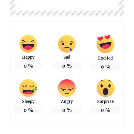
Happy
Sad
Excited
0
%
0
%
0
%
Sleepy
Angry
Surprise
0
%
0
%
0
%