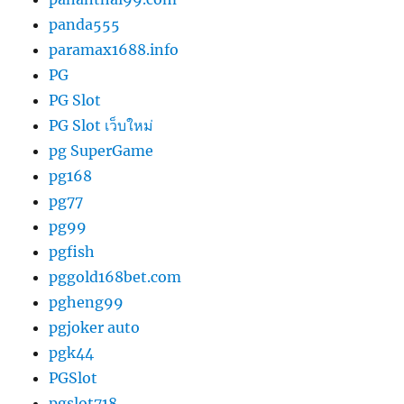
panda555
paramax1688.info
PG
PG Slot
PG Slot เว็บใหม่
pg SuperGame
pg168
pg77
pg99
pgfish
pggold168bet.com
pgheng99
pgjoker auto
pgk44
PGSlot
pgslot718