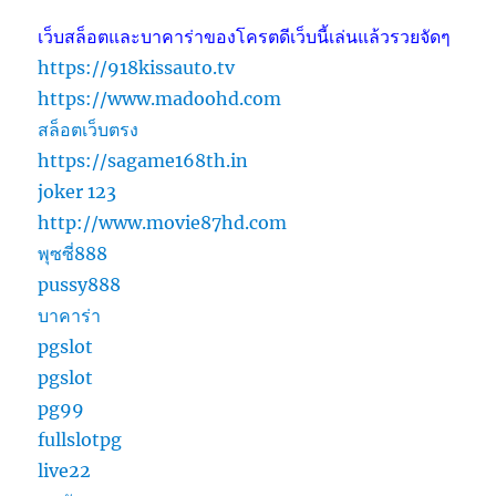
เว็บสล็อตและบาคาร่าของโครตดีเว็บนี้เล่นแล้วรวยจัดๆ
https://918kissauto.tv
https://www.madoohd.com
สล็อตเว็บตรง
https://sagame168th.in
joker 123
http://www.movie87hd.com
พุซซี่888
pussy888
บาคาร่า
pgslot
pgslot
pg99
fullslotpg
live22