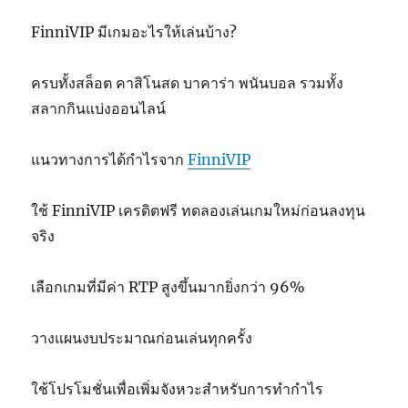
FinniVIP มีเกมอะไรให้เล่นบ้าง?
ครบทั้งสล็อต คาสิโนสด บาคาร่า พนันบอล รวมทั้ง
สลากกินแบ่งออนไลน์
แนวทางการได้กำไรจาก
FinniVIP
ใช้ FinniVIP เครดิตฟรี ทดลองเล่นเกมใหม่ก่อนลงทุน
จริง
เลือกเกมที่มีค่า RTP สูงขึ้นมากยิ่งกว่า 96%
วางแผนงบประมาณก่อนเล่นทุกครั้ง
ใช้โปรโมชั่นเพื่อเพิ่มจังหวะสำหรับการทำกำไร