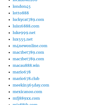
london45
lotto888
luckycat789.com
luis16888.com
luke999.net
lux555.net
m4newonline.com
mac1bet789.com
mac1bet789.com
macau888.win
mario678
mario678.club
meekin365day.com
mexicanoo.com
mfj889xx.com
mia88th.com