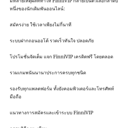
มีหลายเหตุผลที่ทำให้ FinniVIP กลายเป็นตัวเลือกลำดับ
หนึ่งของนักเดิมพันออนไลน์:
สมัครง่าย ใช้เวลาเพียงไม่กี่นาที
ระบบฝากถอนออโต้ รวดเร็วทันใจ ปลอดภัย
โปรโมชั่นจัดเต็ม แจก FinniVIP เครดิตฟรี โดยตลอด
รวมเกมพนันนานาประการครบทุกชนิด
รองรับทุกแพลตฟอร์ม ทั้งยังคอมพิวเตอร์และโทรศัพท์
มือถือ
แนวทางการสมัครและเข้าระบบ FinniVIP