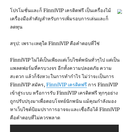
โปรโมชั่นและก็ FinniVIP เครดิตฟรี เป็นเครื่องไม้
เครื่องมือสำคัญสำหรับการเพิ่มรอบการเล่นและก็
ลดทุน
สรุป: เพราะเหตุใด FinniVIP คือคำตอบที่ใช่
FinniVIP ไม่ได้เป็นเพียงแต่เว็บไซต์พนันทั่วๆไป แต่เป็น
แพลตฟอร์มที่ครบวงจร อีกทั้งความปลอดภัย ความ
สะดวก แล้วก็จังหวะในการทำกำไร ไม่ว่าจะเป็นการ
FinniVIP สมัคร,
FinniVIP เครดิตฟรี
การ FinniVIP
เข้าสู่ระบบ หรือการรับ FinniVIP เครดิตฟรี ทุกๆอย่าง
ถูกปรับปรุงมาเพื่อตอบโจทย์นักพนัน แม้คุณกำลังมอง
หาเว็บไซต์ป้อมปราการอาจจะและเชื่อถือได้ FinniVIP
คือคำตอบที่ไม่ควรพลาด