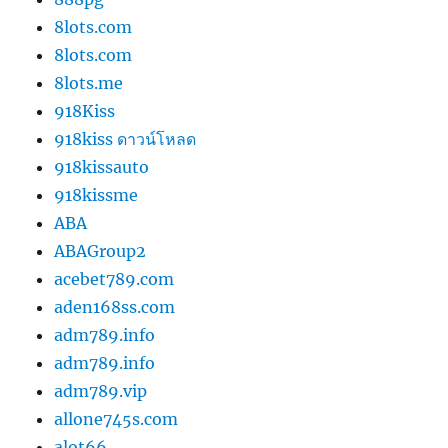
8lots.com
8lots.com
8lots.me
918Kiss
918kiss ดาวน์โหลด
918kissauto
918kissme
ABA
ABAGroup2
acebet789.com
aden168ss.com
adm789.info
adm789.info
adm789.vip
allone745s.com
alot66