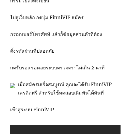
กรรมวิธีลงทะเบียน
ไปสู่เว็บหลัก กดปุ่ม FinniVIP สมัคร
กรอกเบอร์โทรศัพท์ แล้วก็ข้อมูลส่วนตัวที่ต้อง
ตั้งรหัสผ่านที่ปลอดภัย
กดรับรอง รอคอยระบบตรวจตราไม่เกิน 2 นาที
เมื่อสมัครเสร็จสมบูรณ์ คุณจะได้รับ FinniVIP
เครดิตฟรี สำหรับใช้ทดสอบเดิมพันได้ทันที
เข้าสู่ระบบ FinniVIP