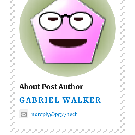
About Post Author
GABRIEL WALKER
noreply@pg77.tech