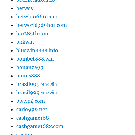
betway
betwin6666.com
betworld369hot.com
bio285th.com
bkkwin
bluewin8888.info
bombet888.win
bonanza99
bonus888
brazil999 ทางเข้า
brazil999 ทางเข้า
bwvip4.com
carlo999.net
cashgame168
cashgame168x.com
Casino