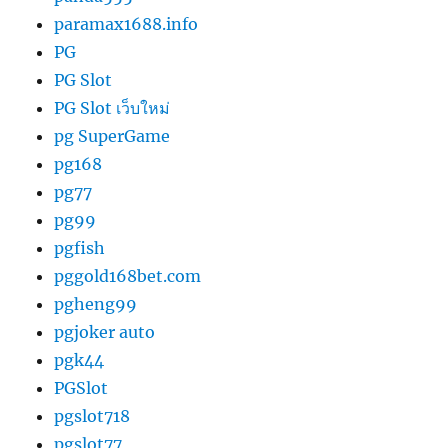
paramax1688.info
PG
PG Slot
PG Slot เว็บใหม่
pg SuperGame
pg168
pg77
pg99
pgfish
pggold168bet.com
pgheng99
pgjoker auto
pgk44
PGSlot
pgslot718
pgslot77