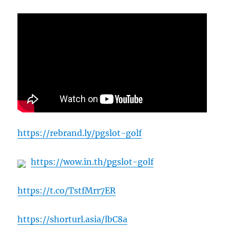
https://rebrand.ly/pgslot-golf
https://wow.in.th/pgslot-golf
https://t.co/TstfMrr7ER
https://shorturl.asia/lbC8a