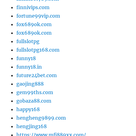
finnivips.com
fortune99vip.com
fox689ok.com
fox689ok.com
fullslotpg
fullslotpg168.com
funny18
funny18.in
future24bet.com
gaojing888
gem99ths.com
gobaza88.com
happy168
hengheng9899.com
hengjing168
https://www.mfj889xx.com/