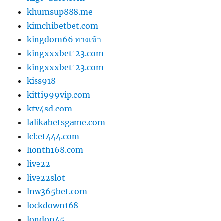
khumsup888.me
kimchibetbet.com
kingdom66 ทางเข้า
kingxxxbet123.com
kingxxxbet123.com
kiss918
kitti999vip.com
ktv4sd.com
lalikabetsgame.com
lcbet444.com
lionth168.com
live22
live22slot
lnw365bet.com
lockdown168
london45