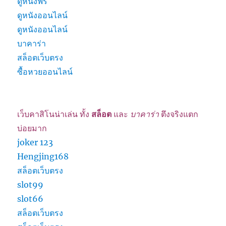
ดูหนังฟรี
ดูหนังออนไลน์
ดูหนังออนไลน์
บาคาร่า
สล็อตเว็บตรง
ซื้อหวยออนไลน์
เว็บคาสิโนน่าเล่น ทั้ง
สล็อต
และ
บาคาร่า
ตึงจริงแตก
บ่อยมาก
joker 123
Hengjing168
สล็อตเว็บตรง
slot99
slot66
สล็อตเว็บตรง