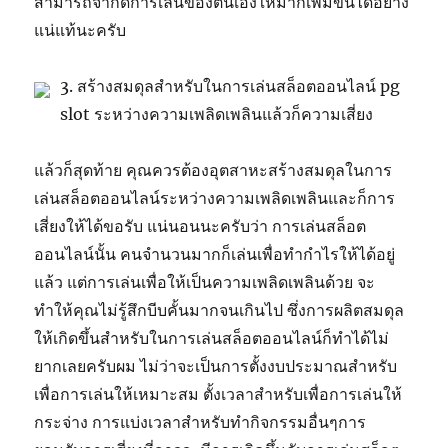
สามารถจำกัดการเล่นของตนเองให้มากเพิ่มขึ้นได้อย่าง
แน่แท้นะครับ
3. สร้างสมดุลสำหรับในการเล่นสล็อตออนไลน์ pg
slot ระหว่างความเพลิดเพลินแล้วก็ความเสี่ยง
แล้วก็สุดท้าย คุณควรต้องอุตสาหะสร้างสมดุลในการ
เล่นสล็อตออนไลน์ระหว่างความเพลิดเพลินและก็การ
เสี่ยงให้ได้ขอรับ แน่นอนนะครับว่า การเล่นสล็อต
ออนไลน์นั้น คนจำนวนมากก็เล่นเพื่อทำกำไรให้ได้อยู่
แล้ว แต่การเล่นเพื่อให้เป็นความเพลิดเพลินด้วย จะ
ทำให้คุณไม่รู้สึกบีบคั้นมากจนเกินไป ซึ่งการผลิตสมดุล
ให้เกิดขึ้นสำหรับในการเล่นสล็อตออนไลน์ก็ทำได้ไม่
ยากเลยครับผม ไม่ว่าจะเป็นการตั้งงบประมาณสำหรับ
เพื่อการเล่นให้เหมาะสม ตั้งเวลาสำหรับเพื่อการเล่นให้
กระจ่าง การแบ่งเวลาสำหรับทำกิจกรรมอื่นๆการ