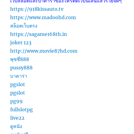
เว็บสล็อตและบาคาร่าของโครตดีเว็บนี้เล่นแล้วรวยจัดๆ
https://918kissauto.tv
https://www.madoohd.com
สล็อตเว็บตรง
https://sagame168th.in
joker 123
http://www.movie87hd.com
พุซซี่888
pussy888
บาคาร่า
pgslot
pgslot
pg99
fullslotpg
live22
ดูหนัง