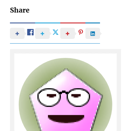
Share