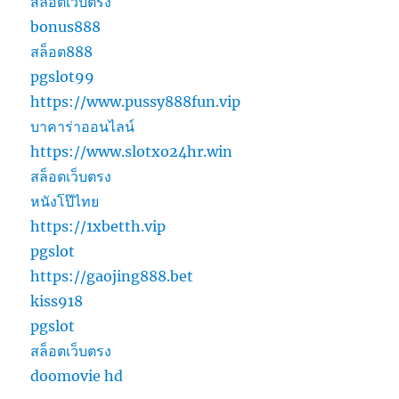
สล็อตเว็บตรง
bonus888
สล็อต888
pgslot99
https://www.pussy888fun.vip
บาคาร่าออนไลน์
https://www.slotxo24hr.win
สล็อตเว็บตรง
หนังโป๊ไทย
https://1xbetth.vip
pgslot
https://gaojing888.bet
kiss918
pgslot
สล็อตเว็บตรง
doomovie hd