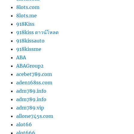
8lots.com
8lots.me
918Kiss
918kiss ดาวน์โหลด
918kissauto
918kissme
ABA
ABAGroup2
acebet789.com
aden168ss.com
adm789.info
adm789.info
adm789.vip
allone745s.com
alot66
alot666