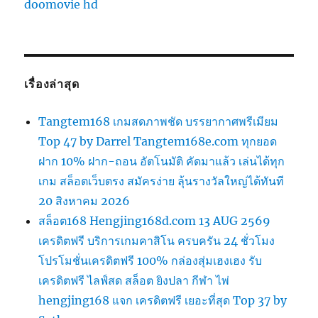
doomovie hd
เรื่องล่าสุด
Tangtem168 เกมสดภาพชัด บรรยากาศพรีเมียม
Top 47 by Darrel Tangtem168e.com ทุกยอด
ฝาก 10% ฝาก-ถอน อัตโนมัติ คัดมาแล้ว เล่นได้ทุก
เกม สล็อตเว็บตรง สมัครง่าย ลุ้นรางวัลใหญ่ได้ทันที
20 สิงหาคม 2026
สล็อต168 Hengjing168d.com 13 AUG 2569
เครดิตฟรี บริการเกมคาสิโน ครบครัน 24 ชั่วโมง
โปรโมชั่นเครดิตฟรี 100% กล่องสุ่มเฮงเฮง รับ
เครดิตฟรี ไลฟ์สด สล็อต ยิงปลา กีฬา ไพ่
hengjing168 แจก เครดิตฟรี เยอะที่สุด Top 37 by