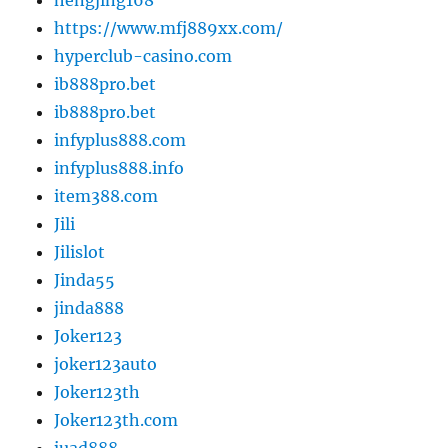
hengjing168
https://www.mfj889xx.com/
hyperclub-casino.com
ib888pro.bet
ib888pro.bet
infyplus888.com
infyplus888.info
item388.com
Jili
Jilislot
Jinda55
jinda888
Joker123
joker123auto
Joker123th
Joker123th.com