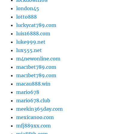
lockdown168
london45
lotto888
luckycat789.com
luis16888.com
luke999.net
lux555.net
m4newonline.com
mac1bet789.com
mac1bet789.com
macau888.win
mario678
mario678.club
meekin365day.com
mexicanoo.com
mfj889xx.com