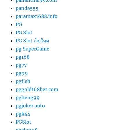
pananthai99.com
panda555
paramax1688.info
PG
PG Slot
PG Slot เว็บใหม่
pg SuperGame
pg168
pg77
pg99
pgfish
pggold168bet.com
pgheng99
pgjoker auto
pgk44
PGSlot