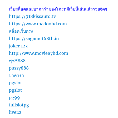
เว็บสล็อตและบาคาร่าของโครตดีเว็บนี้เล่นแล้วรวยจัดๆ
https://918kissauto.tv
https://www.madoohd.com
สล็อตเว็บตรง
https://sagame168th.in
joker 123
http://www.movie87hd.com
พุซซี่888
pussy888
บาคาร่า
pgslot
pgslot
pg99
fullslotpg
live22