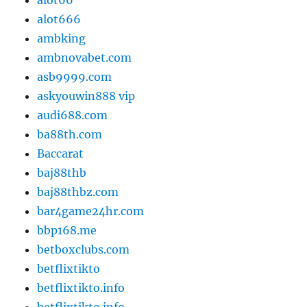
alot66
alot666
ambking
ambnovabet.com
asb9999.com
askyouwin888 vip
audi688.com
ba88th.com
Baccarat
baj88thb
baj88thbz.com
bar4game24hr.com
bbp168.me
betboxclubs.com
betflixtikto
betflixtikto.info