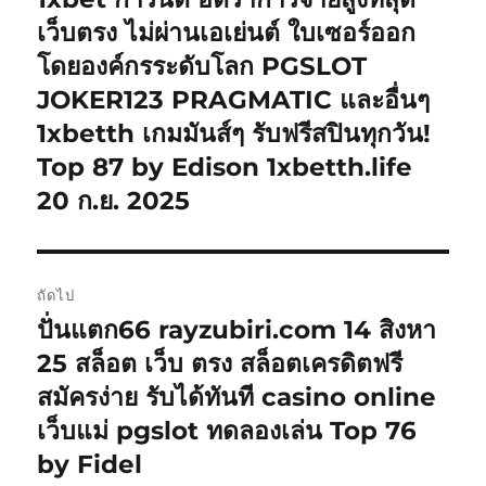
ก่อน
เว็บตรง ไม่ผ่านเอเย่นต์ ใบเซอร์ออก
หน้า:
โดยองค์กรระดับโลก PGSLOT
JOKER123 PRAGMATIC และอื่นๆ
1xbetth เกมมันส์ๆ รับฟรีสปินทุกวัน!
Top 87 by Edison 1xbetth.life
20 ก.ย. 2025
ถัดไป
ปั่นแตก66 rayzubiri.com 14 สิงหา
เรื่อง
ต่อ
25 สล็อต เว็บ ตรง สล็อตเครดิตฟรี
ไป:
สมัครง่าย รับได้ทันที casino online
เว็บแม่ pgslot ทดลองเล่น Top 76
by Fidel