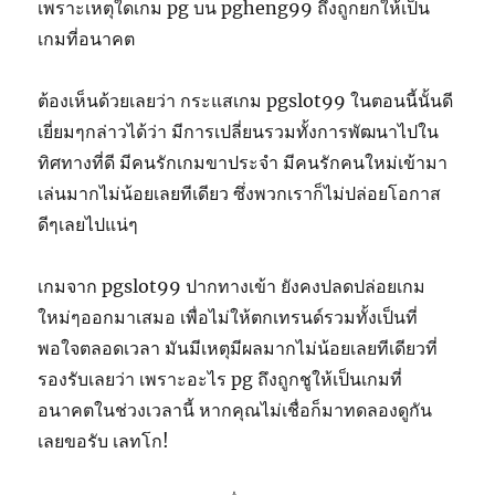
เพราะเหตุใดเกม pg บน pgheng99 ถึงถูกยกให้เป็น
เกมที่อนาคต
ต้องเห็นด้วยเลยว่า กระแสเกม pgslot99 ในตอนนี้นั้นดี
เยี่ยมๆกล่าวได้ว่า มีการเปลี่ยนรวมทั้งการพัฒนาไปใน
ทิศทางที่ดี มีคนรักเกมขาประจำ มีคนรักคนใหม่เข้ามา
เล่นมากไม่น้อยเลยทีเดียว ซึ่งพวกเราก็ไม่ปล่อยโอกาส
ดีๆเลยไปแน่ๆ
เกมจาก pgslot99 ปากทางเข้า ยังคงปลดปล่อยเกม
ใหม่ๆออกมาเสมอ เพื่อไม่ให้ตกเทรนด์รวมทั้งเป็นที่
พอใจตลอดเวลา มันมีเหตุมีผลมากไม่น้อยเลยทีเดียวที่
รองรับเลยว่า เพราะอะไร pg ถึงถูกชูให้เป็นเกมที่
อนาคตในช่วงเวลานี้ หากคุณไม่เชื่อก็มาทดลองดูกัน
เลยขอรับ เลทโก!