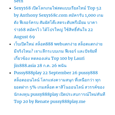
Seth
Sexy168 เปิดโลกเกมไพ่สดแบบเรียลไทม์ Top 52
by Anthony Sexy168c.com สมัครรับ 1,000 เกม
ดัง ฟีเจอร์ครบ สัมผัสโต๊ะสดระดับพรีเมียม บาคา
ร่า168 สมัครไว ได้โปรใหญ่ ใช้สิทธิ์ทันใจ 22
August 69
เว็บเปิดใหม่ สล็อต888 webแตกง่าย สล็อตแตกง่าย
มีจริงไหม? เจาะลึกระบบเกม ฟีเจอร์ และปัจจัยที่
เกี่ยวข้อง ทดลองเล่น Top 100 by Lauri
jin888.asia 28 ก.ค. 26 พนัน
Pussy888play 22 September 26 pussy888
สล็อตออนไลน์ โลกแห่งความสนุก ที่เหนือกว่า ทุก
ยอดฝาก 5% เกมสล็อต คาสิโนออนไลน์ สวรรค์ของ
นักลงทุน pussy888play เปิดประสบการณ์ใหม่ทันที
Top 20 by Renate pussy888play.me