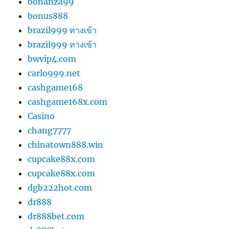
bonanza99
bonus888
brazil999 ทางเข้า
brazil999 ทางเข้า
bwvip4.com
carlo999.net
cashgame168
cashgame168x.com
Casino
chang7777
chinatown888.win
cupcake88x.com
cupcake88x.com
dgb222hot.com
dr888
dr888bet.com