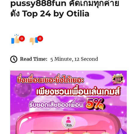
pussy888fun คัดเกมทุกค่าย
ดัง Top 24 by Otilia
0
0
Read Time:
5 Minute, 12 Second