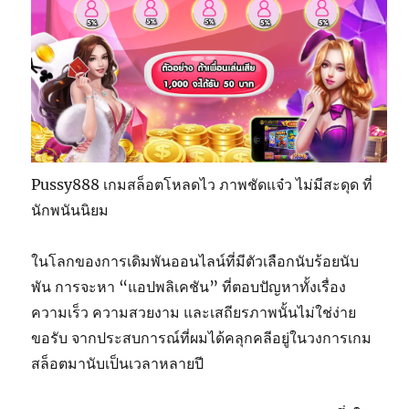
Pussy888 เกมสล็อตโหลดไว ภาพชัดแจ๋ว ไม่มีสะดุด ที่
นักพนันนิยม
ในโลกของการเดิมพันออนไลน์ที่มีตัวเลือกนับร้อยนับ
พัน การจะหา “แอปพลิเคชัน” ที่ตอบปัญหาทั้งเรื่อง
ความเร็ว ความสวยงาม และเสถียรภาพนั้นไม่ใช่ง่าย
ขอรับ จากประสบการณ์ที่ผมได้คลุกคลีอยู่ในวงการเกม
สล็อตมานับเป็นเวลาหลายปี