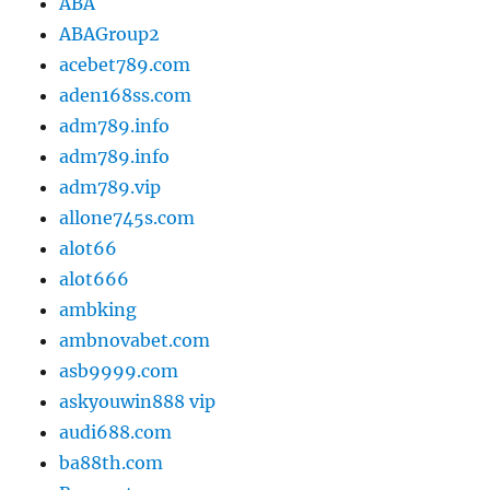
ABA
ABAGroup2
acebet789.com
aden168ss.com
adm789.info
adm789.info
adm789.vip
allone745s.com
alot66
alot666
ambking
ambnovabet.com
asb9999.com
askyouwin888 vip
audi688.com
ba88th.com