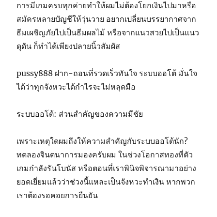
การมีเกมครบทุกค่ายทำให้ผมไม่ต้องโยกเงินไปมาหรือ
สมัครหลายบัญชีให้วุ่นวาย อยากเปลี่ยนบรรยากาศจาก
ธีมเผชิญภัยไปเป็นธีมผลไม้ หรือจากแนวสวยไปเป็นแนว
ดุดัน ก็ทำได้เพียงปลายนิ้วสัมผัส
pussy888 ฝาก-ถอนที่รวดเร็วทันใจ ระบบออโต้ มั่นใจ
ได้ว่าทุกจังหวะได้กำไรจะไม่หลุดมือ
ระบบออโต้: ส่วนสำคัญของความมีชัย
เพราะเหตุใดผมถึงให้ความสำคัญกับระบบออโต้นัก?
ทดลองจินตนาการมองครับผม ในช่วงโอกาสทองที่ตัว
เกมกำลังรันโบนัส หรือตอนที่เราพินิจพิจารณามาอย่าง
ยอดเยี่ยมแล้วว่าช่วงนี้แหละเป็นจังหวะทำเงิน หากพวก
เราต้องรอคอยการยืนยัน