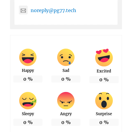
noreply@pg77.tech
Happy
Sad
Excited
0
%
0
%
0
%
Sleepy
Angry
Surprise
0
%
0
%
0
%