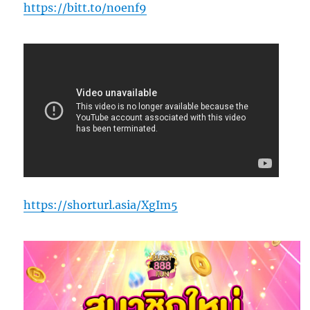
https://bitt.to/noenf9
https://shorturl.asia/XgIm5