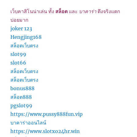
เว็บคาสิโนน่าเล่น ทั้ง
สล็อต
และ
บาคาร่า
ตึงจริงแตก
บ่อยมาก
joker 123
Hengjing168
สล็อตเว็บตรง
slot99
slot66
สล็อตเว็บตรง
สล็อตเว็บตรง
bonus888
สล็อต888
pgslot99
https://www.pussy888fun.vip
บาคาร่าออนไลน์
https://www.slotxo24hr.win