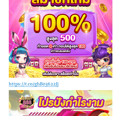
https://t.co/ghB03622Jj