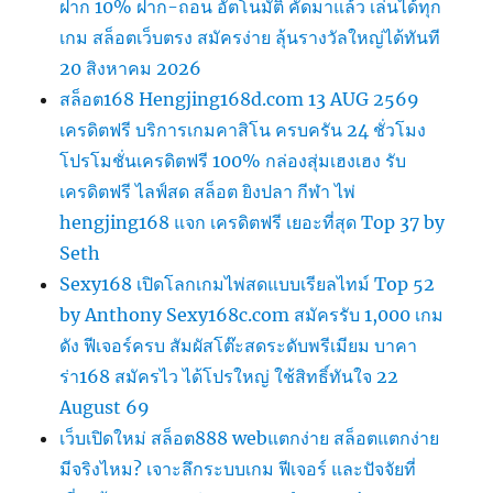
ฝาก 10% ฝาก-ถอน อัตโนมัติ คัดมาแล้ว เล่นได้ทุก
เกม สล็อตเว็บตรง สมัครง่าย ลุ้นรางวัลใหญ่ได้ทันที
20 สิงหาคม 2026
สล็อต168 Hengjing168d.com 13 AUG 2569
เครดิตฟรี บริการเกมคาสิโน ครบครัน 24 ชั่วโมง
โปรโมชั่นเครดิตฟรี 100% กล่องสุ่มเฮงเฮง รับ
เครดิตฟรี ไลฟ์สด สล็อต ยิงปลา กีฬา ไพ่
hengjing168 แจก เครดิตฟรี เยอะที่สุด Top 37 by
Seth
Sexy168 เปิดโลกเกมไพ่สดแบบเรียลไทม์ Top 52
by Anthony Sexy168c.com สมัครรับ 1,000 เกม
ดัง ฟีเจอร์ครบ สัมผัสโต๊ะสดระดับพรีเมียม บาคา
ร่า168 สมัครไว ได้โปรใหญ่ ใช้สิทธิ์ทันใจ 22
August 69
เว็บเปิดใหม่ สล็อต888 webแตกง่าย สล็อตแตกง่าย
มีจริงไหม? เจาะลึกระบบเกม ฟีเจอร์ และปัจจัยที่