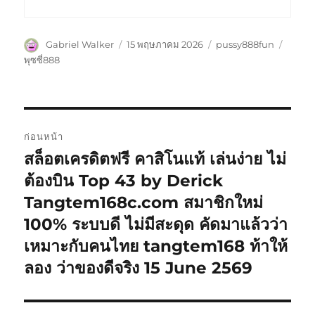
ผู้
เขียน
หมวด
ป้าย
Gabriel Walker
15 พฤษภาคม 2026
pussy888fun
เขียน
เมื่อ
หมู่
กำกับ
พุซซี่888
แนะแนว
ก่อนหน้า
เรื่อง
สล็อตเครดิตฟรี คาสิโนแท้ เล่นง่าย ไม่
เรื่อง
ก่อน
ต้องบิน Top 43 by Derick
หน้า:
Tangtem168c.com สมาชิกใหม่
100% ระบบดี ไม่มีสะดุด คัดมาแล้วว่า
เหมาะกับคนไทย tangtem168 ท้าให้
ลอง ว่าของดีจริง 15 June 2569