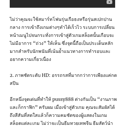
ไม่ว่าคุณจะใช้สมาร์ทโฟนรุ่นเรือธงหรือรุ่นสเปกปาน
กลาง การเข้าถึงเกมต่างๆทำได้เร็วไว ระบบการเปลี่ยน
หน้าเมนูไปจนกระทั่งการเข้าสู่ตัวเกมสล็อตนั้นเกือบจะ
ไม่มีอาการ “ถ่วง” ให้เห็น ซึ่งจุดนี้ถือเป็นประเด็นหลัก
มากสำหรับนักพนันที่เน้นย้ำแนวทางการทำรอบและ
อยากความเกี่ยวเนื่อง
2. ภาพชัดระดับ HD: อรรถรสที่มากกว่าการเพียงแค่กด
สปิน
อีกหนึ่งจุดเด่นที่ทำให้ pussy888 ต่างกันเป็น “งานภาพ
และก็กราฟิก” ครับผม เมื่อเข้าสู่ตัวเกม คุณจะสัมผัสได้
ถึงสีสันที่สดใสแล้วก็ความคมชัดของผู้แสดงในเกม
สล็อตแต่ละเกม ไม่ว่าจะเป็นธีมทวยเทพจีน ธีมสัตว์นำ