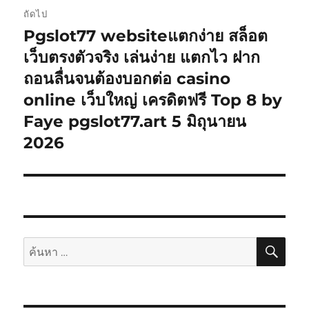
ถัดไป
Pgslot77 websiteแตกง่าย สล็อต
เรื่อง
ต่อ
เว็บตรงตัวจริง เล่นง่าย แตกไว ฝาก
ไป:
ถอนลื่นจนต้องบอกต่อ casino
online เว็บใหญ่ เครดิตฟรี Top 8 by
Faye pgslot77.art 5 มิถุนายน
2026
ค้นห
ค้นหา: