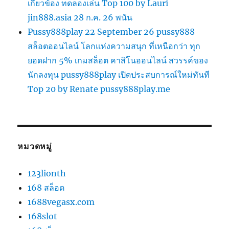
เกี่ยวข้อง ทดลองเล่น Top 100 by Lauri
jin888.asia 28 ก.ค. 26 พนัน
Pussy888play 22 September 26 pussy888
สล็อตออนไลน์ โลกแห่งความสนุก ที่เหนือกว่า ทุก
ยอดฝาก 5% เกมสล็อต คาสิโนออนไลน์ สวรรค์ของ
นักลงทุน pussy888play เปิดประสบการณ์ใหม่ทันที
Top 20 by Renate pussy888play.me
หมวดหมู่
123lionth
168 สล็อต
1688vegasx.com
168slot