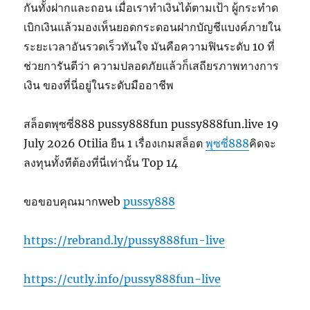
กันทั้งฝากและถอน เมื่อเราทำเงินได้ตามเป้า ผู้กระทำด
เบิกเงินแล้วมองเห็นยอดกระดอนฝากบัญชีแบงค์ภายใน
ระยะเวลาอันรวดเร็วทันใจ มันคือความฟินระดับ 10 ที่
ช่วยการันตีว่า ความปลอดภัยแล้วก็เสถียรภาพทางการ
เงิน ของที่นี่อยู่ในระดับมืออาชีพ
สล็อตพุซซี่888 pussy888fun pussy888fun.live 19
July 2026 Otilia ยืน 1 เรื่องเกมสล็อต
พุซซี่888
คิดจะ
ลงทุนทั้งทีต้องที่นี่เท่านั้น Top 14
ขอขอบคุณมากweb
pussy888
https://rebrand.ly/pussy888fun-live
https://cutly.info/pussy888fun-live