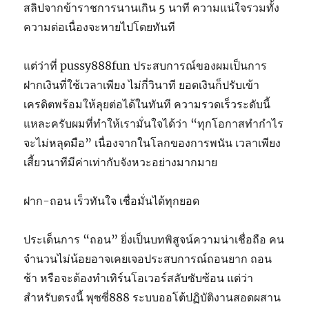
สลิปจากข้าราชการนานเกิน 5 นาที ความแน่ใจรวมทั้ง
ความต่อเนื่องจะหายไปโดยทันที
แต่ว่าที่ pussy888fun ประสบการณ์ของผมเป็นการ
ฝากเงินที่ใช้เวลาเพียง ไม่กี่วินาที ยอดเงินก็ปรับเข้า
เครดิตพร้อมให้ลุยต่อได้ในทันที ความรวดเร็วระดับนี้
แหละครับผมที่ทำให้เรามั่นใจได้ว่า “ทุกโอกาสทำกำไร
จะไม่หลุดมือ” เนื่องจากในโลกของการพนัน เวลาเพียง
เสี้ยวนาทีมีค่าเท่ากับจังหวะอย่างมากมาย
ฝาก-ถอน เร็วทันใจ เชื่อมั่นได้ทุกยอด
ประเด็นการ “ถอน” ยิ่งเป็นบทพิสูจน์ความน่าเชื่อถือ คน
จำนวนไม่น้อยอาจเคยเจอประสบการณ์ถอนยาก ถอน
ช้า หรือจะต้องทำเทิร์นโอเวอร์สลับซับซ้อน แต่ว่า
สำหรับตรงนี้ พุซซี่888 ระบบออโต้ปฏิบัติงานสอดผสาน