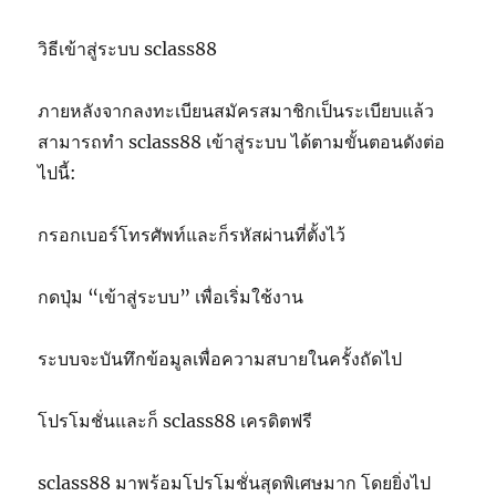
วิธีเข้าสู่ระบบ sclass88
ภายหลังจากลงทะเบียนสมัครสมาชิกเป็นระเบียบแล้ว
สามารถทำ sclass88 เข้าสู่ระบบ ได้ตามขั้นตอนดังต่อ
ไปนี้:
กรอกเบอร์โทรศัพท์และก็รหัสผ่านที่ตั้งไว้
กดปุ่ม “เข้าสู่ระบบ” เพื่อเริ่มใช้งาน
ระบบจะบันทึกข้อมูลเพื่อความสบายในครั้งถัดไป
โปรโมชั่นและก็ sclass88 เครดิตฟรี
sclass88 มาพร้อมโปรโมชั่นสุดพิเศษมาก โดยยิ่งไป