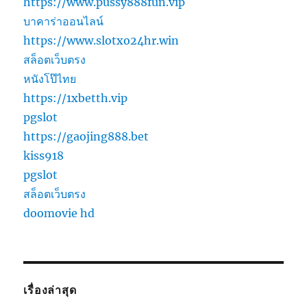
https://www.pussy888fun.vip
บาคาร่าออนไลน์
https://www.slotxo24hr.win
สล็อตเว็บตรง
หนังโป๊ไทย
https://1xbetth.vip
pgslot
https://gaojing888.bet
kiss918
pgslot
สล็อตเว็บตรง
doomovie hd
เรื่องล่าสุด