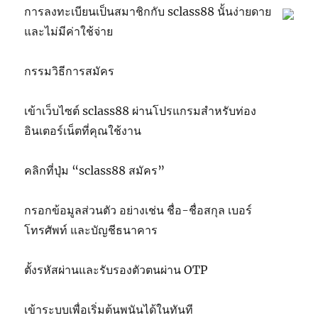
การลงทะเบียนเป็นสมาชิกกับ sclass88 นั้นง่ายดาย
และไม่มีค่าใช้จ่าย
กรรมวิธีการสมัคร
เข้าเว็บไซต์ sclass88 ผ่านโปรแกรมสำหรับท่อง
อินเตอร์เน็ตที่คุณใช้งาน
คลิกที่ปุ่ม “sclass88 สมัคร”
กรอกข้อมูลส่วนตัว อย่างเช่น ชื่อ-ชื่อสกุล เบอร์
โทรศัพท์ และบัญชีธนาคาร
ตั้งรหัสผ่านและรับรองตัวตนผ่าน OTP
เข้าระบบเพื่อเริ่มต้นพนันได้ในทันที