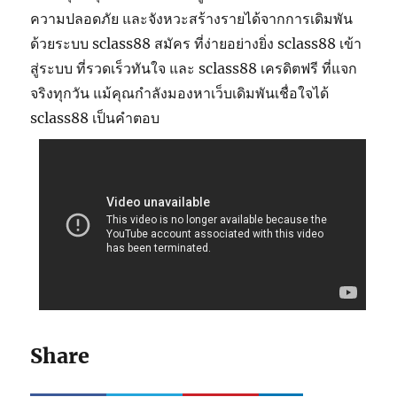
ความปลอดภัย และจังหวะสร้างรายได้จากการเดิมพัน
ด้วยระบบ sclass88 สมัคร ที่ง่ายอย่างยิ่ง sclass88 เข้า
สู่ระบบ ที่รวดเร็วทันใจ และ sclass88 เครดิตฟรี ที่แจก
จริงทุกวัน แม้คุณกำลังมองหาเว็บเดิมพันเชื่อใจได้
sclass88 เป็นคำตอบ
Share