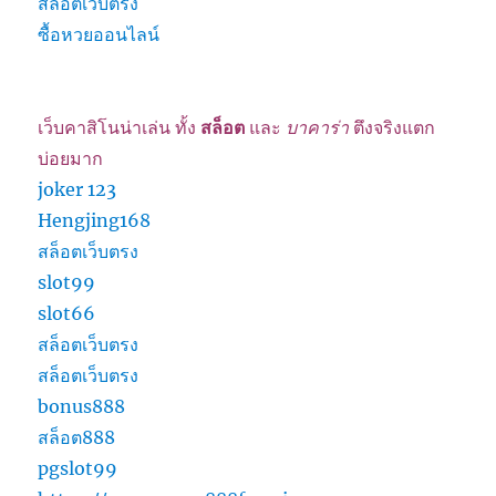
สล็อตเว็บตรง
ซื้อหวยออนไลน์
เว็บคาสิโนน่าเล่น ทั้ง
สล็อต
และ
บาคาร่า
ตึงจริงแตก
บ่อยมาก
joker 123
Hengjing168
สล็อตเว็บตรง
slot99
slot66
สล็อตเว็บตรง
สล็อตเว็บตรง
bonus888
สล็อต888
pgslot99