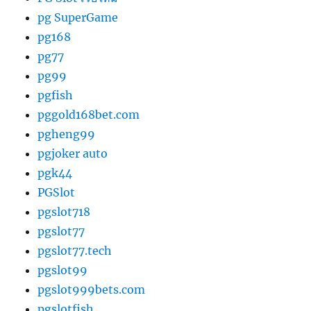
pg SuperGame
pg168
pg77
pg99
pgfish
pggold168bet.com
pgheng99
pgjoker auto
pgk44
PGSlot
pgslot718
pgslot77
pgslot77.tech
pgslot99
pgslot999bets.com
pgslotfish