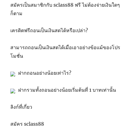
สมัครเป็นสมาชิกกับ sclass88 ฟรี ไม่ต้องจ่ายเงินใดๆ
ก็ตาม
เครดิตฟรีถอนเป็นเงินสดได้หรือเปล่า?
สามารถถอนเป็นเงินสดได้เมื่อเอาอย่างข้อแม้ของโปร
โมชั่น
ฝากถอนอย่างน้อยเท่าไร?
ฝากรวมทั้งถอนอย่างน้อยเริ่มต้นที่ 1 บาทเท่านั้น
ลิงก์ที่เกี่ยว
สมัคร sclass88