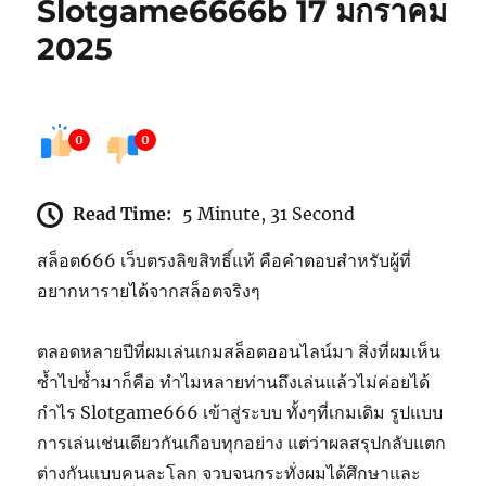
Slotgame6666b 17 มกราคม
2025
0
0
Read Time:
5 Minute, 31 Second
สล็อต666 เว็บตรงลิขสิทธิ์แท้ คือคำตอบสำหรับผู้ที่
อยากหารายได้จากสล็อตจริงๆ
ตลอดหลายปีที่ผมเล่นเกมสล็อตออนไลน์มา สิ่งที่ผมเห็น
ซ้ำไปซ้ำมาก็คือ ทำไมหลายท่านถึงเล่นแล้วไม่ค่อยได้
กำไร Slotgame666 เข้าสู่ระบบ ทั้งๆที่เกมเดิม รูปแบบ
การเล่นเช่นเดียวกันเกือบทุกอย่าง แต่ว่าผลสรุปกลับแตก
ต่างกันแบบคนละโลก จวบจนกระทั่งผมได้ศึกษาและ