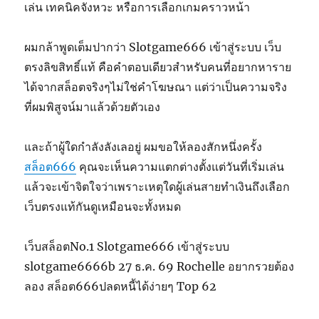
เล่น เทคนิคจังหวะ หรือการเลือกเกมคราวหน้า
ผมกล้าพูดเต็มปากว่า Slotgame666 เข้าสู่ระบบ เว็บ
ตรงลิขสิทธิ์แท้ คือคำตอบเดียวสำหรับคนที่อยากหาราย
ได้จากสล็อตจริงๆไม่ใช่คำโฆษณา แต่ว่าเป็นความจริง
ที่ผมพิสูจน์มาแล้วด้วยตัวเอง
และถ้าผู้ใดกำลังลังเลอยู่ ผมขอให้ลองสักหนึ่งครั้ง
สล็อต666
คุณจะเห็นความแตกต่างตั้งแต่วันที่เริ่มเล่น
แล้วจะเข้าจิตใจว่าเพราะเหตุใดผู้เล่นสายทำเงินถึงเลือก
เว็บตรงแท้กันดูเหมือนจะทั้งหมด
เว็บสล็อตNo.1 Slotgame666 เข้าสู่ระบบ
slotgame6666b 27 ธ.ค. 69 Rochelle อยากรวยต้อง
ลอง สล็อต666ปลดหนี้ได้ง่ายๆ Top 62