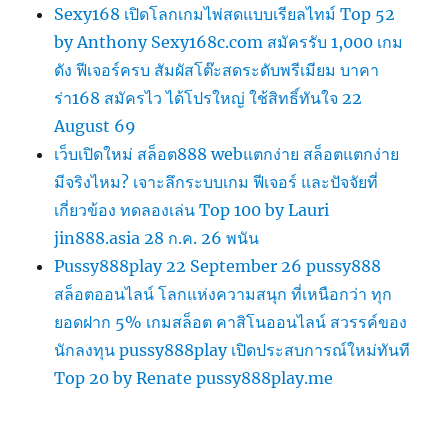
Sexy168 เปิดโลกเกมไพ่สดแบบเรียลไทม์ Top 52
by Anthony Sexy168c.com สมัครรับ 1,000 เกม
ดัง ฟีเจอร์ครบ สัมผัสโต๊ะสดระดับพรีเมียม บาคา
ร่า168 สมัครไว ได้โปรใหญ่ ใช้สิทธิ์ทันใจ 22
August 69
เว็บเปิดใหม่ สล็อต888 webแตกง่าย สล็อตแตกง่าย
มีจริงไหม? เจาะลึกระบบเกม ฟีเจอร์ และปัจจัยที่
เกี่ยวข้อง ทดลองเล่น Top 100 by Lauri
jin888.asia 28 ก.ค. 26 พนัน
Pussy888play 22 September 26 pussy888
สล็อตออนไลน์ โลกแห่งความสนุก ที่เหนือกว่า ทุก
ยอดฝาก 5% เกมสล็อต คาสิโนออนไลน์ สวรรค์ของ
นักลงทุน pussy888play เปิดประสบการณ์ใหม่ทันที
Top 20 by Renate pussy888play.me