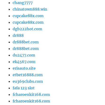
chang7777
chinatown888.win
cupcake88x.com
cupcake88x.com
dgb222hot.com
dr888
dr888bet.com
dr888bet.com
du2477.com
ek4567.com
erisauto.site
etbet16888.com
eu369clubs.com
fafa 123 slot
fcharoenkit168.com
fcharoenkit168.com