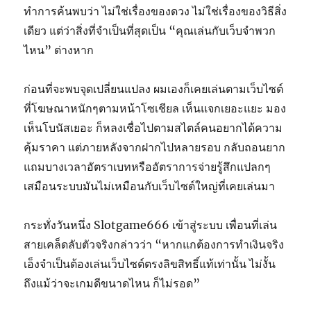
ทำการค้นพบว่า ไม่ใช่เรื่องของดวง ไม่ใช่เรื่องของวิธีสิ่ง
เดียว แต่ว่าสิ่งที่จำเป็นที่สุดเป็น “คุณเล่นกับเว็บจำพวก
ไหน” ต่างหาก
ก่อนที่จะพบจุดเปลี่ยนแปลง ผมเองก็เคยเล่นตามเว็บไซต์
ที่โฆษณาหนักๆตามหน้าโซเชียล เห็นแจกเยอะแยะ มอง
เห็นโบนัสเยอะ ก็หลงเชื่อไปตามสไตล์คนอยากได้ความ
คุ้มราคา แต่ภายหลังจากฝากไปหลายรอบ กลับถอนยาก
แถมบางเวลาอัตราเบทหรืออัตราการจ่ายรู้สึกแปลกๆ
เสมือนระบบมันไม่เหมือนกับเว็บไซต์ใหญ่ที่เคยเล่นมา
กระทั่งวันหนึ่ง Slotgame666 เข้าสู่ระบบ เพื่อนที่เล่น
สายเคล็ดลับตัวจริงกล่าวว่า “หากแกต้องการทำเงินจริง
เอ็งจำเป็นต้องเล่นเว็บไซต์ตรงลิขสิทธิ์แท้เท่านั้น ไม่งั้น
ถึงแม้ว่าจะเกมดีขนาดไหน ก็ไม่รอด”