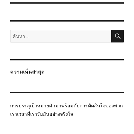
ค้นห
ค้นหา:
ความเห็นล่าสุด
การบรรลุเป้าหมายมักมาพร้อมกับการตัดสินใจของพวก
เราเวลาที่เรารับมันอย่างจริงใจ