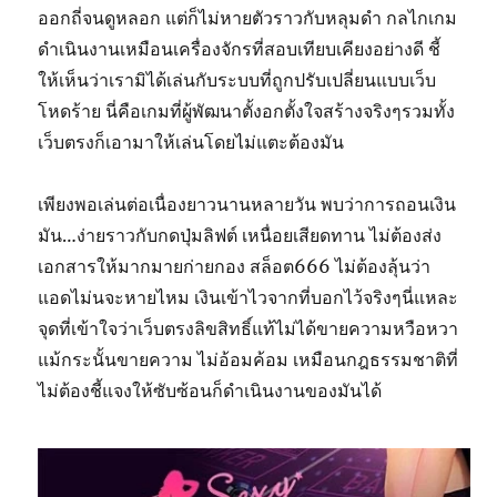
ออกถี่จนดูหลอก แต่ก็ไม่หายตัวราวกับหลุมดำ กลไกเกม
ดำเนินงานเหมือนเครื่องจักรที่สอบเทียบเคียงอย่างดี ชี้
ให้เห็นว่าเรามิได้เล่นกับระบบที่ถูกปรับเปลี่ยนแบบเว็บ
โหดร้าย นี่คือเกมที่ผู้พัฒนาตั้งอกตั้งใจสร้างจริงๆรวมทั้ง
เว็บตรงก็เอามาให้เล่นโดยไม่แตะต้องมัน
เพียงพอเล่นต่อเนื่องยาวนานหลายวัน พบว่าการถอนเงิน
มัน…ง่ายราวกับกดปุ่มลิฟต์ เหนื่อยเสียดทาน ไม่ต้องส่ง
เอกสารให้มากมายก่ายกอง สล็อต666 ไม่ต้องลุ้นว่า
แอดไม่นจะหายไหม เงินเข้าไวจากที่บอกไว้จริงๆนี่แหละ
จุดที่เข้าใจว่าเว็บตรงลิขสิทธิ์แท้ไม่ได้ขายความหวือหวา
แม้กระนั้นขายความ ไม่อ้อมค้อม เหมือนกฎธรรมชาติที่
ไม่ต้องชี้แจงให้ซับซ้อนก็ดำเนินงานของมันได้