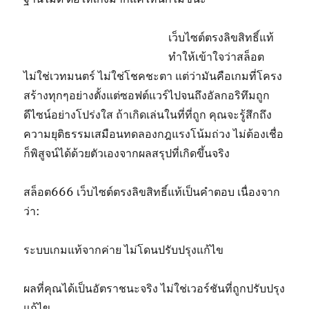
เว็บไซต์ตรงลิขสิทธิ์แท้
ทำให้เข้าใจว่าสล็อต
ไม่ใช่เวทมนตร์ ไม่ใช่โชคชะตา แต่ว่ามันคือเกมที่โครง
สร้างทุกๆอย่างตั้งแต่ซอฟต์แวร์ไปจนถึงอัลกอริทึมถูก
ดีไซน์อย่างโปร่งใส ถ้าเกิดเล่นในที่ที่ถูก คุณจะรู้สึกถึง
ความยุติธรรมเสมือนทดลองกฎแรงโน้มถ่วง ไม่ต้องเชื่อ
ก็พิสูจน์ได้ด้วยตัวเองจากผลสรุปที่เกิดขึ้นจริง
สล็อต666 เว็บไซต์ตรงลิขสิทธิ์แท้เป็นคำตอบ เนื่องจาก
ว่า:
ระบบเกมแท้จากค่าย ไม่โดนปรับปรุงแก้ไข
ผลที่คุณได้เป็นอัตราชนะจริง ไม่ใช่เวอร์ชันที่ถูกปรับปรุง
แก้ไข