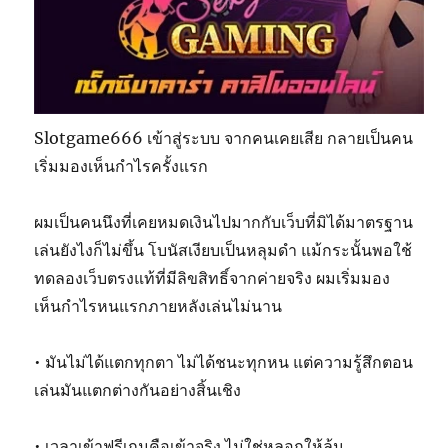
Slotgame666 เข้าสู่ระบบ จากคนเคยเสีย กลายเป็นคน
เริ่มมองเห็นกำไรครั้งแรก
ผมเป็นคนนึงที่เคยหมดเงินไปมากกับเว็บที่มิได้มาตรฐาน
เล่นยังไงก็ไม่ขึ้น โบนัสเงียบเป็นหลุมดำ แม้กระนั้นพอใช้
ทดลองเว็บตรงแท้ที่มีลิขสิทธิ์จากค่ายจริง ผมเริ่มมอง
เห็นกำไรหนแรกภายหลังเล่นไม่นาน
• มันไม่ได้แตกทุกตา ไม่ได้ชนะทุกหน แต่ความรู้สึกตอน
เล่นมันแตกต่างกันอย่างสิ้นเชิง
• เวลาเข้าฟรีเกมคือเข้าจริง ไม่ใช่หลอกให้ลุ้น