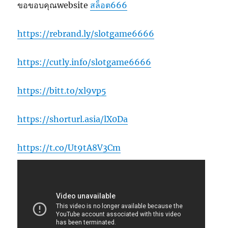
ขอขอบคุณwebsite
สล็อต666
https://rebrand.ly/slotgame6666
https://cutly.info/slotgame6666
https://bitt.to/xl9vp5
https://shorturl.asia/lX0Da
https://t.co/Ut9tA8V3Cm