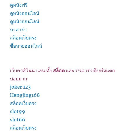
ดูหนังฟรี
ดูหนังออนไลน์
ดูหนังออนไลน์
บาคาร่า
สล็อตเว็บตรง
ซื้อหวยออนไลน์
เว็บคาสิโนน่าเล่น ทั้ง
สล็อต
และ
บาคาร่า
ตึงจริงแตก
บ่อยมาก
joker 123
Hengjing168
สล็อตเว็บตรง
slot99
slot66
สล็อตเว็บตรง