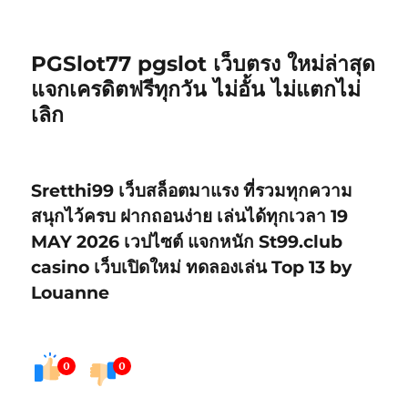
PGSlot77 pgslot เว็บตรง ใหม่ล่าสุด
แจกเครดิตฟรีทุกวัน ไม่อั้น ไม่แตกไม่
เลิก
Sretthi99 เว็บสล็อตมาแรง ที่รวมทุกความ
สนุกไว้ครบ ฝากถอนง่าย เล่นได้ทุกเวลา 19
MAY 2026 เวปไซต์ แจกหนัก St99.club
casino เว็บเปิดใหม่ ทดลองเล่น Top 13 by
Louanne
0
0