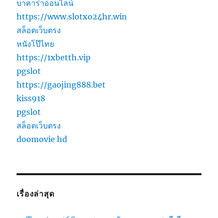
บาคาร่าออนไลน์
https://www.slotxo24hr.win
สล็อตเว็บตรง
หนังโป๊ไทย
https://1xbetth.vip
pgslot
https://gaojing888.bet
kiss918
pgslot
สล็อตเว็บตรง
doomovie hd
เรื่องล่าสุด