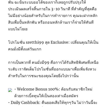
พัน ฉะนั้นระบบออโต้ของเราก็เลยถูกปรับปรุงให้
ประเมินผลเสร็จสิ้นภายใน 3-10 วินาที ที่สำคัญที่สุดคือ
ไม่มีอย่างน้อยสำหรับในการทำรายการ คุณจะฝากหลัก
สิบเพื่อปั้นหลักพัน หรือถอนหลักล้านเราก็จ่ายให้ทันที
แบบไม่โยเย
โปรโมชั่น sretthi99 สุด Exclusive: เปลี่ยนคุณให้เป็น
คนมั่งมีตั้งแต่วันแรก
การเป็นพวกที่ คนมั่งมี99 คือการได้รับสิทธิพิเศษที่เหนือ
ระดับ เราจัดเต็มโปรโมชั่นที่ออกแบบมาเพื่อเพิ่มจังหวะ
สำหรับในการชนะของคุณโดยยิ่งไปกว่านั้น
• Welcome Bonus 100%: ต้อนรับสมาชิกใหม่
ด้วยการเบิ้ลทุนให้เป็นสองเท่าเมื่อสมัคร
• Daily Cashback: คืนยอดเสียให้ทุกๆวัน ไม่ว่าวันนี้จะ