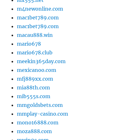
lux555.net
m4newonline.com
mac1bet789.com
mac1bet789.com
macau888.win
mario678
mario678.club
meekin365day.com
mexicanoo.com
mfj889xx.com
mia88th.com
mib555s.com
mmgoldsbets.com
mmplay-casino.com
mono16888.com
moza888.com