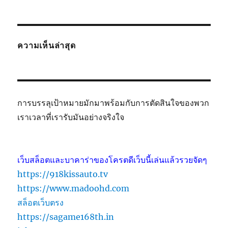
ความเห็นล่าสุด
การบรรลุเป้าหมายมักมาพร้อมกับการตัดสินใจของพวก
เราเวลาที่เรารับมันอย่างจริงใจ
เว็บสล็อตและบาคาร่าของโครตดีเว็บนี้เล่นแล้วรวยจัดๆ
https://918kissauto.tv
https://www.madoohd.com
สล็อตเว็บตรง
https://sagame168th.in