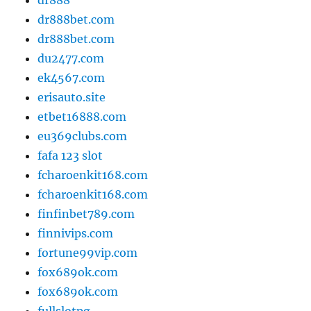
dr888
dr888bet.com
dr888bet.com
du2477.com
ek4567.com
erisauto.site
etbet16888.com
eu369clubs.com
fafa 123 slot
fcharoenkit168.com
fcharoenkit168.com
finfinbet789.com
finnivips.com
fortune99vip.com
fox689ok.com
fox689ok.com