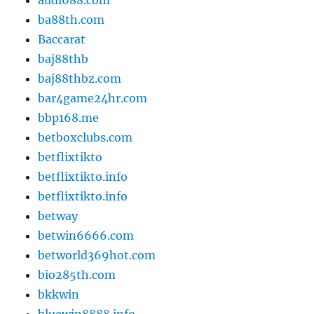
audi688.com
ba88th.com
Baccarat
baj88thb
baj88thbz.com
bar4game24hr.com
bbp168.me
betboxclubs.com
betflixtikto
betflixtikto.info
betflixtikto.info
betway
betwin6666.com
betworld369hot.com
bio285th.com
bkkwin