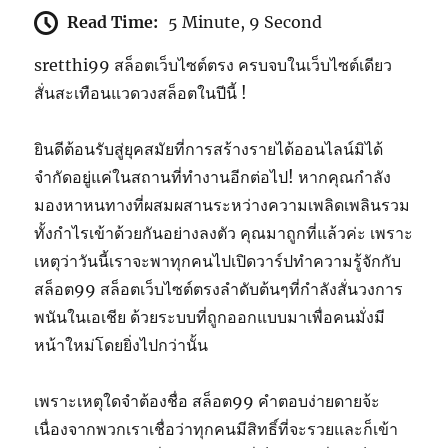
Read Time:
5 Minute, 9 Second
sretthi99 สล็อตเว็บไซต์ตรง ครบจบในเว็บไซต์เดียว
สั่นสะเทือนแวดวงสล็อตในปีนี้ !
ยินดีต้อนรับสู่ยุคสมัยที่การสร้างรายได้ออนไลน์มิได้
จำกัดอยู่แค่ในสถานที่ทำงานอีกต่อไป! หากคุณกำลัง
มองหาหนทางที่ผสมผสานระหว่างความเพลิดเพลินรวม
ทั้งกำไรเข้าด้วยกันอย่างลงตัว คุณมาถูกที่แล้วค่ะ เพราะ
เหตุว่าวันนี้เราจะพาทุกคนไปเปิดวาร์ปทำความรู้จักกับ
สล็อต99 สล็อตเว็บไซต์ตรงลำดับต้นๆที่กำลังสั่นวงการ
พนันในเอเชีย ด้วยระบบที่ถูกออกแบบมาเพื่อคนมั่งมี
หน้าใหม่โดยยิ่งไปกว่านั้น
เพราะเหตุใดจำต้องชื่อ สล็อต99 คำตอบง่ายดายจ้ะ
เนื่องจากพวกเราเชื่อว่าทุกคนมีสิทธิ์ที่จะรวยและก็เข้า