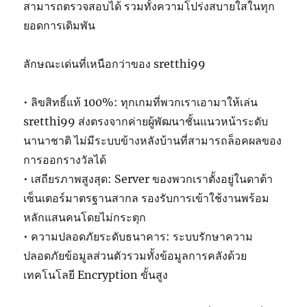
สามารถตรวจสอบได้ รวมทั้งความโปร่งสบายใสในทุก
ยอดการเดิมพัน
ลักษณะเด่นที่เหนือกว่าของ sretthi99
• ลิขสิทธิ์แท้ 100%: ทุกเกมที่พวกเราเอามาให้เล่น
sretthi99 ส่งตรงจากค่ายผู้พัฒนาชั้นแนวหน้าระดับ
นานาชาติ ไม่มีระบบข้างหลังบ้านที่สามารถล็อคผลของ
การออกรางวัลได้
• เสถียรภาพสูงสุด: Server ของพวกเราตั้งอยู่ในดาต้า
เซ็นเตอร์มาตรฐานสากล รองรับการเข้าใช้งานพร้อม
หลักแสนคนโดยไม่กระตุก
• ความปลอดภัยระดับธนาคาร: ระบบรักษาความ
ปลอดภัยข้อมูลส่วนตัวรวมทั้งข้อมูลการคลังด้วย
เทคโนโลยี Encryption ขั้นสูง