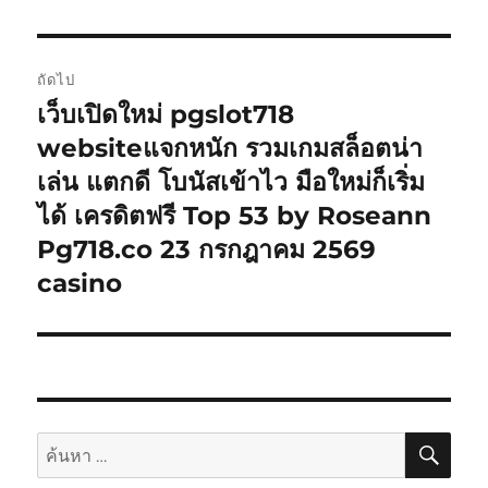
ถัดไป
เว็บเปิดใหม่ pgslot718
เรื่อง
ต่อ
websiteแจกหนัก รวมเกมสล็อตน่า
ไป:
เล่น แตกดี โบนัสเข้าไว มือใหม่ก็เริ่ม
ได้ เครดิตฟรี Top 53 by Roseann
Pg718.co 23 กรกฎาคม 2569
casino
ค้นห
ค้นหา: