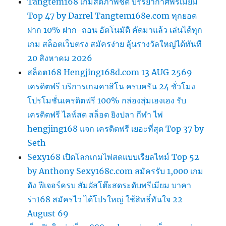
Tangtem168 เกมสดภาพชัด บรรยากาศพรีเมียม
Top 47 by Darrel Tangtem168e.com ทุกยอด
ฝาก 10% ฝาก-ถอน อัตโนมัติ คัดมาแล้ว เล่นได้ทุก
เกม สล็อตเว็บตรง สมัครง่าย ลุ้นรางวัลใหญ่ได้ทันที
20 สิงหาคม 2026
สล็อต168 Hengjing168d.com 13 AUG 2569
เครดิตฟรี บริการเกมคาสิโน ครบครัน 24 ชั่วโมง
โปรโมชั่นเครดิตฟรี 100% กล่องสุ่มเฮงเฮง รับ
เครดิตฟรี ไลฟ์สด สล็อต ยิงปลา กีฬา ไพ่
hengjing168 แจก เครดิตฟรี เยอะที่สุด Top 37 by
Seth
Sexy168 เปิดโลกเกมไพ่สดแบบเรียลไทม์ Top 52
by Anthony Sexy168c.com สมัครรับ 1,000 เกม
ดัง ฟีเจอร์ครบ สัมผัสโต๊ะสดระดับพรีเมียม บาคา
ร่า168 สมัครไว ได้โปรใหญ่ ใช้สิทธิ์ทันใจ 22
August 69