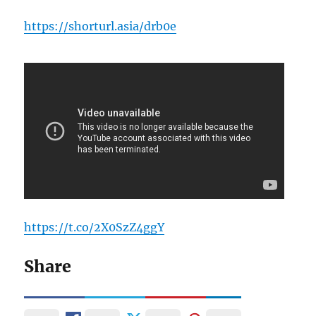
https://shorturl.asia/drb0e
https://t.co/2X0SzZ4ggY
Share