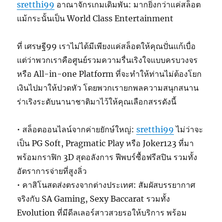
sretthi99
อาณาจักรเกมเดิมพัน: มากยิ่งกว่าแค่สล็อต
แม้กระนั้นเป็น World Class Entertainment
ที่ เศรษฐี99 เราไม่ได้มีเพียงแค่สล็อตให้คุณปั่นแก้เบื่อ
แต่ว่าพวกเราคือศูนย์รวมความรื่นเริงใจแบบครบวงจร
หรือ All-in-one Platform ที่จะทำให้ท่านไม่ต้องโยก
เงินไปมาให้ปวดหัว โดยพวกเรายกพลความสนุกสนาน
ร่าเริงระดับนานาชาติมาไว้ให้คุณเลือกสรรดังนี้
• สล็อตออนไลน์จากค่ายยักษ์ใหญ่:
sretthi99
ไม่ว่าจะ
เป็น PG Soft, Pragmatic Play หรือ Joker123 ที่มา
พร้อมกราฟิก 3D สุดอลังการ ฟีพบร์ซื้อฟรีสปิน รวมทั้ง
อัตราการจ่ายที่สูงลิ่ว
• คาสิโนสดส่งตรงจากต่างประเทศ: สัมผัสบรรยากาศ
จริงกับ SA Gaming, Sexy Baccarat รวมทั้ง
Evolution ที่มีดีลเลอร์สาวสวยรอให้บริการ พร้อม