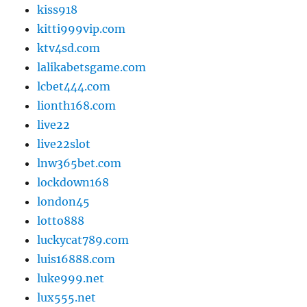
kiss918
kitti999vip.com
ktv4sd.com
lalikabetsgame.com
lcbet444.com
lionth168.com
live22
live22slot
lnw365bet.com
lockdown168
london45
lotto888
luckycat789.com
luis16888.com
luke999.net
lux555.net