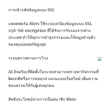
การเข้ารหัสข้อมูลแบบ SSL
แพลตฟอร์ม 8lots ใช้ระบบปกป้องข้อมูลแบบ SSL
256-bit encryption ที่ได้รับการรับรองจากต่าง
ประเทศ ทำให้ทุกการทำธุรกรรมและก็ข้อมูลส่วนตัว
ของคุณปลอดภัยสูงสุด
ระบบตรวจทานการโกง
AI อัจฉริยะที่ติดตั้งในระบบสามารถตรวจหากิจกรรมที่
ผิดปกติหรือการหลอกลวงเกมแบบเรียลไทม์ เพิ่มความ
ชอบธรรมให้กับผู้เล่นทุกคน
สิทธิประโยชน์จากการเป็นสมาชิก 8lots