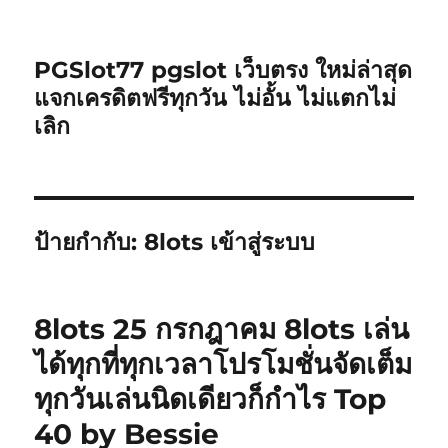
PGSlot77 pgslot เว็บตรง ใหม่ล่าสุด
แจกเครดิตฟรีทุกวัน ไม่อั้น ไม่แตกไม่
เลิก
ป้ายกำกับ:
8lots เข้าสู่ระบบ
8lots 25 กรกฎาคม 8lots เล่น
ได้ทุกที่ทุกเวลาโปรโมชั่นจัดเต็ม
ทุกวันเล่นนิดเดียวก็กำไร Top
40 by Bessie