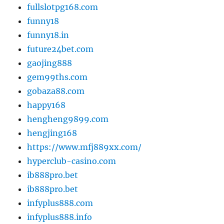
fullslotpg168.com
funny18
funny18.in
future24bet.com
gaojing888
gem99ths.com
gobaza88.com
happy168
hengheng9899.com
hengjing168
https://www.mfj889xx.com/
hyperclub-casino.com
ib888pro.bet
ib888pro.bet
infyplus888.com
infyplus888.info