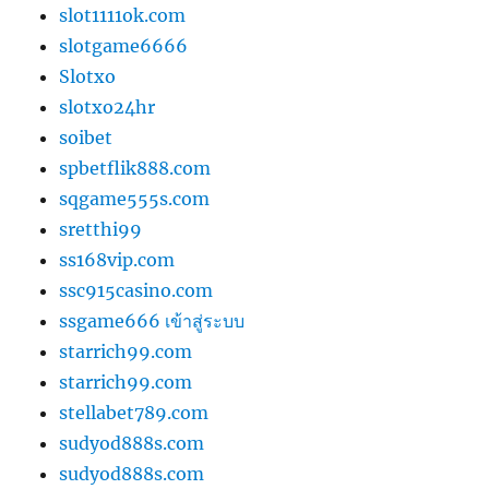
slot1111ok.com
slotgame6666
Slotxo
slotxo24hr
soibet
spbetflik888.com
sqgame555s.com
sretthi99
ss168vip.com
ssc915casino.com
ssgame666 เข้าสู่ระบบ
starrich99.com
starrich99.com
stellabet789.com
sudyod888s.com
sudyod888s.com