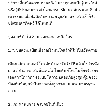
บริการที่เหนือความคาดหวัง ไม่ว่าคุณจะเป็นผู้เล่นใหม่
หรือผู้มีประสบการณ์ ก็สามารถ 8lots สมัคร และ 8lots
เข้าระบบ เพื่อสัมผัสกับความสนุกสนานร่าเริงแล้วก็รับ
8lots เครดิตฟรี ได้ในทันที
จุดเด่นที่ทำให้ 8lots สะดุดตาเหนือใคร
1. ระบบลงทะเบียนที่รวดเร็วทันใจแล้วก็ไม่เป็นอันตราย
เพียงแต่กรอกเบอร์โทรศัพท์ คอยรับ OTP แล้วตั้งค่ารหัส
ผ่าน ก็สามารถเริ่มต้นเล่นได้โดยทันทีโดยไม่ต้องรับรอง
เอกสารใดๆก็ตามระบบมีความปลอดภัยสูงสุด คุ้มครอง
ป้องกันข้อมูลรั่วไหลรวมทั้งถูกวางแบบตามมาตรฐาน
สากล
2. เกมนานัปการ ครบจบในที่เดียว