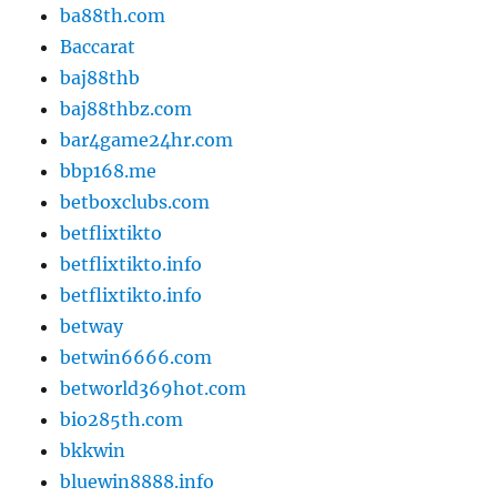
ba88th.com
Baccarat
baj88thb
baj88thbz.com
bar4game24hr.com
bbp168.me
betboxclubs.com
betflixtikto
betflixtikto.info
betflixtikto.info
betway
betwin6666.com
betworld369hot.com
bio285th.com
bkkwin
bluewin8888.info