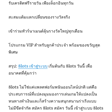
รับเครดิตฟรีรายวัน เพียงล็อกอินทุกวัน
สะสมแต้มแลกเปลี่ยนของรางวัลจริง
เข้าร่วมทัวร์นาเมนต์ลุ้นรางวัลใหญ่ทุกเดือน
โปรแกรม VIP สำหรับลูกค้าประจำ พร้อมของขวัญสุด
พิเศษ
สรุป:
8lots เข้าสู่ระบบ
เริ่มต้นกับ 8lots วันนี้ เพื่อ
อนาคตที่คุ้มกว่า
8lots ไม่ใช่แค่แพลตฟอร์มพนันออนไลน์ปกติ แต่คือ
ประสบการณ์ที่แปลงมุมมองการเล่นเกมให้แปลงเป็น
หนทางทำเงินและก็สร้างความสนุกสนานร่าเริงแบบ
ไม่มีขีดจำกัด สมัคร 8lots สมัคร วันนี้ เข้าสู่ระบบ 8lots