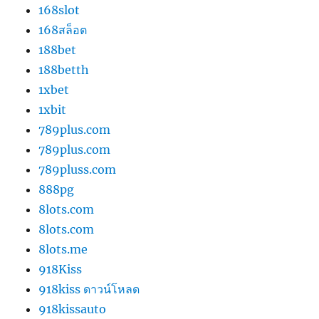
168slot
168สล็อต
188bet
188betth
1xbet
1xbit
789plus.com
789plus.com
789pluss.com
888pg
8lots.com
8lots.com
8lots.me
918Kiss
918kiss ดาวน์โหลด
918kissauto