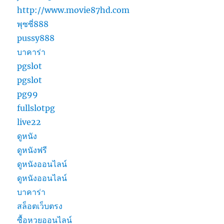
http://www.movie87hd.com
พุซซี่888
pussy888
บาคาร่า
pgslot
pgslot
pg99
fullslotpg
live22
ดูหนัง
ดูหนังฟรี
ดูหนังออนไลน์
ดูหนังออนไลน์
บาคาร่า
สล็อตเว็บตรง
ซื้อหวยออนไลน์