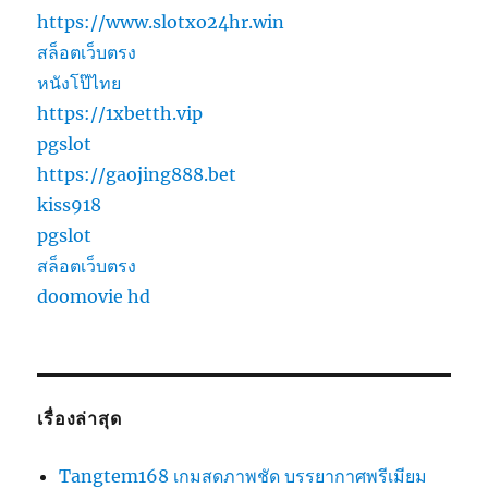
https://www.slotxo24hr.win
สล็อตเว็บตรง
หนังโป๊ไทย
https://1xbetth.vip
pgslot
https://gaojing888.bet
kiss918
pgslot
สล็อตเว็บตรง
doomovie hd
เรื่องล่าสุด
Tangtem168 เกมสดภาพชัด บรรยากาศพรีเมียม