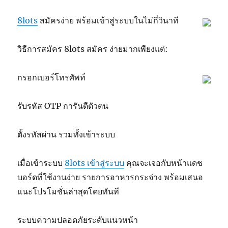
8lots
สมัครง่าย พร้อมเข้าสู่ระบบในไม่กี่วินาที
วิธีการสมัคร 8lots สมัคร ง่ายมากเพียงแต่:
กรอกเบอร์โทรศัพท์
รับรหัส OTP การันตีตัวตน
ตั้งรหัสผ่าน รวมทั้งเข้าระบบ
เมื่อเข้าระบบ
8lots เข้าสู่ระบบ
คุณจะเจอกับหน้าแดช
บอร์ดที่ใช้งานง่าย รายการอาหารกระจ่าง พร้อมเสนอ
แนะโปรโมชั่นล่าสุดโดยทันที
ระบบความปลอดภัยระดับแนวหน้า