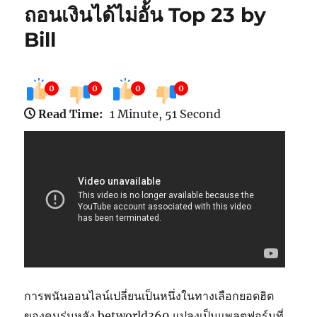
ถอนเงินได้ไม่อั้น Top 23 by
Bill
0
0
0
0
Read Time:
1 Minute, 51 Second
การพนันออนไลน์เปลี่ยนเป็นหนึ่งในทางเลือกยอดฮิต
ของคนรุ่นหลัง betworld369 แปลงเป็นแพลตฟอร์มที่