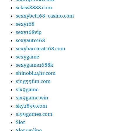
sclass8888.com
sexxybet168-casino.com
sexy168
sexy168vip
sexyauto168
sexybaccarat168.com
sexygame
sexygame1688k
shinobi24hr.com
sing55fun.com
six9game
six9game.win
sky2899.com
sl99games.com
Slot
Slot Online