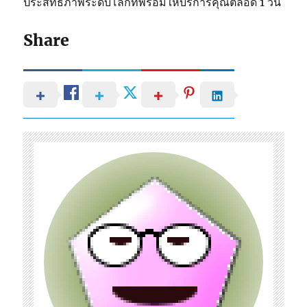
ประสิทธิภาพระดับโลกที่พร้อมให้บริการคุณตลอด 1 วัน
Share