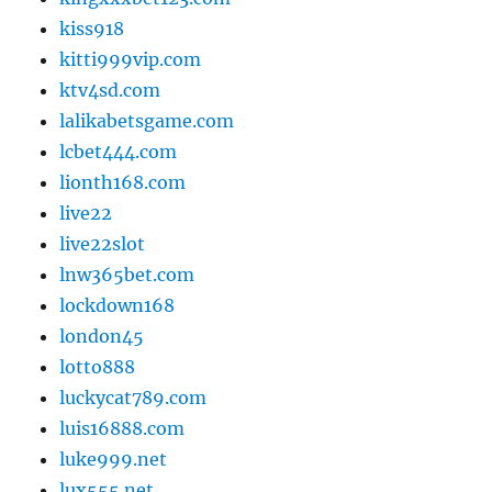
kiss918
kitti999vip.com
ktv4sd.com
lalikabetsgame.com
lcbet444.com
lionth168.com
live22
live22slot
lnw365bet.com
lockdown168
london45
lotto888
luckycat789.com
luis16888.com
luke999.net
lux555.net