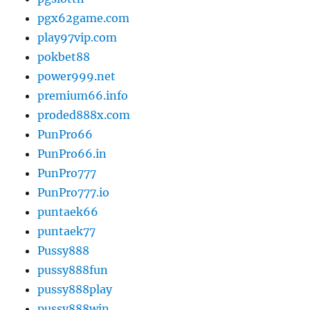
pgx62game.com
play97vip.com
pokbet88
power999.net
premium66.info
proded888x.com
PunPro66
PunPro66.in
PunPro777
PunPro777.io
puntaek66
puntaek77
Pussy888
pussy888fun
pussy888play
pussy888win