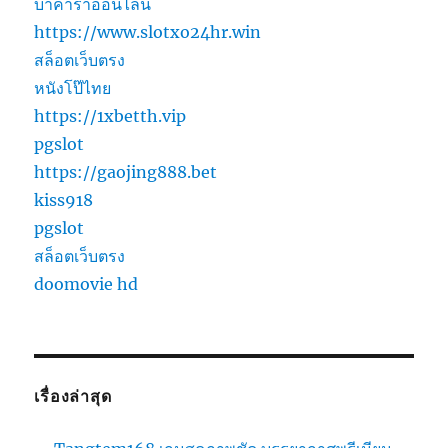
บาคาร่าออนไลน์
https://www.slotxo24hr.win
สล็อตเว็บตรง
หนังโป๊ไทย
https://1xbetth.vip
pgslot
https://gaojing888.bet
kiss918
pgslot
สล็อตเว็บตรง
doomovie hd
เรื่องล่าสุด