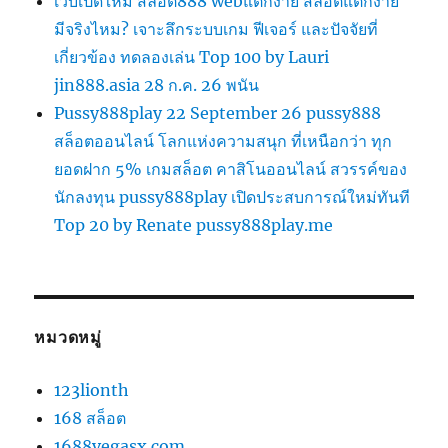
เว็บเปิดใหม่ สล็อต888 webแตกง่าย สล็อตแตกง่าย
มีจริงไหม? เจาะลึกระบบเกม ฟีเจอร์ และปัจจัยที่
เกี่ยวข้อง ทดลองเล่น Top 100 by Lauri
jin888.asia 28 ก.ค. 26 พนัน
Pussy888play 22 September 26 pussy888
สล็อตออนไลน์ โลกแห่งความสนุก ที่เหนือกว่า ทุก
ยอดฝาก 5% เกมสล็อต คาสิโนออนไลน์ สวรรค์ของ
นักลงทุน pussy888play เปิดประสบการณ์ใหม่ทันที
Top 20 by Renate pussy888play.me
หมวดหมู่
123lionth
168 สล็อต
1688vegasx.com