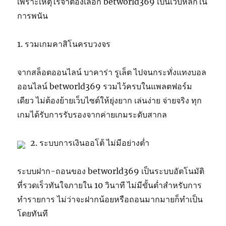
เพราะเหตุไรจำต้องเลือก betworld369 เป็นเว็บหลักใน
การพนัน
1. รวมเกมคาสิโนครบวงจร
จากสล็อตออนไลน์ บาคาร่า รูเล็ต ไปจนกระทั่งแทงบอล
ออนไลน์ betworld369 รวมไว้ครบในแพลตฟอร์ม
เดียว ไม่ต้องย้ายเว็บไซต์ให้ยุ่งยาก เล่นง่าย จ่ายจริง ทุก
เกมได้รับการรับรองจากค่ายเกมระดับสากล
2. ระบบการเงินออโต้ ไม่มีอย่างต่ำ
ระบบฝาก-ถอนของ betworld369 เป็นระบบอัตโนมัติ
ที่รวดเร็วทันใจภายใน 10 วินาที ไม่มีขั้นต่ำสำหรับการ
ทำรายการ ไม่ว่าจะฝากน้อยหรือถอนมากมายก็ทำเป็น
โดยทันที