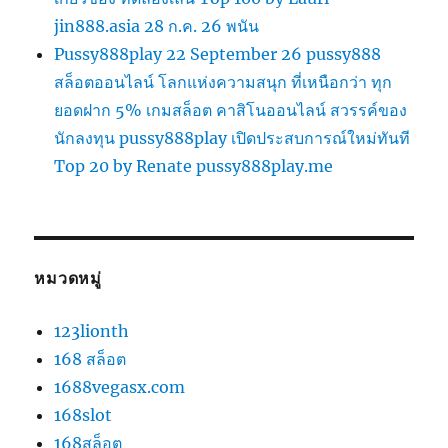
jin888.asia 28 ก.ค. 26 พนัน
Pussy888play 22 September 26 pussy888
สล็อตออนไลน์ โลกแห่งความสนุก ที่เหนือกว่า ทุก
ยอดฝาก 5% เกมสล็อต คาสิโนออนไลน์ สวรรค์ของ
นักลงทุน pussy888play เปิดประสบการณ์ใหม่ทันที
Top 20 by Renate pussy888play.me
หมวดหมู่
123lionth
168 สล็อต
1688vegasx.com
168slot
168สล็อต