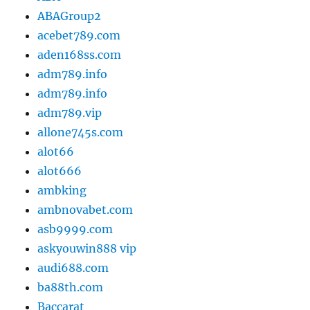
ABAGroup2
acebet789.com
aden168ss.com
adm789.info
adm789.info
adm789.vip
allone745s.com
alot66
alot666
ambking
ambnovabet.com
asb9999.com
askyouwin888 vip
audi688.com
ba88th.com
Baccarat