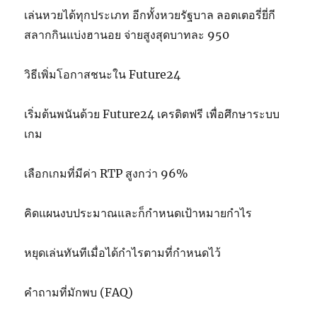
เล่นหวยได้ทุกประเภท อีกทั้งหวยรัฐบาล ลอตเตอรี่ยี่กี
สลากกินแบ่งฮานอย จ่ายสูงสุดบาทละ 950
วิธีเพิ่มโอกาสชนะใน Future24
เริ่มต้นพนันด้วย Future24 เครดิตฟรี เพื่อศึกษาระบบ
เกม
เลือกเกมที่มีค่า RTP สูงกว่า 96%
คิดแผนงบประมาณและก็กำหนดเป้าหมายกำไร
หยุดเล่นทันทีเมื่อได้กำไรตามที่กำหนดไว้
คำถามที่มักพบ (FAQ)