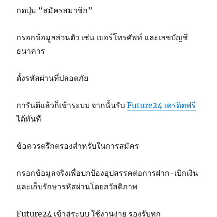
กดปุ่ม “สมัครสมาชิก”
กรอกข้อมูลส่วนตัว เช่น เบอร์โทรศัพท์ และเลขบัญชี
ธนาคาร
ตั้งรหัสผ่านที่ปลอดภัย
การันตีแล้วก็เข้าระบบ จากนั้นรับ
Future24 เครดิตฟรี
ได้ทันที
ข้อควรตรึกตรองสำหรับในการสมัคร
กรอกข้อมูลจริงเพื่อปกป้องอุปสรรคต่อการฝาก-เบิกเงิน
และเก็บรักษารหัสผ่านโดยสวัสดิภาพ
Future24 เข้าสู่ระบบ ใช้งานง่าย รองรับทุก