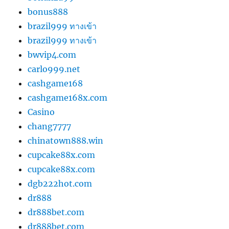
bonus888
brazil999 ทางเข้า
brazil999 ทางเข้า
bwvip4.com
carlo999.net
cashgame168
cashgame168x.com
Casino
chang7777
chinatown888.win
cupcake88x.com
cupcake88x.com
dgb222hot.com
dr888
dr888bet.com
dr888bet.com