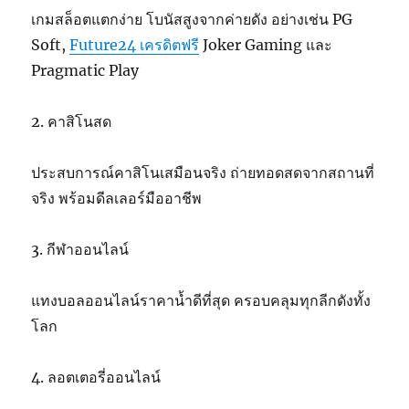
เกมสล็อตแตกง่าย โบนัสสูงจากค่ายดัง อย่างเช่น PG
Soft,
Future24 เครดิตฟรี
Joker Gaming และ
Pragmatic Play
2. คาสิโนสด
ประสบการณ์คาสิโนเสมือนจริง ถ่ายทอดสดจากสถานที่
จริง พร้อมดีลเลอร์มืออาชีพ
3. กีฬาออนไลน์
แทงบอลออนไลน์ราคาน้ำดีที่สุด ครอบคลุมทุกลีกดังทั้ง
โลก
4. ลอตเตอรี่ออนไลน์