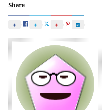
Share