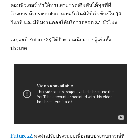
คอมพิวเตอร์ ทำให้ท่านสามารถเดิมพันได้ทุกที่ที่
ต้องการ ด้วยระบบฝาก-ถอนอัตโนมัติที่เร็วข้างใน 30
วินาที และมีทีมงานคอยให้บริการตลอด 24 ชั่วโมง
เหตุผลที่ Future24 ได้รับความนิยมจากผู้เล่นทั้ง
ประเทศ
Future24
มุ่งมั่นปรับปรุงระบบเพื่อมอบประสบการณ์ที่