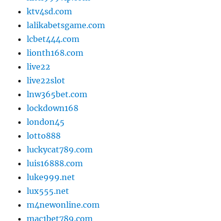
ktv4sd.com
lalikabetsgame.com
lcbet444.com
lionth168.com
live22
live22slot
lnw365bet.com
lockdown168
london45
lotto888
luckycat789.com
luis16888.com
luke999.net
lux555.net
m4newonline.com
mac1bet789.com