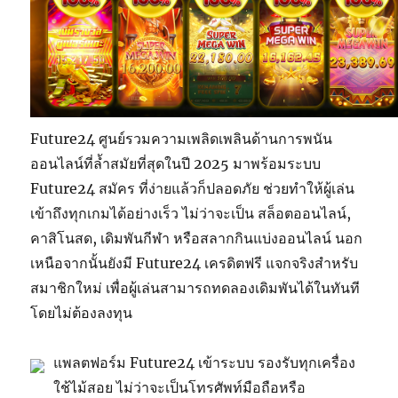
Future24 ศูนย์รวมความเพลิดเพลินด้านการพนัน
ออนไลน์ที่ล้ำสมัยที่สุดในปี 2025 มาพร้อมระบบ
Future24 สมัคร ที่ง่ายแล้วก็ปลอดภัย ช่วยทำให้ผู้เล่น
เข้าถึงทุกเกมได้อย่างเร็ว ไม่ว่าจะเป็น สล็อตออนไลน์,
คาสิโนสด, เดิมพันกีฬา หรือสลากกินแบ่งออนไลน์ นอก
เหนือจากนั้นยังมี Future24 เครดิตฟรี แจกจริงสำหรับ
สมาชิกใหม่ เพื่อผู้เล่นสามารถทดลองเดิมพันได้ในทันที
โดยไม่ต้องลงทุน
แพลตฟอร์ม Future24 เข้าระบบ รองรับทุกเครื่อง
ใช้ไม้สอย ไม่ว่าจะเป็นโทรศัพท์มือถือหรือ