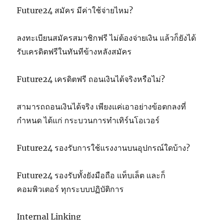
Future24 สมัคร มีค่าใช้จ่ายไหม?
ลงทะเบียนสมัครสมาชิกฟรี ไม่ต้องจ่ายเงิน แล้วก็ยังได้
รับเครดิตฟรีในทันทีข้างหลังสมัคร
Future24 เครดิตฟรี ถอนเงินได้จริงหรือไม่?
สามารถถอนเงินได้จริง เพียงแค่เอาอย่างข้อตกลงที่
กำหนด ได้แก่ กระบวนการทำเทิร์นโอเวอร์
Future24 รองรับการใช้แรงงานบนอุปกรณ์ใดบ้าง?
Future24 รองรับทั้งยังมือถือ แท็บเล็ต และก็
คอมพิวเตอร์ ทุกระบบปฏิบัติการ
Internal Linking