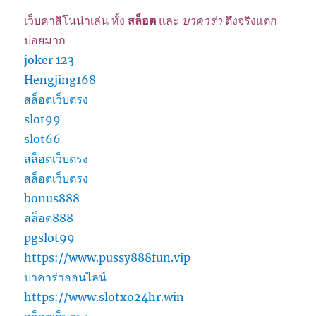
เว็บคาสิโนน่าเล่น ทั้ง
สล็อต
และ
บาคาร่า
ตึงจริงแตก
บ่อยมาก
joker 123
Hengjing168
สล็อตเว็บตรง
slot99
slot66
สล็อตเว็บตรง
สล็อตเว็บตรง
bonus888
สล็อต888
pgslot99
https://www.pussy888fun.vip
บาคาร่าออนไลน์
https://www.slotxo24hr.win