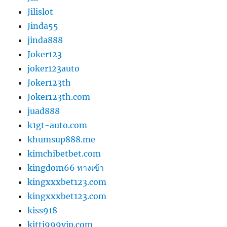
Jilislot
Jinda55
jinda888
Joker123
joker123auto
Joker123th
Joker123th.com
juad888
k1gt-auto.com
khumsup888.me
kimchibetbet.com
kingdom66 ทางเข้า
kingxxxbet123.com
kingxxxbet123.com
kiss918
kitti999vip.com