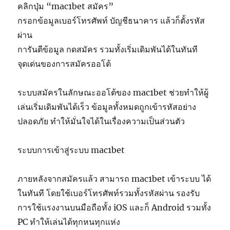
คลิกปุ่ม “mac1bet สมัคร”
กรอกข้อมูลเบอร์โทรศัพท์ บัญชีธนาคาร แล้วก็ตั้งรหัส
ผ่าน
การันตีข้อมูล กดสมัคร รวมทั้งเริ่มเดิมพันได้ในทันที
จุดเด่นของการสมัครออโต้
ระบบสมัครในลักษณะออโต้ของ mac1bet ช่วยทำให้ผู้
เล่นเริ่มเดิมพันได้เร็ว ข้อมูลทั้งหมดถูกเข้ารหัสอย่าง
ปลอดภัย ทำให้มั่นใจได้ในเรื่องความเป็นส่วนตัว
ระบบการเข้าสู่ระบบ mac1bet
ภายหลังจากสมัครแล้ว สามารถ mac1bet เข้าระบบ ได้
ในทันที โดยใช้เบอร์โทรศัพท์รวมทั้งรหัสผ่าน รองรับ
การใช้แรงงานบนมือถือทั้ง iOS และก็ Android รวมทั้ง
PC ทำให้เล่นได้ทุกหนทุกแห่ง