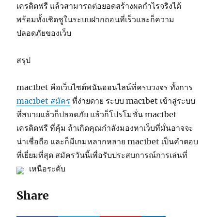
เครดิตฟรี แล้วสามารถต่อยอดสร้างผลกำไรจริงได้
พร้อมทั้งเชิดชูในระบบฝากถอนที่เร็วและก็ความ
ปลอดภัยของเว็บ
สรุป
mac1bet คือเว็บไซต์พนันออนไลน์ที่ครบวงจร ทั้งการ
mac1bet สมัคร
ที่ง่ายดาย ระบบ mac1bet เข้าสู่ระบบ
ที่สบายแล้วก็ปลอดภัย แล้วก็โปรโมชั่น mac1bet
เครดิตฟรี ที่คุ้ม ถ้าเกิดคุณกำลังมองหาเว็บที่มั่นอาจจะ
น่าเชื่อถือ และก็มีเกมหลากหลาย mac1bet เป็นคำตอบ
ที่เยี่ยมที่สุด สมัครวันนี้เพื่อรับประสบการณ์การเล่นที่
เหนือระดับ
Share