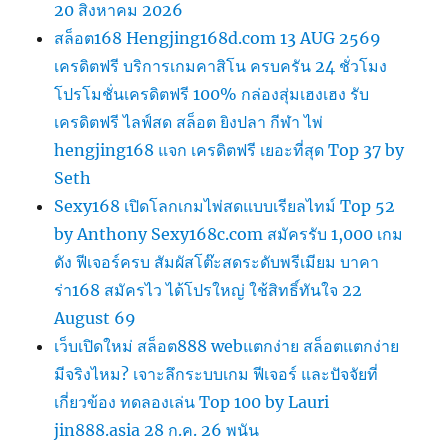
20 สิงหาคม 2026
สล็อต168 Hengjing168d.com 13 AUG 2569
เครดิตฟรี บริการเกมคาสิโน ครบครัน 24 ชั่วโมง
โปรโมชั่นเครดิตฟรี 100% กล่องสุ่มเฮงเฮง รับ
เครดิตฟรี ไลฟ์สด สล็อต ยิงปลา กีฬา ไพ่
hengjing168 แจก เครดิตฟรี เยอะที่สุด Top 37 by
Seth
Sexy168 เปิดโลกเกมไพ่สดแบบเรียลไทม์ Top 52
by Anthony Sexy168c.com สมัครรับ 1,000 เกม
ดัง ฟีเจอร์ครบ สัมผัสโต๊ะสดระดับพรีเมียม บาคา
ร่า168 สมัครไว ได้โปรใหญ่ ใช้สิทธิ์ทันใจ 22
August 69
เว็บเปิดใหม่ สล็อต888 webแตกง่าย สล็อตแตกง่าย
มีจริงไหม? เจาะลึกระบบเกม ฟีเจอร์ และปัจจัยที่
เกี่ยวข้อง ทดลองเล่น Top 100 by Lauri
jin888.asia 28 ก.ค. 26 พนัน