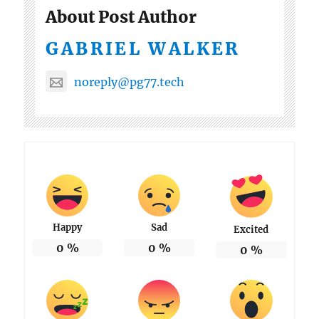
About Post Author
GABRIEL WALKER
noreply@pg77.tech
Happy
Sad
Excited
0
%
0
%
0
%