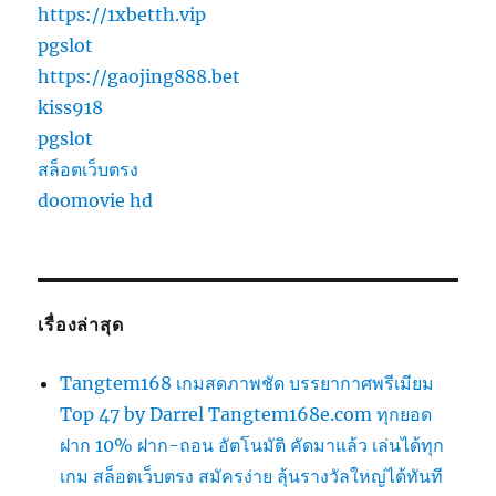
https://1xbetth.vip
pgslot
https://gaojing888.bet
kiss918
pgslot
สล็อตเว็บตรง
doomovie hd
เรื่องล่าสุด
Tangtem168 เกมสดภาพชัด บรรยากาศพรีเมียม
Top 47 by Darrel Tangtem168e.com ทุกยอด
ฝาก 10% ฝาก-ถอน อัตโนมัติ คัดมาแล้ว เล่นได้ทุก
เกม สล็อตเว็บตรง สมัครง่าย ลุ้นรางวัลใหญ่ได้ทันที