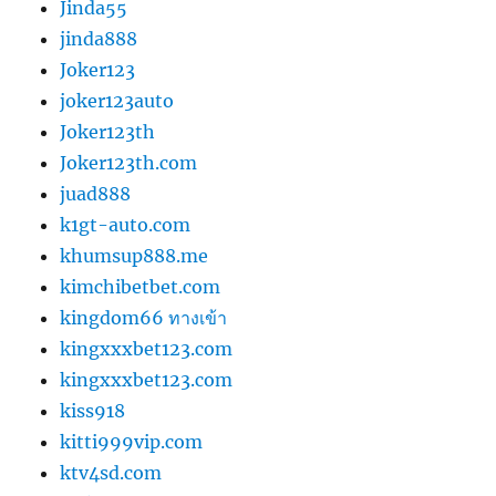
Jinda55
jinda888
Joker123
joker123auto
Joker123th
Joker123th.com
juad888
k1gt-auto.com
khumsup888.me
kimchibetbet.com
kingdom66 ทางเข้า
kingxxxbet123.com
kingxxxbet123.com
kiss918
kitti999vip.com
ktv4sd.com