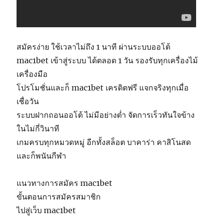
สมัครง่าย ใช้เวลาไม่ถึง 1 นาที ผ่านระบบออโต้
mac1bet เข้าสู่ระบบ ได้ตลอด 1 วัน รองรับทุกเครื่องไม้
เครื่องมือ
โปรโมชั่นและก็ mac1bet เครดิตฟรี แจกจริงทุกเมื่อ
เชื่อวัน
ระบบฝากถอนออโต้ ไม่มีอย่างต่ำ จัดการเร็วทันใจข้าง
ในไม่กี่วินาที
เกมครบทุกหมวดหมู่ อีกทั้งสล็อต บาคาร่า คาสิโนสด
และก็พนันกีฬา
แนวทางการสมัคร mac1bet
ขั้นตอนการสมัครสมาชิก
ไปสู่เว็บ mac1bet