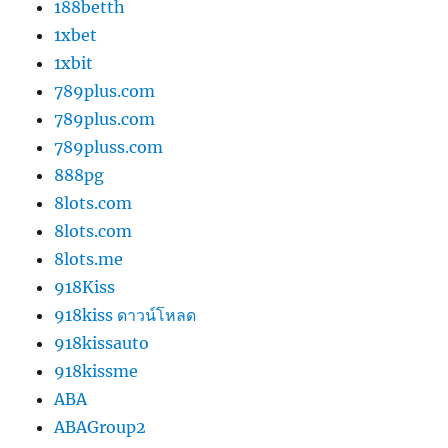
188betth
1xbet
1xbit
789plus.com
789plus.com
789pluss.com
888pg
8lots.com
8lots.com
8lots.me
918Kiss
918kiss ดาวน์โหลด
918kissauto
918kissme
ABA
ABAGroup2