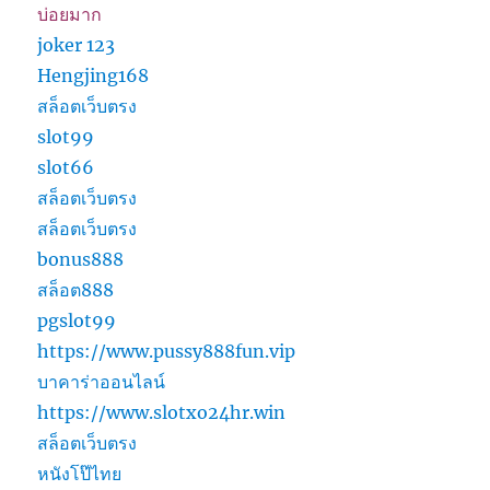
บ่อยมาก
joker 123
Hengjing168
สล็อตเว็บตรง
slot99
slot66
สล็อตเว็บตรง
สล็อตเว็บตรง
bonus888
สล็อต888
pgslot99
https://www.pussy888fun.vip
บาคาร่าออนไลน์
https://www.slotxo24hr.win
สล็อตเว็บตรง
หนังโป๊ไทย