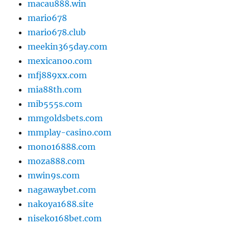
macau888.win
mario678
mario678.club
meekin365day.com
mexicanoo.com
mfj889xx.com
mia88th.com
mib555s.com
mmgoldsbets.com
mmplay-casino.com
mono16888.com
moza888.com
mwin9s.com
nagawaybet.com
nakoya1688.site
niseko168bet.com