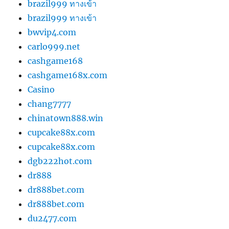
brazil999 ทางเข้า
brazil999 ทางเข้า
bwvip4.com
carlo999.net
cashgame168
cashgame168x.com
Casino
chang7777
chinatown888.win
cupcake88x.com
cupcake88x.com
dgb222hot.com
dr888
dr888bet.com
dr888bet.com
du2477.com