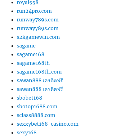
royal558
run24pro.com
runway789s.com
runway789s.com
s2kgamewin.com
sagame
sagame168
sagame168th
sagame168th.com
sawan888 เครดิตฟรี
sawan888 เครดิตฟรี
sbobet168
sbotop1688.com
sclass8888.com
sexxybet168-casino.com
sexy168