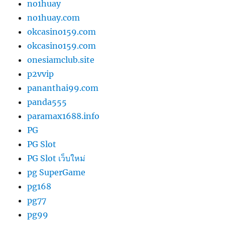
no1huay
no1huay.com
okcasino159.com
okcasino159.com
onesiamclub.site
p2vvip
pananthai99.com
panda555
paramax1688.info
PG
PG Slot
PG Slot เว็บใหม่
pg SuperGame
pg168
pg77
pg99