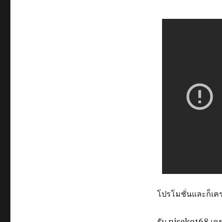
โปรโมชั่นและก็เครด
รับ niseko168 เคร