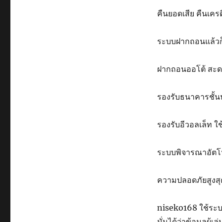
คืนยอดเสีย คืนเครด
ระบบฝากถอนแล้ว
ฝากถอนออโต้ สะด
รองรับธนาคารชั้
รองรับอีวอลเล็ท ใช
ระบบพิจารณาอัตโน
ความปลอดภัยสูงสุ
niseko168 ใช้ระบ
มั่นได้ว่าข้อมูลผู้เ