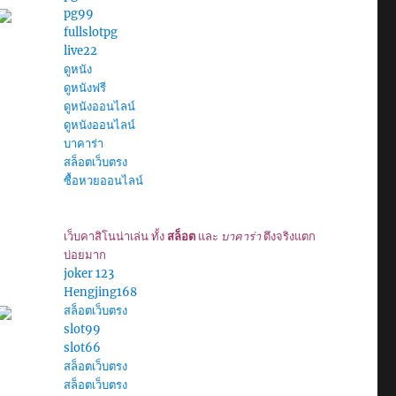
pg99
fullslotpg
live22
ดูหนัง
ดูหนังฟรี
ดูหนังออนไลน์
ดูหนังออนไลน์
บาคาร่า
สล็อตเว็บตรง
ซื้อหวยออนไลน์
เว็บคาสิโนน่าเล่น ทั้ง
สล็อต
และ
บาคาร่า
ตึงจริงแตก
บ่อยมาก
joker 123
Hengjing168
สล็อตเว็บตรง
slot99
slot66
สล็อตเว็บตรง
สล็อตเว็บตรง