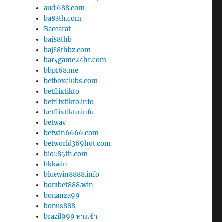
audi688.com
ba88th.com
Baccarat
baj88thb
baj88thbz.com
bar4game24hr.com
bbp168.me
betboxclubs.com
betflixtikto
betflixtikto.info
betflixtikto.info
betway
betwin6666.com
betworld369hot.com
bio285th.com
bkkwin
bluewin8888.info
bombet888.win
bonanza99
bonus888
brazil999 ทางเข้า