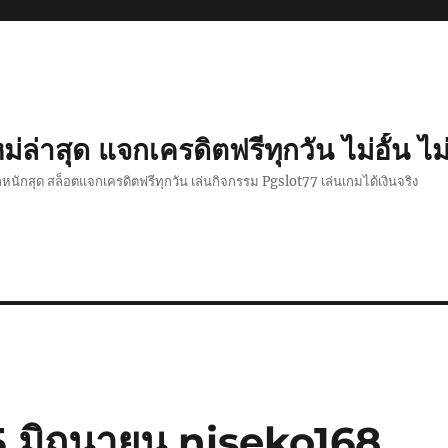
่าสุด แจกเครดิตฟรีทุกวัน ไม่อั้น ไม
หนักสุด สล็อตแจกเครดิตฟรีทุกวัน เล่นกิจกรรม Pgslot77 เล่นเกมได้เงินจริง
 มิถุนายน niseko168