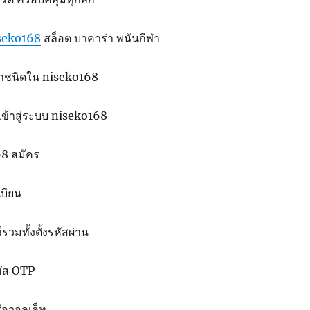
seko168
สล็อต บาคาร่า พนันกีฬา
กชนิดใน niseko168
้าสู่ระบบ niseko168
68 สมัคร
เบียน
วมทั้งตั้งรหัสผ่าน
หัส OTP
ือวอลเล็ท