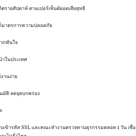
ิตรายสัปดาห์ ตามเปอร์เซ็นต์ยอดเสียสุทธิ
ก็มาตรการความปลอดภัย
วกทันใจ
นนำในประเทศ
้งานง่าย
มัติ ลดจุดบกพร่อง
ด
บเข้ารหัส SSL และคณะทำงานตรวจทานธุรกรรมตลอด 1 วัน เชื่อ
ล่นจะไม่รั่วไหล