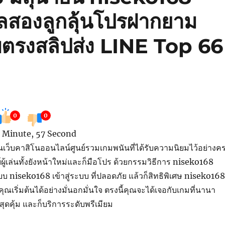
บอลสองลูกลุ้นโปรฝากยาม
บตรงสลิปส่ง LINE Top 66
0
0
 Minute, 57 Second
นเว็บคาสิโนออนไลน์ศูนย์รวมเกมพนันที่ได้รับความนิยมไว้อย่างค
ู้เล่นทั้งยังหน้าใหม่และก็มือโปร ด้วยกรรมวิธีการ niseko168
บบ niseko168 เข้าสู่ระบบ ที่ปลอดภัย แล้วก็สิทธิพิเศษ niseko168
้คุณเริ่มต้นได้อย่างมั่นอกมั่นใจ ตรงนี้คุณจะได้เจอกับเกมที่นานา
ุดคุ้ม และก็บริการระดับพรีเมียม