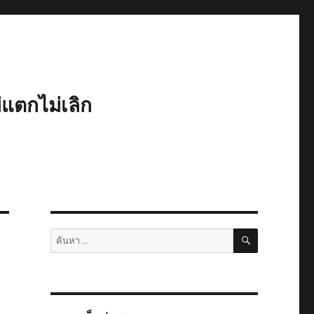
่แตกไม่เลิก
ค้นหา
ค้นหา: