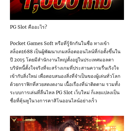
PG Slot คืออะไร?
Pocket Games Soft หรือที่รู้จักกันในชื่อ ทางเข้า
สล็อต1688 เป็นผู้พัฒนาเกมสล็อตออนไลน์ที่ก่อตั้งขึ้นใน
ปี 2015 โดยมีสำนักงานใหญ่ตั้งอยู่ในประเทศมอลตา
บริษัทนี้ตั้งใจจริงที่จะสร้างเกมที่ประสานความรื่นเริงใจ
เข้ากับสิ่งใหม่ เพื่อตอบสนองสิ่งที่จำเป็นของผู้เล่นทั่วโลก
ด้วยกราฟิกที่สวยสดงดงาม เนื้อเรื่องที่น่าติดตาม รวมทั้ง
ระบบการเล่นที่ลื่นไหล PG Slot เว็บใหม่ ก็เลยแปลงเป็น
ชื่อที่คุ้นหูในวงการคาสิโนออนไลน์อย่างเร็ว