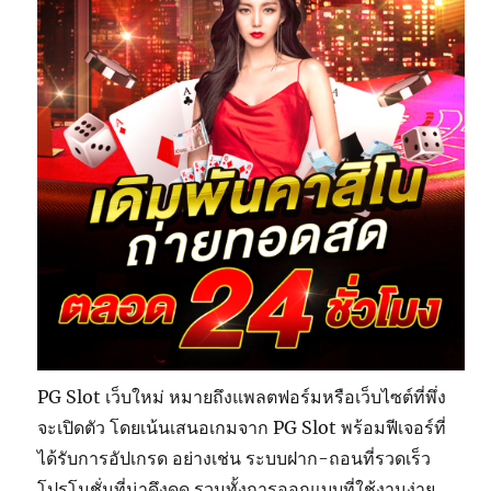
PG Slot เว็บใหม่ หมายถึงแพลตฟอร์มหรือเว็บไซต์ที่พึ่ง
จะเปิดตัว โดยเน้นเสนอเกมจาก PG Slot พร้อมฟีเจอร์ที่
ได้รับการอัปเกรด อย่างเช่น ระบบฝาก-ถอนที่รวดเร็ว
โปรโมชั่นที่น่าดึงดูด รวมทั้งการออกแบบที่ใช้งานง่าย