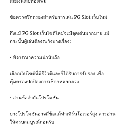
เสียเงินเสียทองเพิ่ม
ข้อควรตรึกตรองสำหรับการเล่น PG Slot เว็บใหม่
ถึงแม้ PG Slot เว็บไซต์ใหม่จะมีจุดเด่นมากมาย แม้
กระนั้นผู้เล่นต้องระวังบางเรื่อง:
• พิจารณาความน่านับถือ
เลือกเว็บไซต์ที่มีรีวิวดีและก็ได้รับการรับรอง เพื่อ
คุ้มครองปกป้องการเช็ดกหลอกลวง
• อ่านข้อจำกัดโปรโมชั่น
บางโปรโมชั่นอาจมีข้อแม้ทำเทิร์นโอเวอร์สูง ควรอ่าน
ให้ครบสมบูรณ์ก่อนรับ