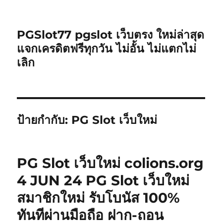
PGSlot77 pgslot เว็บตรง ใหม่ล่าสุด
แจกเครดิตฟรีทุกวัน ไม่อั้น ไม่แตกไม่
เลิก
ป้ายกำกับ:
PG Slot เว็บใหม่
PG Slot เว็บใหม่ colions.org
4 JUN 24 PG Slot เว็บใหม่
สมาชิกใหม่ รับโบนัส 100%
ทันทีผ่านมือถือ ฝาก-ถอน