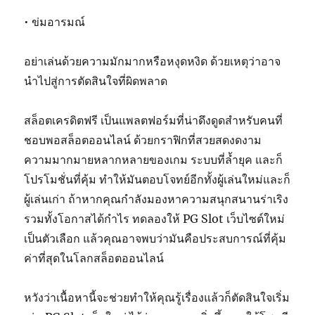
• ข่มอารมณ์
อย่าเล่นด้วยความมักมากหรือหงุดหงิด ด้วยเหตุว่าอาจ
นำไปสู่การตัดสินใจที่ผิดพลาด
สล็อตเครดิตฟรี เป็นแพลตฟอร์มที่น่าดึงดูดสำหรับคนที่
ชอบพอสล็อตออนไลน์ ด้วยกราฟิกที่สวยสดงดงาม
ความมากมายหลากหลายของเกม ระบบที่ล้ำยุค และก็
โปรโมชั่นที่คุ้ม ทำให้มันตอบโจทย์อีกทั้งผู้เล่นใหม่และก็
ผู้เล่นเก่า ถ้าหากคุณกำลังมองหาความสนุกสนานร่าเริง
รวมทั้งโอกาสได้กำไร ทดลองให้ PG Slot เว็บไซต์ใหม่
เป็นตัวเลือก แล้วคุณอาจพบว่ามันคือประสบการณ์ที่คุ้ม
ค่าที่สุดในโลกสล็อตออนไลน์
หวังว่าเนื้อหานี้จะช่วยทำให้คุณรู้เรื่องแล้วก็ตัดสินใจเริ่ม