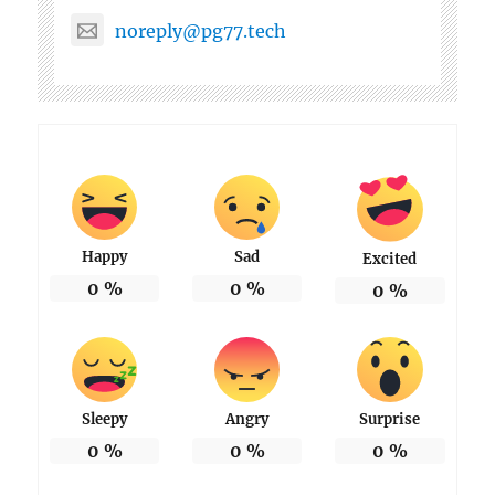
noreply@pg77.tech
Happy
Sad
Excited
0
%
0
%
0
%
Sleepy
Angry
Surprise
0
%
0
%
0
%