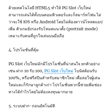
ด้วยเทคโนโลยี HTML5 ทำให้ PG Slot เว็บใหม่
สามารถเล่นได้ทั้งบนคอมพิวเตอร์และก็สมาร์ทโฟน ไม่
ว่าจะใช้ iOS หรือ Android โดยไม่ต้องดาวน์โหลดแอป
เพิ่ม ตัวเกมยังรองรับโหมดแนวตั้ง (portrait mode)
เหมาะกับคนที่ถูกใจเล่นบนมือถือ
4. โปรโมชั่นที่คุ้ม
PG Slot เว็บใหม่มักมีโปรโมชั่นที่น่าสนใจ ยกตัวอย่าง
เช่น ฝาก 10 รับ 100,
PG Slot เว็บใหม่
โบนัสต้อนรับ
100%, หรือฟรีสปินสำหรับสมาชิกใหม่ เพื่อล่อใจผู้เล่น
ใหม่และก็รักษาลูกค้าเก่า โปรโมชั่นพวกนี้ช่วยเพิ่มช่อง
ทางได้กำไรโดยไม่ต้องลงทุนมากมาย
5. ระบบฝาก-ถอนอัตโนมัติ