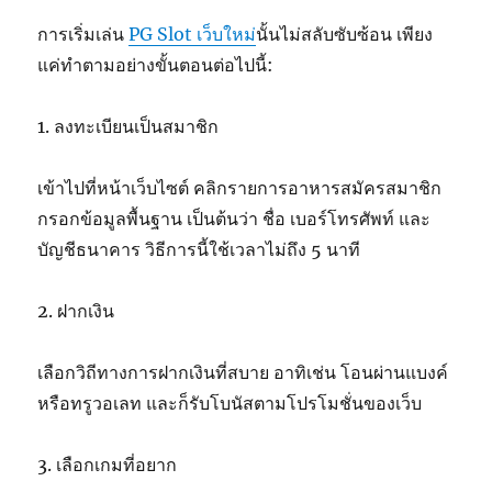
การเริ่มเล่น
PG Slot เว็บใหม่
นั้นไม่สลับซับซ้อน เพียง
แค่ทำตามอย่างขั้นตอนต่อไปนี้:
1. ลงทะเบียนเป็นสมาชิก
เข้าไปที่หน้าเว็บไซต์ คลิกรายการอาหารสมัครสมาชิก
กรอกข้อมูลพื้นฐาน เป็นต้นว่า ชื่อ เบอร์โทรศัพท์ และ
บัญชีธนาคาร วิธีการนี้ใช้เวลาไม่ถึง 5 นาที
2. ฝากเงิน
เลือกวิถีทางการฝากเงินที่สบาย อาทิเช่น โอนผ่านแบงค์
หรือทรูวอเลท และก็รับโบนัสตามโปรโมชั่นของเว็บ
3. เลือกเกมที่อยาก