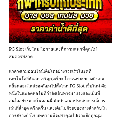
PG Slot เว็บใหม่ โอกาสและก็ความสนุกที่คุณไม่
สมควรพลาด
แวดวงเกมออนไลน์เติบโตอย่างรวดเร็วในยุคที่
เทคโนโลยีพัฒนาเจริญรุ่งเรือง โดยเฉพาะอย่างยิ่งเกม
สล็อตออนไลน์ยอดนิยมไปทั้งโลก PG Slot เว็บใหม่ คือ
หนึ่งในแพลตฟอร์มที่กำลังเดินทางมาแรงและเป็นที่
สนใจอย่างมากในตอนนี้ มันนำเสนอประสบการณ์การ
เล่นที่ล้ำยุค ครึกครื้น และเต็มไปด้วยช่องทางสำหรับใน
การสร้างกำไร บทความนี้จะพาคุณไปเจาะลึกทุกมุม