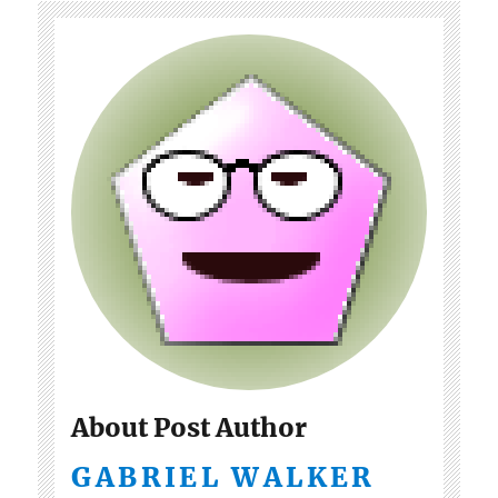
About Post Author
GABRIEL WALKER