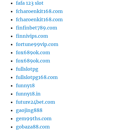
fafa 123 slot
fcharoenkit168.com
fcharoenkit168.com
finfinbet789.com
finnivips.com
fortune99vip.com
fox689ok.com
fox689ok.com
fullslotpg
fullslotpg168.com
funny18
funny18.in
future24bet.com
gaojing888
gem99ths.com
gobaza88.com