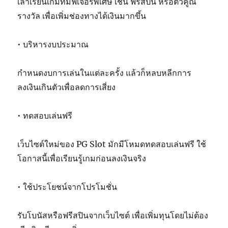
เล่าเรียนเกมที่มีฟีเจอร์พิเศษ เช่น ฟรีสปิน หรือตัวคูณ
รางวัล เพื่อเพิ่มช่องทางได้เงินมากขึ้น
• บริหารงบประมาณ
กำหนดงบการเล่นในแต่ละครั้ง แล้วก็หลบหลีกการ
ลงเงินเกินตัวเพื่อลดการเสี่ยง
• ทดสอบเล่นฟรี
เว็บไซต์ใหม่ของ PG Slot มักมีโหมดทดสอบเล่นฟรี ใช้
โอกาสนี้เพื่อเรียนรู้เกมก่อนลงเงินจริง
• ใช้ประโยชน์จากโปรโมชั่น
รับโบนัสหรือฟรีสปินจากเว็บไซต์ เพื่อเพิ่มทุนโดยไม่ต้อง