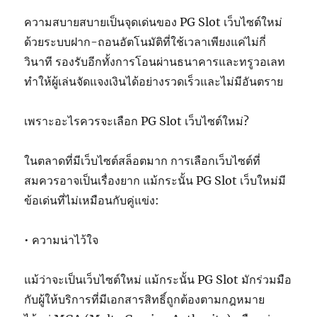
ความสบายสบายเป็นจุดเด่นของ PG Slot เว็บไซต์ใหม่
ด้วยระบบฝาก-ถอนอัตโนมัติที่ใช้เวลาเพียงแค่ไม่กี่
วินาที รองรับอีกทั้งการโอนผ่านธนาคารและทรูวอเลท
ทำให้ผู้เล่นจัดแจงเงินได้อย่างรวดเร็วและไม่มีอันตราย
เพราะอะไรควรจะเลือก PG Slot เว็บไซต์ใหม่?
ในตลาดที่มีเว็บไซต์สล็อตมาก การเลือกเว็บไซต์ที่
สมควรอาจเป็นเรื่องยาก แม้กระนั้น PG Slot เว็บใหม่มี
ข้อเด่นที่ไม่เหมือนกับคู่แข่ง:
• ความน่าไว้ใจ
แม้ว่าจะเป็นเว็บไซต์ใหม่ แม้กระนั้น PG Slot มักร่วมมือ
กับผู้ให้บริการที่มีเอกสารสิทธิ์ถูกต้องตามกฎหมาย