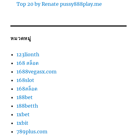
Top 20 by Renate pussy888play.me
หมวดหมู่
123lionth
168 สล็อต
1688vegasx.com
168slot
168สล็อต
188bet
188betth
1xbet
1xbit
789plus.com