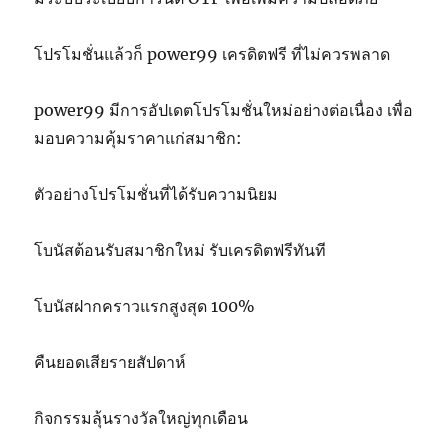
โปรโมชั่นแล้วก็ power99 เครดิตฟรี ที่ไม่ควรพลาด
power99 มีการอัปเดตโปรโมชั่นใหม่อย่างต่อเนื่อง เพื่อ
มอบความคุ้มราคาแก่สมาชิก:
ตัวอย่างโปรโมชั่นที่ได้รับความนิยม
โบนัสต้อนรับสมาชิกใหม่ รับเครดิตฟรีทันที
โบนัสฝากคราวแรกสูงสุด 100%
คืนยอดเสียรายสัปดาห์
กิจกรรมลุ้นรางวัลใหญ่ทุกเดือน