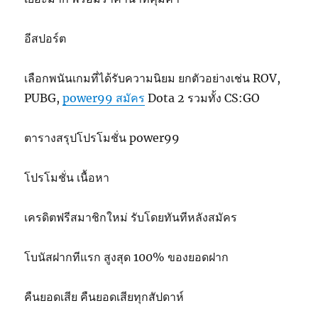
อีสปอร์ต
เลือกพนันเกมที่ได้รับความนิยม ยกตัวอย่างเช่น ROV,
PUBG,
power99 สมัคร
Dota 2 รวมทั้ง CS:GO
ตารางสรุปโปรโมชั่น power99
โปรโมชั่น เนื้อหา
เครดิตฟรีสมาชิกใหม่ รับโดยทันทีหลังสมัคร
โบนัสฝากทีแรก สูงสุด 100% ของยอดฝาก
คืนยอดเสีย คืนยอดเสียทุกสัปดาห์