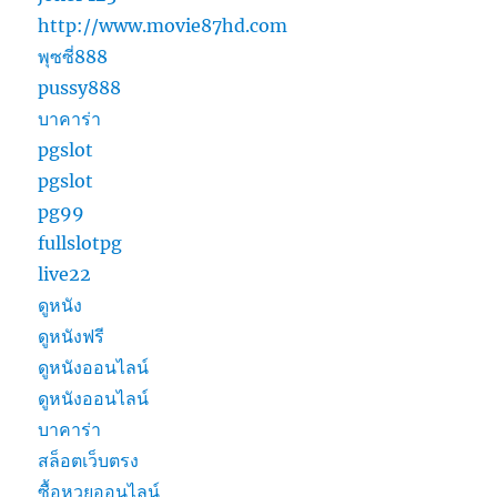
http://www.movie87hd.com
พุซซี่888
pussy888
บาคาร่า
pgslot
pgslot
pg99
fullslotpg
live22
ดูหนัง
ดูหนังฟรี
ดูหนังออนไลน์
ดูหนังออนไลน์
บาคาร่า
สล็อตเว็บตรง
ซื้อหวยออนไลน์