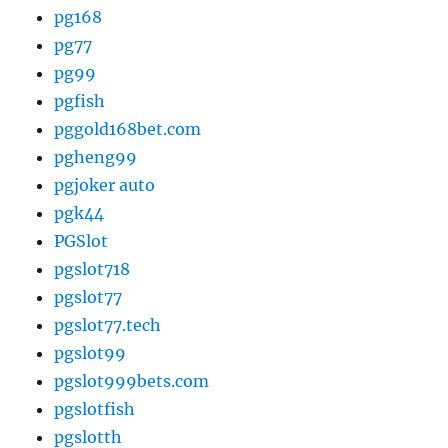
pg168
pg77
pg99
pgfish
pggold168bet.com
pgheng99
pgjoker auto
pgk44
PGSlot
pgslot718
pgslot77
pgslot77.tech
pgslot99
pgslot999bets.com
pgslotfish
pgslotth