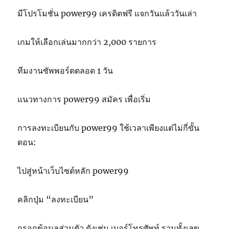
มีโปรโมชั่น power99 เครดิตฟรี แจกวันแล้ววันเล่า
เกมให้เลือกเล่นมากกว่า 2,000 รายการ
ทีมงานซัพพอร์ตตลอด 1 วัน
แนวทางการ power99 สมัคร เพื่อเริ่ม
การลงทะเบียนกับ power99 ใช้เวลาเพียงแต่ไม่กี่ขั้น
ตอน:
ไปสู่หน้าเว็บไซต์หลัก power99
คลิกปุ่ม “ลงทะเบียน”
กรอกข้อมูลส่วนตัว ดังเช่น เบอร์โทรศัพท์ รวมทั้งเลข