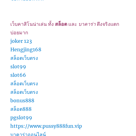
เว็บคาสิโนน่าเล่น ทั้ง
สล็อต
และ
บาคาร่า
ตึงจริงแตก
บ่อยมาก
joker 123
Hengjing168
สล็อตเว็บตรง
slot99
slot66
สล็อตเว็บตรง
สล็อตเว็บตรง
bonus888
สล็อต888
pgslot99
https://www.pussy888fun.vip
บาคาร่าออนไลน์