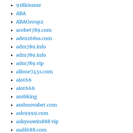
918kissme
ABA
ABAGroup2
acebet789.com
aden168ss.com
adm789.info
adm789.info
adm789.vip
allone745s.com
alot66
alot666
ambking
ambnovabet.com
asb9999.com
askyouwin888 vip
audi688.com