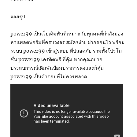
ผลสรุป
power99 เป็นเว็บเดิมพันที่เหมาะกับทุกคนที่กำลังมอง
หาแพลตฟอร์มที่ครบวงจร สมัครง่าย ฝากถอนไว พร้อม
ระบบ power99 เข้าสู่ระบบ ที่ปลอดภัย รวมทั้งโปรโม
ชั่น power99 เครดิตฟรี ที่คุ้ม หากคุณอยาก
ประสบการณ์เดิมพันป้อมปราการคงและก็คุ้ม
power99 เป็นคำตอบที่ไม่ควรพลาด