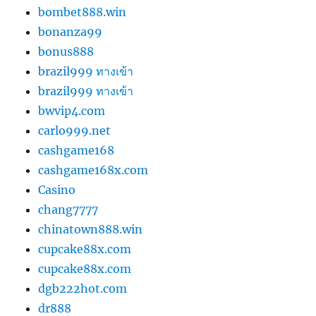
bombet888.win
bonanza99
bonus888
brazil999 ทางเข้า
brazil999 ทางเข้า
bwvip4.com
carlo999.net
cashgame168
cashgame168x.com
Casino
chang7777
chinatown888.win
cupcake88x.com
cupcake88x.com
dgb222hot.com
dr888