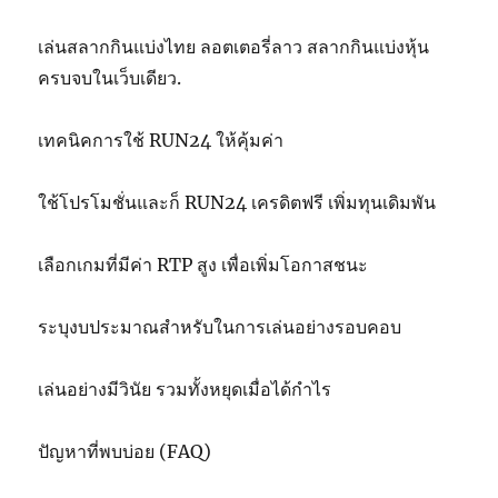
เล่นสลากกินแบ่งไทย ลอตเตอรี่ลาว สลากกินแบ่งหุ้น
ครบจบในเว็บเดียว.
เทคนิคการใช้ RUN24 ให้คุ้มค่า
ใช้โปรโมชั่นและก็ RUN24 เครดิตฟรี เพิ่มทุนเดิมพัน
เลือกเกมที่มีค่า RTP สูง เพื่อเพิ่มโอกาสชนะ
ระบุงบประมาณสำหรับในการเล่นอย่างรอบคอบ
เล่นอย่างมีวินัย รวมทั้งหยุดเมื่อได้กำไร
ปัญหาที่พบบ่อย (FAQ)