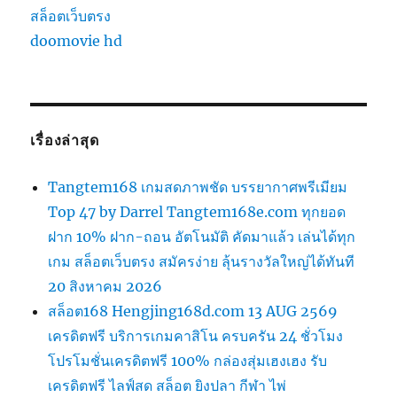
สล็อตเว็บตรง
doomovie hd
เรื่องล่าสุด
Tangtem168 เกมสดภาพชัด บรรยากาศพรีเมียม
Top 47 by Darrel Tangtem168e.com ทุกยอด
ฝาก 10% ฝาก-ถอน อัตโนมัติ คัดมาแล้ว เล่นได้ทุก
เกม สล็อตเว็บตรง สมัครง่าย ลุ้นรางวัลใหญ่ได้ทันที
20 สิงหาคม 2026
สล็อต168 Hengjing168d.com 13 AUG 2569
เครดิตฟรี บริการเกมคาสิโน ครบครัน 24 ชั่วโมง
โปรโมชั่นเครดิตฟรี 100% กล่องสุ่มเฮงเฮง รับ
เครดิตฟรี ไลฟ์สด สล็อต ยิงปลา กีฬา ไพ่