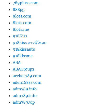
789pluss.com
888pg
8lots.com
8lots.com
8lots.me
918Kiss
918kiss ดาวน์โหลด
918kissauto
918kissme
ABA
ABAGroup2
acebet789.com
aden168ss.com
adm789.info
adm789.info
adm789.vip