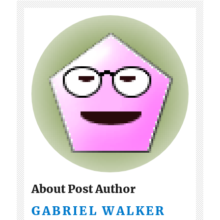
About Post Author
GABRIEL WALKER