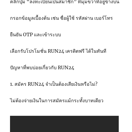
คลิกปุ่ม “ลงทะเบียนเป็นสมาชิก” ที่มุมขวาที่อยู่ข้างบน
กรอกข้อมูลเบื้องต้น เช่น ชื่อผู้ใช้ รหัสผ่าน เบอร์โทร
ยืนยัน OTP และเข้าระบบ
เลือกรับโปรโมชั่น RUN24 เครดิตฟรี ได้ในทันที
ปัญหาที่พบบ่อยเกี่ยวกับ RUN24
1. สมัคร RUN24 จำเป็นต้องเสียเงินหรือไม่?
ไม่ต้องจ่ายเงินในการสมัครแม้กระทั้งบาทเดียว