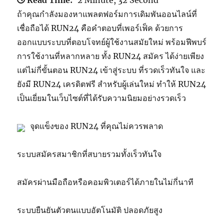
ถ้าคุณกำลังมองหาแพลตฟอร์มการเดิมพันออนไลน์ที่
เชื่อถือได้ RUN24 คือคำตอบที่เพอร์เฟ็ค ด้วยการ
ออกแบบระบบที่ตอบโจทย์ผู้ใช้งานสมัยใหม่ พร้อมฟีพบร์
การใช้งานที่หลากหลาย ทั้ง RUN24 สมัคร ได้ง่ายเพียง
แต่ไม่กี่ขั้นตอน RUN24 เข้าสู่ระบบ ที่รวดเร็วทันใจ และ
ยังมี RUN24 เครดิตฟรี สำหรับผู้เล่นใหม่ ทำให้ RUN24
เป็นเยี่ยมในเว็บไซต์ที่ได้รับความนิยมอย่างรวดเร็ว
จุดแข็งของ RUN24 ที่คุณไม่ควรพลาด
ระบบสมัครสมาชิกที่สบายรวมทั้งเร็วทันใจ
สมัครผ่านมือถือหรือคอมพิวเตอร์ได้ภายในไม่กี่นาที
ระบบยืนยันตัวตนแบบอัตโนมัติ ปลอดภัยสูง