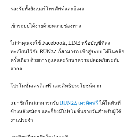
รองรับทั้งยังเบอร์โทรศัพท์และอีเมล
เข้าระบบได้ง่ายด้วยหลายช่องทาง
ไม่ว่าคุณจะใช้ Facebook, LINE หรือบัญชีที่ลง
ทะเบียนไว้กับ RUN24 ก็สามารถ เข้าสู่ระบบ ได้ในคลิก
ครั้งเดียว ด้วยการดูแลและรักษาความปลอดภัยระดับ
สากล
โปรโมชั่นเครดิตฟรี และสิทธิประโยชน์มาก
สมาชิกใหม่สามารถรับ
RUN24 เครดิตฟรี
ได้ในทันที
ข้างหลังสมัคร และก็ยังมีโปรโมชั่นรายวันสำหรับผู้ใช้
งานประจำ
เครดิตฟรีสมาชิกใหม่ 100%