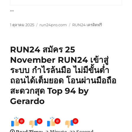
…
เขียน
หมวด
ป้าย
1 ตุลาคม 2025
run24pro.com
RUN24 เครดิตฟรี
เมื่อ
หมู่
กำกับ
RUN24 สมัคร 25
November RUN24 เข้าสู่
ระบบ กำไรล้นมือ ไม่มีขั้นต่ำ
ถอนได้เต็มยอด โอนผ่านมือถือ
สะดวกสุด Top 94 by
Gerardo
0
0
0
0
Read Time:
2 Minute, 32 Second