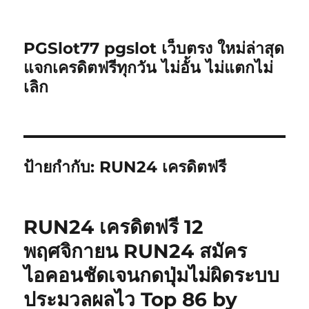
PGSlot77 pgslot เว็บตรง ใหม่ล่าสุด
แจกเครดิตฟรีทุกวัน ไม่อั้น ไม่แตกไม่
เลิก
ป้ายกำกับ:
RUN24 เครดิตฟรี
RUN24 เครดิตฟรี 12
พฤศจิกายน RUN24 สมัคร
ไอคอนชัดเจนกดปุ่มไม่ผิดระบบ
ประมวลผลไว Top 86 by