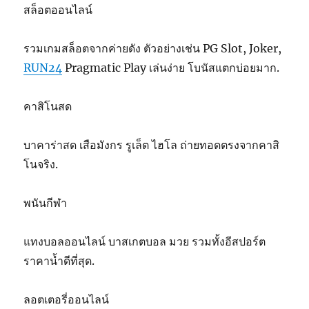
สล็อตออนไลน์
รวมเกมสล็อตจากค่ายดัง ตัวอย่างเช่น PG Slot, Joker,
RUN24
Pragmatic Play เล่นง่าย โบนัสแตกบ่อยมาก.
คาสิโนสด
บาคาร่าสด เสือมังกร รูเล็ต ไฮโล ถ่ายทอดตรงจากคาสิ
โนจริง.
พนันกีฬา
แทงบอลออนไลน์ บาสเกตบอล มวย รวมทั้งอีสปอร์ต
ราคาน้ำดีที่สุด.
ลอตเตอรี่ออนไลน์