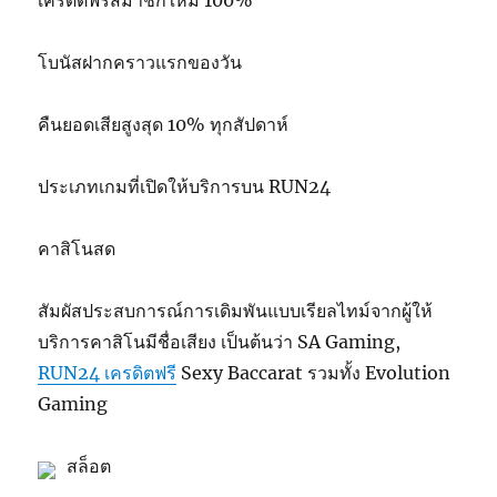
โบนัสฝากคราวแรกของวัน
คืนยอดเสียสูงสุด 10% ทุกสัปดาห์
ประเภทเกมที่เปิดให้บริการบน RUN24
คาสิโนสด
สัมผัสประสบการณ์การเดิมพันแบบเรียลไทม์จากผู้ให้
บริการคาสิโนมีชื่อเสียง เป็นต้นว่า SA Gaming,
RUN24 เครดิตฟรี
Sexy Baccarat รวมทั้ง Evolution
Gaming
สล็อต