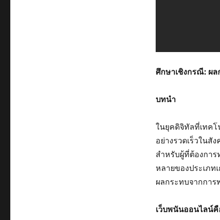
ศึกษาเชิงกรณี: ผ
บทนำ
ในยุคดิจิทัลที่เทค
อย่างรวดเร็วในสั
สำหรับผู้ที่ต้องก
หลายของประเภทเกมท
ผลกระทบจากการพนั
เว็บพนันออนไลน์ค