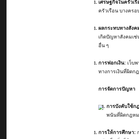
เศรษฐกิจในครัวเรื
ครัวเรือน บางครอบ
ผลกระทบทางสังค
เกิดปัญหาสังคมเ
อื่น ๆ
การฟอกเงิน
: เว็บ
ทางการเงินที่ผิดก
การจัดการปัญหา
การบังคับใช้
พนันที่ผิดกฎห
การให้การศึกษา
: 