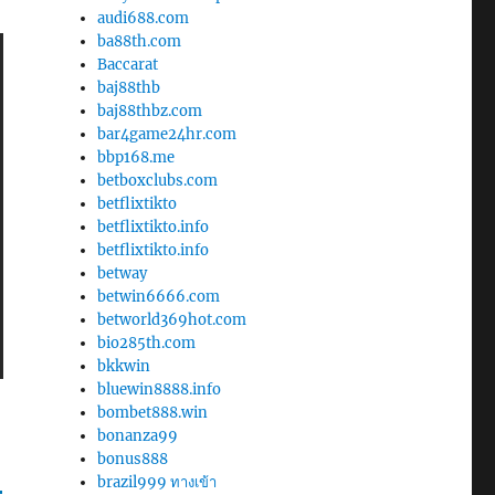
audi688.com
ba88th.com
Baccarat
baj88thb
baj88thbz.com
bar4game24hr.com
bbp168.me
betboxclubs.com
betflixtikto
betflixtikto.info
betflixtikto.info
betway
betwin6666.com
betworld369hot.com
bio285th.com
bkkwin
bluewin8888.info
bombet888.win
bonanza99
bonus888
brazil999 ทางเข้า