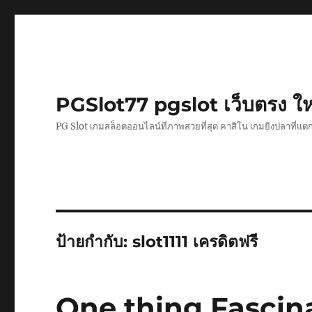
PGSlot77 pgslot เว็บตรง ใหม่ล
PG Slot เกมสล็อตออนไลน์ที่ภาพสวยที่สุด คาสิโน เกมยิงปลาที่แตก
ป้ายกำกับ:
slot1111 เครดิตฟรี
One thing Fascin