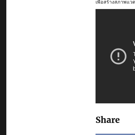
เพื่อสร้างสภาพแว
Share