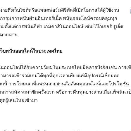
ายถึงเว็บไซต์หรือแพลตฟอร์มดิจิทัลที่เปิดโอกาสให้ผู้ใช้งาน
จกรรมการพนันผ่านอินเทอร์เน็ต พนันออนไลน์ครอบคลุมทุก
ตั้งแต่การพนันกีฬา เกมคาสิโนออนไลน์ เช่น โป๊กเกอร์ รูเล็ต
ีกมากมาย
ว็บพนันออนไลน์ในประเทศไทย
พนันออนไลน์ได้รับความนิยมในประเทศไทยมีหลายปัจจัย เช่น การเข
่นสามารถเข้าร่วมเกมได้ทุกที่ทุกเวลาเพียงแค่มีอุปกรณ์เชื่อมต่อ
จากนี้ การโฆษณาที่แพร่หลายผ่านสื่อสังคมออนไลน์และโปรโมชั่น
จากการสมัครสมาชิกครั้งแรก หรือการคืนทุนบางส่วนเมื่อแพ้พนัน เป
งดูดผู้เล่นใหม่เข้ามา