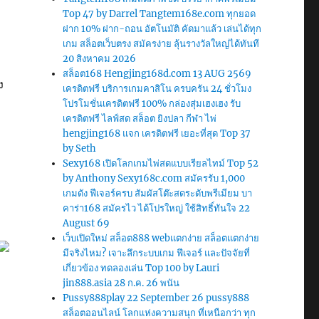
Top 47 by Darrel Tangtem168e.com ทุกยอด
ฝาก 10% ฝาก-ถอน อัตโนมัติ คัดมาแล้ว เล่นได้ทุก
เกม สล็อตเว็บตรง สมัครง่าย ลุ้นรางวัลใหญ่ได้ทันที
20 สิงหาคม 2026
สล็อต168 Hengjing168d.com 13 AUG 2569
ง
เครดิตฟรี บริการเกมคาสิโน ครบครัน 24 ชั่วโมง
โปรโมชั่นเครดิตฟรี 100% กล่องสุ่มเฮงเฮง รับ
เครดิตฟรี ไลฟ์สด สล็อต ยิงปลา กีฬา ไพ่
hengjing168 แจก เครดิตฟรี เยอะที่สุด Top 37
by Seth
Sexy168 เปิดโลกเกมไพ่สดแบบเรียลไทม์ Top 52
by Anthony Sexy168c.com สมัครรับ 1,000
เกมดัง ฟีเจอร์ครบ สัมผัสโต๊ะสดระดับพรีเมียม บา
คาร่า168 สมัครไว ได้โปรใหญ่ ใช้สิทธิ์ทันใจ 22
August 69
เว็บเปิดใหม่ สล็อต888 webแตกง่าย สล็อตแตกง่าย
มีจริงไหม? เจาะลึกระบบเกม ฟีเจอร์ และปัจจัยที่
เกี่ยวข้อง ทดลองเล่น Top 100 by Lauri
jin888.asia 28 ก.ค. 26 พนัน
Pussy888play 22 September 26 pussy888
สล็อตออนไลน์ โลกแห่งความสนุก ที่เหนือกว่า ทุก