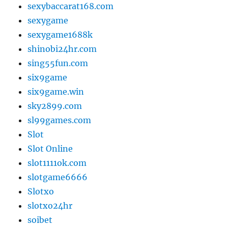
sexybaccarat168.com
sexygame
sexygame1688k
shinobi24hr.com
sing55fun.com
six9game
six9game.win
sky2899.com
sl99games.com
Slot
Slot Online
slot1111ok.com
slotgame6666
Slotxo
slotxo24hr
soibet