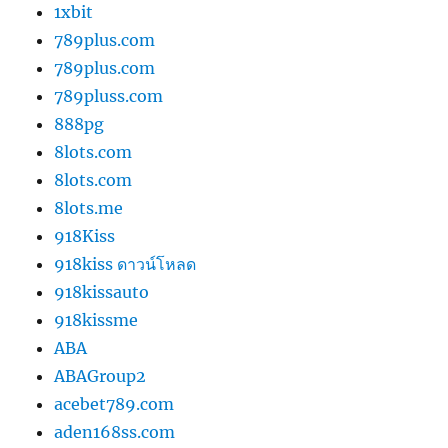
1xbit
789plus.com
789plus.com
789pluss.com
888pg
8lots.com
8lots.com
8lots.me
918Kiss
918kiss ดาวน์โหลด
918kissauto
918kissme
ABA
ABAGroup2
acebet789.com
aden168ss.com