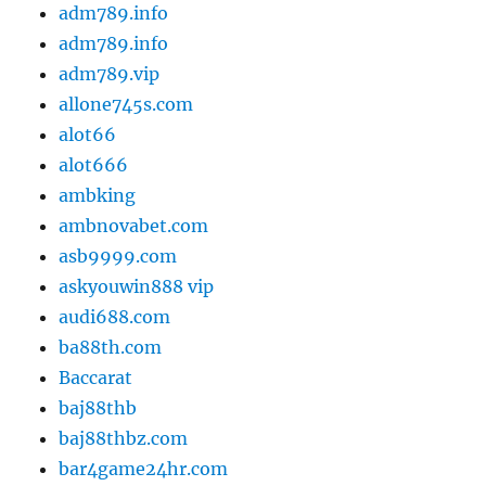
adm789.info
adm789.info
adm789.vip
allone745s.com
alot66
alot666
ambking
ambnovabet.com
asb9999.com
askyouwin888 vip
audi688.com
ba88th.com
Baccarat
baj88thb
baj88thbz.com
bar4game24hr.com