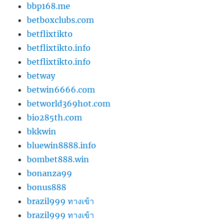
bbp168.me
betboxclubs.com
betflixtikto
betflixtikto.info
betflixtikto.info
betway
betwin6666.com
betworld369hot.com
bio285th.com
bkkwin
bluewin8888.info
bombet888.win
bonanza99
bonus888
brazil999 ทางเข้า
brazil999 ทางเข้า