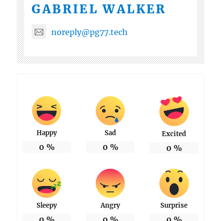
GABRIEL WALKER
noreply@pg77.tech
Happy
Sad
Excited
0
%
0
%
0
%
Sleepy
Angry
Surprise
0
%
0
%
0
%