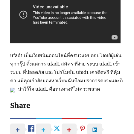
ufad1 เป็นเว็บพนันออนไลน์ที่ครบวงจร ตอบโจทย์ผู้เล่น
ทุกกรุ๊ป ตั้งแต่การ ufad1 สมัคร ที่ง่าย ระบบ ufad1 เข้า
ระบบ ที่ปลอดภัย และโปรโมชั่น ufad1 เครดิตฟรี ที่คุ้ม
ค่า แม้คุณกำลังมองหาเว็บพนันป้อมปราการคงจะและก็
น่าไว้ใจ ufad1 คือหนทางที่ไม่ควรพลาด
Share