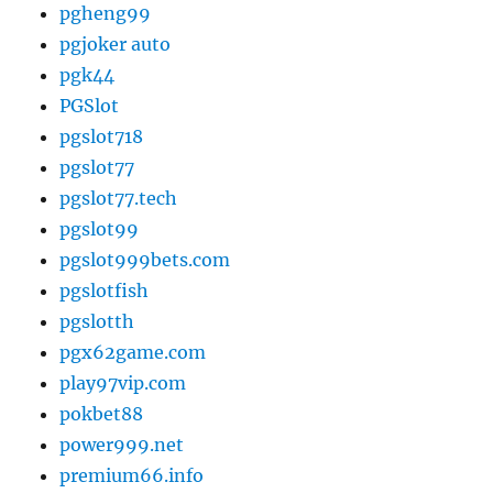
pgheng99
pgjoker auto
pgk44
PGSlot
pgslot718
pgslot77
pgslot77.tech
pgslot99
pgslot999bets.com
pgslotfish
pgslotth
pgx62game.com
play97vip.com
pokbet88
power999.net
premium66.info