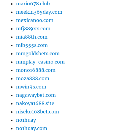
mario678.club
meekin365day.com
mexicanoo.com
mfj889xx.com
mia88th.com
mib555s.com
mmgoldsbets.com
mmplay-casino.com
mono16888.com
moza888.com
mwin9s.com
nagawaybet.com
nakoya1688.site
niseko168bet.com
no1huay
no1huay.com