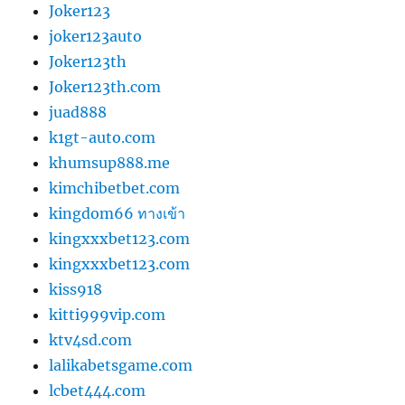
Joker123
joker123auto
Joker123th
Joker123th.com
juad888
k1gt-auto.com
khumsup888.me
kimchibetbet.com
kingdom66 ทางเข้า
kingxxxbet123.com
kingxxxbet123.com
kiss918
kitti999vip.com
ktv4sd.com
lalikabetsgame.com
lcbet444.com