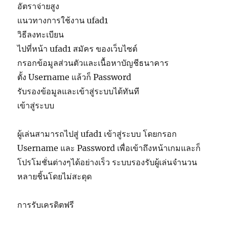
อัตราจ่ายสูง
แนวทางการใช้งาน ufad1
วิธีลงทะเบียน
ไปที่หน้า ufad1 สมัคร ของเว็บไซต์
กรอกข้อมูลส่วนตัวและเนื้อหาบัญชีธนาคาร
ตั้ง Username แล้วก็ Password
รับรองข้อมูลและเข้าสู่ระบบได้ทันที
เข้าสู่ระบบ
ผู้เล่นสามารถไปสู่ ufad1 เข้าสู่ระบบ โดยกรอก
Username และ Password เพื่อเข้าถึงหน้าเกมและก็
โปรโมชั่นต่างๆได้อย่างเร็ว ระบบรองรับผู้เล่นจำนวน
หลายชิ้นโดยไม่สะดุด
การรับเครดิตฟรี