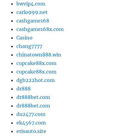
bwvip4.com
carlo999.net
cashgame168
cashgame168x.com
Casino
chang7777
chinatown888.win
cupcake88x.com
cupcake88x.com
dgb222hot.com
dr888
dr888bet.com
dr888bet.com
du2477.com
ek4567.com
erisauto.site