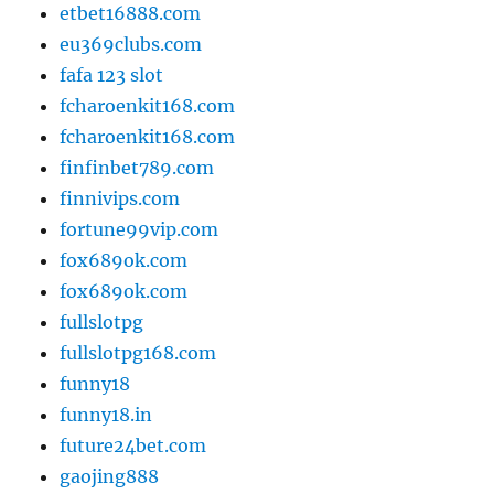
etbet16888.com
eu369clubs.com
fafa 123 slot
fcharoenkit168.com
fcharoenkit168.com
finfinbet789.com
finnivips.com
fortune99vip.com
fox689ok.com
fox689ok.com
fullslotpg
fullslotpg168.com
funny18
funny18.in
future24bet.com
gaojing888