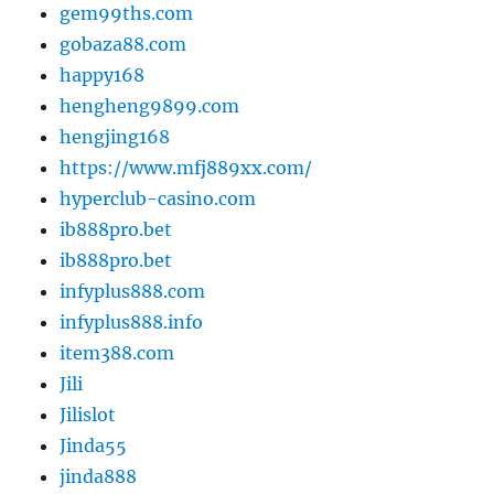
gem99ths.com
gobaza88.com
happy168
hengheng9899.com
hengjing168
https://www.mfj889xx.com/
hyperclub-casino.com
ib888pro.bet
ib888pro.bet
infyplus888.com
infyplus888.info
item388.com
Jili
Jilislot
Jinda55
jinda888