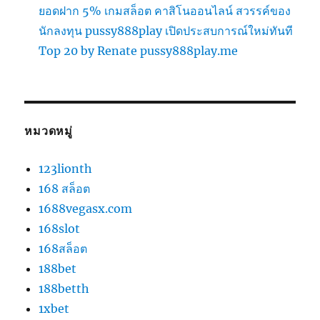
ยอดฝาก 5% เกมสล็อต คาสิโนออนไลน์ สวรรค์ของ
นักลงทุน pussy888play เปิดประสบการณ์ใหม่ทันที
Top 20 by Renate pussy888play.me
หมวดหมู่
123lionth
168 สล็อต
1688vegasx.com
168slot
168สล็อต
188bet
188betth
1xbet