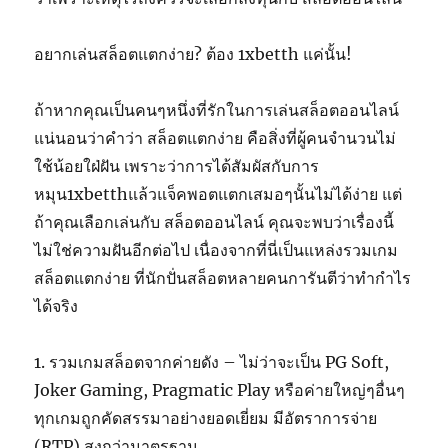
อยากเล่นสล็อตแตกง่าย? ต้อง 1xbetth แค่นั้น!
ถ้าหากคุณเป็นคนๆหนึ่งที่รักในการเล่นสล็อตออนไลน์
แน่นอนว่าคำว่า สล็อตแตกง่าย คือสิ่งที่ผู้คนจำนวนไม่
ใช้น้อยใฝ่ฝัน เพราะว่าการได้สัมผัสกับการ
หมุน1xbetthแล้วแจ็คพอตแตกเสมอๆนั้นไม่ได้ง่าย แต่
ถ้าคุณเลือกเล่นกับ สล็อตออนไลน์ คุณจะพบว่าเรื่องนี้
ไม่ใช่ความฝันอีกต่อไป เนื่องจากที่นี่เป็นแหล่งรวมเกม
สล็อตแตกง่าย ที่นักปั่นสล็อตหลายคนการันตีว่าทำกำไร
ได้จริง
1. รวมเกมสล็อตจากค่ายดัง – ไม่ว่าจะเป็น PG Soft,
Joker Gaming, Pragmatic Play หรือค่ายใหญ่ๆอื่นๆ
ทุกเกมถูกคัดสรรมาอย่างยอดเยี่ยม มีอัตราการจ่าย
(RTP) สูงกว่ามาตรฐาน