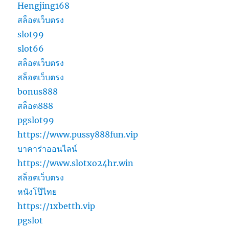
Hengjing168
สล็อตเว็บตรง
slot99
slot66
สล็อตเว็บตรง
สล็อตเว็บตรง
bonus888
สล็อต888
pgslot99
https://www.pussy888fun.vip
บาคาร่าออนไลน์
https://www.slotxo24hr.win
สล็อตเว็บตรง
หนังโป๊ไทย
https://1xbetth.vip
pgslot