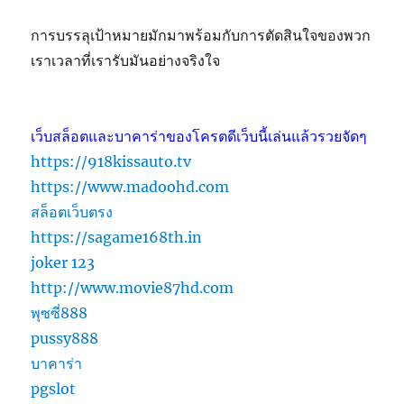
การบรรลุเป้าหมายมักมาพร้อมกับการตัดสินใจของพวก
เราเวลาที่เรารับมันอย่างจริงใจ
เว็บสล็อตและบาคาร่าของโครตดีเว็บนี้เล่นแล้วรวยจัดๆ
https://918kissauto.tv
https://www.madoohd.com
สล็อตเว็บตรง
https://sagame168th.in
joker 123
http://www.movie87hd.com
พุซซี่888
pussy888
บาคาร่า
pgslot