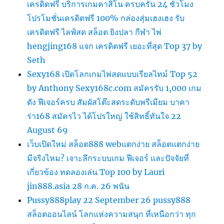
เครดิตฟรี บริการเกมคาสิโน ครบครัน 24 ชั่วโมง
โปรโมชั่นเครดิตฟรี 100% กล่องสุ่มเฮงเฮง รับ
เครดิตฟรี ไลฟ์สด สล็อต ยิงปลา กีฬา ไพ่
hengjing168 แจก เครดิตฟรี เยอะที่สุด Top 37 by
Seth
Sexy168 เปิดโลกเกมไพ่สดแบบเรียลไทม์ Top 52
by Anthony Sexy168c.com สมัครรับ 1,000 เกม
ดัง ฟีเจอร์ครบ สัมผัสโต๊ะสดระดับพรีเมียม บาคา
ร่า168 สมัครไว ได้โปรใหญ่ ใช้สิทธิ์ทันใจ 22
August 69
เว็บเปิดใหม่ สล็อต888 webแตกง่าย สล็อตแตกง่าย
มีจริงไหม? เจาะลึกระบบเกม ฟีเจอร์ และปัจจัยที่
เกี่ยวข้อง ทดลองเล่น Top 100 by Lauri
jin888.asia 28 ก.ค. 26 พนัน
Pussy888play 22 September 26 pussy888
สล็อตออนไลน์ โลกแห่งความสนุก ที่เหนือกว่า ทุก