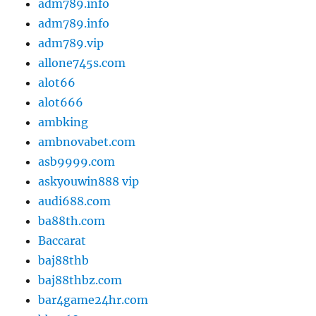
adm789.info
adm789.info
adm789.vip
allone745s.com
alot66
alot666
ambking
ambnovabet.com
asb9999.com
askyouwin888 vip
audi688.com
ba88th.com
Baccarat
baj88thb
baj88thbz.com
bar4game24hr.com