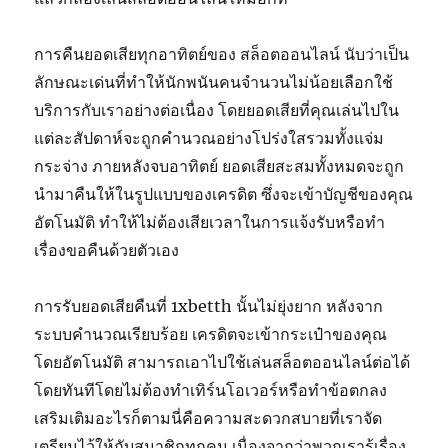
การคืนยอดเสียทุกอาทิตย์ของ สล็อตออนไลน์ นับว่าเป็น
ลักษณะเด่นที่ทำให้นักพนันคนจำนวนไม่น้อยเลือกใช้
บริการกับเราอย่างต่อเนื่อง โดยยอดเสียที่คุณเล่นไปใน
แต่ละสัปดาห์จะถูกคำนวณอย่างโปร่งใสรวมทั้งแจ่ม
กระจ่าง ภายหลังจบอาทิตย์ ยอดเสียสะสมทั้งหมดจะถูก
นำมาคืนให้ในรูปแบบของเครดิต ซึ่งจะเข้าบัญชีของคุณ
อัตโนมัติ ทำให้ไม่ต้องเสียเวลาในการแจ้งรับหรือทำ
เรื่องขอคืนด้วยตัวเอง
การรับยอดเสียคืนที่ 1xbetth นั้นไม่ยุ่งยาก หลังจาก
ระบบคำนวณเรียบร้อย เครดิตจะเข้ากระเป๋าของคุณ
โดยอัตโนมัติ สามารถเอาไปใช้เล่นสล็อตออนไลน์ต่อได้
โดยทันทีโดยไม่ต้องทำเทิร์นโอเวอร์หรือทำข้อตกลง
เสริมเติมอะไรก็ตามนี่คือความสะดวกสบายที่เราจัด
เตรียมไว้ให้กับสมาชิกทุกคน เนื่องจากว่าพวกเรารู้เรื่อง