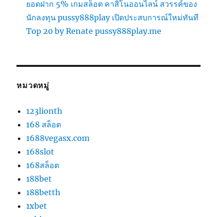
ยอดฝาก 5% เกมสล็อต คาสิโนออนไลน์ สวรรค์ของ
นักลงทุน pussy888play เปิดประสบการณ์ใหม่ทันที
Top 20 by Renate pussy888play.me
หมวดหมู่
123lionth
168 สล็อต
1688vegasx.com
168slot
168สล็อต
188bet
188betth
1xbet