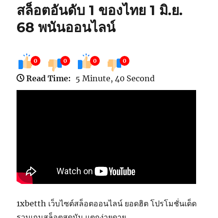
สล็อตอันดับ 1 ของไทย 1 มิ.ย.
68 พนันออนไลน์
0
0
0
0
Read Time:
5 Minute, 40 Second
1xbetth เว็บไซต์สล็อตออนไลน์ ยอดฮิต โปรโมชั่นเด็ด
รวมเกมสล็อตสุดมัน แตกง่ายดาย