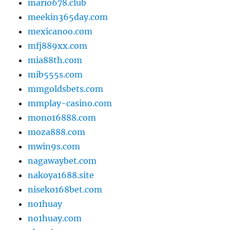
mario678.club
meekin365day.com
mexicanoo.com
mfj889xx.com
mia88th.com
mib555s.com
mmgoldsbets.com
mmplay-casino.com
mono16888.com
moza888.com
mwin9s.com
nagawaybet.com
nakoya1688.site
niseko168bet.com
no1huay
no1huay.com