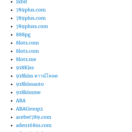
1xbit
789plus.com
789plus.com
789pluss.com
888pg
8lots.com
8lots.com
8lots.me
918Kiss
918kiss ดาวน์โหลด
918kissauto
918kissme
ABA
ABAGroup2
acebet789.com
aden168ss.com