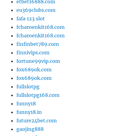
etbet16888.com
eu369clubs.com
fafa 123 slot
fcharoenkit168.com
fcharoenkit168.com
finfinbet789.com
finnivips.com
fortune99vip.com
fox689ok.com
fox689ok.com
fullslotpg
fullslotpg168.com
funny18
funny18.in
future24bet.com
gaojing888