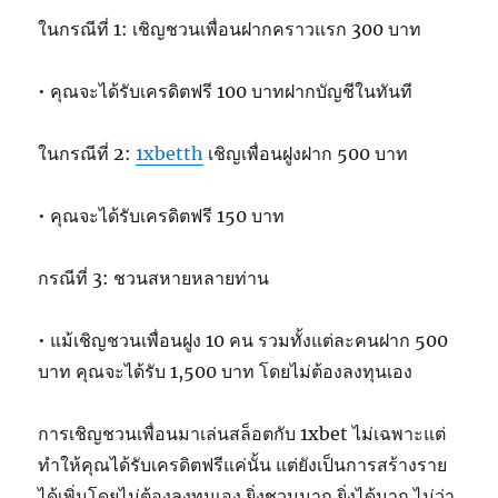
ในกรณีที่ 1: เชิญชวนเพื่อนฝากคราวแรก 300 บาท
• คุณจะได้รับเครดิตฟรี 100 บาทฝากบัญชีในทันที
ในกรณีที่ 2:
1xbetth
เชิญเพื่อนฝูงฝาก 500 บาท
• คุณจะได้รับเครดิตฟรี 150 บาท
กรณีที่ 3: ชวนสหายหลายท่าน
• แม้เชิญชวนเพื่อนฝูง 10 คน รวมทั้งแต่ละคนฝาก 500
บาท คุณจะได้รับ 1,500 บาท โดยไม่ต้องลงทุนเอง
การเชิญชวนเพื่อนมาเล่นสล็อตกับ 1xbet ไม่เฉพาะแต่
ทำให้คุณได้รับเครดิตฟรีแค่นั้น แต่ยังเป็นการสร้างราย
ได้เพิ่มโดยไม่ต้องลงทุนเอง ยิ่งชวนมาก ยิ่งได้มาก ไม่ว่า