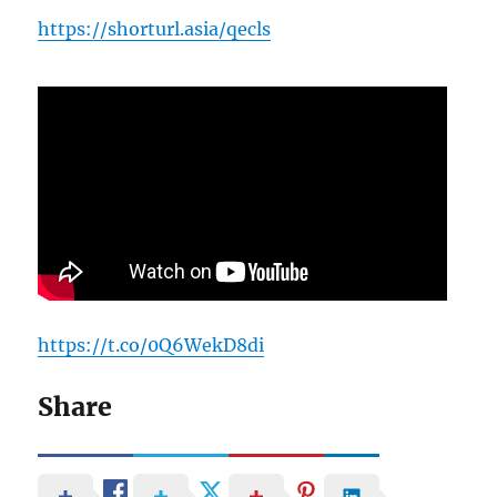
https://shorturl.asia/qecls
https://t.co/0Q6WekD8di
Share