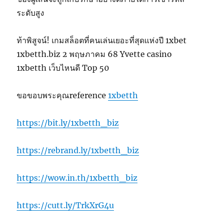
ระดับสูง
ท้าพิสูจน์! เกมสล็อตที่คนเล่นเยอะที่สุดแห่งปี 1xbet
1xbetth.biz 2 พฤษภาคม 68 Yvette casino
1xbetth เว็บไหนดี Top 50
ขอขอบพระคุณreference
1xbetth
https://bit.ly/1xbetth_biz
https://rebrand.ly/1xbetth_biz
https://wow.in.th/1xbetth_biz
https://cutt.ly/TrkXrG4u