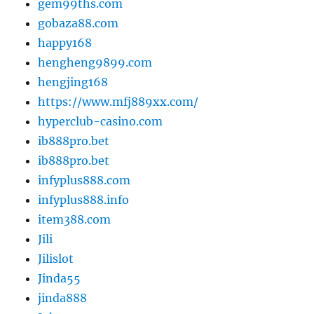
gem99ths.com
gobaza88.com
happy168
hengheng9899.com
hengjing168
https://www.mfj889xx.com/
hyperclub-casino.com
ib888pro.bet
ib888pro.bet
infyplus888.com
infyplus888.info
item388.com
Jili
Jilislot
Jinda55
jinda888