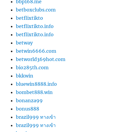
bbp168.me
betboxclubs.com
betflixtikto
betflixtikto.info
betflixtikto.info
betway
betwin6666.com
betworld369hot.com
bio285th.com
bkkwin
bluewin8888.info
bombet888.win
bonanza99
bonus888
brazil999 ทางเข้า
brazil999 ทางเข้า