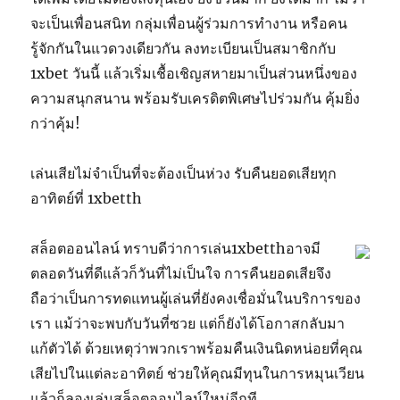
จะเป็นเพื่อนสนิท กลุ่มเพื่อนผู้ร่วมการทำงาน หรือคน
รู้จักกันในแวดวงเดียวกัน ลงทะเบียนเป็นสมาชิกกับ
1xbet วันนี้ แล้วเริ่มเชื้อเชิญสหายมาเป็นส่วนหนึ่งของ
ความสนุกสนาน พร้อมรับเครดิตพิเศษไปร่วมกัน คุ้มยิ่ง
กว่าคุ้ม!
เล่นเสียไม่จำเป็นที่จะต้องเป็นห่วง รับคืนยอดเสียทุก
อาทิตย์ที่ 1xbetth
สล็อตออนไลน์ ทราบดีว่าการเล่น1xbetthอาจมี
ตลอดวันที่ดีแล้วก็วันที่ไม่เป็นใจ การคืนยอดเสียจึง
ถือว่าเป็นการทดแทนผู้เล่นที่ยังคงเชื่อมั่นในบริการของ
เรา แม้ว่าจะพบกับวันที่ซวย แต่ก็ยังได้โอกาสกลับมา
แก้ตัวได้ ด้วยเหตุว่าพวกเราพร้อมคืนเงินนิดหน่อยที่คุณ
เสียไปในแต่ละอาทิตย์ ช่วยให้คุณมีทุนในการหมุนเวียน
แล้วก็ลองเล่นสล็อตออนไลน์ใหม่อีกที