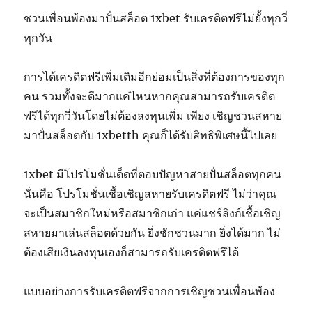
ชวนเพื่อนพ้องมาปั่นสล็อต 1xbet รับเครดิตฟรีไม่ยั้งทุกวี่
ทุกวัน
การได้เครดิตฟรีเพิ่มเติมอีกย่อมเป็นสิ่งที่ต้องการของทุก
คน รวมทั้งจะดีมากแค่ไหนหากคุณสามารถรับเครดิต
ฟรีได้ทุกวี่วันโดยไม่ต้องลงทุนเพิ่ม เพียง เชิญชวนสหาย
มาปั่นสล็อตกับ 1xbetth คุณก็ได้รับสิทธิพิเศษนี้ไปเลย
1xbet มีโปรโมชั่นเด็ดที่ตอบปัญหาสายปั่นสล็อตทุกคน
นั่นคือ โปรโมชั่นเชื้อเชิญสหายรับเครดิตฟรี ไม่ว่าคุณ
จะเป็นสมาชิกใหม่หรือสมาชิกเก่า แค่แชร์ลิงก์เชื้อเชิญ
สหายมาเล่นสล็อตด้วยกัน ยิ่งชักชวนมาก ยิ่งได้มาก ไม่
ต้องเสียเงินลงทุนเองก็สามารถรับเครดิตฟรีได้
แบบอย่างการรับเครดิตฟรีจากการเชิญชวนเพื่อนพ้อง