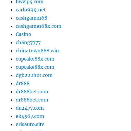
bwvip4.com
carlo999.net
cashgame168
cashgame168x.com
Casino
chang7777
chinatown888.win
cupcake88x.com
cupcake88x.com
dgb222hot.com
dr888
dr888bet.com
dr888bet.com
du2477.com
ek4567.com
erisauto.site