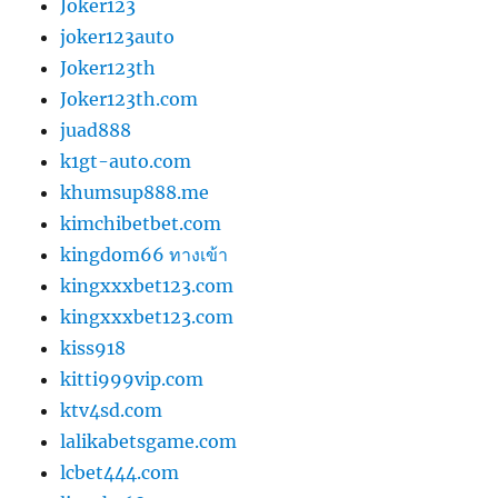
Joker123
joker123auto
Joker123th
Joker123th.com
juad888
k1gt-auto.com
khumsup888.me
kimchibetbet.com
kingdom66 ทางเข้า
kingxxxbet123.com
kingxxxbet123.com
kiss918
kitti999vip.com
ktv4sd.com
lalikabetsgame.com
lcbet444.com