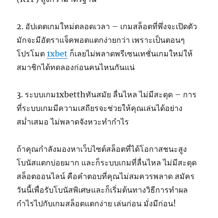
2. อัปเดตเกมใหม่ตลอดเวลา – เกมสล็อตที่พึ่งจะเปิดตัว
มักจะมีอัตราแจ็คพอตแตกง่ายกว่า เพราะเป็นตอนๆ
โปรโมต
1xbet
ก็เลยไม่พลาดพรีเซนเทชั่นเกมใหม่ให้
สมาชิกได้ทดลองก่อนคนไหนกันแน่
3. ระบบเกม1xbetthทันสมัย ลื่นไหล ไม่มีสะดุด – การ
ที่ระบบเกมมีความเสถียรจะช่วยให้คุณเล่นได้อย่าง
สม่ำเสมอ ไม่พลาดจังหวะทำกำไร
ถ้าคุณกำลังมองหาเว็บไซต์สล็อตที่ได้โอกาสชนะสูง
โบนัสแตกบ่อยมาก และก็ระบบเกมที่ลื่นไหล ไม่มีสะดุด
สล็อตออนไลน์ คือคำตอบที่คุณไม่สมควรพลาด สมัคร
วันนี้เพื่อรับโบนัสพิเศษและก็เริ่มต้นทางวิธีการทำผล
กำไรไปกับเกมสล็อตแตกง่าย เล่นก่อน มั่งมีก่อน!