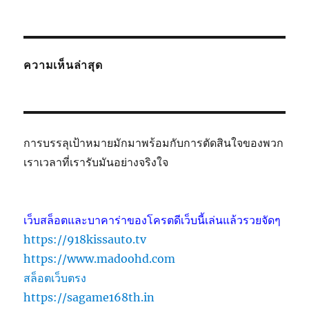
ความเห็นล่าสุด
การบรรลุเป้าหมายมักมาพร้อมกับการตัดสินใจของพวก
เราเวลาที่เรารับมันอย่างจริงใจ
เว็บสล็อตและบาคาร่าของโครตดีเว็บนี้เล่นแล้วรวยจัดๆ
https://918kissauto.tv
https://www.madoohd.com
สล็อตเว็บตรง
https://sagame168th.in