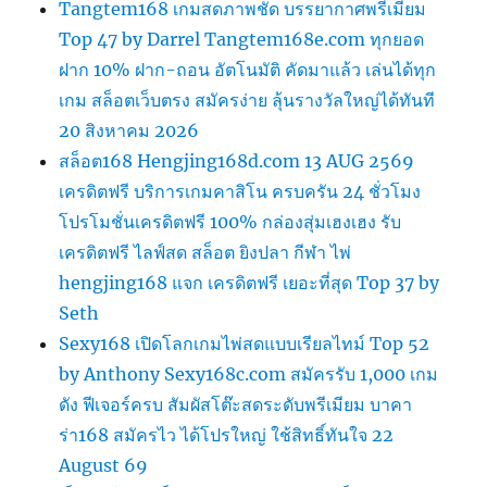
Tangtem168 เกมสดภาพชัด บรรยากาศพรีเมียม
Top 47 by Darrel Tangtem168e.com ทุกยอด
ฝาก 10% ฝาก-ถอน อัตโนมัติ คัดมาแล้ว เล่นได้ทุก
เกม สล็อตเว็บตรง สมัครง่าย ลุ้นรางวัลใหญ่ได้ทันที
20 สิงหาคม 2026
สล็อต168 Hengjing168d.com 13 AUG 2569
เครดิตฟรี บริการเกมคาสิโน ครบครัน 24 ชั่วโมง
โปรโมชั่นเครดิตฟรี 100% กล่องสุ่มเฮงเฮง รับ
เครดิตฟรี ไลฟ์สด สล็อต ยิงปลา กีฬา ไพ่
hengjing168 แจก เครดิตฟรี เยอะที่สุด Top 37 by
Seth
Sexy168 เปิดโลกเกมไพ่สดแบบเรียลไทม์ Top 52
by Anthony Sexy168c.com สมัครรับ 1,000 เกม
ดัง ฟีเจอร์ครบ สัมผัสโต๊ะสดระดับพรีเมียม บาคา
ร่า168 สมัครไว ได้โปรใหญ่ ใช้สิทธิ์ทันใจ 22
August 69