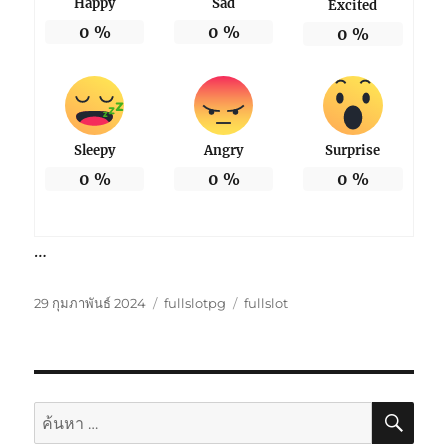
Happy
Sad
Excited
0
%
0
%
0
%
Sleepy
Angry
Surprise
0
%
0
%
0
%
…
เขียน
หมวด
ป้าย
29 กุมภาพันธ์ 2024
fullslotpg
fullslot
เมื่อ
หมู่
กำกับ
ค้นห
ค้นหา: