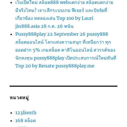
เว็บเปิดใหม่ สล็อต888 webแตกง่าย สล็อตแตกง่าย
มีจริงไหม? เจาะลึกระบบเกม ฟีเจอร์ และปัจจัยที่
เกี่ยวข้อง ทดลองเล่น Top 100 by Lauri
jin888.asia 28 ก.ค. 26 พนัน
Pussy888play 22 September 26 pussy888
สล็อตออนไลน์ โลกแห่งความสนุก ที่เหนือกว่า ทุก
ยอดฝาก 5% เกมสล็อต คาสิโนออนไลน์ สวรรค์ของ
นักลงทุน pussy888play เปิดประสบการณ์ใหม่ทันที
Top 20 by Renate pussy888play.me
หมวดหมู่
123lionth
168 สล็อต