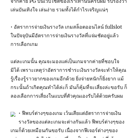
จากค่าย PG บนเว็บไซต์ของเราเท่านั้นครับผม รับรองว่า
เล่นบันเทิงใจ เล่นง่าย รวมทั้งได้กำไรเจริญแน่ๆ
• อัตราการจ่ายเงินรางวัล เกมสล็อตออนไลน์ fullslot
ในปัจจุบันมีอัตราการจ่ายเงินรางวัลที่แจ่มชัดอยู่แล้ว
การเลือกเกม
แต่ละเกมนั้น คุณจะมองแค่เป็นเกมจากค่ายที่ชอบใจ
มิได้ เพราะเหตุว่าอัตราการชำระเงินรางวัลจะทำให้คุณ
รู้เรื่องรู้ราวยากของเกมอีกด้วย ยิ่งจ่ายหนักก็ยิ่งยาก แม้
กระนั้นถ้าเกิดคุณทำได้ล่ะก็ มันก็คุ้มที่จะเสี่ยงล่ะขอรับ ก็
ลองเลือกการเสี่ยงในแบบที่ตัวคุณเองรับได้ด้วยครับผม
• ฟีพบร์ต่างๆของเกม เว้นเสียแต่อัตราการจ่ายเงิน
รางวัลของแต่ละเกมจะต่างกันแล้ว ฟีพบร์ต่างๆของ
เกมก็ด้วยเหมือนกันขอรับ เนื่องจากฟีเจอร์ต่างๆของ