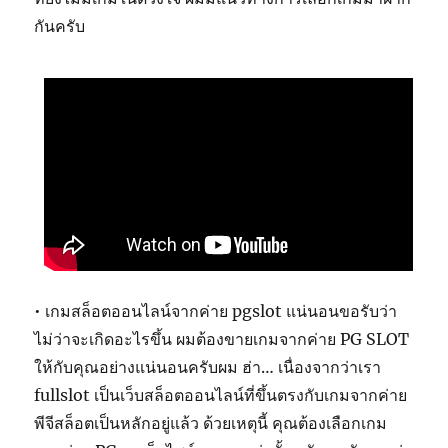
กันครับ
• เกมสล็อตออนไลน์จากค่าย pgslot แน่นอนขอรับว่า
ไม่ว่าจะเกิดอะไรขึ้น ผมต้องขายเกมจากค่าย PG SLOT
ให้กับคุณอย่างแน่นอนครับผม ฮ่า… เนื่องจากว่าเรา
fullslot เป็นเว็บสล็อตออนไลน์ที่ขึ้นตรงกับเกมจากค่าย
พีจีสล็อตเป็นหลักอยู่แล้ว ด้วยเหตุนี้ คุณต้องเลือกเกม