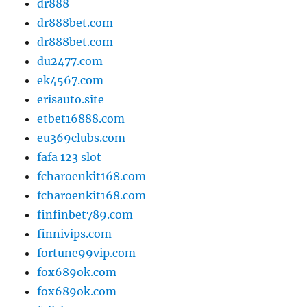
dr888
dr888bet.com
dr888bet.com
du2477.com
ek4567.com
erisauto.site
etbet16888.com
eu369clubs.com
fafa 123 slot
fcharoenkit168.com
fcharoenkit168.com
finfinbet789.com
finnivips.com
fortune99vip.com
fox689ok.com
fox689ok.com