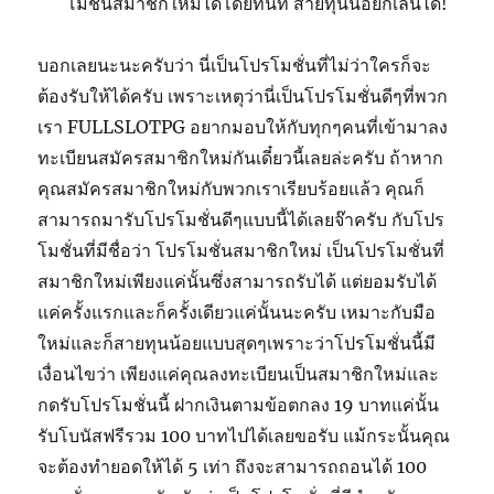
โมชั่นสมาชิกใหม่ได้โดยทันที สายทุนน้อยก็เล่นได้!
บอกเลยนะนะครับว่า นี่เป็นโปรโมชั่นที่ไม่ว่าใครก็จะ
ต้องรับให้ได้ครับ เพราะเหตุว่านี่เป็นโปรโมชั่นดีๆที่พวก
เรา FULLSLOTPG อยากมอบให้กับทุกๆคนที่เข้ามาลง
ทะเบียนสมัครสมาชิกใหม่กันเดี๋ยวนี้เลยล่ะครับ ถ้าหาก
คุณสมัครสมาชิกใหม่กับพวกเราเรียบร้อยแล้ว คุณก็
สามารถมารับโปรโมชั่นดีๆแบบนี้ได้เลยจ๊าครับ กับโปร
โมชั่นที่มีชื่อว่า โปรโมชั่นสมาชิกใหม่ เป็นโปรโมชั่นที่
สมาชิกใหม่เพียงแค่นั้นซึ่งสามารถรับได้ แต่ยอมรับได้
แค่ครั้งแรกและก็ครั้งเดียวแค่นั้นนะครับ เหมาะกับมือ
ใหม่และก็สายทุนน้อยแบบสุดๆเพราะว่าโปรโมชั่นนี้มี
เงื่อนไขว่า เพียงแค่คุณลงทะเบียนเป็นสมาชิกใหม่และ
กดรับโปรโมชั่นนี้ ฝากเงินตามข้อตกลง 19 บาทแค่นั้น
รับโบนัสฟรีรวม 100 บาทไปได้เลยขอรับ แม้กระนั้นคุณ
จะต้องทำยอดให้ได้ 5 เท่า ถึงจะสามารถถอนได้ 100