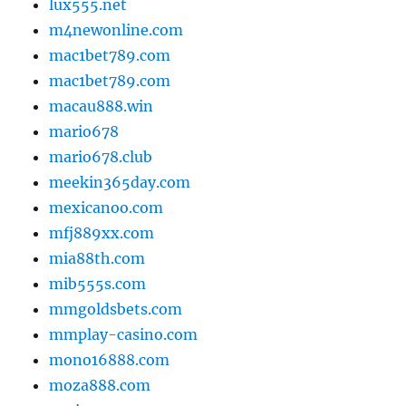
lux555.net
m4newonline.com
mac1bet789.com
mac1bet789.com
macau888.win
mario678
mario678.club
meekin365day.com
mexicanoo.com
mfj889xx.com
mia88th.com
mib555s.com
mmgoldsbets.com
mmplay-casino.com
mono16888.com
moza888.com