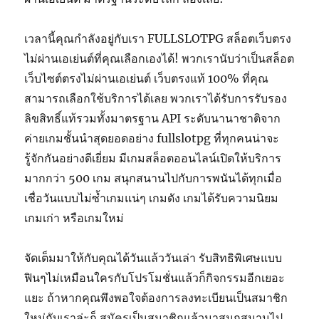
เวลานี้คุณกำลังอยู่กับเรา FULLSLOTPG สล็อตเว็บตรง
ไม่ผ่านเอเย่นต์ที่คุณเลือกเองได้! พวกเรานับว่าเป็นสล็อต
เว็บไซต์ตรงไม่ผ่านเอเย่นต์ เว็บตรงแท้ 100% ที่คุณ
สามารถเลือกใช้บริการได้เลย พวกเราได้รับการรับรอง
ลิขสิทธิ์แท้รวมทั้งมาตรฐาน API ระดับนานาชาติจาก
ค่ายเกมชั้นนำสุดยอดอย่าง fullslotpg ที่ทุกคนน่าจะ
รู้จักกันอย่างดีเยี่ยม มีเกมสล็อตออนไลน์เปิดให้บริการ
มากกว่า 500 เกม สนุกสนานไปกับการพนันได้ทุกเมื่อ
เชื่อวันแบบไม่ซ้ำเกมแน่ๆ เกมดัง เกมได้รับความนิยม
เกมเก่า หรือเกมใหม่
จัดเต็มมาให้กับคุณได้วันแล้ววันเล่า รับสิทธิพิเศษแบบ
ฟินๆไม่เหมือนใครกับโปรโมชั่นแล้วก็กิจกรรมอีกเยอะ
แยะ ถ้าหากคุณพึงพอใจต้องการลงทะเบียนเป็นสมาชิก
ใหม่กับเราล่ะก็ สมัครเป็นสมาชิกแล้วมาสนุกสนานไป