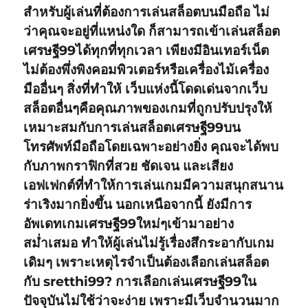
สำหรับผู้เล่นที่ต้องการเล่นสล็อตบนมือถือ ไม่
ว่าคุณจะอยู่ที่แหน่งใด ก็สามารถเข้าเล่นสล็อต
เศรษฐี99ได้ทุกที่ทุกเวลา เพียงมีอินเทอร์เน็ต
ไม่ต้องพึ่งพิงคอมพิวเตอร์หรือเครื่องไม้เครื่อง
มืออื่นๆ สิ่งที่ทำให้ เว็บแห่งนี้โดดเด่นจากเว็บ
สล็อตอื่นๆคือคุณภาพของเกมที่ถูกปรับปรุงให้
เหมาะสมกับการเล่นสล็อตเศรษฐี99บน
โทรศัพท์มือถือโดยเฉพาะอย่างยิ่ง คุณจะได้พบ
กับภาพกราฟิกที่สวย ชัดเจน และเสียง
เอฟเฟกต์ที่ทำให้การเล่นเกมมีความสนุกสนาน
ร่าเริงมากยิ่งขึ้น นอกเหนือจากนี้ ยังมีการ
อัพเดทเกมเศรษฐี99ใหม่ๆเข้ามาอย่าง
สม่ำเสมอ ทำให้ผู้เล่นไม่รู้เรื่องสึกระอากับเกม
เดิมๆ เพราะเหตุไรจำเป็นต้องเลือกเล่นสล็อต
กับ sretthi99? การเลือกเล่นเศรษฐี99ใน
ปัจจุบันไม่ใช้ว่าจะง่าย เพราะมีเว็บจำนวนมาก