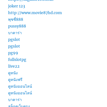
joker 123
http://www.movie87hd.com
พุซซี่888
pussy888
บาคาร่า
pgslot
pgslot
pg99
fullslotpg
live22
ดูหนัง
ดูหนังฟรี
ดูหนังออนไลน์
ดูหนังออนไลน์
บาคาร่า
สล็อตเว็บตรง