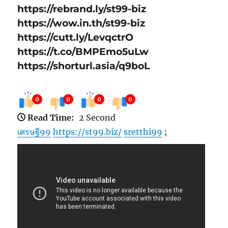
https://rebrand.ly/st99-biz
https://wow.in.th/st99-biz
https://cutt.ly/LevqctrO
https://t.co/BMPEmo5uLw
https://shorturl.asia/q9boL
0
0
0
0
Read Time:
2 Second
เศรษฐี99
https://st99.biz/
sretthi99
;