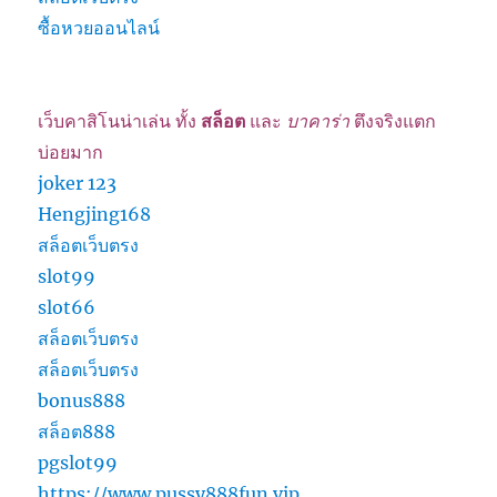
ซื้อหวยออนไลน์
เว็บคาสิโนน่าเล่น ทั้ง
สล็อต
และ
บาคาร่า
ตึงจริงแตก
บ่อยมาก
joker 123
Hengjing168
สล็อตเว็บตรง
slot99
slot66
สล็อตเว็บตรง
สล็อตเว็บตรง
bonus888
สล็อต888
pgslot99
https://www.pussy888fun.vip