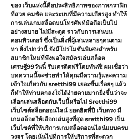
ของ เว็บแห่งนี้คือประสิทธิภาพของภาพกราฟิก
ที่สวย คมชัด และระบบที่มีความเถียรสูง ทำให้
การเล่นเกมสล็อตบนโทรศัพท์มือถือเป็นไป
อย่างสบาย ไม่มีสะดุด ราวกับการเล่นบน
คอมพิวเตอร์ ซึ่งเป็นสิ่งที่ผู้เล่นหลายๆคนตาม
หา ยิ่งไปกว่านี้ ยังมีโปรโมชั่นพิเศษสำหรับ
สมาชิกใหม่ที่พึงพอใจสมัครเล่นสล็อต
เศรษฐี99วันนี้ รับเครดิตฟรีโดยทันที! ผมเชื่อว่า
บทความนี้จะช่วยทำให้คุณมีความรู้และความ
เข้าใจเกี่ยวกับ sretthi99 เยอะขึ้นเรื่อยๆ แล้ว
ก็ทำให้ท่านตกลงใจได้ง่ายดายมากยิ่งขึ้นว่าจะ
เลือกเล่นสล็อตกับเว็บนี้หรือไม่ Sretthi99
เว็บไซต์สล็อตออนไลน์ ยอดฮิตที่ปี เว็บตรง มี
เกมสล็อตให้เลือกเล่นสูงที่สุด sretthi99 เป็น
เว็บไซต์ที่ให้บริการเกมสล็อตออนไลน์แบบครบ
วงจร โดยเน้นไปที่การให้บริการที่สะดวก