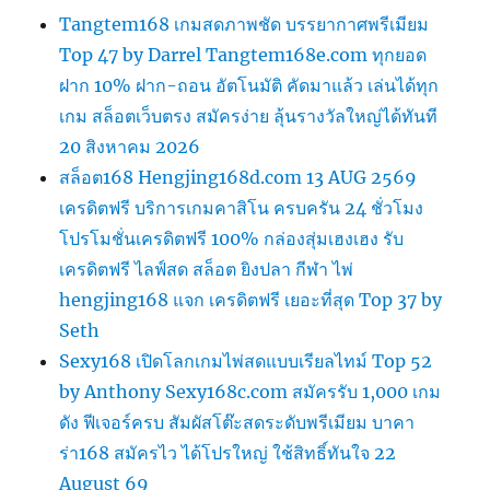
Tangtem168 เกมสดภาพชัด บรรยากาศพรีเมียม
Top 47 by Darrel Tangtem168e.com ทุกยอด
ฝาก 10% ฝาก-ถอน อัตโนมัติ คัดมาแล้ว เล่นได้ทุก
เกม สล็อตเว็บตรง สมัครง่าย ลุ้นรางวัลใหญ่ได้ทันที
20 สิงหาคม 2026
สล็อต168 Hengjing168d.com 13 AUG 2569
เครดิตฟรี บริการเกมคาสิโน ครบครัน 24 ชั่วโมง
โปรโมชั่นเครดิตฟรี 100% กล่องสุ่มเฮงเฮง รับ
เครดิตฟรี ไลฟ์สด สล็อต ยิงปลา กีฬา ไพ่
hengjing168 แจก เครดิตฟรี เยอะที่สุด Top 37 by
Seth
Sexy168 เปิดโลกเกมไพ่สดแบบเรียลไทม์ Top 52
by Anthony Sexy168c.com สมัครรับ 1,000 เกม
ดัง ฟีเจอร์ครบ สัมผัสโต๊ะสดระดับพรีเมียม บาคา
ร่า168 สมัครไว ได้โปรใหญ่ ใช้สิทธิ์ทันใจ 22
August 69