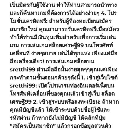
เป็นมิตรกับผู้ใช้งาน ทำให้ท่านสามารถนำทาง
และก็ค้นหาเกมที่ต้องการได้อย่างง่ายๆ 4. โปร
โมชั่นเครดิตฟรี: สำหรับผู้ที่ลงทะเบียนสมัคร
สมาชิกใหม่ คุณสามารถรับเครดิตฟรีเมื่อสมัคร
ทำให้ท่านมีเงินทุนเพิ่มสำหรับเพื่อการเริ่มเล่น
เกม การเล่นเกมสล็อตเศรษฐี99 บนโทรศัพท์
เคลื่อนที่ ง่ายๆสบาย เล่นได้ทุกแห่ง เพียงแค่มือ
ถือเครื่องเดียว! การเล่นเกมสล็อตบน
sretthi99 ผ่านมือถือนั้นง่ายสุดๆๆคุณแค่เพียง
กระทำตามขั้นตอนกล้วยๆดังนี้ 1. เข้าสู่เว็บไซต์
sretthi99: เปิดโปรแกรมท่องอินเตอร์เน็ตบน
โทรศัพท์เคลื่อนที่ของคุณแล้วเข้าสู่เว็บ สล็อต
เศรษฐี99 2. เข้าสู่ระบบหรือลงทะเบียน: ถ้าหาก
คุณมีบัญชีแล้ว ให้เข้าระบบด้วยชื่อผู้ใช้และ
รหัสผ่าน ถ้าหากยังไม่มีบัญชี ให้คลิกที่ปุ่ม
“สมัครเป็นสมาชิก” แล้วกรอกข้อมูลส่วนตัว