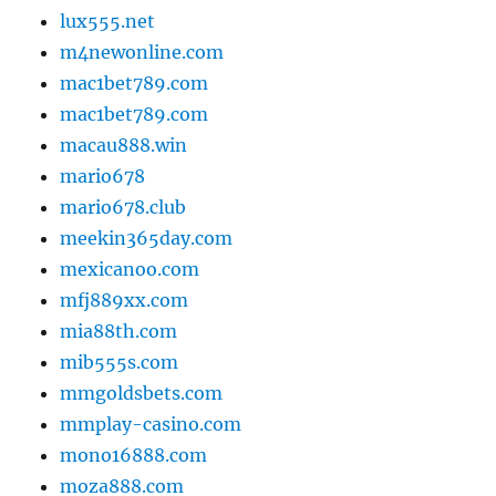
lux555.net
m4newonline.com
mac1bet789.com
mac1bet789.com
macau888.win
mario678
mario678.club
meekin365day.com
mexicanoo.com
mfj889xx.com
mia88th.com
mib555s.com
mmgoldsbets.com
mmplay-casino.com
mono16888.com
moza888.com