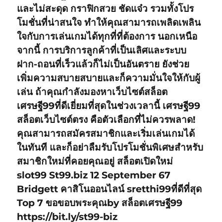
และไม่สะดุด กราฟิกสวย ชัดแจ๋ว รวมทั้งโปร
โมชั่นที่น่าสนใจ ทำให้คุณสามารถเพลิดเพลิน
ใจกับการเล่นเกมได้ทุกที่ที่ต้องการ นอกเหนือ
จากนี้ การบริการลูกค้าที่เป็นเลิศและระบบ
ฝาก-ถอนที่เร็วแล้วก็ไม่เป็นอันตราย ยังช่วย
เพิ่มความสบายสบายและก็ความมั่นใจให้กับผู้
เล่น ถ้าคุณกำลังมองหาเว็บไซต์สล็อต
เศรษฐี99ที่ดีเยี่ยมที่สุดในช่วงเวลานี้ เศรษฐี99
สล็อตเว็บไซต์ตรง คือตัวเลือกที่ไม่ควรพลาด!
คุณสามารถสมัครสมาชิกและเริ่มเล่นเกมได้
ในทันที และก็อย่าลืมรับโปรโมชั่นพิเศษสำหรับ
สมาชิกใหม่ที่คอยคุณอยู่ สล็อตเปิดใหม่
slot99 St99.biz 12 September 67
Bridgett คาสิโนออนไลน์ sretthi99ที่ดีที่สุด
Top 7 ขอขอบพระคุณby สล็อตเศรษฐี99
https://bit.ly/st99-biz