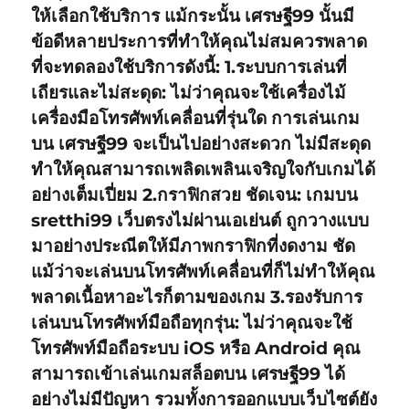
ให้เลือกใช้บริการ แม้กระนั้น เศรษฐี99 นั้นมี
ข้อดีหลายประการที่ทำให้คุณไม่สมควรพลาด
ที่จะทดลองใช้บริการดังนี้: 1.ระบบการเล่นที่
เถียรและไม่สะดุด: ไม่ว่าคุณจะใช้เครื่องไม้
เครื่องมือโทรศัพท์เคลื่อนที่รุ่นใด การเล่นเกม
บน เศรษฐี99 จะเป็นไปอย่างสะดวก ไม่มีสะดุด
ทำให้คุณสามารถเพลิดเพลินเจริญใจกับเกมได้
อย่างเต็มเปี่ยม 2.กราฟิกสวย ชัดเจน: เกมบน
sretthi99 เว็บตรงไม่ผ่านเอเย่นต์ ถูกวางแบบ
มาอย่างประณีตให้มีภาพกราฟิกที่งดงาม ชัด
แม้ว่าจะเล่นบนโทรศัพท์เคลื่อนที่ก็ไม่ทำให้คุณ
พลาดเนื้อหาอะไรก็ตามของเกม 3.รองรับการ
เล่นบนโทรศัพท์มือถือทุกรุ่น: ไม่ว่าคุณจะใช้
โทรศัพท์มือถือระบบ iOS หรือ Android คุณ
สามารถเข้าเล่นเกมสล็อตบน เศรษฐี99 ได้
อย่างไม่มีปัญหา รวมทั้งการออกแบบเว็บไซต์ยัง