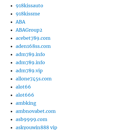
918kissauto
918kissme
ABA
ABAGroup2
acebet789.com
aden168ss.com
adm789.info
adm789.info
adm789.vip
allone745s.com
alot66
alot666
ambking
ambnovabet.com
asb9999.com
askyouwin888 vip