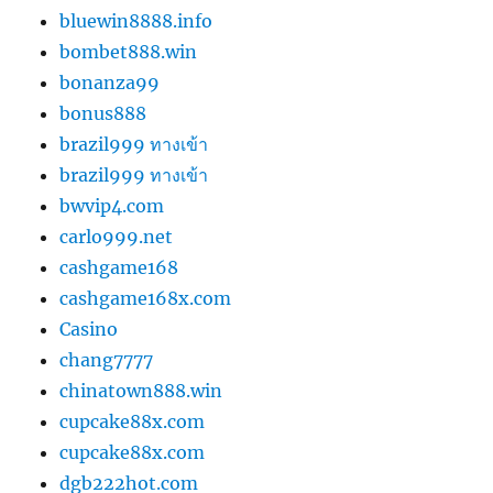
bluewin8888.info
bombet888.win
bonanza99
bonus888
brazil999 ทางเข้า
brazil999 ทางเข้า
bwvip4.com
carlo999.net
cashgame168
cashgame168x.com
Casino
chang7777
chinatown888.win
cupcake88x.com
cupcake88x.com
dgb222hot.com