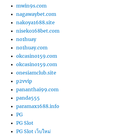
mwin9s.com
nagawaybet.com
nakoya1688.site
niseko168bet.com
no1huay
no1huay.com
okcasino159.com
okcasino159.com
onesiamclub.site
p2vvip
pananthai99.com
panda555
paramax1688.info
PG
PG Slot
PG Slot เว็บใหม่