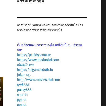
ความเห็นล่าสุด
การบรรลุเป้าหมายมักมาพร้อมกับการตัดสินใจของ
พวกเราเวลาที่เรารับมันอย่างจริงใจ
เว็บสล็อตและบาคาร่าของโครตดีเว็บนี้เล่นแล้วรวย
จัดๆ
https://918kissauto.tv
https://www.madoohd.com
สล็อตเว็บตรง
https://sagame168th.in
joker 123
http://www.movie87hd.com
พุซซี่888
pussy888
บาคาร่า
pgslot
pgslot