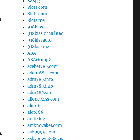
888pg
8lots.com
8lots.com
น
8lots.me
918Kiss
918kiss ดาวน์โหลด
918kissauto
918kissme
ABA
ABAGroup2
acebet789.com
aden168ss.com
adm789.info
adm789.info
adm789.vip
allone745s.com
alot66
alot666
ambking
ambnovabet.com
asb9999.com
รม
askyouwin888 vip