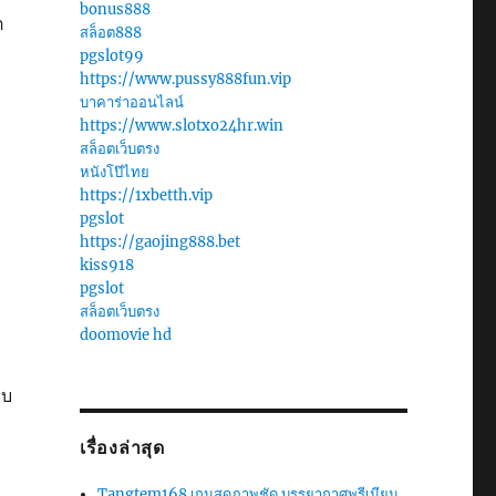
bonus888
ต
สล็อต888
pgslot99
https://www.pussy888fun.vip
บาคาร่าออนไลน์
https://www.slotxo24hr.win
สล็อตเว็บตรง
หนังโป๊ไทย
https://1xbetth.vip
pgslot
https://gaojing888.bet
kiss918
pgslot
สล็อตเว็บตรง
doomovie hd
า
อบ
เรื่องล่าสุด
Tangtem168 เกมสดภาพชัด บรรยากาศพรีเมียม