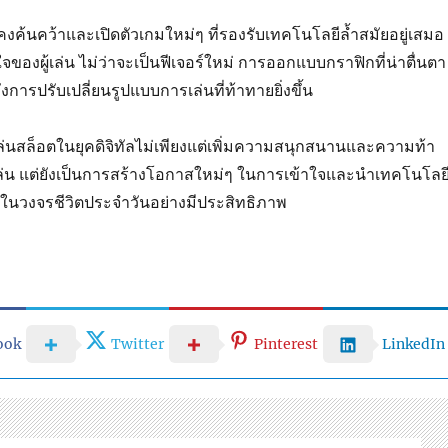
งค้นคว้าและเปิดตัวเกมใหม่ๆ ที่รองรับเทคโนโลยีล้ำสมัยอยู่เสมอ
จของผู้เล่น ไม่ว่าจะเป็นฟีเจอร์ใหม่ การออกแบบกราฟิกที่น่าตื่นตา
่งการปรับเปลี่ยนรูปแบบการเล่นที่ท้าทายยิ่งขึ้น
รเล่นสล็อตในยุคดิจิทัลไม่เพียงแต่เพิ่มความสนุกสนานและความท้า
้เล่น แต่ยังเป็นการสร้างโอกาสใหม่ๆ ในการเข้าใจและนำเทคโนโลย
ในวงจรชีวิตประจำวันอย่างมีประสิทธิภาพ
ook
Twitter
Pinterest
LinkedIn