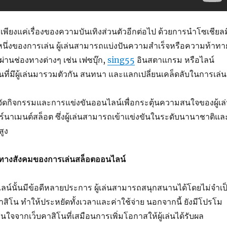
่เพียงแค่เรื่องของความบันเทิงส่วนตัวอีกต่อไป ด้วยการนำโซเชียลม
นหนึ่งของการเล่น ผู้เล่นสามารถแบ่งปันความสำเร็จหรือความท้าทา
ผ่านช่องทางต่างๆ เช่น เฟซบุ๊ก,
sing55
อินสตาแกรม หรือไลน์
ชนที่มึผู้เล่นมารวมตัวกัน สนทนา และแลกเปลี่ยนเคล็ดลับในการเล่น
จัดกิจกรรมและการแข่งขันออนไลน์เพื่อกระตุ้นความสนใจของผู้เล
วร์นาเมนต์สล็อต ซึ่งผู้เล่นสามารถเข้าแข่งขันในระดับนานาชาติแล
สูง
ทางสังคมของการเล่นสล็อตออนไลน์
น์นั้นมีข้อดีหลายประการ ผู้เล่นสามารถสนุกสนานได้โดยไม่จำเป
าสิโน ทำให้ประหยัดทั้งเวลาและค่าใช้จ่าย นอกจากนี้ ยังมีโปรโม
สนใจจากเว็บคาสิโนที่เสมือนการเพิ่มโอกาสให้ผู้เล่นได้รับผล