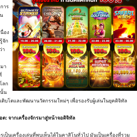
ับการ
้น
นื่อง
ู้จัก
่า
ามา
่
วโลก
ั้น
เติบโตและพัฒนานวัตกรรมใหม่ๆ เพื่อรองรับผู้เล่นในยุคดิจิทัล
: จากเครื่องจักรมาสู่หน้าจอดิจิทัล
เป็นเครื่องเล่นที่พบเห็นได้ในคาสิโนทั่วไป มันเป็นเครื่องที่รวม