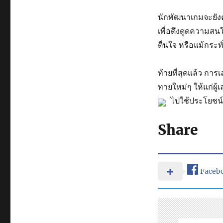
นักพัฒนาเกมจะยังค
เพื่อดึงดูดความสนใ
ตื่นใจ หรือแม้กระทั
ท้ายที่สุดแล้ว กา
ทายใหม่ๆ ให้แก่ผู
ไปใช้ประโยชน์
Share
Faceb