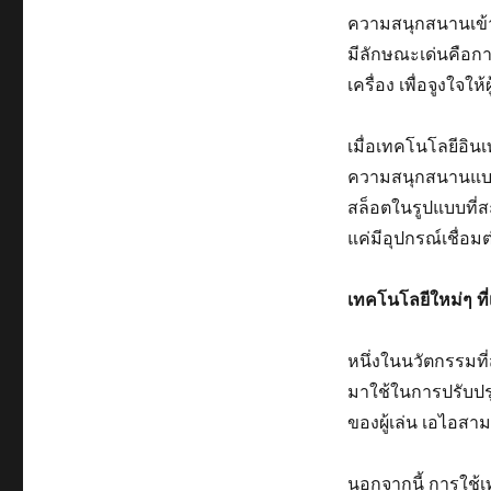
ความสนุกสนานเข้าก
มีลักษณะเด่นคือกา
เครื่อง เพื่อจูงใจให้
เมื่อเทคโนโลยีอินเ
ความสนุกสนานแบบเด
สล็อตในรูปแบบที่สะ
แค่มีอุปกรณ์เชื่อมต
เทคโนโลยีใหม่ๆ ท
หนึ่งในนวัตกรรมท
มาใช้ในการปรับปร
ของผู้เล่น เอไอส
นอกจากนี้ การใช้