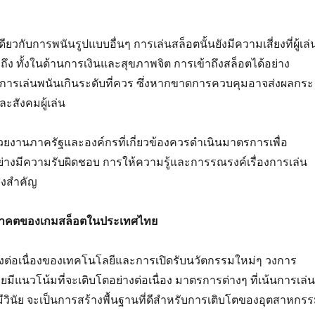
ียวกับการพนันรูปแบบอื่นๆ การเล่นสล็อตนั้นยังมีความเสี่ยงที่ผู้เล่
ถึง ทั้งในด้านการเงินและสุขภาพจิต การเข้าถึงสล็อตได้อย่าง
่การเล่นพนันเกินระดับที่ควร ซึ่งหากขาดการควบคุมอาจส่งผลกระ
ละสังคมผู้เล่น
ยงานภาครัฐและองค์กรที่เกี่ยวข้องควรดำเนินมาตรการเพื่อ
่างมีความรับผิดชอบ การให้ความรู้และการรณรงค์เรื่องการเล่น
ิ่งสำคัญ
นาคตของเกมสล็อตในประเทศไทย
งต่อเนื่องของเทคโนโลยีและการเปิดรับนวัตกรรมใหม่ๆ วงการ
ีแนวโน้มที่จะเติบโตอย่างต่อเนื่อง มาตรการต่างๆ ที่เน้นการเล่น
วินัย จะเป็นการสร้างพื้นฐานที่ดีสำหรับการเติบโตของอุตสาหกร