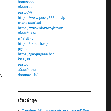
bonus888
สล็อต888
pgslot99
https://www.pussy888fun.vip
บาคาร่าออนไลน์
https://www.slotxo24hr.win
สล็อตเว็บตรง
หนังโป๊ไทย
https://1xbetth.vip
pgslot
https://gaojing888.bet
kiss918
pgslot
า
สล็อตเว็บตรง
อบ
doomovie hd
เรื่องล่าสุด
Tangtem168 เกมสดภาพชัด บรรยากาศพรีเมียม