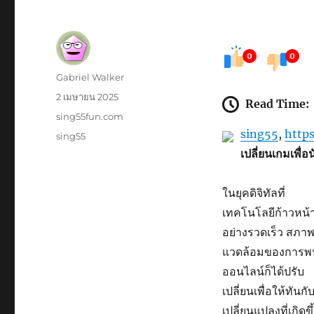
0
0
ผู้
Gabriel Walker
เขียน
เขียน
2 เมษายน 2025
Read Time:
เมื่อ
หมวด
sing55fun.com
หมู่
sing55
,
http
ป้าย
sing55
กำกับ
เปลี่ยนเกมเพื่อ
ในยุคดิจิทัลที่
เทคโนโลยีก้าวหน้
อย่างรวดเร็ว สภา
แวดล้อมของการพ
ออนไลน์ก็ได้ปรับ
เปลี่ยนเพื่อให้ทันก
เปลี่ยนแปลงที่เกิดขึ