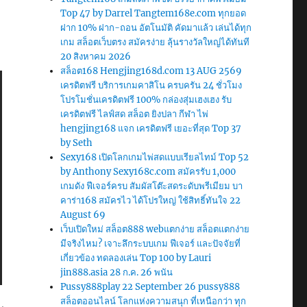
Top 47 by Darrel Tangtem168e.com ทุกยอด
ฝาก 10% ฝาก-ถอน อัตโนมัติ คัดมาแล้ว เล่นได้ทุก
เกม สล็อตเว็บตรง สมัครง่าย ลุ้นรางวัลใหญ่ได้ทันที
20 สิงหาคม 2026
สล็อต168 Hengjing168d.com 13 AUG 2569
เครดิตฟรี บริการเกมคาสิโน ครบครัน 24 ชั่วโมง
โปรโมชั่นเครดิตฟรี 100% กล่องสุ่มเฮงเฮง รับ
เครดิตฟรี ไลฟ์สด สล็อต ยิงปลา กีฬา ไพ่
hengjing168 แจก เครดิตฟรี เยอะที่สุด Top 37
by Seth
Sexy168 เปิดโลกเกมไพ่สดแบบเรียลไทม์ Top 52
by Anthony Sexy168c.com สมัครรับ 1,000
เกมดัง ฟีเจอร์ครบ สัมผัสโต๊ะสดระดับพรีเมียม บา
คาร่า168 สมัครไว ได้โปรใหญ่ ใช้สิทธิ์ทันใจ 22
August 69
เว็บเปิดใหม่ สล็อต888 webแตกง่าย สล็อตแตกง่าย
มีจริงไหม? เจาะลึกระบบเกม ฟีเจอร์ และปัจจัยที่
เกี่ยวข้อง ทดลองเล่น Top 100 by Lauri
jin888.asia 28 ก.ค. 26 พนัน
Pussy888play 22 September 26 pussy888
สล็อตออนไลน์ โลกแห่งความสนุก ที่เหนือกว่า ทุก