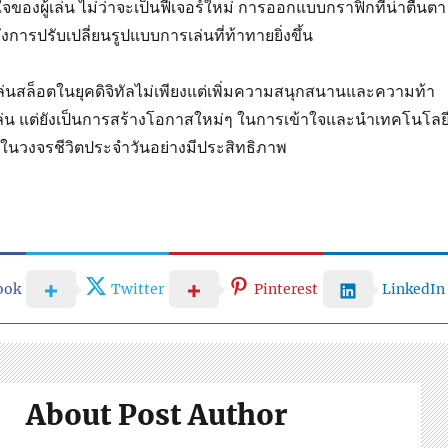
จของผู้เล่น ไม่ว่าจะเป็นฟีเจอร์ใหม่ การออกแบบกราฟิกที่น่าตื่นตา
่งการปรับเปลี่ยนรูปแบบการเล่นที่ท้าทายยิ่งขึ้น
รเล่นสล็อตในยุคดิจิทัลไม่เพียงแต่เพิ่มความสนุกสนานและความท้า
้เล่น แต่ยังเป็นการสร้างโอกาสใหม่ๆ ในการเข้าใจและนำเทคโนโลย
ในวงจรชีวิตประจำวันอย่างมีประสิทธิภาพ
ook
Twitter
Pinterest
LinkedIn
About Post Author