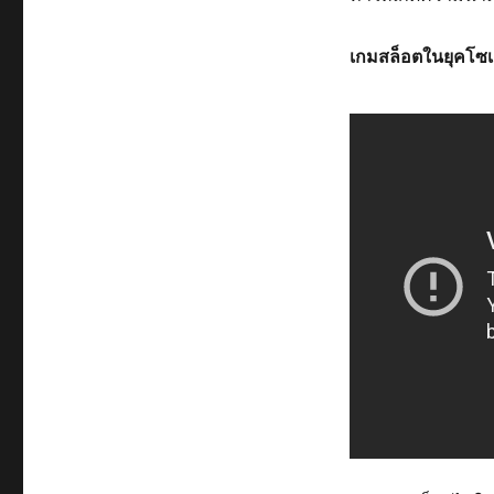
เกมสล็อตในยุคโซเช