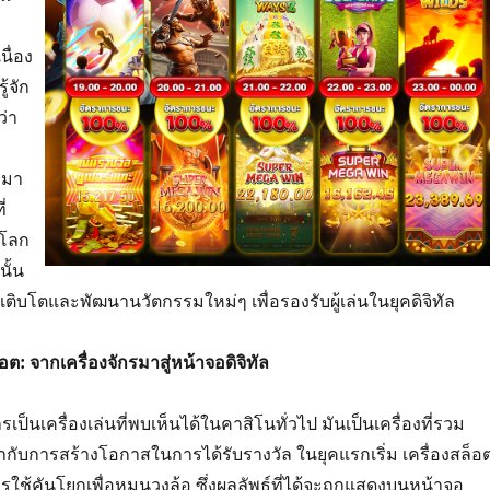
นื่อง
ู้จัก
่า
ามา
่
วโลก
ั้น
เติบโตและพัฒนานวัตกรรมใหม่ๆ เพื่อรองรับผู้เล่นในยุคดิจิทัล
: จากเครื่องจักรมาสู่หน้าจอดิจิทัล
เป็นเครื่องเล่นที่พบเห็นได้ในคาสิโนทั่วไป มันเป็นเครื่องที่รวม
ับการสร้างโอกาสในการได้รับรางวัล ในยุคแรกเริ่ม เครื่องสล็อ
รใช้คันโยกเพื่อหมุนวงล้อ ซึ่งผลลัพธ์ที่ได้จะถูกแสดงบนหน้าจอ