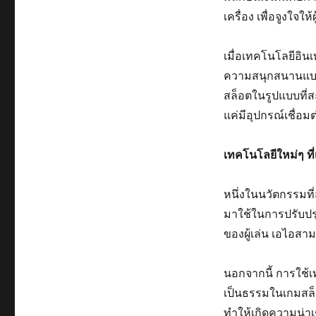
เครื่อง เพื่อจูงใจให้
เมื่อเทคโนโลยีอินเ
ความสนุกสนานแบบเด
สล็อตในรูปแบบที่สะ
แค่มีอุปกรณ์เชื่อมต
เทคโนโลยีใหม่ๆ ท
หนึ่งในนวัตกรรมท
มาใช้ในการปรับปร
ของผู้เล่น เอไอส
นอกจากนี้ การใช้
เป็นธรรมในเกมสล็
ทำให้เกิดความน่า