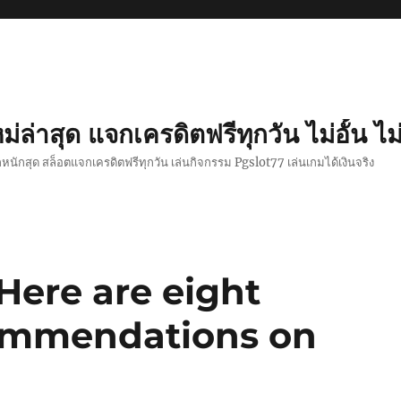
่าสุด แจกเครดิตฟรีทุกวัน ไม่อั้น ไม
หนักสุด สล็อตแจกเครดิตฟรีทุกวัน เล่นกิจกรรม Pgslot77 เล่นเกมได้เงินจริง
Here are eight
ommendations on