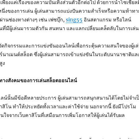
่เพียงแค่เรื่องของความบันเทิงส่วนตัวอีกต่อไป ด้วยการนำโซเชียลม
นหนึ่งของการเล่น ผู้เล่นสามารถแบ่งปันความสำเร็จหรือความท้าทา
ผ่านช่องทางต่างๆ เช่น เฟซบุ๊ก,
sing55
อินสตาแกรม หรือไลน์
ชนที่มึผู้เล่นมารวมตัวกัน สนทนา และแลกเปลี่ยนเคล็ดลับในการเล่น
จัดกิจกรรมและการแข่งขันออนไลน์เพื่อกระตุ้นความสนใจของผู้เล
วร์นาเมนต์สล็อต ซึ่งผู้เล่นสามารถเข้าแข่งขันในระดับนานาชาติแล
สูง
ทางสังคมของการเล่นสล็อตออนไลน์
น์นั้นมีข้อดีหลายประการ ผู้เล่นสามารถสนุกสนานได้โดยไม่จำเป
าสิโน ทำให้ประหยัดทั้งเวลาและค่าใช้จ่าย นอกจากนี้ ยังมีโปรโม
สนใจจากเว็บคาสิโนที่เสมือนการเพิ่มโอกาสให้ผู้เล่นได้รับผล