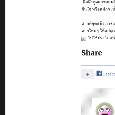
เพื่อดึงดูดความสนใ
ตื่นใจ หรือแม้กระทั
ท้ายที่สุดแล้ว กา
ทายใหม่ๆ ให้แก่ผู
ไปใช้ประโยชน์
Share
Faceb