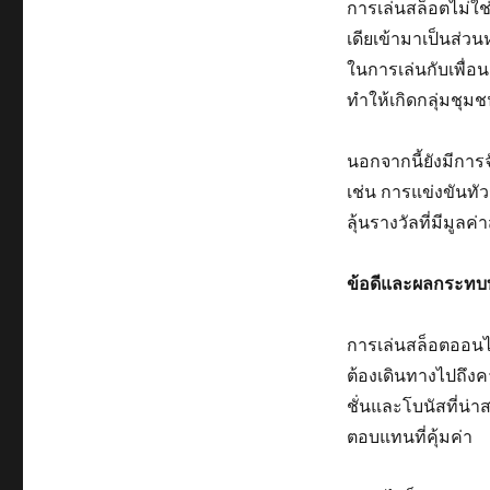
การเล่นสล็อตไม่ใช
เดียเข้ามาเป็นส่ว
ในการเล่นกับเพื่อน
ทำให้เกิดกลุ่มชุม
นอกจากนี้ยังมีการ
เช่น การแข่งขันทั
ลุ้นรางวัลที่มีมูลค่า
ข้อดีและผลกระทบ
การเล่นสล็อตออนไล
ต้องเดินทางไปถึงค
ชั่นและโบนัสที่น่า
ตอบแทนที่คุ้มค่า