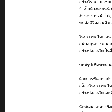
อย่างไรก็ตาม เช่นเด
จำเป็นต้องตระหนัก
ง่ายดายอาจนำไปสู
ทบต่อชีวิตส่วนตัวแ
ในประเทศไทย หน่ว
สนับสนุนการเล่นอย
อย่างปลอดภัยเป็นส
บทสรุป: ทิศทางอ
ด้วยการพัฒนาอย่า
สล็อตในประเทศไทยม
อย่างปลอดภัยและมี
นักพัฒนาเกมจะยังค